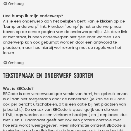
Omhoog
Hoe bump ik mijn onderwerp?
Als je een onderwerp aan het bekijken bent, kan je klikken op de
"bump onderwerp" link. Hierdoor "bump" je het onderwerp naar
boven op de eerste pagina van de onderwerpenlijst. Als deze link
er niet staat, kunnen onderwerpen niet gebumpt worden. Een
onderwerp kan ook gebumpt worden door een antwoord te
plaatsen, maar hou hierbij wel rekening met de regels van het
forum.
Omhoog
Tekstopmaak en onderwerp soorten
Wat is BBCode?
BBCode is een vereenvoudigde versie van html, het gebruik ervan
is al dan niet toegestaan door de beheerder (je kan de BBCode
ook per bericht uitschakelen, dit is een optie bij het plaatsen van
je bericht). De syntax van BBCode is quasi gelijk aan die van
HTML, tags worden tussen vierkante haakjes [ en ] geplaatst, dus
niet < en >. Daarnaast geeft het ook een grotere controle over
hoe iets wordt weergegeven. Meer informatie omtrent BBCode is
te vinden in de handleiding die je kan openen als je een bericht