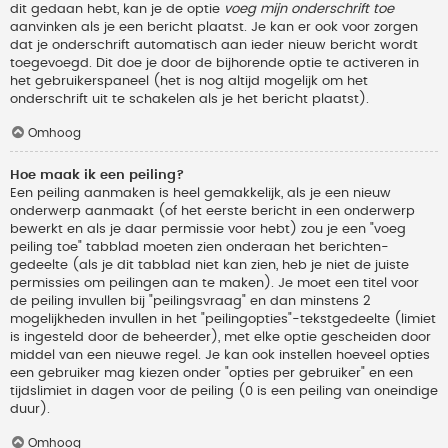
dit gedaan hebt, kan je de optie
voeg mijn onderschrift toe
aanvinken als je een bericht plaatst. Je kan er ook voor zorgen
dat je onderschrift automatisch aan ieder nieuw bericht wordt
toegevoegd. Dit doe je door de bijhorende optie te activeren in
het gebruikerspaneel (het is nog altijd mogelijk om het
onderschrift uit te schakelen als je het bericht plaatst).
Omhoog
Hoe maak ik een peiling?
Een peiling aanmaken is heel gemakkelijk, als je een nieuw
onderwerp aanmaakt (of het eerste bericht in een onderwerp
bewerkt en als je daar permissie voor hebt) zou je een "voeg
peiling toe" tabblad moeten zien onderaan het berichten-
gedeelte (als je dit tabblad niet kan zien, heb je niet de juiste
permissies om peilingen aan te maken). Je moet een titel voor
de peiling invullen bij "peilingsvraag" en dan minstens 2
mogelijkheden invullen in het "peilingopties"-tekstgedeelte (limiet
is ingesteld door de beheerder), met elke optie gescheiden door
middel van een nieuwe regel. Je kan ook instellen hoeveel opties
een gebruiker mag kiezen onder "opties per gebruiker" en een
tijdslimiet in dagen voor de peiling (0 is een peiling van oneindige
duur).
Omhoog