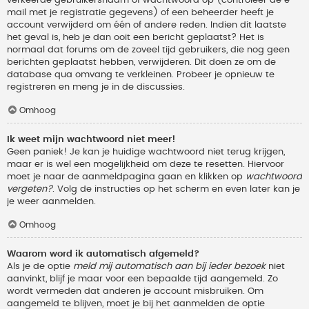
verkeerde gebruikersnaam of wachtwoord op (controleer de e-
mail met je registratie gegevens) of een beheerder heeft je
account verwijderd om één of andere reden. Indien dit laatste
het geval is, heb je dan ooit een bericht geplaatst? Het is
normaal dat forums om de zoveel tijd gebruikers, die nog geen
berichten geplaatst hebben, verwijderen. Dit doen ze om de
database qua omvang te verkleinen. Probeer je opnieuw te
registreren en meng je in de discussies.
Omhoog
Ik weet mijn wachtwoord niet meer!
Geen paniek! Je kan je huidige wachtwoord niet terug krijgen,
maar er is wel een mogelijkheid om deze te resetten. Hiervoor
moet je naar de aanmeldpagina gaan en klikken op
wachtwoord
vergeten?
. Volg de instructies op het scherm en even later kan je
je weer aanmelden.
Omhoog
Waarom word ik automatisch afgemeld?
Als je de optie
meld mij automatisch aan bij ieder bezoek
niet
aanvinkt, blijf je maar voor een bepaalde tijd aangemeld. Zo
wordt vermeden dat anderen je account misbruiken. Om
aangemeld te blijven, moet je bij het aanmelden de optie