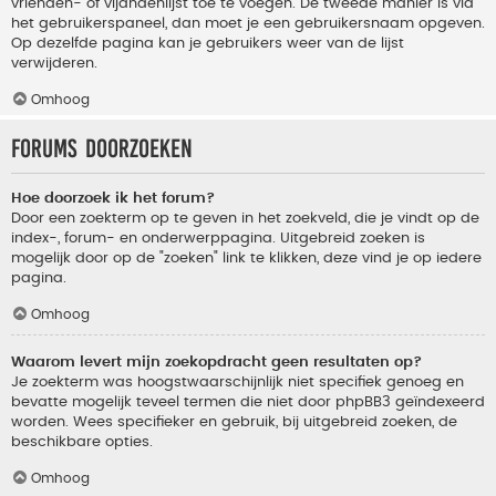
vrienden- of vijandenlijst toe te voegen. De tweede manier is via
het gebruikerspaneel, dan moet je een gebruikersnaam opgeven.
Op dezelfde pagina kan je gebruikers weer van de lijst
verwijderen.
Omhoog
Forums doorzoeken
Hoe doorzoek ik het forum?
Door een zoekterm op te geven in het zoekveld, die je vindt op de
index-, forum- en onderwerppagina. Uitgebreid zoeken is
mogelijk door op de "zoeken" link te klikken, deze vind je op iedere
pagina.
Omhoog
Waarom levert mijn zoekopdracht geen resultaten op?
Je zoekterm was hoogstwaarschijnlijk niet specifiek genoeg en
bevatte mogelijk teveel termen die niet door phpBB3 geïndexeerd
worden. Wees specifieker en gebruik, bij uitgebreid zoeken, de
beschikbare opties.
Omhoog