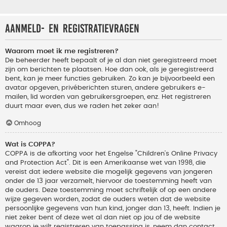
Aanmeld- en registratievragen
Waarom moet ik me registreren?
De beheerder heeft bepaalt of je al dan niet geregistreerd moet
zijn om berichten te plaatsen. Hoe dan ook, als je geregistreerd
bent, kan je meer functies gebruiken. Zo kan je bijvoorbeeld een
avatar opgeven, privéberichten sturen, andere gebruikers e-
mailen, lid worden van gebruikersgroepen, enz. Het registreren
duurt maar even, dus we raden het zeker aan!
Omhoog
Wat is COPPA?
COPPA is de afkorting voor het Engelse "Children’s Online Privacy
and Protection Act". Dit is een Amerikaanse wet van 1998, die
vereist dat iedere website die mogelijk gegevens van jongeren
onder de 13 jaar verzamelt, hiervoor de toestemming heeft van
de ouders. Deze toestemming moet schriftelijk of op een andere
wijze gegeven worden, zodat de ouders weten dat de website
persoonlijke gegevens van hun kind, jonger dan 13, heeft. Indien je
niet zeker bent of deze wet al dan niet op jou of de website
waarop je wilt registreren van toepassing is, neem dan contact