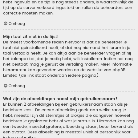
hebt ingevuld en de tijd is nog steeds anders, is waarschijnlijk de
tijd op de server verkeerd ingesteld en zullen de beheerders een
correctie moeten maken.
Omhoog
Mijn taal zit niet in de lijst!
De meest voorkomende reden hiervoor is dat de beheerder je
taal niet geïnstalleerd heeft, of dat nog niemand het forum in je
taal vertaald heeft. Je kan altijd aan de beheerder vragen of hij
het talenpakket, dat je nodig hebt, wilt installeren. Indien het nog
niet bestaat, mag je gerust de vertaling maken. Meer informatie
hieromtrent kan gevonden worden op de website van phpBB
Limited (de link staat onderaan iedere pagina).
Omhoog
Wat zijn de afbeeldingen naast mijn gebruikersnaam?
Er kunnen 2 afbeeldingen bij een gebruikersnaam staan als je
berichten leest. De eerste afbeelding geeft aan welke rang je
hebt, meestal zijn dit sterretjes of blokjes die aangeven hoeveel
berichten je geplaatst hebt of wat je status is. Hieronder kan nog
een tweede, meestal grotere, afbeelding staan, beter bekend als
een avatar. Deze afbeelding is meestal uniek of persoonlijk voor
iedere gebruiker.