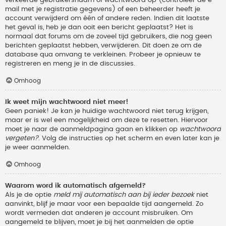
verkeerde gebruikersnaam of wachtwoord op (controleer de e-
mail met je registratie gegevens) of een beheerder heeft je
account verwijderd om één of andere reden. Indien dit laatste
het geval is, heb je dan ooit een bericht geplaatst? Het is
normaal dat forums om de zoveel tijd gebruikers, die nog geen
berichten geplaatst hebben, verwijderen. Dit doen ze om de
database qua omvang te verkleinen. Probeer je opnieuw te
registreren en meng je in de discussies.
Omhoog
Ik weet mijn wachtwoord niet meer!
Geen paniek! Je kan je huidige wachtwoord niet terug krijgen,
maar er is wel een mogelijkheid om deze te resetten. Hiervoor
moet je naar de aanmeldpagina gaan en klikken op
wachtwoord
vergeten?
. Volg de instructies op het scherm en even later kan je
je weer aanmelden.
Omhoog
Waarom word ik automatisch afgemeld?
Als je de optie
meld mij automatisch aan bij ieder bezoek
niet
aanvinkt, blijf je maar voor een bepaalde tijd aangemeld. Zo
wordt vermeden dat anderen je account misbruiken. Om
aangemeld te blijven, moet je bij het aanmelden de optie