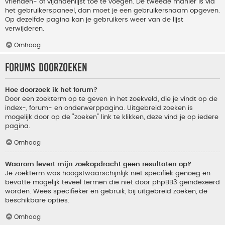
vrienden- of vijandenlijst toe te voegen. De tweede manier is via
het gebruikerspaneel, dan moet je een gebruikersnaam opgeven.
Op dezelfde pagina kan je gebruikers weer van de lijst
verwijderen.
Omhoog
Forums doorzoeken
Hoe doorzoek ik het forum?
Door een zoekterm op te geven in het zoekveld, die je vindt op de
index-, forum- en onderwerppagina. Uitgebreid zoeken is
mogelijk door op de "zoeken" link te klikken, deze vind je op iedere
pagina.
Omhoog
Waarom levert mijn zoekopdracht geen resultaten op?
Je zoekterm was hoogstwaarschijnlijk niet specifiek genoeg en
bevatte mogelijk teveel termen die niet door phpBB3 geïndexeerd
worden. Wees specifieker en gebruik, bij uitgebreid zoeken, de
beschikbare opties.
Omhoog