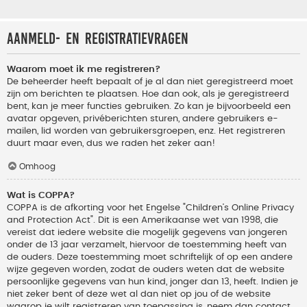
Aanmeld- en registratievragen
Waarom moet ik me registreren?
De beheerder heeft bepaalt of je al dan niet geregistreerd moet
zijn om berichten te plaatsen. Hoe dan ook, als je geregistreerd
bent, kan je meer functies gebruiken. Zo kan je bijvoorbeeld een
avatar opgeven, privéberichten sturen, andere gebruikers e-
mailen, lid worden van gebruikersgroepen, enz. Het registreren
duurt maar even, dus we raden het zeker aan!
Omhoog
Wat is COPPA?
COPPA is de afkorting voor het Engelse "Children’s Online Privacy
and Protection Act". Dit is een Amerikaanse wet van 1998, die
vereist dat iedere website die mogelijk gegevens van jongeren
onder de 13 jaar verzamelt, hiervoor de toestemming heeft van
de ouders. Deze toestemming moet schriftelijk of op een andere
wijze gegeven worden, zodat de ouders weten dat de website
persoonlijke gegevens van hun kind, jonger dan 13, heeft. Indien je
niet zeker bent of deze wet al dan niet op jou of de website
waarop je wilt registreren van toepassing is, neem dan contact