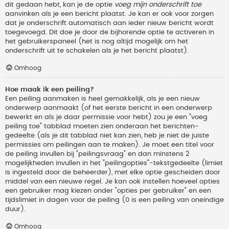
dit gedaan hebt, kan je de optie
voeg mijn onderschrift toe
aanvinken als je een bericht plaatst. Je kan er ook voor zorgen
dat je onderschrift automatisch aan ieder nieuw bericht wordt
toegevoegd. Dit doe je door de bijhorende optie te activeren in
het gebruikerspaneel (het is nog altijd mogelijk om het
onderschrift uit te schakelen als je het bericht plaatst).
Omhoog
Hoe maak ik een peiling?
Een peiling aanmaken is heel gemakkelijk, als je een nieuw
onderwerp aanmaakt (of het eerste bericht in een onderwerp
bewerkt en als je daar permissie voor hebt) zou je een "voeg
peiling toe" tabblad moeten zien onderaan het berichten-
gedeelte (als je dit tabblad niet kan zien, heb je niet de juiste
permissies om peilingen aan te maken). Je moet een titel voor
de peiling invullen bij "peilingsvraag" en dan minstens 2
mogelijkheden invullen in het "peilingopties"-tekstgedeelte (limiet
is ingesteld door de beheerder), met elke optie gescheiden door
middel van een nieuwe regel. Je kan ook instellen hoeveel opties
een gebruiker mag kiezen onder "opties per gebruiker" en een
tijdslimiet in dagen voor de peiling (0 is een peiling van oneindige
duur).
Omhoog