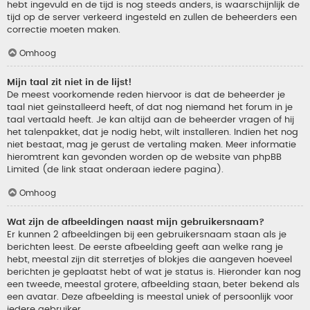
hebt ingevuld en de tijd is nog steeds anders, is waarschijnlijk de
tijd op de server verkeerd ingesteld en zullen de beheerders een
correctie moeten maken.
Omhoog
Mijn taal zit niet in de lijst!
De meest voorkomende reden hiervoor is dat de beheerder je
taal niet geïnstalleerd heeft, of dat nog niemand het forum in je
taal vertaald heeft. Je kan altijd aan de beheerder vragen of hij
het talenpakket, dat je nodig hebt, wilt installeren. Indien het nog
niet bestaat, mag je gerust de vertaling maken. Meer informatie
hieromtrent kan gevonden worden op de website van phpBB
Limited (de link staat onderaan iedere pagina).
Omhoog
Wat zijn de afbeeldingen naast mijn gebruikersnaam?
Er kunnen 2 afbeeldingen bij een gebruikersnaam staan als je
berichten leest. De eerste afbeelding geeft aan welke rang je
hebt, meestal zijn dit sterretjes of blokjes die aangeven hoeveel
berichten je geplaatst hebt of wat je status is. Hieronder kan nog
een tweede, meestal grotere, afbeelding staan, beter bekend als
een avatar. Deze afbeelding is meestal uniek of persoonlijk voor
iedere gebruiker.