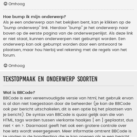
Omhoog
Hoe bump ik mijn onderwerp?
Als je een onderwerp aan het bekijken bent, kan je klikken op de
"bump onderwerp" link. Hierdoor "bump" je het onderwerp naar
boven op de eerste pagina van de onderwerpenlijst. Als deze link
er niet staat, kunnen onderwerpen niet gebumpt worden. Een
onderwerp kan ook gebumpt worden door een antwoord te
plaatsen, maar hou hierbij wel rekening met de regels van het
forum.
Omhoog
Tekstopmaak en onderwerp soorten
Wat is BBCode?
BBCode is een vereenvoudigde versie van html, het gebruik ervan
is al dan niet toegestaan door de beheerder (je kan de BBCode
ook per bericht uitschakelen, dit is een optie bij het plaatsen van
je bericht). De syntax van BBCode is quasi gelijk aan die van
HTML, tags worden tussen vierkante haakjes [ en ] geplaatst, dus
niet < en >. Daarnaast geeft het ook een grotere controle over
hoe iets wordt weergegeven. Meer informatie omtrent BBCode is
te vinden in de handleiding die je kan openen als je een bericht