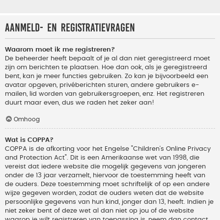
Aanmeld- en registratievragen
Waarom moet ik me registreren?
De beheerder heeft bepaalt of je al dan niet geregistreerd moet
zijn om berichten te plaatsen. Hoe dan ook, als je geregistreerd
bent, kan je meer functies gebruiken. Zo kan je bijvoorbeeld een
avatar opgeven, privéberichten sturen, andere gebruikers e-
mailen, lid worden van gebruikersgroepen, enz. Het registreren
duurt maar even, dus we raden het zeker aan!
Omhoog
Wat is COPPA?
COPPA is de afkorting voor het Engelse "Children’s Online Privacy
and Protection Act". Dit is een Amerikaanse wet van 1998, die
vereist dat iedere website die mogelijk gegevens van jongeren
onder de 13 jaar verzamelt, hiervoor de toestemming heeft van
de ouders. Deze toestemming moet schriftelijk of op een andere
wijze gegeven worden, zodat de ouders weten dat de website
persoonlijke gegevens van hun kind, jonger dan 13, heeft. Indien je
niet zeker bent of deze wet al dan niet op jou of de website
waarop je wilt registreren van toepassing is, neem dan contact