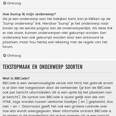
Omhoog
Hoe bump ik mijn onderwerp?
Als je een onderwerp aan het bekijken bent, kan je klikken op de
"bump onderwerp" link. Hierdoor "bump" je het onderwerp naar
boven op de eerste pagina van de onderwerpenlijst. Als deze link
er niet staat, kunnen onderwerpen niet gebumpt worden. Een
onderwerp kan ook gebumpt worden door een antwoord te
plaatsen, maar hou hierbij wel rekening met de regels van het
forum.
Omhoog
Tekstopmaak en onderwerp soorten
Wat is BBCode?
BBCode is een vereenvoudigde versie van html, het gebruik ervan
is al dan niet toegestaan door de beheerder (je kan de BBCode
ook per bericht uitschakelen, dit is een optie bij het plaatsen van
je bericht). De syntax van BBCode is quasi gelijk aan die van
HTML, tags worden tussen vierkante haakjes [ en ] geplaatst, dus
niet < en >. Daarnaast geeft het ook een grotere controle over
hoe iets wordt weergegeven. Meer informatie omtrent BBCode is
te vinden in de handleiding die je kan openen als je een bericht