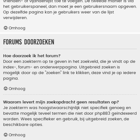
vrienden- of vijandenlijst toe te voegen. De tweede manier is via
het gebruikerspaneel, dan moet je een gebruikersnaam opgeven.
Op dezelfde pagina kan je gebruikers weer van de lijst
verwijderen.
Omhoog
Forums doorzoeken
Hoe doorzoek ik het forum?
Door een zoekterm op te geven in het zoekveld, die je vindt op de
index-, forum- en onderwerppagina. Uitgebreid zoeken is
mogelijk door op de "zoeken" link te klikken, deze vind je op iedere
pagina.
Omhoog
Waarom levert mijn zoekopdracht geen resultaten op?
Je zoekterm was hoogstwaarschijnlijk niet specifiek genoeg en
bevatte mogelijk teveel termen die niet door phpBB3 geïndexeerd
worden. Wees specifieker en gebruik, bij uitgebreid zoeken, de
beschikbare opties.
Omhoog