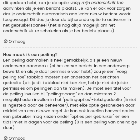
dit gedaan hebt, kan je de optie
voeg mijn onderschrift toe
aanvinken als je een bericht plaatst. Je kan er ook voor zorgen
dat je onderschrift automatisch aan ieder nieuw bericht wordt
toegevoegd. Dit doe je door de bijhorende optie te activeren in
het gebruikerspaneel (het is nog altijd mogelijk om het
onderschrift uit te schakelen als je het bericht plaatst).
Omhoog
Hoe maak ik een peiling?
Een peiling aanmaken is heel gemakkelijk, als je een nieuw
onderwerp aanmaakt (of het eerste bericht in een onderwerp
bewerkt en als je daar permissie voor hebt) zou je een "voeg
peiling toe" tabblad moeten zien onderaan het berichten-
gedeelte (als je dit tabblad niet kan zien, heb je niet de juiste
permissies om peilingen aan te maken). Je moet een titel voor
de peiling invullen bij "peilingsvraag" en dan minstens 2
mogelijkheden invullen in het "peilingopties"-tekstgedeelte (limiet
is ingesteld door de beheerder), met elke optie gescheiden door
middel van een nieuwe regel. Je kan ook instellen hoeveel opties
een gebruiker mag kiezen onder "opties per gebruiker" en een
tijdslimiet in dagen voor de peiling (0 is een peiling van oneindige
duur).
Omhoog