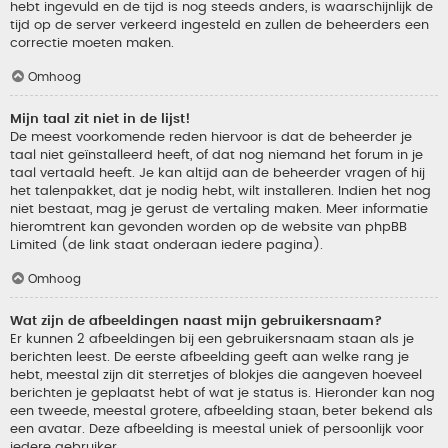
hebt ingevuld en de tijd is nog steeds anders, is waarschijnlijk de
tijd op de server verkeerd ingesteld en zullen de beheerders een
correctie moeten maken.
Omhoog
Mijn taal zit niet in de lijst!
De meest voorkomende reden hiervoor is dat de beheerder je
taal niet geïnstalleerd heeft, of dat nog niemand het forum in je
taal vertaald heeft. Je kan altijd aan de beheerder vragen of hij
het talenpakket, dat je nodig hebt, wilt installeren. Indien het nog
niet bestaat, mag je gerust de vertaling maken. Meer informatie
hieromtrent kan gevonden worden op de website van phpBB
Limited (de link staat onderaan iedere pagina).
Omhoog
Wat zijn de afbeeldingen naast mijn gebruikersnaam?
Er kunnen 2 afbeeldingen bij een gebruikersnaam staan als je
berichten leest. De eerste afbeelding geeft aan welke rang je
hebt, meestal zijn dit sterretjes of blokjes die aangeven hoeveel
berichten je geplaatst hebt of wat je status is. Hieronder kan nog
een tweede, meestal grotere, afbeelding staan, beter bekend als
een avatar. Deze afbeelding is meestal uniek of persoonlijk voor
iedere gebruiker.