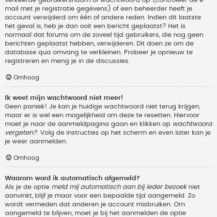
verkeerde gebruikersnaam of wachtwoord op (controleer de e-
mail met je registratie gegevens) of een beheerder heeft je
account verwijderd om één of andere reden. Indien dit laatste
het geval is, heb je dan ooit een bericht geplaatst? Het is
normaal dat forums om de zoveel tijd gebruikers, die nog geen
berichten geplaatst hebben, verwijderen. Dit doen ze om de
database qua omvang te verkleinen. Probeer je opnieuw te
registreren en meng je in de discussies.
Omhoog
Ik weet mijn wachtwoord niet meer!
Geen paniek! Je kan je huidige wachtwoord niet terug krijgen,
maar er is wel een mogelijkheid om deze te resetten. Hiervoor
moet je naar de aanmeldpagina gaan en klikken op
wachtwoord
vergeten?
. Volg de instructies op het scherm en even later kan je
je weer aanmelden.
Omhoog
Waarom word ik automatisch afgemeld?
Als je de optie
meld mij automatisch aan bij ieder bezoek
niet
aanvinkt, blijf je maar voor een bepaalde tijd aangemeld. Zo
wordt vermeden dat anderen je account misbruiken. Om
aangemeld te blijven, moet je bij het aanmelden de optie