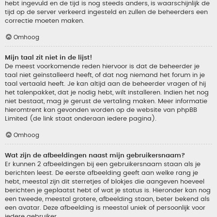
hebt ingevuld en de tijd is nog steeds anders, is waarschijnlijk de
tijd op de server verkeerd ingesteld en zullen de beheerders een
correctie moeten maken.
Omhoog
Mijn taal zit niet in de lijst!
De meest voorkomende reden hiervoor is dat de beheerder je
taal niet geïnstalleerd heeft, of dat nog niemand het forum in je
taal vertaald heeft. Je kan altijd aan de beheerder vragen of hij
het talenpakket, dat je nodig hebt, wilt installeren. Indien het nog
niet bestaat, mag je gerust de vertaling maken. Meer informatie
hieromtrent kan gevonden worden op de website van phpBB
Limited (de link staat onderaan iedere pagina).
Omhoog
Wat zijn de afbeeldingen naast mijn gebruikersnaam?
Er kunnen 2 afbeeldingen bij een gebruikersnaam staan als je
berichten leest. De eerste afbeelding geeft aan welke rang je
hebt, meestal zijn dit sterretjes of blokjes die aangeven hoeveel
berichten je geplaatst hebt of wat je status is. Hieronder kan nog
een tweede, meestal grotere, afbeelding staan, beter bekend als
een avatar. Deze afbeelding is meestal uniek of persoonlijk voor
iedere gebruiker.