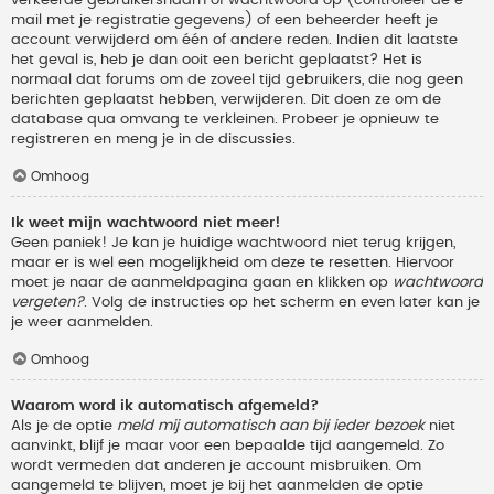
verkeerde gebruikersnaam of wachtwoord op (controleer de e-
mail met je registratie gegevens) of een beheerder heeft je
account verwijderd om één of andere reden. Indien dit laatste
het geval is, heb je dan ooit een bericht geplaatst? Het is
normaal dat forums om de zoveel tijd gebruikers, die nog geen
berichten geplaatst hebben, verwijderen. Dit doen ze om de
database qua omvang te verkleinen. Probeer je opnieuw te
registreren en meng je in de discussies.
Omhoog
Ik weet mijn wachtwoord niet meer!
Geen paniek! Je kan je huidige wachtwoord niet terug krijgen,
maar er is wel een mogelijkheid om deze te resetten. Hiervoor
moet je naar de aanmeldpagina gaan en klikken op
wachtwoord
vergeten?
. Volg de instructies op het scherm en even later kan je
je weer aanmelden.
Omhoog
Waarom word ik automatisch afgemeld?
Als je de optie
meld mij automatisch aan bij ieder bezoek
niet
aanvinkt, blijf je maar voor een bepaalde tijd aangemeld. Zo
wordt vermeden dat anderen je account misbruiken. Om
aangemeld te blijven, moet je bij het aanmelden de optie