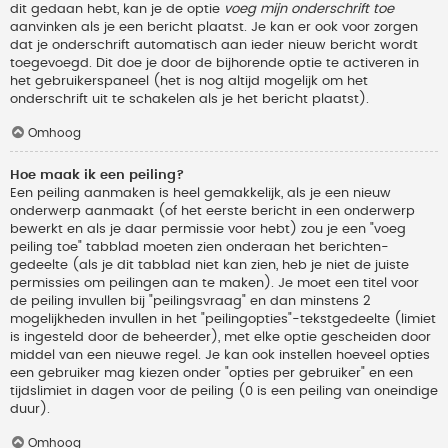
dit gedaan hebt, kan je de optie
voeg mijn onderschrift toe
aanvinken als je een bericht plaatst. Je kan er ook voor zorgen
dat je onderschrift automatisch aan ieder nieuw bericht wordt
toegevoegd. Dit doe je door de bijhorende optie te activeren in
het gebruikerspaneel (het is nog altijd mogelijk om het
onderschrift uit te schakelen als je het bericht plaatst).
Omhoog
Hoe maak ik een peiling?
Een peiling aanmaken is heel gemakkelijk, als je een nieuw
onderwerp aanmaakt (of het eerste bericht in een onderwerp
bewerkt en als je daar permissie voor hebt) zou je een "voeg
peiling toe" tabblad moeten zien onderaan het berichten-
gedeelte (als je dit tabblad niet kan zien, heb je niet de juiste
permissies om peilingen aan te maken). Je moet een titel voor
de peiling invullen bij "peilingsvraag" en dan minstens 2
mogelijkheden invullen in het "peilingopties"-tekstgedeelte (limiet
is ingesteld door de beheerder), met elke optie gescheiden door
middel van een nieuwe regel. Je kan ook instellen hoeveel opties
een gebruiker mag kiezen onder "opties per gebruiker" en een
tijdslimiet in dagen voor de peiling (0 is een peiling van oneindige
duur).
Omhoog