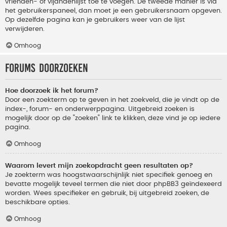
vrienden- of vijandenlijst toe te voegen. De tweede manier is via
het gebruikerspaneel, dan moet je een gebruikersnaam opgeven.
Op dezelfde pagina kan je gebruikers weer van de lijst
verwijderen.
Omhoog
Forums doorzoeken
Hoe doorzoek ik het forum?
Door een zoekterm op te geven in het zoekveld, die je vindt op de
index-, forum- en onderwerppagina. Uitgebreid zoeken is
mogelijk door op de "zoeken" link te klikken, deze vind je op iedere
pagina.
Omhoog
Waarom levert mijn zoekopdracht geen resultaten op?
Je zoekterm was hoogstwaarschijnlijk niet specifiek genoeg en
bevatte mogelijk teveel termen die niet door phpBB3 geïndexeerd
worden. Wees specifieker en gebruik, bij uitgebreid zoeken, de
beschikbare opties.
Omhoog