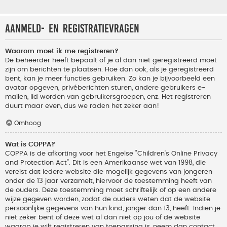
Aanmeld- en registratievragen
Waarom moet ik me registreren?
De beheerder heeft bepaalt of je al dan niet geregistreerd moet
zijn om berichten te plaatsen. Hoe dan ook, als je geregistreerd
bent, kan je meer functies gebruiken. Zo kan je bijvoorbeeld een
avatar opgeven, privéberichten sturen, andere gebruikers e-
mailen, lid worden van gebruikersgroepen, enz. Het registreren
duurt maar even, dus we raden het zeker aan!
Omhoog
Wat is COPPA?
COPPA is de afkorting voor het Engelse "Children’s Online Privacy
and Protection Act". Dit is een Amerikaanse wet van 1998, die
vereist dat iedere website die mogelijk gegevens van jongeren
onder de 13 jaar verzamelt, hiervoor de toestemming heeft van
de ouders. Deze toestemming moet schriftelijk of op een andere
wijze gegeven worden, zodat de ouders weten dat de website
persoonlijke gegevens van hun kind, jonger dan 13, heeft. Indien je
niet zeker bent of deze wet al dan niet op jou of de website
waarop je wilt registreren van toepassing is, neem dan contact