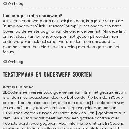
Omhoog
Hoe bump ik mijn onderwerp?
Als je een onderwerp aan het bekijken bent, kan je klikken op de
"bump onderwerp" link. Hierdoor "bump" je het onderwerp naar
boven op de eerste pagina van de onderwerpenlijst. Als deze link
er niet staat, kunnen onderwerpen niet gebumpt worden. Een
onderwerp kan ook gebumpt worden door een antwoord te
plaatsen, maar hou hierbij wel rekening met de regels van het
forum.
Omhoog
Tekstopmaak en onderwerp soorten
Wat is BBCode?
BBCode is een vereenvoudigde versie van html, het gebruik ervan
is al dan niet toegestaan door de beheerder (je kan de BBCode
ook per bericht uitschakelen, dit is een optie bij het plaatsen van
je bericht). De syntax van BBCode is quasi gelijk aan die van
HTML, tags worden tussen vierkante haakjes [ en ] geplaatst, dus
niet < en >. Daarnaast geeft het ook een grotere controle over
hoe iets wordt weergegeven. Meer informatie omtrent BBCode is
te vinden in de handleiding die je kan openen als je een bericht