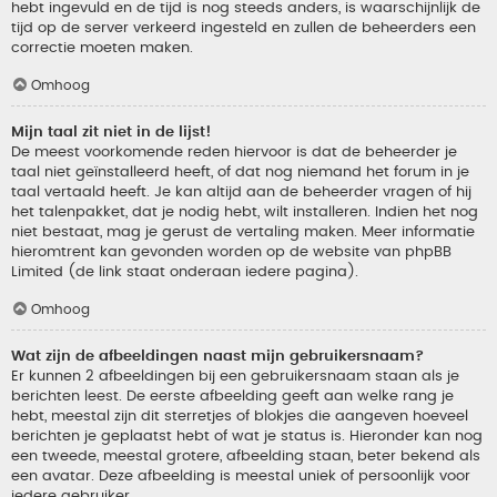
hebt ingevuld en de tijd is nog steeds anders, is waarschijnlijk de
tijd op de server verkeerd ingesteld en zullen de beheerders een
correctie moeten maken.
Omhoog
Mijn taal zit niet in de lijst!
De meest voorkomende reden hiervoor is dat de beheerder je
taal niet geïnstalleerd heeft, of dat nog niemand het forum in je
taal vertaald heeft. Je kan altijd aan de beheerder vragen of hij
het talenpakket, dat je nodig hebt, wilt installeren. Indien het nog
niet bestaat, mag je gerust de vertaling maken. Meer informatie
hieromtrent kan gevonden worden op de website van phpBB
Limited (de link staat onderaan iedere pagina).
Omhoog
Wat zijn de afbeeldingen naast mijn gebruikersnaam?
Er kunnen 2 afbeeldingen bij een gebruikersnaam staan als je
berichten leest. De eerste afbeelding geeft aan welke rang je
hebt, meestal zijn dit sterretjes of blokjes die aangeven hoeveel
berichten je geplaatst hebt of wat je status is. Hieronder kan nog
een tweede, meestal grotere, afbeelding staan, beter bekend als
een avatar. Deze afbeelding is meestal uniek of persoonlijk voor
iedere gebruiker.