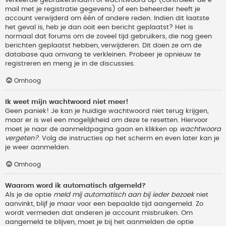
verkeerde gebruikersnaam of wachtwoord op (controleer de e-
mail met je registratie gegevens) of een beheerder heeft je
account verwijderd om één of andere reden. Indien dit laatste
het geval is, heb je dan ooit een bericht geplaatst? Het is
normaal dat forums om de zoveel tijd gebruikers, die nog geen
berichten geplaatst hebben, verwijderen. Dit doen ze om de
database qua omvang te verkleinen. Probeer je opnieuw te
registreren en meng je in de discussies.
Omhoog
Ik weet mijn wachtwoord niet meer!
Geen paniek! Je kan je huidige wachtwoord niet terug krijgen,
maar er is wel een mogelijkheid om deze te resetten. Hiervoor
moet je naar de aanmeldpagina gaan en klikken op
wachtwoord
vergeten?
. Volg de instructies op het scherm en even later kan je
je weer aanmelden.
Omhoog
Waarom word ik automatisch afgemeld?
Als je de optie
meld mij automatisch aan bij ieder bezoek
niet
aanvinkt, blijf je maar voor een bepaalde tijd aangemeld. Zo
wordt vermeden dat anderen je account misbruiken. Om
aangemeld te blijven, moet je bij het aanmelden de optie