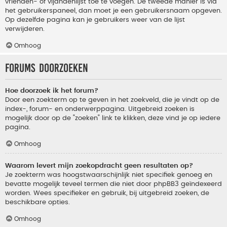
vrienden- of vijandenlijst toe te voegen. De tweede manier is via
het gebruikerspaneel, dan moet je een gebruikersnaam opgeven.
Op dezelfde pagina kan je gebruikers weer van de lijst
verwijderen.
Omhoog
Forums doorzoeken
Hoe doorzoek ik het forum?
Door een zoekterm op te geven in het zoekveld, die je vindt op de
index-, forum- en onderwerppagina. Uitgebreid zoeken is
mogelijk door op de "zoeken" link te klikken, deze vind je op iedere
pagina.
Omhoog
Waarom levert mijn zoekopdracht geen resultaten op?
Je zoekterm was hoogstwaarschijnlijk niet specifiek genoeg en
bevatte mogelijk teveel termen die niet door phpBB3 geïndexeerd
worden. Wees specifieker en gebruik, bij uitgebreid zoeken, de
beschikbare opties.
Omhoog