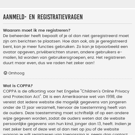
Aanmeld- en registratievragen
Waarom moet ik me registreren?
De beheerder heeft bepaalt of je al dan niet geregistreerd moet
zijn om berichten te plaatsen. Hoe dan ook, als je geregistreerd
bent, kan je meer functies gebruiken. Zo kan je bijvoorbeeld een
avatar opgeven, privéberichten sturen, andere gebruikers e-
mailen, lid worden van gebruikersgroepen, enz. Het registreren
duurt maar even, dus we raden het zeker aan!
Omhoog
Wat is COPPA?
COPPA is de afkorting voor het Engelse "Children’s Online Privacy
and Protection Act". Dit is een Amerikaanse wet van 1998, die
vereist dat iedere website die mogelijk gegevens van jongeren
onder de 13 jaar verzamelt, hiervoor de toestemming heeft van
de ouders. Deze toestemming moet schriftelijk of op een andere
wijze gegeven worden, zodat de ouders weten dat de website
persoonlijke gegevens van hun kind, jonger dan 13, heeft. Indien je
niet zeker bent of deze wet al dan niet op jou of de website
waarop je wilt registreren van toepassing is, neem dan contact