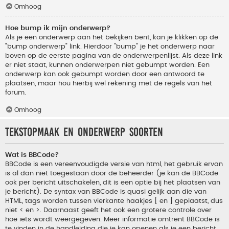
Omhoog
Hoe bump ik mijn onderwerp?
Als je een onderwerp aan het bekijken bent, kan je klikken op de
"bump onderwerp" link. Hierdoor "bump" je het onderwerp naar
boven op de eerste pagina van de onderwerpenlijst. Als deze link
er niet staat, kunnen onderwerpen niet gebumpt worden. Een
onderwerp kan ook gebumpt worden door een antwoord te
plaatsen, maar hou hierbij wel rekening met de regels van het
forum.
Omhoog
Tekstopmaak en onderwerp soorten
Wat is BBCode?
BBCode is een vereenvoudigde versie van html, het gebruik ervan
is al dan niet toegestaan door de beheerder (je kan de BBCode
ook per bericht uitschakelen, dit is een optie bij het plaatsen van
je bericht). De syntax van BBCode is quasi gelijk aan die van
HTML, tags worden tussen vierkante haakjes [ en ] geplaatst, dus
niet < en >. Daarnaast geeft het ook een grotere controle over
hoe iets wordt weergegeven. Meer informatie omtrent BBCode is
te vinden in de handleiding die je kan openen als je een bericht