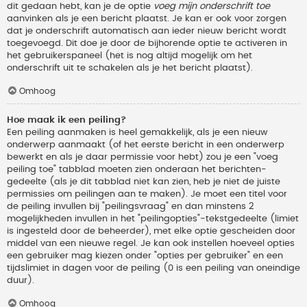
dit gedaan hebt, kan je de optie
voeg mijn onderschrift toe
aanvinken als je een bericht plaatst. Je kan er ook voor zorgen
dat je onderschrift automatisch aan ieder nieuw bericht wordt
toegevoegd. Dit doe je door de bijhorende optie te activeren in
het gebruikerspaneel (het is nog altijd mogelijk om het
onderschrift uit te schakelen als je het bericht plaatst).
Omhoog
Hoe maak ik een peiling?
Een peiling aanmaken is heel gemakkelijk, als je een nieuw
onderwerp aanmaakt (of het eerste bericht in een onderwerp
bewerkt en als je daar permissie voor hebt) zou je een "voeg
peiling toe" tabblad moeten zien onderaan het berichten-
gedeelte (als je dit tabblad niet kan zien, heb je niet de juiste
permissies om peilingen aan te maken). Je moet een titel voor
de peiling invullen bij "peilingsvraag" en dan minstens 2
mogelijkheden invullen in het "peilingopties"-tekstgedeelte (limiet
is ingesteld door de beheerder), met elke optie gescheiden door
middel van een nieuwe regel. Je kan ook instellen hoeveel opties
een gebruiker mag kiezen onder "opties per gebruiker" en een
tijdslimiet in dagen voor de peiling (0 is een peiling van oneindige
duur).
Omhoog