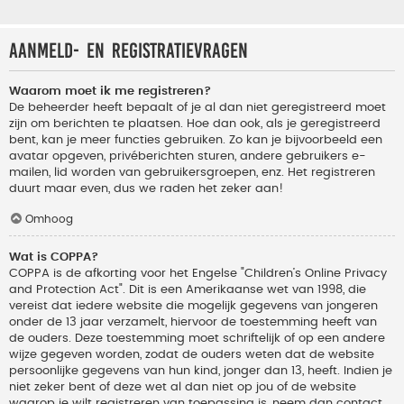
Aanmeld- en registratievragen
Waarom moet ik me registreren?
De beheerder heeft bepaalt of je al dan niet geregistreerd moet
zijn om berichten te plaatsen. Hoe dan ook, als je geregistreerd
bent, kan je meer functies gebruiken. Zo kan je bijvoorbeeld een
avatar opgeven, privéberichten sturen, andere gebruikers e-
mailen, lid worden van gebruikersgroepen, enz. Het registreren
duurt maar even, dus we raden het zeker aan!
Omhoog
Wat is COPPA?
COPPA is de afkorting voor het Engelse "Children’s Online Privacy
and Protection Act". Dit is een Amerikaanse wet van 1998, die
vereist dat iedere website die mogelijk gegevens van jongeren
onder de 13 jaar verzamelt, hiervoor de toestemming heeft van
de ouders. Deze toestemming moet schriftelijk of op een andere
wijze gegeven worden, zodat de ouders weten dat de website
persoonlijke gegevens van hun kind, jonger dan 13, heeft. Indien je
niet zeker bent of deze wet al dan niet op jou of de website
waarop je wilt registreren van toepassing is, neem dan contact