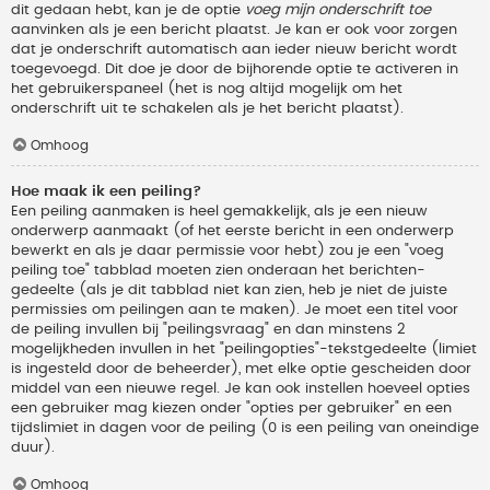
dit gedaan hebt, kan je de optie
voeg mijn onderschrift toe
aanvinken als je een bericht plaatst. Je kan er ook voor zorgen
dat je onderschrift automatisch aan ieder nieuw bericht wordt
toegevoegd. Dit doe je door de bijhorende optie te activeren in
het gebruikerspaneel (het is nog altijd mogelijk om het
onderschrift uit te schakelen als je het bericht plaatst).
Omhoog
Hoe maak ik een peiling?
Een peiling aanmaken is heel gemakkelijk, als je een nieuw
onderwerp aanmaakt (of het eerste bericht in een onderwerp
bewerkt en als je daar permissie voor hebt) zou je een "voeg
peiling toe" tabblad moeten zien onderaan het berichten-
gedeelte (als je dit tabblad niet kan zien, heb je niet de juiste
permissies om peilingen aan te maken). Je moet een titel voor
de peiling invullen bij "peilingsvraag" en dan minstens 2
mogelijkheden invullen in het "peilingopties"-tekstgedeelte (limiet
is ingesteld door de beheerder), met elke optie gescheiden door
middel van een nieuwe regel. Je kan ook instellen hoeveel opties
een gebruiker mag kiezen onder "opties per gebruiker" en een
tijdslimiet in dagen voor de peiling (0 is een peiling van oneindige
duur).
Omhoog