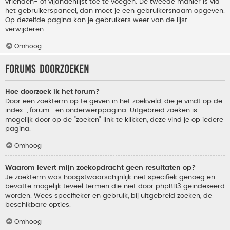
vrienden- of vijandenlijst toe te voegen. De tweede manier is via
het gebruikerspaneel, dan moet je een gebruikersnaam opgeven.
Op dezelfde pagina kan je gebruikers weer van de lijst
verwijderen.
Omhoog
Forums doorzoeken
Hoe doorzoek ik het forum?
Door een zoekterm op te geven in het zoekveld, die je vindt op de
index-, forum- en onderwerppagina. Uitgebreid zoeken is
mogelijk door op de "zoeken" link te klikken, deze vind je op iedere
pagina.
Omhoog
Waarom levert mijn zoekopdracht geen resultaten op?
Je zoekterm was hoogstwaarschijnlijk niet specifiek genoeg en
bevatte mogelijk teveel termen die niet door phpBB3 geïndexeerd
worden. Wees specifieker en gebruik, bij uitgebreid zoeken, de
beschikbare opties.
Omhoog