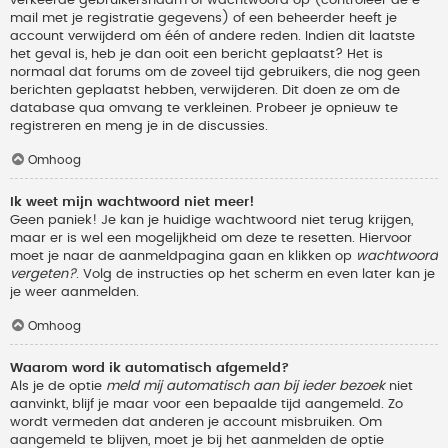
verkeerde gebruikersnaam of wachtwoord op (controleer de e-
mail met je registratie gegevens) of een beheerder heeft je
account verwijderd om één of andere reden. Indien dit laatste
het geval is, heb je dan ooit een bericht geplaatst? Het is
normaal dat forums om de zoveel tijd gebruikers, die nog geen
berichten geplaatst hebben, verwijderen. Dit doen ze om de
database qua omvang te verkleinen. Probeer je opnieuw te
registreren en meng je in de discussies.
Omhoog
Ik weet mijn wachtwoord niet meer!
Geen paniek! Je kan je huidige wachtwoord niet terug krijgen,
maar er is wel een mogelijkheid om deze te resetten. Hiervoor
moet je naar de aanmeldpagina gaan en klikken op
wachtwoord
vergeten?
. Volg de instructies op het scherm en even later kan je
je weer aanmelden.
Omhoog
Waarom word ik automatisch afgemeld?
Als je de optie
meld mij automatisch aan bij ieder bezoek
niet
aanvinkt, blijf je maar voor een bepaalde tijd aangemeld. Zo
wordt vermeden dat anderen je account misbruiken. Om
aangemeld te blijven, moet je bij het aanmelden de optie