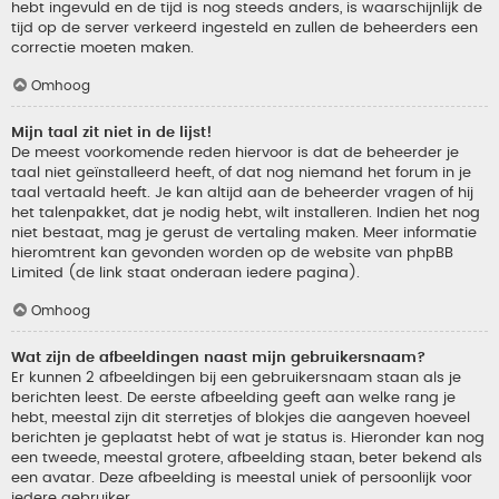
hebt ingevuld en de tijd is nog steeds anders, is waarschijnlijk de
tijd op de server verkeerd ingesteld en zullen de beheerders een
correctie moeten maken.
Omhoog
Mijn taal zit niet in de lijst!
De meest voorkomende reden hiervoor is dat de beheerder je
taal niet geïnstalleerd heeft, of dat nog niemand het forum in je
taal vertaald heeft. Je kan altijd aan de beheerder vragen of hij
het talenpakket, dat je nodig hebt, wilt installeren. Indien het nog
niet bestaat, mag je gerust de vertaling maken. Meer informatie
hieromtrent kan gevonden worden op de website van phpBB
Limited (de link staat onderaan iedere pagina).
Omhoog
Wat zijn de afbeeldingen naast mijn gebruikersnaam?
Er kunnen 2 afbeeldingen bij een gebruikersnaam staan als je
berichten leest. De eerste afbeelding geeft aan welke rang je
hebt, meestal zijn dit sterretjes of blokjes die aangeven hoeveel
berichten je geplaatst hebt of wat je status is. Hieronder kan nog
een tweede, meestal grotere, afbeelding staan, beter bekend als
een avatar. Deze afbeelding is meestal uniek of persoonlijk voor
iedere gebruiker.