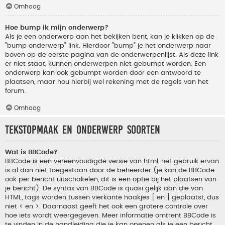
Omhoog
Hoe bump ik mijn onderwerp?
Als je een onderwerp aan het bekijken bent, kan je klikken op de
"bump onderwerp" link. Hierdoor "bump" je het onderwerp naar
boven op de eerste pagina van de onderwerpenlijst. Als deze link
er niet staat, kunnen onderwerpen niet gebumpt worden. Een
onderwerp kan ook gebumpt worden door een antwoord te
plaatsen, maar hou hierbij wel rekening met de regels van het
forum.
Omhoog
Tekstopmaak en onderwerp soorten
Wat is BBCode?
BBCode is een vereenvoudigde versie van html, het gebruik ervan
is al dan niet toegestaan door de beheerder (je kan de BBCode
ook per bericht uitschakelen, dit is een optie bij het plaatsen van
je bericht). De syntax van BBCode is quasi gelijk aan die van
HTML, tags worden tussen vierkante haakjes [ en ] geplaatst, dus
niet < en >. Daarnaast geeft het ook een grotere controle over
hoe iets wordt weergegeven. Meer informatie omtrent BBCode is
te vinden in de handleiding die je kan openen als je een bericht