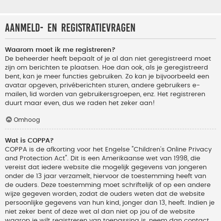
Aanmeld- en registratievragen
Waarom moet ik me registreren?
De beheerder heeft bepaalt of je al dan niet geregistreerd moet
zijn om berichten te plaatsen. Hoe dan ook, als je geregistreerd
bent, kan je meer functies gebruiken. Zo kan je bijvoorbeeld een
avatar opgeven, privéberichten sturen, andere gebruikers e-
mailen, lid worden van gebruikersgroepen, enz. Het registreren
duurt maar even, dus we raden het zeker aan!
Omhoog
Wat is COPPA?
COPPA is de afkorting voor het Engelse "Children’s Online Privacy
and Protection Act". Dit is een Amerikaanse wet van 1998, die
vereist dat iedere website die mogelijk gegevens van jongeren
onder de 13 jaar verzamelt, hiervoor de toestemming heeft van
de ouders. Deze toestemming moet schriftelijk of op een andere
wijze gegeven worden, zodat de ouders weten dat de website
persoonlijke gegevens van hun kind, jonger dan 13, heeft. Indien je
niet zeker bent of deze wet al dan niet op jou of de website
waarop je wilt registreren van toepassing is, neem dan contact