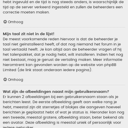
hebt ingevuld en de tijd is nog steeds anders, is waarschijnlijk de
tijd op de server verkeerd ingesteld en zullen de beheerders een
correctie moeten maken.
Omhoog
Mijn taal zit niet in de lijst!
De meest voorkomende reden hiervoor is dat de beheerder je
taal niet geïnstalleerd heeft, of dat nog niemand het forum in je
taal vertaald heeft. Je kan altijd aan de beheerder vragen of hij
het talenpakket, dat je nodig hebt, wilt installeren. Indien het nog
niet bestaat, mag je gerust de vertaling maken. Meer informatie
hieromtrent kan gevonden worden op de website van phpBB
Limited (de link staat onderaan iedere pagina).
Omhoog
Wat zijn de afbeeldingen naast mijn gebruikersnaam?
Er kunnen 2 afbeeldingen bij een gebruikersnaam staan als je
berichten leest. De eerste afbeelding geeft aan welke rang je
hebt, meestal zijn dit sterretjes of blokjes die aangeven hoeveel
berichten je geplaatst hebt of wat je status is. Hieronder kan nog
een tweede, meestal grotere, afbeelding staan, beter bekend als
een avatar. Deze afbeelding is meestal uniek of persoonlijk voor
iedere gebruiker.