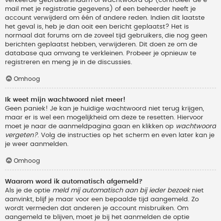
verkeerde gebruikersnaam of wachtwoord op (controleer de e-
mail met je registratie gegevens) of een beheerder heeft je
account verwijderd om één of andere reden. Indien dit laatste
het geval is, heb je dan ooit een bericht geplaatst? Het is
normaal dat forums om de zoveel tijd gebruikers, die nog geen
berichten geplaatst hebben, verwijderen. Dit doen ze om de
database qua omvang te verkleinen. Probeer je opnieuw te
registreren en meng je in de discussies.
Omhoog
Ik weet mijn wachtwoord niet meer!
Geen paniek! Je kan je huidige wachtwoord niet terug krijgen,
maar er is wel een mogelijkheid om deze te resetten. Hiervoor
moet je naar de aanmeldpagina gaan en klikken op
wachtwoord
vergeten?
. Volg de instructies op het scherm en even later kan je
je weer aanmelden.
Omhoog
Waarom word ik automatisch afgemeld?
Als je de optie
meld mij automatisch aan bij ieder bezoek
niet
aanvinkt, blijf je maar voor een bepaalde tijd aangemeld. Zo
wordt vermeden dat anderen je account misbruiken. Om
aangemeld te blijven, moet je bij het aanmelden de optie