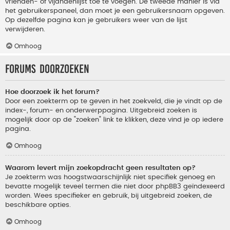
vrienden- of vijandenlijst toe te voegen. De tweede manier is via
het gebruikerspaneel, dan moet je een gebruikersnaam opgeven.
Op dezelfde pagina kan je gebruikers weer van de lijst
verwijderen.
Omhoog
Forums doorzoeken
Hoe doorzoek ik het forum?
Door een zoekterm op te geven in het zoekveld, die je vindt op de
index-, forum- en onderwerppagina. Uitgebreid zoeken is
mogelijk door op de "zoeken" link te klikken, deze vind je op iedere
pagina.
Omhoog
Waarom levert mijn zoekopdracht geen resultaten op?
Je zoekterm was hoogstwaarschijnlijk niet specifiek genoeg en
bevatte mogelijk teveel termen die niet door phpBB3 geïndexeerd
worden. Wees specifieker en gebruik, bij uitgebreid zoeken, de
beschikbare opties.
Omhoog