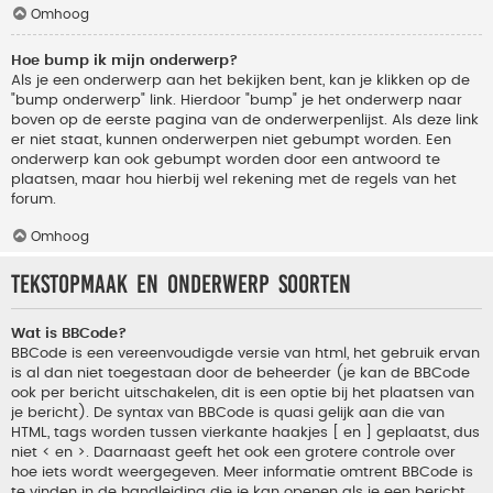
Omhoog
Hoe bump ik mijn onderwerp?
Als je een onderwerp aan het bekijken bent, kan je klikken op de
"bump onderwerp" link. Hierdoor "bump" je het onderwerp naar
boven op de eerste pagina van de onderwerpenlijst. Als deze link
er niet staat, kunnen onderwerpen niet gebumpt worden. Een
onderwerp kan ook gebumpt worden door een antwoord te
plaatsen, maar hou hierbij wel rekening met de regels van het
forum.
Omhoog
Tekstopmaak en onderwerp soorten
Wat is BBCode?
BBCode is een vereenvoudigde versie van html, het gebruik ervan
is al dan niet toegestaan door de beheerder (je kan de BBCode
ook per bericht uitschakelen, dit is een optie bij het plaatsen van
je bericht). De syntax van BBCode is quasi gelijk aan die van
HTML, tags worden tussen vierkante haakjes [ en ] geplaatst, dus
niet < en >. Daarnaast geeft het ook een grotere controle over
hoe iets wordt weergegeven. Meer informatie omtrent BBCode is
te vinden in de handleiding die je kan openen als je een bericht