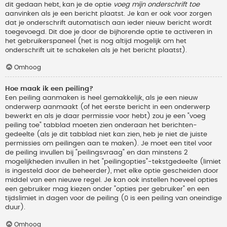
dit gedaan hebt, kan je de optie
voeg mijn onderschrift toe
aanvinken als je een bericht plaatst. Je kan er ook voor zorgen
dat je onderschrift automatisch aan ieder nieuw bericht wordt
toegevoegd. Dit doe je door de bijhorende optie te activeren in
het gebruikerspaneel (het is nog altijd mogelijk om het
onderschrift uit te schakelen als je het bericht plaatst).
Omhoog
Hoe maak ik een peiling?
Een peiling aanmaken is heel gemakkelijk, als je een nieuw
onderwerp aanmaakt (of het eerste bericht in een onderwerp
bewerkt en als je daar permissie voor hebt) zou je een "voeg
peiling toe" tabblad moeten zien onderaan het berichten-
gedeelte (als je dit tabblad niet kan zien, heb je niet de juiste
permissies om peilingen aan te maken). Je moet een titel voor
de peiling invullen bij "peilingsvraag" en dan minstens 2
mogelijkheden invullen in het "peilingopties"-tekstgedeelte (limiet
is ingesteld door de beheerder), met elke optie gescheiden door
middel van een nieuwe regel. Je kan ook instellen hoeveel opties
een gebruiker mag kiezen onder "opties per gebruiker" en een
tijdslimiet in dagen voor de peiling (0 is een peiling van oneindige
duur).
Omhoog