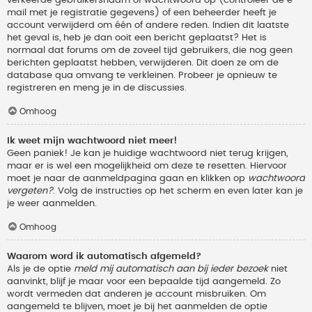
verkeerde gebruikersnaam of wachtwoord op (controleer de e-
mail met je registratie gegevens) of een beheerder heeft je
account verwijderd om één of andere reden. Indien dit laatste
het geval is, heb je dan ooit een bericht geplaatst? Het is
normaal dat forums om de zoveel tijd gebruikers, die nog geen
berichten geplaatst hebben, verwijderen. Dit doen ze om de
database qua omvang te verkleinen. Probeer je opnieuw te
registreren en meng je in de discussies.
Omhoog
Ik weet mijn wachtwoord niet meer!
Geen paniek! Je kan je huidige wachtwoord niet terug krijgen,
maar er is wel een mogelijkheid om deze te resetten. Hiervoor
moet je naar de aanmeldpagina gaan en klikken op
wachtwoord
vergeten?
. Volg de instructies op het scherm en even later kan je
je weer aanmelden.
Omhoog
Waarom word ik automatisch afgemeld?
Als je de optie
meld mij automatisch aan bij ieder bezoek
niet
aanvinkt, blijf je maar voor een bepaalde tijd aangemeld. Zo
wordt vermeden dat anderen je account misbruiken. Om
aangemeld te blijven, moet je bij het aanmelden de optie