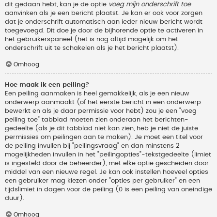
dit gedaan hebt, kan je de optie
voeg mijn onderschrift toe
aanvinken als je een bericht plaatst. Je kan er ook voor zorgen
dat je onderschrift automatisch aan ieder nieuw bericht wordt
toegevoegd. Dit doe je door de bijhorende optie te activeren in
het gebruikerspaneel (het is nog altijd mogelijk om het
onderschrift uit te schakelen als je het bericht plaatst).
Omhoog
Hoe maak ik een peiling?
Een peiling aanmaken is heel gemakkelijk, als je een nieuw
onderwerp aanmaakt (of het eerste bericht in een onderwerp
bewerkt en als je daar permissie voor hebt) zou je een "voeg
peiling toe" tabblad moeten zien onderaan het berichten-
gedeelte (als je dit tabblad niet kan zien, heb je niet de juiste
permissies om peilingen aan te maken). Je moet een titel voor
de peiling invullen bij "peilingsvraag" en dan minstens 2
mogelijkheden invullen in het "peilingopties"-tekstgedeelte (limiet
is ingesteld door de beheerder), met elke optie gescheiden door
middel van een nieuwe regel. Je kan ook instellen hoeveel opties
een gebruiker mag kiezen onder "opties per gebruiker" en een
tijdslimiet in dagen voor de peiling (0 is een peiling van oneindige
duur).
Omhoog