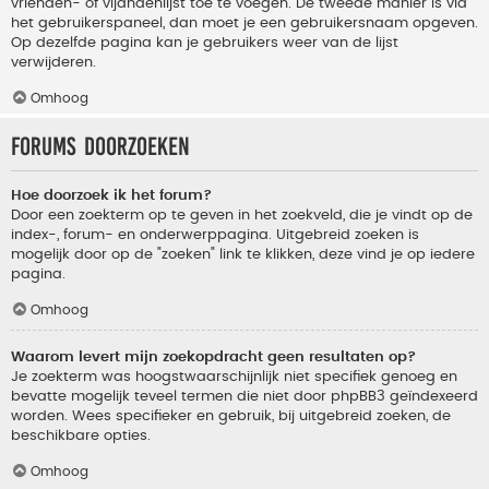
vrienden- of vijandenlijst toe te voegen. De tweede manier is via
het gebruikerspaneel, dan moet je een gebruikersnaam opgeven.
Op dezelfde pagina kan je gebruikers weer van de lijst
verwijderen.
Omhoog
Forums doorzoeken
Hoe doorzoek ik het forum?
Door een zoekterm op te geven in het zoekveld, die je vindt op de
index-, forum- en onderwerppagina. Uitgebreid zoeken is
mogelijk door op de "zoeken" link te klikken, deze vind je op iedere
pagina.
Omhoog
Waarom levert mijn zoekopdracht geen resultaten op?
Je zoekterm was hoogstwaarschijnlijk niet specifiek genoeg en
bevatte mogelijk teveel termen die niet door phpBB3 geïndexeerd
worden. Wees specifieker en gebruik, bij uitgebreid zoeken, de
beschikbare opties.
Omhoog