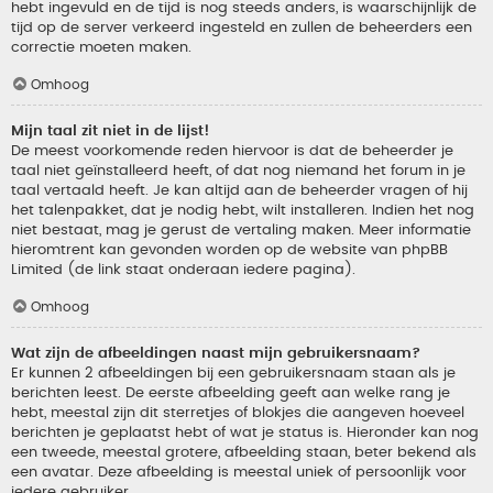
hebt ingevuld en de tijd is nog steeds anders, is waarschijnlijk de
tijd op de server verkeerd ingesteld en zullen de beheerders een
correctie moeten maken.
Omhoog
Mijn taal zit niet in de lijst!
De meest voorkomende reden hiervoor is dat de beheerder je
taal niet geïnstalleerd heeft, of dat nog niemand het forum in je
taal vertaald heeft. Je kan altijd aan de beheerder vragen of hij
het talenpakket, dat je nodig hebt, wilt installeren. Indien het nog
niet bestaat, mag je gerust de vertaling maken. Meer informatie
hieromtrent kan gevonden worden op de website van phpBB
Limited (de link staat onderaan iedere pagina).
Omhoog
Wat zijn de afbeeldingen naast mijn gebruikersnaam?
Er kunnen 2 afbeeldingen bij een gebruikersnaam staan als je
berichten leest. De eerste afbeelding geeft aan welke rang je
hebt, meestal zijn dit sterretjes of blokjes die aangeven hoeveel
berichten je geplaatst hebt of wat je status is. Hieronder kan nog
een tweede, meestal grotere, afbeelding staan, beter bekend als
een avatar. Deze afbeelding is meestal uniek of persoonlijk voor
iedere gebruiker.