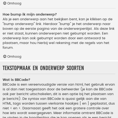
Omhoog
Hoe bump ik mijn onderwerp?
Als je een onderwerp aan het bekijken bent, kan je klikken op de
"bump onderwerp" link. Hierdoor "bump" je het onderwerp naar
boven op de eerste pagina van de onderwerpenlijst. Als deze link
er niet staat, kunnen onderwerpen niet gebumpt worden. Een
onderwerp kan ook gebumpt worden door een antwoord te
plaatsen, maar hou hierbij wel rekening met de regels van het
forum.
Omhoog
Tekstopmaak en onderwerp soorten
Wat is BBCode?
BBCode is een vereenvoudigde versie van html, het gebruik ervan
is al dan niet toegestaan door de beheerder (je kan de BBCode
ook per bericht uitschakelen, dit is een optie bij het plaatsen van
je bericht). De syntax van BBCode is quasi gelijk aan die van
HTML, tags worden tussen vierkante haakjes [ en ] geplaatst, dus
niet < en >. Daarnaast geeft het ook een grotere controle over
hoe iets wordt weergegeven. Meer informatie omtrent BBCode is
te vinden in de handleiding die je kan openen als je een bericht