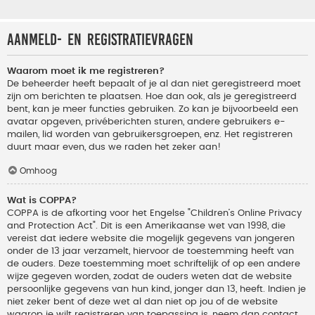
Aanmeld- en registratievragen
Waarom moet ik me registreren?
De beheerder heeft bepaalt of je al dan niet geregistreerd moet
zijn om berichten te plaatsen. Hoe dan ook, als je geregistreerd
bent, kan je meer functies gebruiken. Zo kan je bijvoorbeeld een
avatar opgeven, privéberichten sturen, andere gebruikers e-
mailen, lid worden van gebruikersgroepen, enz. Het registreren
duurt maar even, dus we raden het zeker aan!
Omhoog
Wat is COPPA?
COPPA is de afkorting voor het Engelse "Children’s Online Privacy
and Protection Act". Dit is een Amerikaanse wet van 1998, die
vereist dat iedere website die mogelijk gegevens van jongeren
onder de 13 jaar verzamelt, hiervoor de toestemming heeft van
de ouders. Deze toestemming moet schriftelijk of op een andere
wijze gegeven worden, zodat de ouders weten dat de website
persoonlijke gegevens van hun kind, jonger dan 13, heeft. Indien je
niet zeker bent of deze wet al dan niet op jou of de website
waarop je wilt registreren van toepassing is, neem dan contact