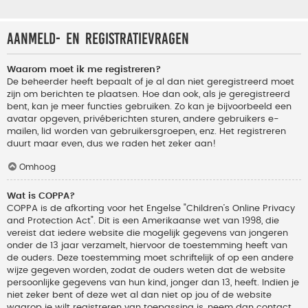
Aanmeld- en registratievragen
Waarom moet ik me registreren?
De beheerder heeft bepaalt of je al dan niet geregistreerd moet
zijn om berichten te plaatsen. Hoe dan ook, als je geregistreerd
bent, kan je meer functies gebruiken. Zo kan je bijvoorbeeld een
avatar opgeven, privéberichten sturen, andere gebruikers e-
mailen, lid worden van gebruikersgroepen, enz. Het registreren
duurt maar even, dus we raden het zeker aan!
Omhoog
Wat is COPPA?
COPPA is de afkorting voor het Engelse "Children’s Online Privacy
and Protection Act". Dit is een Amerikaanse wet van 1998, die
vereist dat iedere website die mogelijk gegevens van jongeren
onder de 13 jaar verzamelt, hiervoor de toestemming heeft van
de ouders. Deze toestemming moet schriftelijk of op een andere
wijze gegeven worden, zodat de ouders weten dat de website
persoonlijke gegevens van hun kind, jonger dan 13, heeft. Indien je
niet zeker bent of deze wet al dan niet op jou of de website
waarop je wilt registreren van toepassing is, neem dan contact