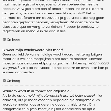
verkeerde gebruikersnaam of wachtwoord op (controleer de e-
mail met je registratie gegevens) of een beheerder heeft je
account verwijderd om één of andere reden. Indien dit laatste
het geval is, heb je dan ooit een bericht geplaatst? Het is
normaal dat forums om de zoveel tijd gebruikers, die nog geen
berichten geplaatst hebben, verwijderen. Dit doen ze om de
database qua omvang te verkleinen. Probeer je opnieuw te
registreren en meng je in de discussies.
Omhoog
Ik weet mijn wachtwoord niet meer!
Geen paniek! Je kan je huidige wachtwoord niet terug krijgen,
maar er is wel een mogelijkheid om deze te resetten. Hiervoor
moet je naar de aanmeldpagina gaan en klikken op
wachtwoord
vergeten?
. Volg de instructies op het scherm en even later kan je
je weer aanmelden.
Omhoog
Waarom word ik automatisch afgemeld?
Als je de optie
meld mij automatisch aan bij ieder bezoek
niet
aanvinkt, blijf je maar voor een bepaalde tijd aangemeld. Zo
wordt vermeden dat anderen je account misbruiken. Om
aangemeld te blijven, moet je bij het aanmelden de optie