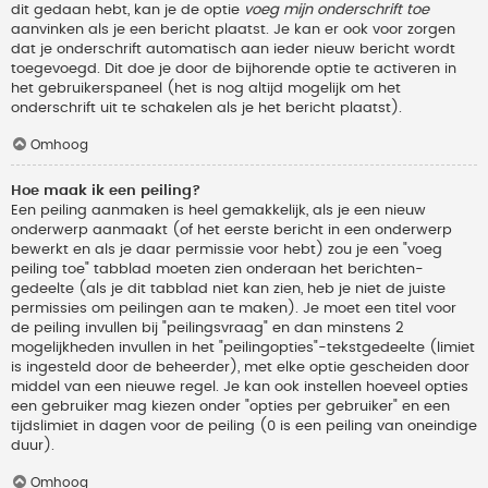
dit gedaan hebt, kan je de optie
voeg mijn onderschrift toe
aanvinken als je een bericht plaatst. Je kan er ook voor zorgen
dat je onderschrift automatisch aan ieder nieuw bericht wordt
toegevoegd. Dit doe je door de bijhorende optie te activeren in
het gebruikerspaneel (het is nog altijd mogelijk om het
onderschrift uit te schakelen als je het bericht plaatst).
Omhoog
Hoe maak ik een peiling?
Een peiling aanmaken is heel gemakkelijk, als je een nieuw
onderwerp aanmaakt (of het eerste bericht in een onderwerp
bewerkt en als je daar permissie voor hebt) zou je een "voeg
peiling toe" tabblad moeten zien onderaan het berichten-
gedeelte (als je dit tabblad niet kan zien, heb je niet de juiste
permissies om peilingen aan te maken). Je moet een titel voor
de peiling invullen bij "peilingsvraag" en dan minstens 2
mogelijkheden invullen in het "peilingopties"-tekstgedeelte (limiet
is ingesteld door de beheerder), met elke optie gescheiden door
middel van een nieuwe regel. Je kan ook instellen hoeveel opties
een gebruiker mag kiezen onder "opties per gebruiker" en een
tijdslimiet in dagen voor de peiling (0 is een peiling van oneindige
duur).
Omhoog