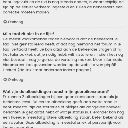
hebt ingevuld en de tijd is nog steeds anders, is waarschijnlijk de
tijd op de server verkeerd ingesteld en zullen de beheerders een
correctie moeten maken.
Omhoog
Mijn taal zit niet in de lijst!
De meest voorkomende reden hiervoor is dat de beheerder je
taal niet geïnstalleerd heeft, of dat nog niemand het forum in je
taal vertaald heeft. Je kan altijd aan de beheerder vragen of hij
het talenpakket, dat je nodig hebt, wilt installeren. Indien het nog
niet bestaat, mag je gerust de vertaling maken. Meer informatie
hieromtrent kan gevonden worden op de website van phpBB
Limited (de link staat onderaan iedere pagina).
Omhoog
Wat zijn de afbeeldingen naast mijn gebruikersnaam?
Er kunnen 2 afbeeldingen bij een gebruikersnaam staan als je
berichten leest. De eerste afbeelding geeft aan welke rang je
hebt, meestal zijn dit sterretjes of blokjes die aangeven hoeveel
berichten je geplaatst hebt of wat je status is. Hieronder kan nog
een tweede, meestal grotere, afbeelding staan, beter bekend als
een avatar. Deze afbeelding is meestal uniek of persoonlijk voor
iedere gebruiker.