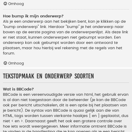
Omhoog
Hoe bump ik mijn onderwerp?
Als je een onderwerp aan het bekijken bent, kan je klikken op de
"bump onderwerp" link. Hierdoor "bump" je het onderwerp naar
boven op de eerste pagina van de onderwerpenlijst. Als deze link
er niet staat, kunnen onderwerpen niet gebumpt worden. Een
onderwerp kan ook gebumpt worden door een antwoord te
plaatsen, maar hou hierbij wel rekening met de regels van het
forum.
Omhoog
Tekstopmaak en onderwerp soorten
Wat is BBCode?
BBCode is een vereenvoudigde versie van html, het gebruik ervan
is al dan niet toegestaan door de beheerder (je kan de BBCode
ook per bericht uitschakelen, dit is een optie bij het plaatsen van
je bericht). De syntax van BBCode is quasi gelijk aan die van
HTML, tags worden tussen vierkante haakjes [ en ] geplaatst, dus
niet < en >. Daarnaast geeft het ook een grotere controle over
hoe iets wordt weergegeven. Meer informatie omtrent BBCode is
te vinden in de handleiding die je kan openen als je een bericht