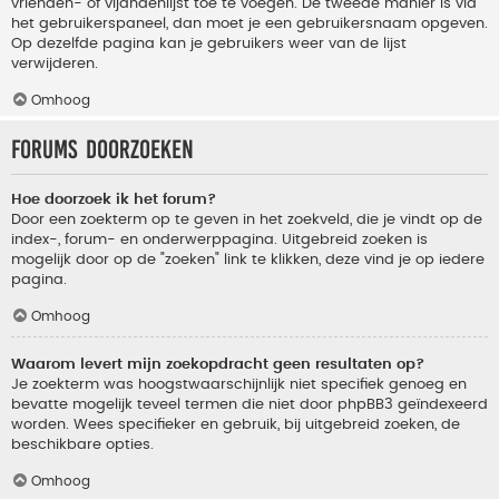
vrienden- of vijandenlijst toe te voegen. De tweede manier is via
het gebruikerspaneel, dan moet je een gebruikersnaam opgeven.
Op dezelfde pagina kan je gebruikers weer van de lijst
verwijderen.
Omhoog
Forums doorzoeken
Hoe doorzoek ik het forum?
Door een zoekterm op te geven in het zoekveld, die je vindt op de
index-, forum- en onderwerppagina. Uitgebreid zoeken is
mogelijk door op de "zoeken" link te klikken, deze vind je op iedere
pagina.
Omhoog
Waarom levert mijn zoekopdracht geen resultaten op?
Je zoekterm was hoogstwaarschijnlijk niet specifiek genoeg en
bevatte mogelijk teveel termen die niet door phpBB3 geïndexeerd
worden. Wees specifieker en gebruik, bij uitgebreid zoeken, de
beschikbare opties.
Omhoog