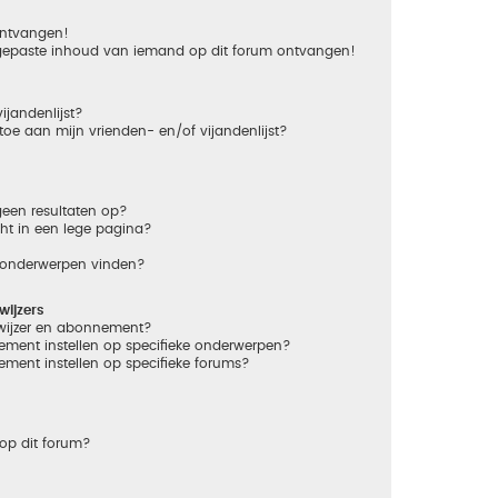
 ontvangen!
gepaste inhoud van iemand op dit forum ontvangen!
ijandenlijst?
 toe aan mijn vrienden- en/of vijandenlijst?
een resultaten op?
ht in een lege pagina?
n onderwerpen vinden?
ijzers
dwijzer en abonnement?
ement instellen op specifieke onderwerpen?
ement instellen op specifieke forums?
op dit forum?