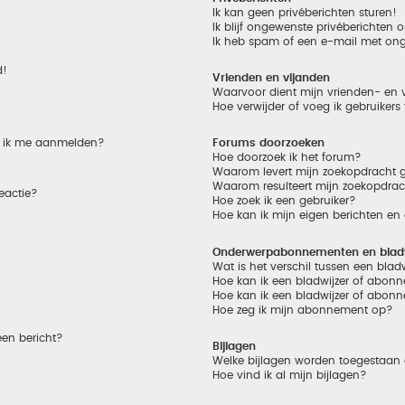
Ik kan geen privéberichten sturen!
Ik blijf ongewenste privéberichten
Ik heb spam of een e-mail met on
d!
Vrienden en vijanden
Waarvoor dient mijn vrienden- en v
Hoe verwijder of voeg ik gebruikers
et ik me aanmelden?
Forums doorzoeken
Hoe doorzoek ik het forum?
Waarom levert mijn zoekopdracht g
Waarom resulteert mijn zoekopdrac
eactie?
Hoe zoek ik een gebruiker?
Hoe kan ik mijn eigen berichten e
Onderwerpabonnementen en bladw
Wat is het verschil tussen een bla
Hoe kan ik een bladwijzer of abonn
Hoe kan ik een bladwijzer of abonn
Hoe zeg ik mijn abonnement op?
een bericht?
Bijlagen
Welke bijlagen worden toegestaan 
Hoe vind ik al mijn bijlagen?