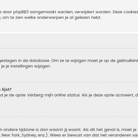
 die door phpBB3 aangemaakt werden, verwijdert worden. Deze cooki
e, om te zien welke onderwerpen je al gelezen hebt.
pgeslagen in de database. Om ze te wijzigen moet je op de
gebruiker
e je instellingen wijzigen.
lijst?
nd je de optie
Verberg mijn online status
. Als je deze optie activeert,
 andere tijdzone is dan waarin jij woont. Als dit het geval is, moet j
w York, Sydney, enz.). Wees er bewust van dat het veranderen van d