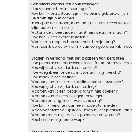
Gebruikersvoorkeuren en instellingen
Hoe verander ik mijn instellingen?
Hoe kan ik onzichtbaar zijn in de online gebruikers lijst?
De tijden zijn niet correct!
Ik wijzigde de tijdzone, maar de tijd is nog steeds verkeer
Mijn taal zit niet in de lijst!
Wat zijn de afbeeldingen naast mijn gebruikersnaam?
Hoe kan ik een avatar instellen?
Wat is mijn rang en hoe verander ik mijn rang?
Wanneer ik op de e-maillink van een gebruiker klik, mo
Vragen in verband met het plaatsen van berichten
Hoe plaats ik een onderwerp in een forum of maak een r
Hoe wijzig of verwijder ik een bericht?
Hoe voeg ik een onderschrift toe aan mijn bericht?
Hoe maak ik een peiling?
Waarom kan ik niet meer peilingsopties toevoegen?
Hoe wijzig of verwijder ik een peiling?
Waarom kan ik een bepaald forum niet openen?
Waarom kan ik geen bijlagen toevoegen?
Waarom ontving ik een waarschuwing?
Hoe kan ik berichten aan een moderator melden?
Waarvoor dient de "Opslaan"-knop bij het plaatsen van 
Waarom moet mijn bericht goedgekeurd worden?
Hoe bump ik mijn onderwerp?
Tekstopmaak en onderwerp soorten