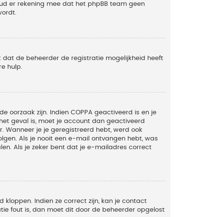
Houd er rekening mee dat het phpBB team geen
wordt.
 dat de beheerder de registratie mogelijkheid heeft
e hulp.
de oorzaak zijn. Indien COPPA geactiveerd is en je
t het geval is, moet je account dan geactiveerd
. Wanneer je je geregistreerd hebt, werd ook
olgen. Als je nooit een e-mail ontvangen hebt, was
n. Als je zeker bent dat je e-mailadres correct
kloppen. Indien ze correct zijn, kan je contact
tie fout is, dan moet dit door de beheerder opgelost