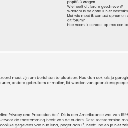
phpBB 3 vragen
Wie heeft dit forum geschreven?
Waarom is de optie X niet beschik
Met wie moet ik contact opnemen om
dit forum?
Hoe neem ik contact op met een b
treerd moet zijn om berichten te plaatsen. Hoe dan ook, als je geregi
sturen, andere gebruikers e-mailen, lid worden van gebruikersgroepe
line Privacy and Protection Act". Dit is een Amerikaanse wet van 1998
hiervoor de toestemming heeft van de ouders. Deze toestemming moet
lijke gegevens van hun kind, jonger dan 13, heeft. Indien je niet zek