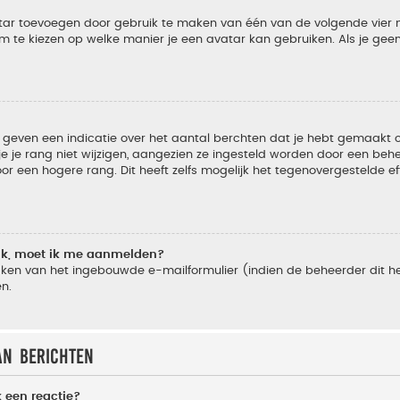
vatar toevoegen door gebruik te maken van één van de volgende vier m
m te kiezen op welke manier je een avatar kan gebruiken. Als je ge
geven een indicatie over het aantal berchten dat je hebt gemaakt of 
je rang niet wijzigen, aangezien ze ingesteld worden door een behee
 een hogere rang. Dit heeft zelfs mogelijk het tegenovergestelde e
lik, moet ik me aanmelden?
ken van het ingebouwde e-mailformulier (indien de beheerder dit he
n.
an berichten
 een reactie?