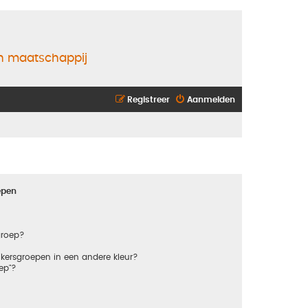
en maatschappij
Registreer
Aanmelden
epen
groep?
kersgroepen in een andere kleur?
ep"?
?