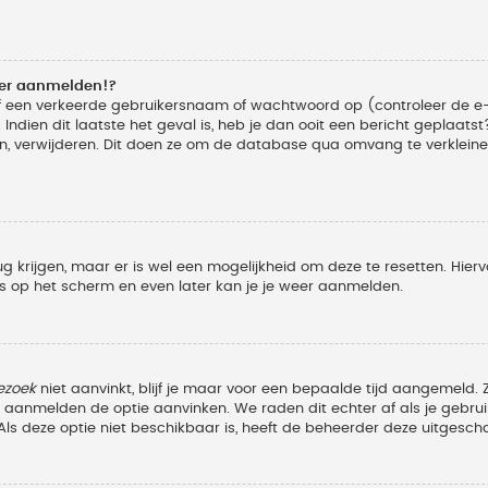
eer aanmelden!?
f een verkeerde gebruikersnaam of wachtwoord op (controleer de e-
Indien dit laatste het geval is, heb je dan ooit een bericht geplaats
n, verwijderen. Dit doen ze om de database qua omvang te verkleinen
ug krijgen, maar er is wel een mogelijkheid om deze te resetten. Hi
ies op het scherm en even later kan je je weer aanmelden.
ezoek
niet aanvinkt, blijf je maar voor een bepaalde tijd aangemeld
et aanmelden de optie aanvinken. We raden dit echter af als je geb
z. Als deze optie niet beschikbaar is, heeft de beheerder deze uitgesch