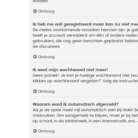
worden.
Omhoog
Ik heb me ooit geregistreerd maar kan nu niet m
De meest voorkomende oorzaken hiervoor zijn: je ga
heeft je account verwijderd om één of andere reden. 
gebruikers, die nog geen berichten geplaatst hebbe
de discussies.
Omhoog
Ik weet mijn wachtwoord niet meer!
Geen paniek! Je kan je huidige wachtwoord niet ter
klikken op
wachtwoord vergeten?
. Volg de instruct
Omhoog
Waarom word ik automatisch afgemeld?
Als je de optie
meld mij automatisch aan bij ieder b
misbruiken. Om aangemeld te blijven, moet je bij h
op school, in de bibliotheek, in een internetcafé, en
Omhoog