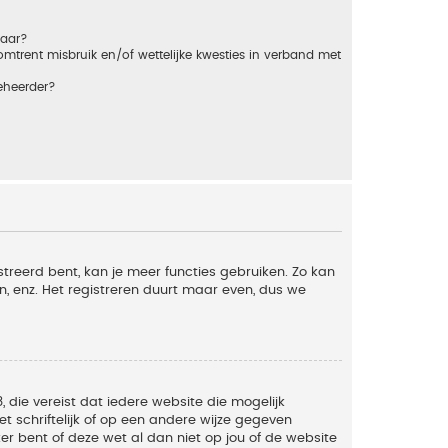
baar?
trent misbruik en/of wettelijke kwesties in verband met
eheerder?
streerd bent, kan je meer functies gebruiken. Zo kan
n, enz. Het registreren duurt maar even, dus we
, die vereist dat iedere website die mogelijk
 schriftelijk of op een andere wijze gegeven
er bent of deze wet al dan niet op jou of de website