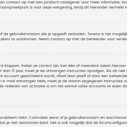
 dan contact op met een juridisch raadgever voor meer informatie. 
t aanspreekpunt is voor deze wetgeving, tenzij dit hieronder vermeld 
of de gebruikersnaam die je opgeeft verboden. Tevens is het mogelijk
ruikers te voorkomen. Neem contact op met de beheerder voor verder
 kloppen. Indien ze correct zijn, kan één of meerdere zaken hiervan 
t dan 13 jaar, moet je de ontvangen instructies opvolgen. Als dit nie
account geactiveerd wordt, ofwel door jezelf of door een beheerder
een e-mail ontvangen hebt, moet je de daarin opgegeven instructies v
 redenen van activatie is om het aantal valse accounts te doen dale
 probleem hebt. Controleer eerst of je gebruikersnaam en wachtwoord 
t je niet verbannen bent. Het is ook mogelijk dat de forumconfigura