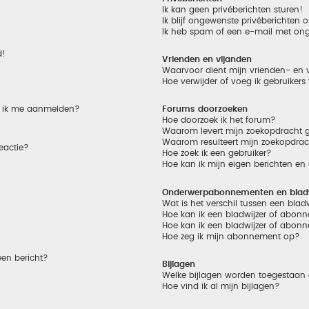
Ik kan geen privéberichten sturen!
Ik blijf ongewenste privéberichten
Ik heb spam of een e-mail met on
d!
Vrienden en vijanden
Waarvoor dient mijn vrienden- en v
Hoe verwijder of voeg ik gebruikers
et ik me aanmelden?
Forums doorzoeken
Hoe doorzoek ik het forum?
Waarom levert mijn zoekopdracht g
Waarom resulteert mijn zoekopdrac
eactie?
Hoe zoek ik een gebruiker?
Hoe kan ik mijn eigen berichten e
Onderwerpabonnementen en bladw
Wat is het verschil tussen een bla
Hoe kan ik een bladwijzer of abonn
Hoe kan ik een bladwijzer of abonn
Hoe zeg ik mijn abonnement op?
een bericht?
Bijlagen
Welke bijlagen worden toegestaan 
Hoe vind ik al mijn bijlagen?