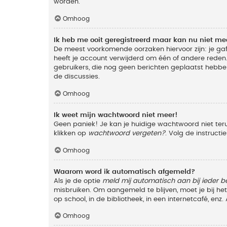
worden.
Omhoog
Ik heb me ooit geregistreerd maar kan nu niet m
De meest voorkomende oorzaken hiervoor zijn: je ga
heeft je account verwijderd om één of andere reden. 
gebruikers, die nog geen berichten geplaatst hebbe
de discussies.
Omhoog
Ik weet mijn wachtwoord niet meer!
Geen paniek! Je kan je huidige wachtwoord niet ter
klikken op
wachtwoord vergeten?
. Volg de instruct
Omhoog
Waarom word ik automatisch afgemeld?
Als je de optie
meld mij automatisch aan bij ieder b
misbruiken. Om aangemeld te blijven, moet je bij h
op school, in de bibliotheek, in een internetcafé, en
Omhoog