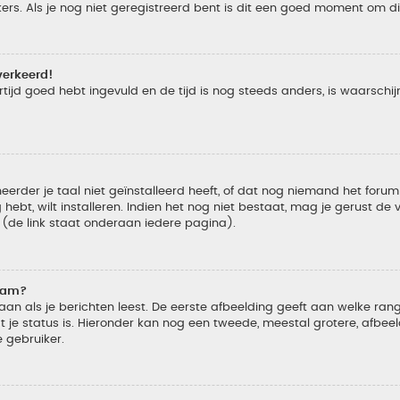
s. Als je nog niet geregistreerd bent is dit een goed moment om di
verkeerd!
tijd goed hebt ingevuld en de tijd is nog steeds anders, is waarschijn
der je taal niet geïnstalleerd heeft, of dat nog niemand het forum in
 hebt, wilt installeren. Indien het nog niet bestaat, mag je gerust d
de link staat onderaan iedere pagina).
naam?
 als je berichten leest. De eerste afbeelding geeft aan welke rang je
 je status is. Hieronder kan nog een tweede, meestal grotere, afbee
e gebruiker.