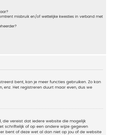
baar?
trent misbruik en/of wettelijke kwesties in verband met
eheerder?
streerd bent, kan je meer functies gebruiken. Zo kan
n, enz. Het registreren duurt maar even, dus we
, die vereist dat iedere website die mogelijk
 schriftelijk of op een andere wijze gegeven
er bent of deze wet al dan niet op jou of de website