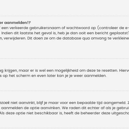
eer aanmelden!?
f een verkeerde gebruikersnaam of wachtwoord op (controleer de e-
Indien dit laatste het geval is, heb je dan ooit een bericht geplaats
n, verwijderen. Dit doen ze om de database qua omvang te verkleinen
ug krijgen, maar er is wel een mogelijkheid om deze te resetten. Hi
ies op het scherm en even later kan je je weer aanmelden.
ezoek
niet aanvinkt, blijf je maar voor een bepaalde tijd aangemeld
et aanmelden de optie aanvinken. We raden dit echter af als je geb
z. Als deze optie niet beschikbaar is, heeft de beheerder deze uitgesch