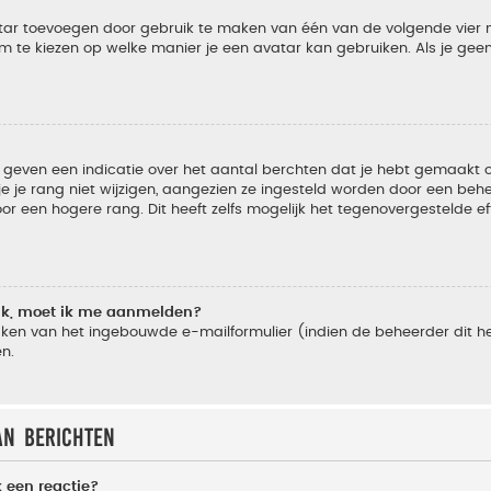
vatar toevoegen door gebruik te maken van één van de volgende vier m
m te kiezen op welke manier je een avatar kan gebruiken. Als je ge
geven een indicatie over het aantal berchten dat je hebt gemaakt of 
je rang niet wijzigen, aangezien ze ingesteld worden door een behee
 een hogere rang. Dit heeft zelfs mogelijk het tegenovergestelde e
lik, moet ik me aanmelden?
ken van het ingebouwde e-mailformulier (indien de beheerder dit he
n.
an berichten
 een reactie?