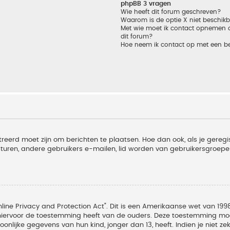
phpBB 3 vragen
Wie heeft dit forum geschreven?
Waarom is de optie X niet beschik
Met wie moet ik contact opnemen om
dit forum?
Hoe neem ik contact op met een b
treerd moet zijn om berichten te plaatsen. Hoe dan ook, als je geregi
sturen, andere gebruikers e-mailen, lid worden van gebruikersgroepe
line Privacy and Protection Act". Dit is een Amerikaanse wet van 1998
hiervoor de toestemming heeft van de ouders. Deze toestemming moet
lijke gegevens van hun kind, jonger dan 13, heeft. Indien je niet zek