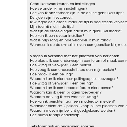
Gebruikersvoorkeuren en instellingen
Hoe verander ik mijn instellingen?
Hoe kan ik onzichtbaar zijn in de online gebruikers lijst?
De tijden zijn niet correct!
Ik wijzigde de tijdzone, maar de tijd is nog steeds verkeer
Mijn taal zit niet in de lijst!
Wat zijn de afbeeldingen naast mijn gebruikersnaam?
Hoe kan ik een avatar instellen?
Wat is mijn rang en hoe verander ik mijn rang?
Wanneer ik op de e-maillink van een gebruiker klik, mo
Vragen in verband met het plaatsen van berichten
Hoe plaats ik een onderwerp in een forum of maak een r
Hoe wijzig of verwijder ik een bericht?
Hoe voeg ik een onderschrift toe aan mijn bericht?
Hoe maak ik een peiling?
Waarom kan ik niet meer peilingsopties toevoegen?
Hoe wijzig of verwijder ik een peiling?
Waarom kan ik een bepaald forum niet openen?
Waarom kan ik geen bijlagen toevoegen?
Waarom ontving ik een waarschuwing?
Hoe kan ik berichten aan een moderator melden?
Waarvoor dient de "Opslaan"-knop bij het plaatsen van 
Waarom moet mijn bericht goedgekeurd worden?
Hoe bump ik mijn onderwerp?
Tekstopmaak en onderwerp soorten