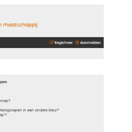
en maatschappij
Registreer
Aanmelden
epen
groep?
kersgroepen in een andere kleur?
ep"?
?