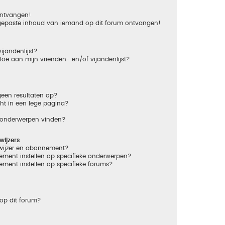
 ontvangen!
gepaste inhoud van iemand op dit forum ontvangen!
ijandenlijst?
 toe aan mijn vrienden- en/of vijandenlijst?
een resultaten op?
ht in een lege pagina?
n onderwerpen vinden?
ijzers
dwijzer en abonnement?
ement instellen op specifieke onderwerpen?
ement instellen op specifieke forums?
op dit forum?