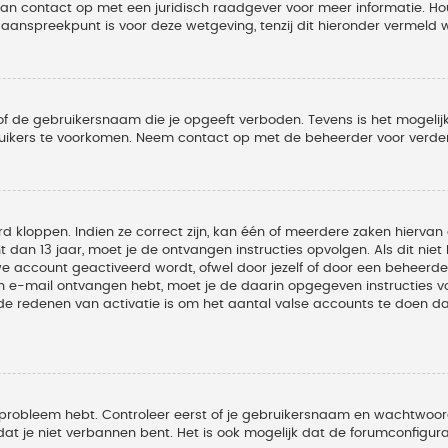
 dan contact op met een juridisch raadgever voor meer informatie. 
t aanspreekpunt is voor deze wetgeving, tenzij dit hieronder vermeld 
of de gebruikersnaam die je opgeeft verboden. Tevens is het mogelijk
ruikers te voorkomen. Neem contact op met de beheerder voor verder
 kloppen. Indien ze correct zijn, kan één of meerdere zaken hiervan 
t dan 13 jaar, moet je de ontvangen instructies opvolgen. Als dit nie
account geactiveerd wordt, ofwel door jezelf of door een beheerder
een e-mail ontvangen hebt, moet je de daarin opgegeven instructies v
 redenen van activatie is om het aantal valse accounts te doen dale
 probleem hebt. Controleer eerst of je gebruikersnaam en wachtwoord 
t je niet verbannen bent. Het is ook mogelijk dat de forumconfigura