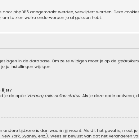
 die door phpBB3 aangemaakt werden, verwijdert worden. Deze cooki
e, om te zien welke onderwerpen je al gelezen hebt.
pgeslagen in de database. Om ze te wijzigen moet je op de
gebruiker
e je instellingen wijzigen.
lijst?
nd je de optie
Verberg mijn online status
. Als je deze optie activeert,
 andere tijdzone is dan waarin jij woont. Als dit het geval is, moet j
w York, Sydney, enz.). Wees er bewust van dat het veranderen van d