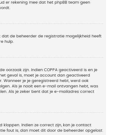
Houd er rekening mee dat het phpBB team geen
wordt.
 dat de beheerder de registratie mogelijkheid heeft
e hulp.
de oorzaak zijn. Indien COPPA geactiveerd is en je
t het geval is, moet je account dan geactiveerd
. Wanneer je je geregistreerd hebt, werd ook
olgen. Als je nooit een e-mail ontvangen hebt, was
n. Als je zeker bent dat je e-mailadres correct
kloppen. Indien ze correct zijn, kan je contact
tie fout is, dan moet dit door de beheerder opgelost