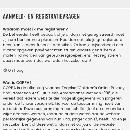
Aanmeld- en registratievragen
Waarom moet ik me registreren?
De beheerder heeft bepaalt of je al dan niet geregistreerd moet
zijn om berichten te plaatsen. Hoe dan ook, als je geregistreerd
bent, kan je meer functies gebruiken. Zo kan je bijvoorbeeld een
avatar opgeven, privéberichten sturen, andere gebruikers e-
mailen, lid worden van gebruikersgroepen, enz. Het registreren
duurt maar even, dus we raden het zeker aan!
Omhoog
Wat is COPPA?
COPPA is de afkorting voor het Engelse "Children’s Online Privacy
and Protection Act". Dit is een Amerikaanse wet van 1998, die
vereist dat iedere website die mogelijk gegevens van jongeren
onder de 13 jaar verzamelt, hiervoor de toestemming heeft van
de ouders. Deze toestemming moet schriftelijk of op een andere
wijze gegeven worden, zodat de ouders weten dat de website
persoonlijke gegevens van hun kind, jonger dan 13, heeft. Indien je
niet zeker bent of deze wet al dan niet op jou of de website
waarop je wilt registreren van toepassing is, neem dan contact