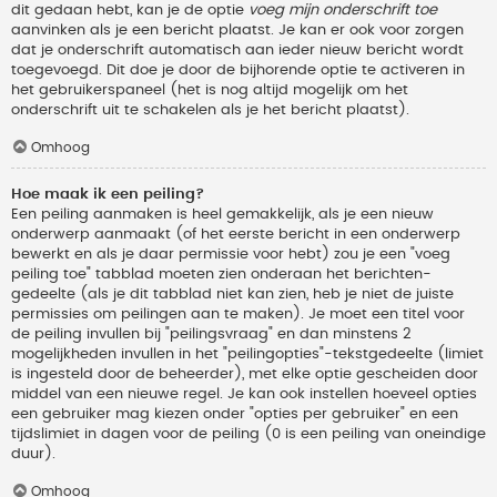
dit gedaan hebt, kan je de optie
voeg mijn onderschrift toe
aanvinken als je een bericht plaatst. Je kan er ook voor zorgen
dat je onderschrift automatisch aan ieder nieuw bericht wordt
toegevoegd. Dit doe je door de bijhorende optie te activeren in
het gebruikerspaneel (het is nog altijd mogelijk om het
onderschrift uit te schakelen als je het bericht plaatst).
Omhoog
Hoe maak ik een peiling?
Een peiling aanmaken is heel gemakkelijk, als je een nieuw
onderwerp aanmaakt (of het eerste bericht in een onderwerp
bewerkt en als je daar permissie voor hebt) zou je een "voeg
peiling toe" tabblad moeten zien onderaan het berichten-
gedeelte (als je dit tabblad niet kan zien, heb je niet de juiste
permissies om peilingen aan te maken). Je moet een titel voor
de peiling invullen bij "peilingsvraag" en dan minstens 2
mogelijkheden invullen in het "peilingopties"-tekstgedeelte (limiet
is ingesteld door de beheerder), met elke optie gescheiden door
middel van een nieuwe regel. Je kan ook instellen hoeveel opties
een gebruiker mag kiezen onder "opties per gebruiker" en een
tijdslimiet in dagen voor de peiling (0 is een peiling van oneindige
duur).
Omhoog