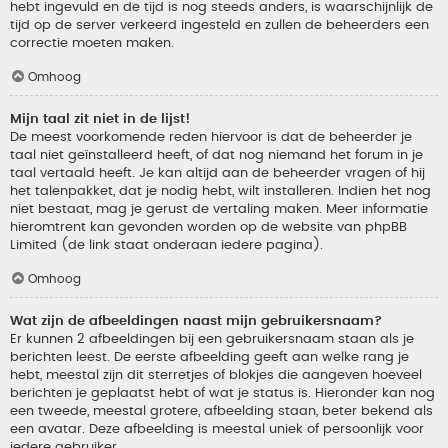
hebt ingevuld en de tijd is nog steeds anders, is waarschijnlijk de
tijd op de server verkeerd ingesteld en zullen de beheerders een
correctie moeten maken.
Omhoog
Mijn taal zit niet in de lijst!
De meest voorkomende reden hiervoor is dat de beheerder je
taal niet geïnstalleerd heeft, of dat nog niemand het forum in je
taal vertaald heeft. Je kan altijd aan de beheerder vragen of hij
het talenpakket, dat je nodig hebt, wilt installeren. Indien het nog
niet bestaat, mag je gerust de vertaling maken. Meer informatie
hieromtrent kan gevonden worden op de website van phpBB
Limited (de link staat onderaan iedere pagina).
Omhoog
Wat zijn de afbeeldingen naast mijn gebruikersnaam?
Er kunnen 2 afbeeldingen bij een gebruikersnaam staan als je
berichten leest. De eerste afbeelding geeft aan welke rang je
hebt, meestal zijn dit sterretjes of blokjes die aangeven hoeveel
berichten je geplaatst hebt of wat je status is. Hieronder kan nog
een tweede, meestal grotere, afbeelding staan, beter bekend als
een avatar. Deze afbeelding is meestal uniek of persoonlijk voor
iedere gebruiker.