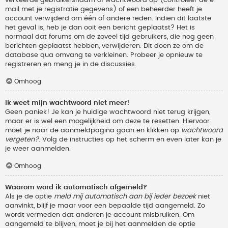
verkeerde gebruikersnaam of wachtwoord op (controleer de e-
mail met je registratie gegevens) of een beheerder heeft je
account verwijderd om één of andere reden. Indien dit laatste
het geval is, heb je dan ooit een bericht geplaatst? Het is
normaal dat forums om de zoveel tijd gebruikers, die nog geen
berichten geplaatst hebben, verwijderen. Dit doen ze om de
database qua omvang te verkleinen. Probeer je opnieuw te
registreren en meng je in de discussies.
Omhoog
Ik weet mijn wachtwoord niet meer!
Geen paniek! Je kan je huidige wachtwoord niet terug krijgen,
maar er is wel een mogelijkheid om deze te resetten. Hiervoor
moet je naar de aanmeldpagina gaan en klikken op
wachtwoord
vergeten?
. Volg de instructies op het scherm en even later kan je
je weer aanmelden.
Omhoog
Waarom word ik automatisch afgemeld?
Als je de optie
meld mij automatisch aan bij ieder bezoek
niet
aanvinkt, blijf je maar voor een bepaalde tijd aangemeld. Zo
wordt vermeden dat anderen je account misbruiken. Om
aangemeld te blijven, moet je bij het aanmelden de optie