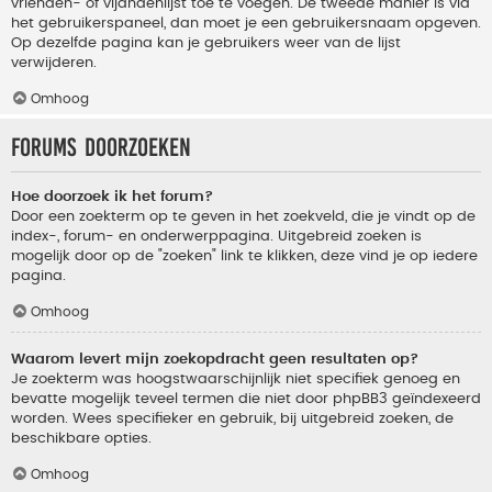
vrienden- of vijandenlijst toe te voegen. De tweede manier is via
het gebruikerspaneel, dan moet je een gebruikersnaam opgeven.
Op dezelfde pagina kan je gebruikers weer van de lijst
verwijderen.
Omhoog
Forums doorzoeken
Hoe doorzoek ik het forum?
Door een zoekterm op te geven in het zoekveld, die je vindt op de
index-, forum- en onderwerppagina. Uitgebreid zoeken is
mogelijk door op de "zoeken" link te klikken, deze vind je op iedere
pagina.
Omhoog
Waarom levert mijn zoekopdracht geen resultaten op?
Je zoekterm was hoogstwaarschijnlijk niet specifiek genoeg en
bevatte mogelijk teveel termen die niet door phpBB3 geïndexeerd
worden. Wees specifieker en gebruik, bij uitgebreid zoeken, de
beschikbare opties.
Omhoog