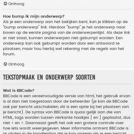
Omhoog
Hoe bump ik mijn onderwerp?
Als je een onderwerp aan het bekijken bent, kan je klikken op de
"bump onderwerp" link. Hierdoor "bump" je het onderwerp naar
boven op de eerste pagina van de onderwerpenlijst. Als deze link
er niet staat, kunnen onderwerpen niet gebumpt worden. Een
onderwerp kan ook gebumpt worden door een antwoord te
plaatsen, maar hou hierbij wel rekening met de regels van het
forum.
Omhoog
Tekstopmaak en onderwerp soorten
Wat is BBCode?
BBCode is een vereenvoudigde versie van html, het gebruik ervan
is al dan niet toegestaan door de beheerder (je kan de BBCode
ook per bericht uitschakelen, dit is een optie bij het plaatsen van
je bericht). De syntax van BBCode is quasi gelijk aan die van
HTML, tags worden tussen vierkante haakjes [ en ] geplaatst, dus
niet < en >. Daarnaast geeft het ook een grotere controle over
hoe iets wordt weergegeven. Meer informatie omtrent BBCode is
te vinden in de handleiding die je kan openen als je een bericht