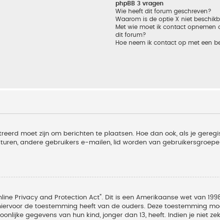
phpBB 3 vragen
Wie heeft dit forum geschreven?
Waarom is de optie X niet beschik
Met wie moet ik contact opnemen om
dit forum?
Hoe neem ik contact op met een b
treerd moet zijn om berichten te plaatsen. Hoe dan ook, als je geregi
sturen, andere gebruikers e-mailen, lid worden van gebruikersgroepe
line Privacy and Protection Act". Dit is een Amerikaanse wet van 1998
hiervoor de toestemming heeft van de ouders. Deze toestemming moet
lijke gegevens van hun kind, jonger dan 13, heeft. Indien je niet zek