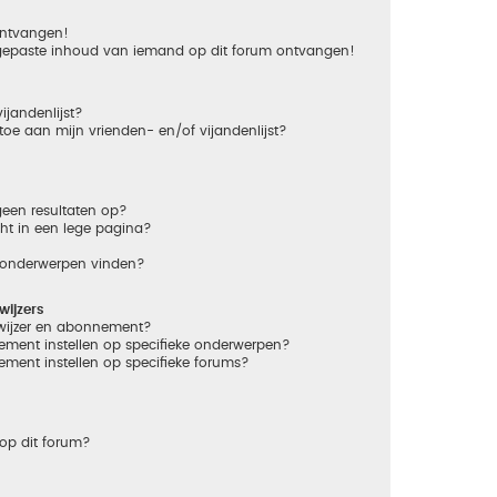
 ontvangen!
gepaste inhoud van iemand op dit forum ontvangen!
ijandenlijst?
 toe aan mijn vrienden- en/of vijandenlijst?
een resultaten op?
ht in een lege pagina?
n onderwerpen vinden?
ijzers
dwijzer en abonnement?
ement instellen op specifieke onderwerpen?
ement instellen op specifieke forums?
op dit forum?