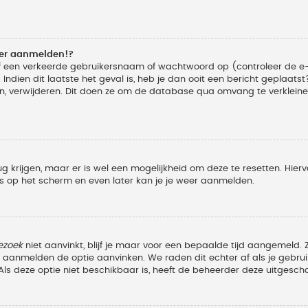
eer aanmelden!?
f een verkeerde gebruikersnaam of wachtwoord op (controleer de e-
Indien dit laatste het geval is, heb je dan ooit een bericht geplaats
n, verwijderen. Dit doen ze om de database qua omvang te verkleinen
ug krijgen, maar er is wel een mogelijkheid om deze te resetten. Hi
ies op het scherm en even later kan je je weer aanmelden.
ezoek
niet aanvinkt, blijf je maar voor een bepaalde tijd aangemeld
et aanmelden de optie aanvinken. We raden dit echter af als je geb
z. Als deze optie niet beschikbaar is, heeft de beheerder deze uitgesch