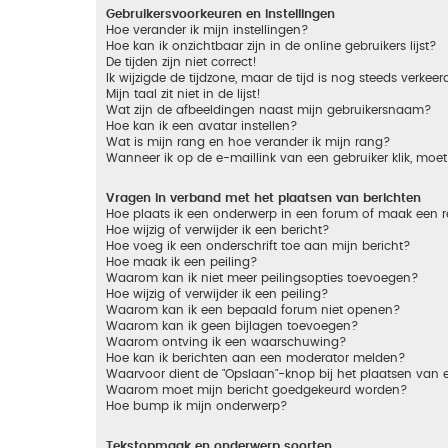
Gebruikersvoorkeuren en instellingen
Hoe verander ik mijn instellingen?
Hoe kan ik onzichtbaar zijn in de online gebruikers lijst?
De tijden zijn niet correct!
Ik wijzigde de tijdzone, maar de tijd is nog steeds verkeer
Mijn taal zit niet in de lijst!
Wat zijn de afbeeldingen naast mijn gebruikersnaam?
Hoe kan ik een avatar instellen?
Wat is mijn rang en hoe verander ik mijn rang?
Wanneer ik op de e-maillink van een gebruiker klik, mo
Vragen in verband met het plaatsen van berichten
Hoe plaats ik een onderwerp in een forum of maak een r
Hoe wijzig of verwijder ik een bericht?
Hoe voeg ik een onderschrift toe aan mijn bericht?
Hoe maak ik een peiling?
Waarom kan ik niet meer peilingsopties toevoegen?
Hoe wijzig of verwijder ik een peiling?
Waarom kan ik een bepaald forum niet openen?
Waarom kan ik geen bijlagen toevoegen?
Waarom ontving ik een waarschuwing?
Hoe kan ik berichten aan een moderator melden?
Waarvoor dient de "Opslaan"-knop bij het plaatsen van 
Waarom moet mijn bericht goedgekeurd worden?
Hoe bump ik mijn onderwerp?
Tekstopmaak en onderwerp soorten