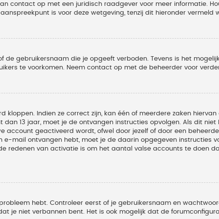
 dan contact op met een juridisch raadgever voor meer informatie. 
t aanspreekpunt is voor deze wetgeving, tenzij dit hieronder vermeld 
of de gebruikersnaam die je opgeeft verboden. Tevens is het mogelijk
ruikers te voorkomen. Neem contact op met de beheerder voor verder
 kloppen. Indien ze correct zijn, kan één of meerdere zaken hiervan 
t dan 13 jaar, moet je de ontvangen instructies opvolgen. Als dit nie
account geactiveerd wordt, ofwel door jezelf of door een beheerder
een e-mail ontvangen hebt, moet je de daarin opgegeven instructies v
 redenen van activatie is om het aantal valse accounts te doen dale
 probleem hebt. Controleer eerst of je gebruikersnaam en wachtwoord 
t je niet verbannen bent. Het is ook mogelijk dat de forumconfigura