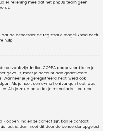
Houd er rekening mee dat het phpBB team geen
wordt.
 dat de beheerder de registratie mogelijkheid heeft
e hulp.
de oorzaak zijn. Indien COPPA geactiveerd is en je
t het geval is, moet je account dan geactiveerd
. Wanneer je je geregistreerd hebt, werd ook
olgen. Als je nooit een e-mail ontvangen hebt, was
n. Als je zeker bent dat je e-mailadres correct
kloppen. Indien ze correct zijn, kan je contact
tie fout is, dan moet dit door de beheerder opgelost