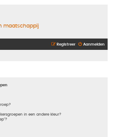
en maatschappij
Registreer
Aanmelden
epen
groep?
kersgroepen in een andere kleur?
ep"?
?