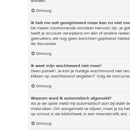
worden.
Omhoog
Ik heb me ooit geregistreerd maar kan nu niet m
De meest voorkomende oorzaken hiervoor zijn: je ga
heeft je account verwijderd om één of andere reden. 
gebruikers, die nog geen berichten geplaatst hebbe
de discussies.
Omhoog
Ik weet mijn wachtwoord niet meer!
Geen paniek! Je kan je huidige wachtwoord niet ter
klikken op
wachtwoord vergeten?
. Volg de instruct
Omhoog
Waarom word ik automatisch afgemeld?
Als je de optie
meld mij automatisch aan bij ieder b
misbruiken. Om aangemeld te blijven, moet je bij h
op school, in de bibliotheek, in een internetcafé, en
Omhoog