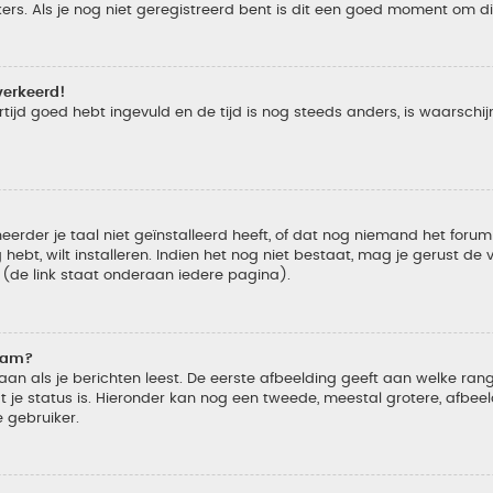
s. Als je nog niet geregistreerd bent is dit een goed moment om di
verkeerd!
tijd goed hebt ingevuld en de tijd is nog steeds anders, is waarschijn
der je taal niet geïnstalleerd heeft, of dat nog niemand het forum in
 hebt, wilt installeren. Indien het nog niet bestaat, mag je gerust d
de link staat onderaan iedere pagina).
naam?
 als je berichten leest. De eerste afbeelding geeft aan welke rang je
 je status is. Hieronder kan nog een tweede, meestal grotere, afbee
e gebruiker.