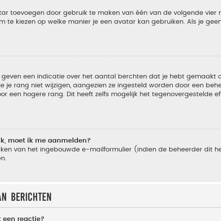
vatar toevoegen door gebruik te maken van één van de volgende vier m
m te kiezen op welke manier je een avatar kan gebruiken. Als je ge
geven een indicatie over het aantal berchten dat je hebt gemaakt of 
je rang niet wijzigen, aangezien ze ingesteld worden door een behee
 een hogere rang. Dit heeft zelfs mogelijk het tegenovergestelde e
lik, moet ik me aanmelden?
ken van het ingebouwde e-mailformulier (indien de beheerder dit he
n.
an berichten
 een reactie?