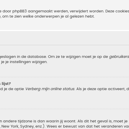
 die door phpBB3 aangemaakt werden, verwijdert worden. Deze cooki
e, om te zien welke onderwerpen je al gelezen hebt.
pgeslagen in de database. Om ze te wijzigen moet je op de
gebruiker
e je instellingen wijzigen.
lijst?
nd je de optie
Verberg mijn online status
. Als je deze optie activeert,
 andere tijdzone is dan waarin jij woont. Als dit het geval is, moet j
w York, Sydney, enz.). Wees er bewust van dat het veranderen van d