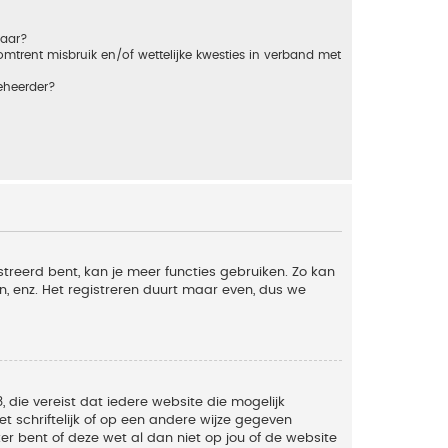
baar?
trent misbruik en/of wettelijke kwesties in verband met
eheerder?
streerd bent, kan je meer functies gebruiken. Zo kan
n, enz. Het registreren duurt maar even, dus we
, die vereist dat iedere website die mogelijk
 schriftelijk of op een andere wijze gegeven
er bent of deze wet al dan niet op jou of de website