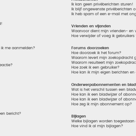
Ik kan geen privéberichten sturen!
Ik blijf ongewenste privéberichten
Ik heb spam of een e-mail met on
d!
Vrienden en vijanden
Waarvoor dient mijn vrienden- en v
Hoe verwijder of voeg ik gebruikers
et ik me aanmelden?
Forums doorzoeken
Hoe doorzoek ik het forum?
Waarom levert mijn zoekopdracht g
Waarom resulteert mijn zoekopdrac
eactie?
Hoe zoek ik een gebruiker?
Hoe kan ik mijn eigen berichten e
Onderwerpabonnementen en bladw
Wat is het verschil tussen een bla
Hoe kan ik een bladwijzer of abonn
Hoe kan ik een bladwijzer of abonn
Hoe zeg ik mijn abonnement op?
een bericht?
Bijlagen
Welke bijlagen worden toegestaan 
Hoe vind ik al mijn bijlagen?