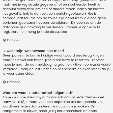
verkeerde gebruikersnaam of wachtwoord op (controleer de e-
mail met je registratie gegevens) of een beheerder heeft je
account verwijderd om één of andere reden. Indien dit laatste
het geval is, heb je dan ooit een bericht geplaatst? Het is
normaal dat forums om de zoveel tijd gebruikers, die nog geen
berichten geplaatst hebben, verwijderen. Dit doen ze om de
database qua omvang te verkleinen. Probeer je opnieuw te
registreren en meng je in de discussies.
Omhoog
Ik weet mijn wachtwoord niet meer!
Geen paniek! Je kan je huidige wachtwoord niet terug krijgen,
maar er is wel een mogelijkheid om deze te resetten. Hiervoor
moet je naar de aanmeldpagina gaan en klikken op
wachtwoord
vergeten?
. Volg de instructies op het scherm en even later kan je
je weer aanmelden.
Omhoog
Waarom word ik automatisch afgemeld?
Als je de optie
meld mij automatisch aan bij ieder bezoek
niet
aanvinkt, blijf je maar voor een bepaalde tijd aangemeld. Zo
wordt vermeden dat anderen je account misbruiken. Om
aangemeld te blijven, moet je bij het aanmelden de optie