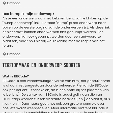
Omhoog
Hoe bump ik mijn onderwerp?
Als je een onderwerp aan het bekijken bent, kan je klikken op de
"bump onderwerp" link. Hierdoor "bump" je het onderwerp naar
boven op de eerste pagina van de onderwerpenlijst. Als deze link
er niet staat, kunnen onderwerpen niet gebumpt worden. Een
onderwerp kan ook gebumpt worden door een antwoord te
plaatsen, maar hou hierbij wel rekening met de regels van het
forum.
Omhoog
Tekstopmaak en onderwerp soorten
Wat is BBCode?
BBCode is een vereenvoudigde versie van html, het gebruik ervan
is al dan niet toegestaan door de beheerder (je kan de BBCode
ook per bericht uitschakelen, dit is een optie bij het plaatsen van
je bericht). De syntax van BBCode is quasi gelijk aan die van
HTML, tags worden tussen vierkante haakjes [ en ] geplaatst, dus
niet < en >. Daarnaast geeft het ook een grotere controle over
hoe iets wordt weergegeven. Meer informatie omtrent BBCode is
te vinden in de handleiding die je kan openen als je een bericht