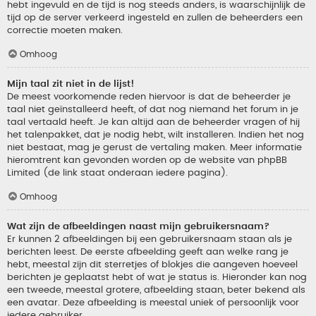
hebt ingevuld en de tijd is nog steeds anders, is waarschijnlijk de
tijd op de server verkeerd ingesteld en zullen de beheerders een
correctie moeten maken.
Omhoog
Mijn taal zit niet in de lijst!
De meest voorkomende reden hiervoor is dat de beheerder je
taal niet geïnstalleerd heeft, of dat nog niemand het forum in je
taal vertaald heeft. Je kan altijd aan de beheerder vragen of hij
het talenpakket, dat je nodig hebt, wilt installeren. Indien het nog
niet bestaat, mag je gerust de vertaling maken. Meer informatie
hieromtrent kan gevonden worden op de website van phpBB
Limited (de link staat onderaan iedere pagina).
Omhoog
Wat zijn de afbeeldingen naast mijn gebruikersnaam?
Er kunnen 2 afbeeldingen bij een gebruikersnaam staan als je
berichten leest. De eerste afbeelding geeft aan welke rang je
hebt, meestal zijn dit sterretjes of blokjes die aangeven hoeveel
berichten je geplaatst hebt of wat je status is. Hieronder kan nog
een tweede, meestal grotere, afbeelding staan, beter bekend als
een avatar. Deze afbeelding is meestal uniek of persoonlijk voor
iedere gebruiker.