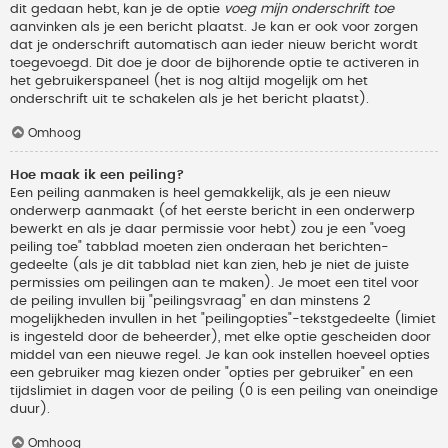
dit gedaan hebt, kan je de optie
voeg mijn onderschrift toe
aanvinken als je een bericht plaatst. Je kan er ook voor zorgen
dat je onderschrift automatisch aan ieder nieuw bericht wordt
toegevoegd. Dit doe je door de bijhorende optie te activeren in
het gebruikerspaneel (het is nog altijd mogelijk om het
onderschrift uit te schakelen als je het bericht plaatst).
Omhoog
Hoe maak ik een peiling?
Een peiling aanmaken is heel gemakkelijk, als je een nieuw
onderwerp aanmaakt (of het eerste bericht in een onderwerp
bewerkt en als je daar permissie voor hebt) zou je een "voeg
peiling toe" tabblad moeten zien onderaan het berichten-
gedeelte (als je dit tabblad niet kan zien, heb je niet de juiste
permissies om peilingen aan te maken). Je moet een titel voor
de peiling invullen bij "peilingsvraag" en dan minstens 2
mogelijkheden invullen in het "peilingopties"-tekstgedeelte (limiet
is ingesteld door de beheerder), met elke optie gescheiden door
middel van een nieuwe regel. Je kan ook instellen hoeveel opties
een gebruiker mag kiezen onder "opties per gebruiker" en een
tijdslimiet in dagen voor de peiling (0 is een peiling van oneindige
duur).
Omhoog