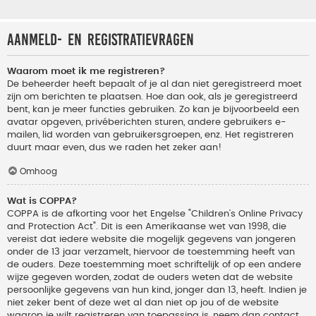
Aanmeld- en registratievragen
Waarom moet ik me registreren?
De beheerder heeft bepaalt of je al dan niet geregistreerd moet
zijn om berichten te plaatsen. Hoe dan ook, als je geregistreerd
bent, kan je meer functies gebruiken. Zo kan je bijvoorbeeld een
avatar opgeven, privéberichten sturen, andere gebruikers e-
mailen, lid worden van gebruikersgroepen, enz. Het registreren
duurt maar even, dus we raden het zeker aan!
Omhoog
Wat is COPPA?
COPPA is de afkorting voor het Engelse "Children’s Online Privacy
and Protection Act". Dit is een Amerikaanse wet van 1998, die
vereist dat iedere website die mogelijk gegevens van jongeren
onder de 13 jaar verzamelt, hiervoor de toestemming heeft van
de ouders. Deze toestemming moet schriftelijk of op een andere
wijze gegeven worden, zodat de ouders weten dat de website
persoonlijke gegevens van hun kind, jonger dan 13, heeft. Indien je
niet zeker bent of deze wet al dan niet op jou of de website
waarop je wilt registreren van toepassing is, neem dan contact