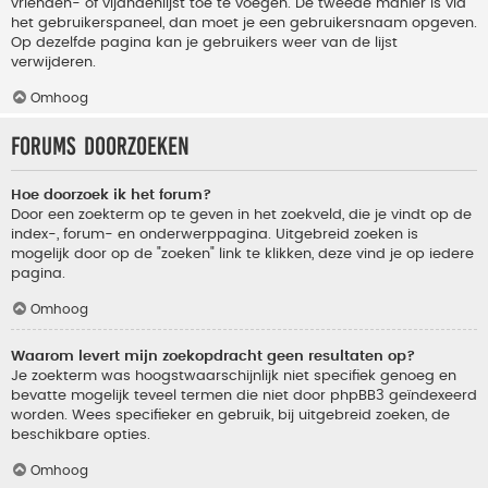
vrienden- of vijandenlijst toe te voegen. De tweede manier is via
het gebruikerspaneel, dan moet je een gebruikersnaam opgeven.
Op dezelfde pagina kan je gebruikers weer van de lijst
verwijderen.
Omhoog
Forums doorzoeken
Hoe doorzoek ik het forum?
Door een zoekterm op te geven in het zoekveld, die je vindt op de
index-, forum- en onderwerppagina. Uitgebreid zoeken is
mogelijk door op de "zoeken" link te klikken, deze vind je op iedere
pagina.
Omhoog
Waarom levert mijn zoekopdracht geen resultaten op?
Je zoekterm was hoogstwaarschijnlijk niet specifiek genoeg en
bevatte mogelijk teveel termen die niet door phpBB3 geïndexeerd
worden. Wees specifieker en gebruik, bij uitgebreid zoeken, de
beschikbare opties.
Omhoog