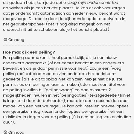
dit gedaan hebt, kan je de optie
voeg mijn onderschrift toe
aanvinken als je een bericht plaatst. Je kan er ook voor zorgen
dat je onderschrift automatisch aan ieder nieuw bericht wordt
toegevoegd. Dit doe je door de bijhorende optie te activeren in
het gebruikerspaneel (het is nog altijd mogelijk om het
onderschrift uit te schakelen als je het bericht plaatst).
Omhoog
Hoe maak ik een peiling?
Een peiling aanmaken is heel gemakkelijk, als je een nieuw
onderwerp aanmaakt (of het eerste bericht in een onderwerp
bewerkt en als je daar permissie voor hebt) zou je een "voeg
peiling toe" tabblad moeten zien onderaan het berichten-
gedeelte (als je dit tabblad niet kan zien, heb je niet de juiste
permissies om peilingen aan te maken). Je moet een titel voor
de peiling invullen bij "peilingsvraag" en dan minstens 2
mogelijkheden invullen in het "peilingopties"-tekstgedeelte (limiet
is ingesteld door de beheerder), met elke optie gescheiden door
middel van een nieuwe regel. Je kan ook instellen hoeveel opties
een gebruiker mag kiezen onder "opties per gebruiker" en een
tijdslimiet in dagen voor de peiling (0 is een peiling van oneindige
duur).
Omhoog