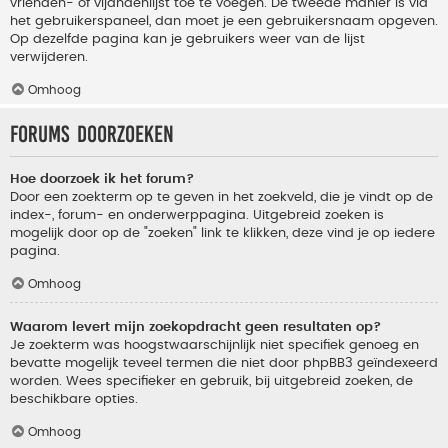
vrienden- of vijandenlijst toe te voegen. De tweede manier is via
het gebruikerspaneel, dan moet je een gebruikersnaam opgeven.
Op dezelfde pagina kan je gebruikers weer van de lijst
verwijderen.
Omhoog
Forums doorzoeken
Hoe doorzoek ik het forum?
Door een zoekterm op te geven in het zoekveld, die je vindt op de
index-, forum- en onderwerppagina. Uitgebreid zoeken is
mogelijk door op de "zoeken" link te klikken, deze vind je op iedere
pagina.
Omhoog
Waarom levert mijn zoekopdracht geen resultaten op?
Je zoekterm was hoogstwaarschijnlijk niet specifiek genoeg en
bevatte mogelijk teveel termen die niet door phpBB3 geïndexeerd
worden. Wees specifieker en gebruik, bij uitgebreid zoeken, de
beschikbare opties.
Omhoog