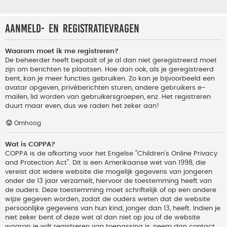
Aanmeld- en registratievragen
Waarom moet ik me registreren?
De beheerder heeft bepaalt of je al dan niet geregistreerd moet
zijn om berichten te plaatsen. Hoe dan ook, als je geregistreerd
bent, kan je meer functies gebruiken. Zo kan je bijvoorbeeld een
avatar opgeven, privéberichten sturen, andere gebruikers e-
mailen, lid worden van gebruikersgroepen, enz. Het registreren
duurt maar even, dus we raden het zeker aan!
Omhoog
Wat is COPPA?
COPPA is de afkorting voor het Engelse "Children’s Online Privacy
and Protection Act". Dit is een Amerikaanse wet van 1998, die
vereist dat iedere website die mogelijk gegevens van jongeren
onder de 13 jaar verzamelt, hiervoor de toestemming heeft van
de ouders. Deze toestemming moet schriftelijk of op een andere
wijze gegeven worden, zodat de ouders weten dat de website
persoonlijke gegevens van hun kind, jonger dan 13, heeft. Indien je
niet zeker bent of deze wet al dan niet op jou of de website
waarop je wilt registreren van toepassing is, neem dan contact