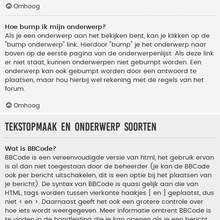
Omhoog
Hoe bump ik mijn onderwerp?
Als je een onderwerp aan het bekijken bent, kan je klikken op de
"bump onderwerp" link. Hierdoor "bump" je het onderwerp naar
boven op de eerste pagina van de onderwerpenlijst. Als deze link
er niet staat, kunnen onderwerpen niet gebumpt worden. Een
onderwerp kan ook gebumpt worden door een antwoord te
plaatsen, maar hou hierbij wel rekening met de regels van het
forum.
Omhoog
Tekstopmaak en onderwerp soorten
Wat is BBCode?
BBCode is een vereenvoudigde versie van html, het gebruik ervan
is al dan niet toegestaan door de beheerder (je kan de BBCode
ook per bericht uitschakelen, dit is een optie bij het plaatsen van
je bericht). De syntax van BBCode is quasi gelijk aan die van
HTML, tags worden tussen vierkante haakjes [ en ] geplaatst, dus
niet < en >. Daarnaast geeft het ook een grotere controle over
hoe iets wordt weergegeven. Meer informatie omtrent BBCode is
te vinden in de handleiding die je kan openen als je een bericht