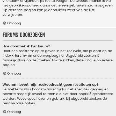
vrienden- of vijandenlijst toe te voegen. De tweede manier is via
het gebruikerspaneel, dan moet je een gebruikersnaam opgeven.
Op dezelfde pagina kan je gebruikers weer van de lijst
verwijderen.
Omhoog
Forums doorzoeken
Hoe doorzoek ik het forum?
Door een zoekterm op te geven in het zoekveld, die je vindt op de
index-, forum- en onderwerppagina. Uitgebreid zoeken is
mogelijk door op de "zoeken" link te klikken, deze vind je op iedere
pagina.
Omhoog
Waarom levert mijn zoekopdracht geen resultaten op?
Je zoekterm was hoogstwaarschijnlijk niet specifiek genoeg en
bevatte mogelijk teveel termen die niet door phpBB3 geïndexeerd
worden. Wees specifieker en gebruik, bij uitgebreid zoeken, de
beschikbare opties.
Omhoog