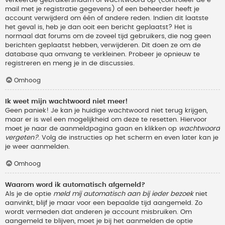
verkeerde gebruikersnaam of wachtwoord op (controleer de e-
mail met je registratie gegevens) of een beheerder heeft je
account verwijderd om één of andere reden. Indien dit laatste
het geval is, heb je dan ooit een bericht geplaatst? Het is
normaal dat forums om de zoveel tijd gebruikers, die nog geen
berichten geplaatst hebben, verwijderen. Dit doen ze om de
database qua omvang te verkleinen. Probeer je opnieuw te
registreren en meng je in de discussies.
Omhoog
Ik weet mijn wachtwoord niet meer!
Geen paniek! Je kan je huidige wachtwoord niet terug krijgen,
maar er is wel een mogelijkheid om deze te resetten. Hiervoor
moet je naar de aanmeldpagina gaan en klikken op
wachtwoord
vergeten?
. Volg de instructies op het scherm en even later kan je
je weer aanmelden.
Omhoog
Waarom word ik automatisch afgemeld?
Als je de optie
meld mij automatisch aan bij ieder bezoek
niet
aanvinkt, blijf je maar voor een bepaalde tijd aangemeld. Zo
wordt vermeden dat anderen je account misbruiken. Om
aangemeld te blijven, moet je bij het aanmelden de optie