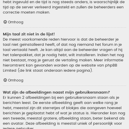
hebt ingevuld en de tijd is nog steeds anders, is waarschijnlijk de
tijd op de server verkeerd ingesteld en zullen de beheerders een
correctie moeten maken.
Omhoog
Mijn taal zit niet in de lijst!
De meest voorkomende reden hiervoor is dat de beheerder je
taal niet geïnstalleerd heeft, of dat nog niemand het forum in je
taal vertaald heeft. Je kan altijd aan de beheerder vragen of hij
het talenpakket, dat je nodig hebt, wilt installeren. Indien het nog
niet bestaat, mag je gerust de vertaling maken. Meer informatie
hieromtrent kan gevonden worden op de website van phpBB
Limited (de link staat onderaan iedere pagina).
Omhoog
Wat zijn de afbeeldingen naast mijn gebruikersnaam?
Er kunnen 2 afbeeldingen bij een gebruikersnaam staan als je
berichten leest. De eerste afbeelding geeft aan welke rang je
hebt, meestal zijn dit sterretjes of blokjes die aangeven hoeveel
berichten je geplaatst hebt of wat je status is. Hieronder kan nog
een tweede, meestal grotere, afbeelding staan, beter bekend als
een avatar. Deze afbeelding is meestal uniek of persoonlijk voor
iedere gebruiker.