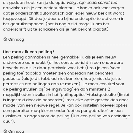
dit gedaan hebt, kan je de optie
voeg mijn onderschrift toe
aanvinken als je een bericht plaatst. Je kan er ook voor zorgen
dat je onderschrift automatisch aan ieder nieuw bericht wordt
toegevoegd. Dit doe je door de bijhorende optie te activeren in
het gebruikerspaneel (het is nog altijd mogelijk om het
onderschrift uit te schakelen als je het bericht plaatst).
Omhoog
Hoe maak ik een peiling?
Een peiling aanmaken is heel gemakkelijk, als je een nieuw
onderwerp aanmaakt (of het eerste bericht in een onderwerp
bewerkt en als je daar permissie voor hebt) zou je een "voeg
peiling toe" tabblad moeten zien onderaan het berichten-
gedeelte (als je dit tabblad niet kan zien, heb je niet de juiste
permissies om peilingen aan te maken). Je moet een titel voor
de peiling invullen bij "peilingsvraag" en dan minstens 2
mogelijkheden invullen in het "peilingopties"-tekstgedeelte (limiet
is ingesteld door de beheerder), met elke optie gescheiden door
middel van een nieuwe regel. Je kan ook instellen hoeveel opties
een gebruiker mag kiezen onder "opties per gebruiker" en een
tijdslimiet in dagen voor de peiling (0 is een peiling van oneindige
duur).
Omhoog