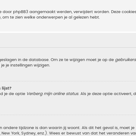
 die door phpBB3 aangemaakt werden, verwijdert worden. Deze cooki
e, om te zien welke onderwerpen je al gelezen hebt.
pgeslagen in de database. Om ze te wijzigen moet je op de
gebruiker
e je instellingen wijzigen.
lijst?
nd je de optie
Verberg mijn online status
. Als je deze optie activeert,
 andere tijdzone is dan waarin jij woont. Als dit het geval is, moet j
w York, Sydney, enz.). Wees er bewust van dat het veranderen van d