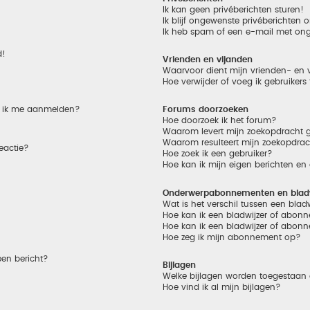
Ik kan geen privéberichten sturen!
Ik blijf ongewenste privéberichten
Ik heb spam of een e-mail met on
d!
Vrienden en vijanden
Waarvoor dient mijn vrienden- en v
Hoe verwijder of voeg ik gebruikers
et ik me aanmelden?
Forums doorzoeken
Hoe doorzoek ik het forum?
Waarom levert mijn zoekopdracht g
Waarom resulteert mijn zoekopdrac
eactie?
Hoe zoek ik een gebruiker?
Hoe kan ik mijn eigen berichten e
Onderwerpabonnementen en bladw
Wat is het verschil tussen een bla
Hoe kan ik een bladwijzer of abonn
Hoe kan ik een bladwijzer of abonn
Hoe zeg ik mijn abonnement op?
een bericht?
Bijlagen
Welke bijlagen worden toegestaan 
Hoe vind ik al mijn bijlagen?