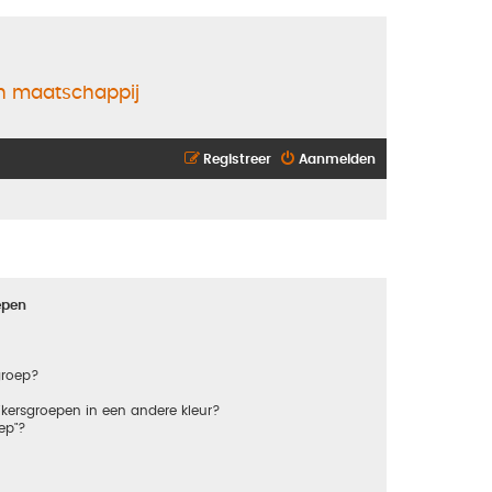
en maatschappij
Registreer
Aanmelden
epen
groep?
kersgroepen in een andere kleur?
ep"?
?