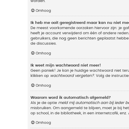
worden.
Omhoog
Ik heb me ooit geregistreerd maar kan nu niet m
De meest voorkomende oorzaken hiervoor zijn: je ga
heeft je account verwijderd om één of andere reden. 
gebruikers, die nog geen berichten geplaatst hebbe
de discussies.
Omhoog
Ik weet mijn wachtwoord niet meer!
Geen paniek! Je kan je huidige wachtwoord niet ter
klikken op
wachtwoord vergeten?
. Volg de instruct
Omhoog
Waarom word ik automatisch afgemeld?
Als je de optie
meld mij automatisch aan bij ieder b
misbruiken. Om aangemeld te blijven, moet je bij h
op school, in de bibliotheek, in een internetcafé, en
Omhoog