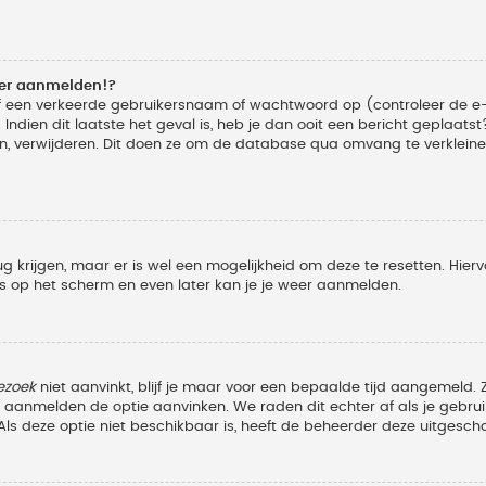
eer aanmelden!?
f een verkeerde gebruikersnaam of wachtwoord op (controleer de e-
Indien dit laatste het geval is, heb je dan ooit een bericht geplaats
n, verwijderen. Dit doen ze om de database qua omvang te verkleinen
ug krijgen, maar er is wel een mogelijkheid om deze te resetten. Hi
ies op het scherm en even later kan je je weer aanmelden.
ezoek
niet aanvinkt, blijf je maar voor een bepaalde tijd aangemeld
et aanmelden de optie aanvinken. We raden dit echter af als je geb
z. Als deze optie niet beschikbaar is, heeft de beheerder deze uitgesch