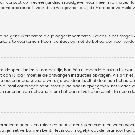
 dan contact op met een juridisch raadgever voor meer informatie. 
t aanspreekpunt is voor deze wetgeving, tenzij dit hieronder vermeld 
of de gebruikersnaam die je opgeeft verboden. Tevens is het mogelijk
ruikers te voorkomen. Neem contact op met de beheerder voor verder
 kloppen. Indien ze correct zijn, kan één of meerdere zaken hiervan 
t dan 13 jaar, moet je de ontvangen instructies opvolgen. Als dit nie
account geactiveerd wordt, ofwel door jezelf of door een beheerder
een e-mail ontvangen hebt, moet je de daarin opgegeven instructies v
 redenen van activatie is om het aantal valse accounts te doen dale
 probleem hebt. Controleer eerst of je gebruikersnaam en wachtwoord 
t je niet verbannen bent. Het is ook mogelijk dat de forumconfigura