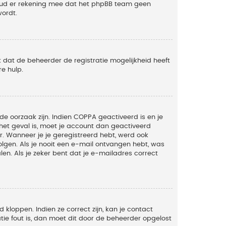
Houd er rekening mee dat het phpBB team geen
wordt.
 dat de beheerder de registratie mogelijkheid heeft
e hulp.
de oorzaak zijn. Indien COPPA geactiveerd is en je
t het geval is, moet je account dan geactiveerd
. Wanneer je je geregistreerd hebt, werd ook
olgen. Als je nooit een e-mail ontvangen hebt, was
n. Als je zeker bent dat je e-mailadres correct
kloppen. Indien ze correct zijn, kan je contact
tie fout is, dan moet dit door de beheerder opgelost