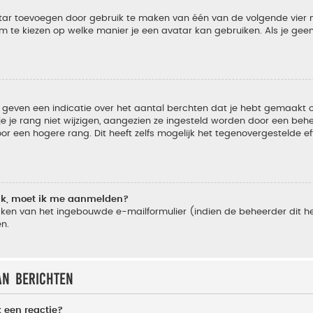
vatar toevoegen door gebruik te maken van één van de volgende vier m
m te kiezen op welke manier je een avatar kan gebruiken. Als je ge
geven een indicatie over het aantal berchten dat je hebt gemaakt of 
je rang niet wijzigen, aangezien ze ingesteld worden door een behee
 een hogere rang. Dit heeft zelfs mogelijk het tegenovergestelde e
lik, moet ik me aanmelden?
ken van het ingebouwde e-mailformulier (indien de beheerder dit he
n.
an berichten
 een reactie?