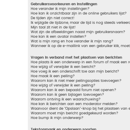
Gebruikersvoorkeuren en instellingen
Hoe verander ik mijn instellingen?
Hoe kan ik onzichtbaar zijn in de online gebruikers lijst?
De tijden zijn niet correct!
Ik wijzigde de tijdzone, maar de tijd is nog steeds verkeer
Mijn taal zit niet in de lijst!
Wat zijn de afbeeldingen naast mijn gebruikersnaam?
Hoe kan ik een avatar instellen?
Wat is mijn rang en hoe verander ik mijn rang?
Wanneer ik op de e-maillink van een gebruiker klik, mo
Vragen in verband met het plaatsen van berichten
Hoe plaats ik een onderwerp in een forum of maak een r
Hoe wijzig of verwijder ik een bericht?
Hoe voeg ik een onderschrift toe aan mijn bericht?
Hoe maak ik een peiling?
Waarom kan ik niet meer peilingsopties toevoegen?
Hoe wijzig of verwijder ik een peiling?
Waarom kan ik een bepaald forum niet openen?
Waarom kan ik geen bijlagen toevoegen?
Waarom ontving ik een waarschuwing?
Hoe kan ik berichten aan een moderator melden?
Waarvoor dient de "Opslaan"-knop bij het plaatsen van 
Waarom moet mijn bericht goedgekeurd worden?
Hoe bump ik mijn onderwerp?
Tekstopmaak en onderwerp soorten