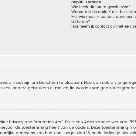
phpBB 3 vragen
Wie heeft dit forum geschreven?
Waarom is de optie X niet beschik
Met wie moet ik contact opnemen om
dit forum?
Hoe neem ik contact op met een b
treerd moet zijn om berichten te plaatsen. Hoe dan ook, als je geregi
sturen, andere gebruikers e-mailen, lid worden van gebruikersgroepe
line Privacy and Protection Act". Dit is een Amerikaanse wet van 1998
hiervoor de toestemming heeft van de ouders. Deze toestemming moet
lijke gegevens van hun kind, jonger dan 13, heeft. Indien je niet zek