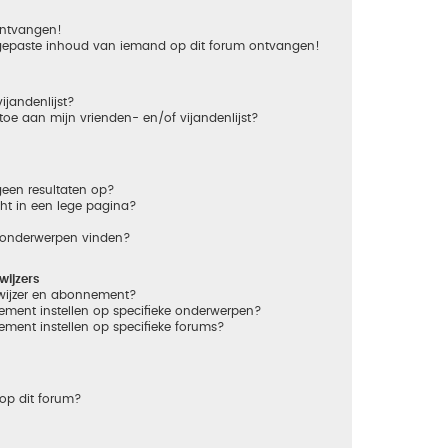
 ontvangen!
gepaste inhoud van iemand op dit forum ontvangen!
ijandenlijst?
 toe aan mijn vrienden- en/of vijandenlijst?
een resultaten op?
ht in een lege pagina?
n onderwerpen vinden?
ijzers
dwijzer en abonnement?
ement instellen op specifieke onderwerpen?
ement instellen op specifieke forums?
op dit forum?