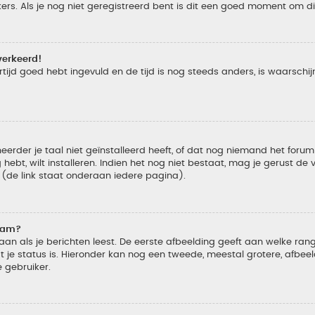
s. Als je nog niet geregistreerd bent is dit een goed moment om di
verkeerd!
tijd goed hebt ingevuld en de tijd is nog steeds anders, is waarschijn
der je taal niet geïnstalleerd heeft, of dat nog niemand het forum in
 hebt, wilt installeren. Indien het nog niet bestaat, mag je gerust d
de link staat onderaan iedere pagina).
naam?
 als je berichten leest. De eerste afbeelding geeft aan welke rang je
 je status is. Hieronder kan nog een tweede, meestal grotere, afbee
e gebruiker.