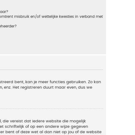
baar?
trent misbruik en/of wettelijke kwesties in verband met
eheerder?
streerd bent, kan je meer functies gebruiken. Zo kan
n, enz. Het registreren duurt maar even, dus we
, die vereist dat iedere website die mogelijk
 schriftelijk of op een andere wijze gegeven
er bent of deze wet al dan niet op jou of de website