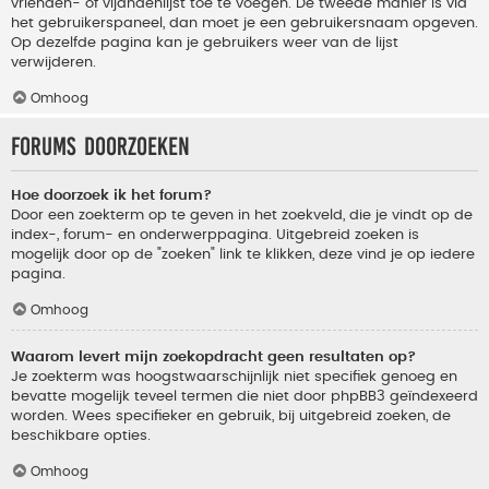
vrienden- of vijandenlijst toe te voegen. De tweede manier is via
het gebruikerspaneel, dan moet je een gebruikersnaam opgeven.
Op dezelfde pagina kan je gebruikers weer van de lijst
verwijderen.
Omhoog
Forums doorzoeken
Hoe doorzoek ik het forum?
Door een zoekterm op te geven in het zoekveld, die je vindt op de
index-, forum- en onderwerppagina. Uitgebreid zoeken is
mogelijk door op de "zoeken" link te klikken, deze vind je op iedere
pagina.
Omhoog
Waarom levert mijn zoekopdracht geen resultaten op?
Je zoekterm was hoogstwaarschijnlijk niet specifiek genoeg en
bevatte mogelijk teveel termen die niet door phpBB3 geïndexeerd
worden. Wees specifieker en gebruik, bij uitgebreid zoeken, de
beschikbare opties.
Omhoog