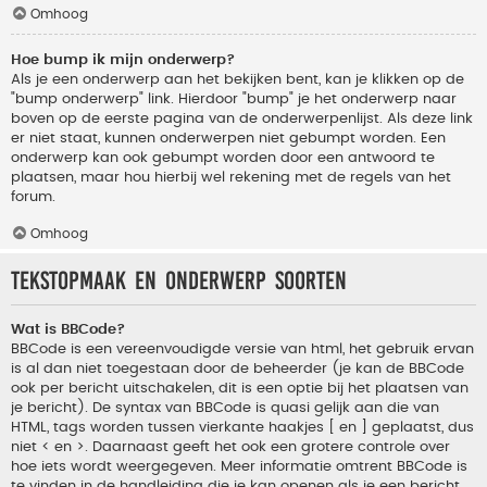
Omhoog
Hoe bump ik mijn onderwerp?
Als je een onderwerp aan het bekijken bent, kan je klikken op de
"bump onderwerp" link. Hierdoor "bump" je het onderwerp naar
boven op de eerste pagina van de onderwerpenlijst. Als deze link
er niet staat, kunnen onderwerpen niet gebumpt worden. Een
onderwerp kan ook gebumpt worden door een antwoord te
plaatsen, maar hou hierbij wel rekening met de regels van het
forum.
Omhoog
Tekstopmaak en onderwerp soorten
Wat is BBCode?
BBCode is een vereenvoudigde versie van html, het gebruik ervan
is al dan niet toegestaan door de beheerder (je kan de BBCode
ook per bericht uitschakelen, dit is een optie bij het plaatsen van
je bericht). De syntax van BBCode is quasi gelijk aan die van
HTML, tags worden tussen vierkante haakjes [ en ] geplaatst, dus
niet < en >. Daarnaast geeft het ook een grotere controle over
hoe iets wordt weergegeven. Meer informatie omtrent BBCode is
te vinden in de handleiding die je kan openen als je een bericht