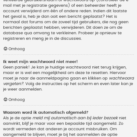
verkeerde gebruikersnaam of wachtwoord op (controleer de e-
mail met je registratie gegevens) of een beheerder heeft je
account verwijderd om één of andere reden. Indien dit laatste
het geval is, heb je dan ooit een bericht geplaatst? Het is
normaal dat forums om de zoveel tijd gebruikers, die nog geen
berichten geplaatst hebben, verwijderen. Dit doen ze om de
database qua omvang te verkleinen. Probeer je opnieuw te
registreren en meng je in de discussies.
Omhoog
Ik weet mijn wachtwoord niet meer!
Geen paniek! Je kan je huidige wachtwoord niet terug krijgen,
maar er is wel een mogelijkheid om deze te resetten. Hiervoor
moet je naar de aanmeldpagina gaan en klikken op
wachtwoord
vergeten?
. Volg de instructies op het scherm en even later kan je
je weer aanmelden.
Omhoog
Waarom word ik automatisch afgemeld?
Als je de optie
meld mij automatisch aan bij ieder bezoek
niet
aanvinkt, blijf je maar voor een bepaalde tijd aangemeld. Zo
wordt vermeden dat anderen je account misbruiken. Om
aangemeld te blijven, moet je bij het aanmelden de optie