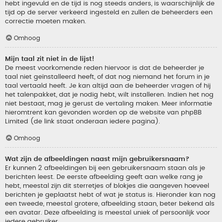
hebt ingevuld en de tijd is nog steeds anders, is waarschijnlijk de
tijd op de server verkeerd ingesteld en zullen de beheerders een
correctie moeten maken.
Omhoog
Mijn taal zit niet in de lijst!
De meest voorkomende reden hiervoor is dat de beheerder je
taal niet geïnstalleerd heeft, of dat nog niemand het forum in je
taal vertaald heeft. Je kan altijd aan de beheerder vragen of hij
het talenpakket, dat je nodig hebt, wilt installeren. Indien het nog
niet bestaat, mag je gerust de vertaling maken. Meer informatie
hieromtrent kan gevonden worden op de website van phpBB
Limited (de link staat onderaan iedere pagina).
Omhoog
Wat zijn de afbeeldingen naast mijn gebruikersnaam?
Er kunnen 2 afbeeldingen bij een gebruikersnaam staan als je
berichten leest. De eerste afbeelding geeft aan welke rang je
hebt, meestal zijn dit sterretjes of blokjes die aangeven hoeveel
berichten je geplaatst hebt of wat je status is. Hieronder kan nog
een tweede, meestal grotere, afbeelding staan, beter bekend als
een avatar. Deze afbeelding is meestal uniek of persoonlijk voor
iedere gebruiker.