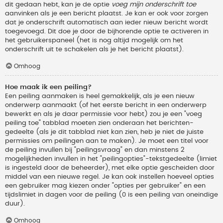
dit gedaan hebt, kan je de optie
voeg mijn onderschrift toe
aanvinken als je een bericht plaatst. Je kan er ook voor zorgen
dat je onderschrift automatisch aan ieder nieuw bericht wordt
toegevoegd. Dit doe je door de bijhorende optie te activeren in
het gebruikerspaneel (het is nog altijd mogelijk om het
onderschrift uit te schakelen als je het bericht plaatst).
Omhoog
Hoe maak ik een peiling?
Een peiling aanmaken is heel gemakkelijk, als je een nieuw
onderwerp aanmaakt (of het eerste bericht in een onderwerp
bewerkt en als je daar permissie voor hebt) zou je een "voeg
peiling toe" tabblad moeten zien onderaan het berichten-
gedeelte (als je dit tabblad niet kan zien, heb je niet de juiste
permissies om peilingen aan te maken). Je moet een titel voor
de peiling invullen bij "peilingsvraag" en dan minstens 2
mogelijkheden invullen in het "peilingopties"-tekstgedeelte (limiet
is ingesteld door de beheerder), met elke optie gescheiden door
middel van een nieuwe regel. Je kan ook instellen hoeveel opties
een gebruiker mag kiezen onder "opties per gebruiker" en een
tijdslimiet in dagen voor de peiling (0 is een peiling van oneindige
duur).
Omhoog