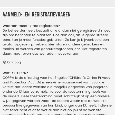
Aanmeld- en registratievragen
Waarom moet ik me registreren?
De beheerder heeft bepaalt of je al dan niet geregistreerd moet
zijn om berichten te plaatsen. Hoe dan ook, als je geregistreerd
bent, kan je meer functies gebruiken. Zo kan je bijvoorbeeld een
avatar opgeven, privéberichten sturen, andere gebruikers e-
mailen, lid worden van gebruikersgroepen, enz. Het registreren
duurt maar even, dus we raden het zeker aan!
Omhoog
Wat is COPPA?
COPPA is de afkorting voor het Engelse "Children’s Online Privacy
and Protection Act". Dit is een Amerikaanse wet van 1998, die
vereist dat iedere website die mogelijk gegevens van jongeren
onder de 13 jaar verzamelt, hiervoor de toestemming heeft van
de ouders. Deze toestemming moet schriftelijk of op een andere
wijze gegeven worden, zodat de ouders weten dat de website
persoonlijke gegevens van hun kind, jonger dan 13, heeft. Indien je
niet zeker bent of deze wet al dan niet op jou of de website
waarop je wilt registreren van toepassing is, neem dan contact