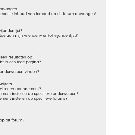
 ontvangen!
gepaste inhoud van iemand op dit forum ontvangen!
ijandenlijst?
 toe aan mijn vrienden- en/of vijandenlijst?
een resultaten op?
ht in een lege pagina?
n onderwerpen vinden?
ijzers
dwijzer en abonnement?
ement instellen op specifieke onderwerpen?
ement instellen op specifieke forums?
op dit forum?