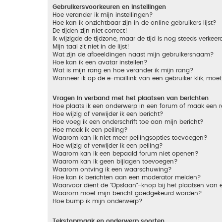
Gebruikersvoorkeuren en instellingen
Hoe verander ik mijn instellingen?
Hoe kan ik onzichtbaar zijn in de online gebruikers lijst?
De tijden zijn niet correct!
Ik wijzigde de tijdzone, maar de tijd is nog steeds verkeer
Mijn taal zit niet in de lijst!
Wat zijn de afbeeldingen naast mijn gebruikersnaam?
Hoe kan ik een avatar instellen?
Wat is mijn rang en hoe verander ik mijn rang?
Wanneer ik op de e-maillink van een gebruiker klik, mo
Vragen in verband met het plaatsen van berichten
Hoe plaats ik een onderwerp in een forum of maak een r
Hoe wijzig of verwijder ik een bericht?
Hoe voeg ik een onderschrift toe aan mijn bericht?
Hoe maak ik een peiling?
Waarom kan ik niet meer peilingsopties toevoegen?
Hoe wijzig of verwijder ik een peiling?
Waarom kan ik een bepaald forum niet openen?
Waarom kan ik geen bijlagen toevoegen?
Waarom ontving ik een waarschuwing?
Hoe kan ik berichten aan een moderator melden?
Waarvoor dient de "Opslaan"-knop bij het plaatsen van 
Waarom moet mijn bericht goedgekeurd worden?
Hoe bump ik mijn onderwerp?
Tekstopmaak en onderwerp soorten