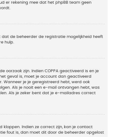
Houd er rekening mee dat het phpBB team geen
wordt.
 dat de beheerder de registratie mogelijkheid heeft
e hulp.
de oorzaak zijn. Indien COPPA geactiveerd is en je
t het geval is, moet je account dan geactiveerd
. Wanneer je je geregistreerd hebt, werd ook
olgen. Als je nooit een e-mail ontvangen hebt, was
n. Als je zeker bent dat je e-mailadres correct
kloppen. Indien ze correct zijn, kan je contact
tie fout is, dan moet dit door de beheerder opgelost