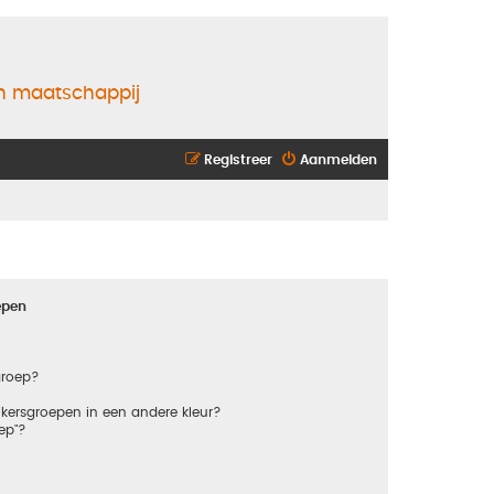
en maatschappij
Registreer
Aanmelden
epen
groep?
kersgroepen in een andere kleur?
ep"?
?