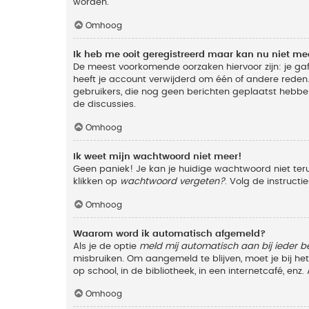
worden.
Omhoog
Ik heb me ooit geregistreerd maar kan nu niet m
De meest voorkomende oorzaken hiervoor zijn: je ga
heeft je account verwijderd om één of andere reden. 
gebruikers, die nog geen berichten geplaatst hebbe
de discussies.
Omhoog
Ik weet mijn wachtwoord niet meer!
Geen paniek! Je kan je huidige wachtwoord niet ter
klikken op
wachtwoord vergeten?
. Volg de instruct
Omhoog
Waarom word ik automatisch afgemeld?
Als je de optie
meld mij automatisch aan bij ieder b
misbruiken. Om aangemeld te blijven, moet je bij h
op school, in de bibliotheek, in een internetcafé, en
Omhoog