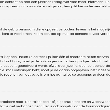
 dan contact op met een juridisch raadgever voor meer informatie. 
t aanspreekpunt is voor deze wetgeving, tenzij dit hieronder vermeld 
of de gebruikersnaam die je opgeeft verboden. Tevens is het mogelijk
ruikers te voorkomen. Neem contact op met de beheerder voor verder
 kloppen. Indien ze correct zijn, kan één of meerdere zaken hiervan 
t dan 13 jaar, moet je de ontvangen instructies opvolgen. Als dit nie
account geactiveerd wordt, ofwel door jezelf of door een beheerder
een e-mail ontvangen hebt, moet je de daarin opgegeven instructies v
 redenen van activatie is om het aantal valse accounts te doen dale
 probleem hebt. Controleer eerst of je gebruikersnaam en wachtwoord 
t je niet verbannen bent. Het is ook mogelijk dat de forumconfigura