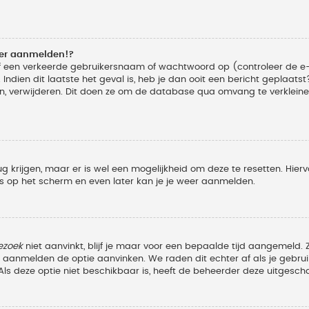
eer aanmelden!?
f een verkeerde gebruikersnaam of wachtwoord op (controleer de e-
Indien dit laatste het geval is, heb je dan ooit een bericht geplaats
n, verwijderen. Dit doen ze om de database qua omvang te verkleinen
ug krijgen, maar er is wel een mogelijkheid om deze te resetten. Hi
ies op het scherm en even later kan je je weer aanmelden.
ezoek
niet aanvinkt, blijf je maar voor een bepaalde tijd aangemeld
et aanmelden de optie aanvinken. We raden dit echter af als je geb
z. Als deze optie niet beschikbaar is, heeft de beheerder deze uitgesch