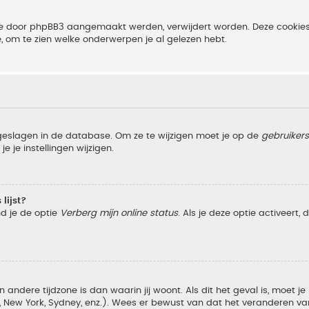
 die door phpBB3 aangemaakt werden, verwijdert worden. Deze cooki
e, om te zien welke onderwerpen je al gelezen hebt.
pgeslagen in de database. Om ze te wijzigen moet je op de
gebruiker
e je instellingen wijzigen.
lijst?
nd je de optie
Verberg mijn online status
. Als je deze optie activeert,
 andere tijdzone is dan waarin jij woont. Als dit het geval is, moet j
w York, Sydney, enz.). Wees er bewust van dat het veranderen van d