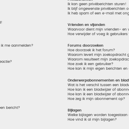
Ik kan geen privéberichten sturen!
Ik blijf ongewenste privéberichten
Ik heb spam of een e-mail met on
d!
Vrienden en vijanden
Waarvoor dient mijn vrienden- en v
Hoe verwijder of voeg ik gebruikers
et ik me aanmelden?
Forums doorzoeken
Hoe doorzoek ik het forum?
Waarom levert mijn zoekopdracht g
Waarom resulteert mijn zoekopdrac
eactie?
Hoe zoek ik een gebruiker?
Hoe kan ik mijn eigen berichten e
Onderwerpabonnementen en bladw
Wat is het verschil tussen een bla
Hoe kan ik een bladwijzer of abonn
Hoe kan ik een bladwijzer of abonn
Hoe zeg ik mijn abonnement op?
een bericht?
Bijlagen
Welke bijlagen worden toegestaan 
Hoe vind ik al mijn bijlagen?