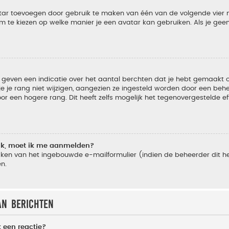
vatar toevoegen door gebruik te maken van één van de volgende vier m
m te kiezen op welke manier je een avatar kan gebruiken. Als je ge
geven een indicatie over het aantal berchten dat je hebt gemaakt of 
je rang niet wijzigen, aangezien ze ingesteld worden door een behee
 een hogere rang. Dit heeft zelfs mogelijk het tegenovergestelde e
lik, moet ik me aanmelden?
ken van het ingebouwde e-mailformulier (indien de beheerder dit he
n.
an berichten
 een reactie?