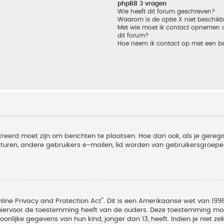
phpBB 3 vragen
Wie heeft dit forum geschreven?
Waarom is de optie X niet beschik
Met wie moet ik contact opnemen om
dit forum?
Hoe neem ik contact op met een b
treerd moet zijn om berichten te plaatsen. Hoe dan ook, als je geregi
sturen, andere gebruikers e-mailen, lid worden van gebruikersgroepe
line Privacy and Protection Act". Dit is een Amerikaanse wet van 1998
hiervoor de toestemming heeft van de ouders. Deze toestemming moet
lijke gegevens van hun kind, jonger dan 13, heeft. Indien je niet zek