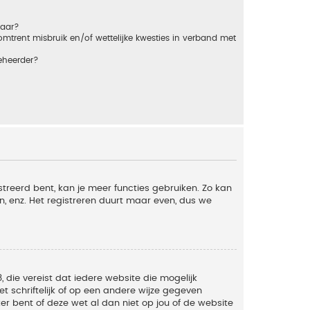
baar?
trent misbruik en/of wettelijke kwesties in verband met
eheerder?
streerd bent, kan je meer functies gebruiken. Zo kan
n, enz. Het registreren duurt maar even, dus we
, die vereist dat iedere website die mogelijk
 schriftelijk of op een andere wijze gegeven
er bent of deze wet al dan niet op jou of de website