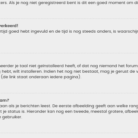
s. Als je nog niet geregistreerd bent is dit een goed moment om di
verkeerd!
tijd goed hebt ingevuld en de tijd is nog steeds anders, is waarschijn
der je taal niet geïnstalleerd heeft, of dat nog niemand het forum in
 hebt, wilt installeren. Indien het nog niet bestaat, mag je gerust d
de link staat onderaan iedere pagina).
naam?
 als je berichten leest. De eerste afbeelding geeft aan welke rang je
 je status is. Hieronder kan nog een tweede, meestal grotere, afbee
e gebruiker.