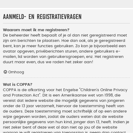
Aanmeld- en registratievragen
Waarom moet ik me registreren?
De beheerder heeft bepaalt of je al dan niet geregistreerd moet
zijn om berichten te plaatsen. Hoe dan ook, als je geregistreerd
bent, kan je meer functies gebruiken. Zo kan je bijvoorbeeld een
avatar opgeven, privéberichten sturen, andere gebruikers e-
mailen, lid worden van gebruikersgroepen, enz. Het registreren
duurt maar even, dus we raden het zeker aan!
Omhoog
Wat is COPPA?
COPPA is de afkorting voor het Engelse "Children’s Online Privacy
and Protection Act". Dit is een Amerikaanse wet van 1998, die
vereist dat iedere website die mogelijk gegevens van jongeren
onder de 13 jaar verzamelt, hiervoor de toestemming heeft van
de ouders. Deze toestemming moet schriftelijk of op een andere
wijze gegeven worden, zodat de ouders weten dat de website
persoonlijke gegevens van hun kind, jonger dan 13, heeft. Indien je
niet zeker bent of deze wet al dan niet op jou of de website
waarop je wilt registreren van toepassing is, neem dan contact