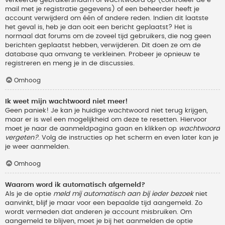
verkeerde gebruikersnaam of wachtwoord op (controleer de e-
mail met je registratie gegevens) of een beheerder heeft je
account verwijderd om één of andere reden. Indien dit laatste
het geval is, heb je dan ooit een bericht geplaatst? Het is
normaal dat forums om de zoveel tijd gebruikers, die nog geen
berichten geplaatst hebben, verwijderen. Dit doen ze om de
database qua omvang te verkleinen. Probeer je opnieuw te
registreren en meng je in de discussies.
Omhoog
Ik weet mijn wachtwoord niet meer!
Geen paniek! Je kan je huidige wachtwoord niet terug krijgen,
maar er is wel een mogelijkheid om deze te resetten. Hiervoor
moet je naar de aanmeldpagina gaan en klikken op
wachtwoord
vergeten?
. Volg de instructies op het scherm en even later kan je
je weer aanmelden.
Omhoog
Waarom word ik automatisch afgemeld?
Als je de optie
meld mij automatisch aan bij ieder bezoek
niet
aanvinkt, blijf je maar voor een bepaalde tijd aangemeld. Zo
wordt vermeden dat anderen je account misbruiken. Om
aangemeld te blijven, moet je bij het aanmelden de optie