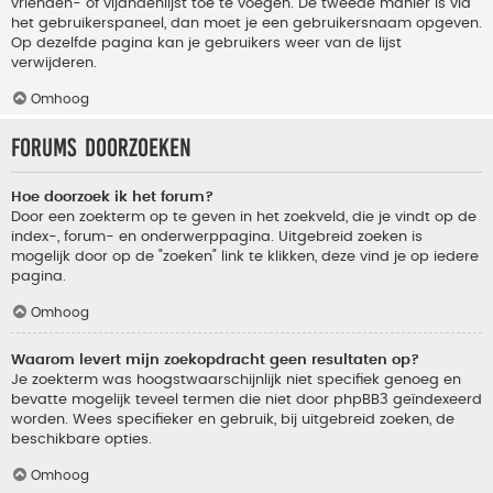
vrienden- of vijandenlijst toe te voegen. De tweede manier is via
het gebruikerspaneel, dan moet je een gebruikersnaam opgeven.
Op dezelfde pagina kan je gebruikers weer van de lijst
verwijderen.
Omhoog
Forums doorzoeken
Hoe doorzoek ik het forum?
Door een zoekterm op te geven in het zoekveld, die je vindt op de
index-, forum- en onderwerppagina. Uitgebreid zoeken is
mogelijk door op de "zoeken" link te klikken, deze vind je op iedere
pagina.
Omhoog
Waarom levert mijn zoekopdracht geen resultaten op?
Je zoekterm was hoogstwaarschijnlijk niet specifiek genoeg en
bevatte mogelijk teveel termen die niet door phpBB3 geïndexeerd
worden. Wees specifieker en gebruik, bij uitgebreid zoeken, de
beschikbare opties.
Omhoog