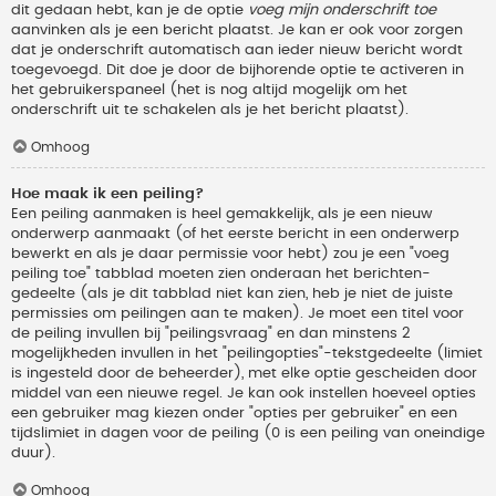
dit gedaan hebt, kan je de optie
voeg mijn onderschrift toe
aanvinken als je een bericht plaatst. Je kan er ook voor zorgen
dat je onderschrift automatisch aan ieder nieuw bericht wordt
toegevoegd. Dit doe je door de bijhorende optie te activeren in
het gebruikerspaneel (het is nog altijd mogelijk om het
onderschrift uit te schakelen als je het bericht plaatst).
Omhoog
Hoe maak ik een peiling?
Een peiling aanmaken is heel gemakkelijk, als je een nieuw
onderwerp aanmaakt (of het eerste bericht in een onderwerp
bewerkt en als je daar permissie voor hebt) zou je een "voeg
peiling toe" tabblad moeten zien onderaan het berichten-
gedeelte (als je dit tabblad niet kan zien, heb je niet de juiste
permissies om peilingen aan te maken). Je moet een titel voor
de peiling invullen bij "peilingsvraag" en dan minstens 2
mogelijkheden invullen in het "peilingopties"-tekstgedeelte (limiet
is ingesteld door de beheerder), met elke optie gescheiden door
middel van een nieuwe regel. Je kan ook instellen hoeveel opties
een gebruiker mag kiezen onder "opties per gebruiker" en een
tijdslimiet in dagen voor de peiling (0 is een peiling van oneindige
duur).
Omhoog