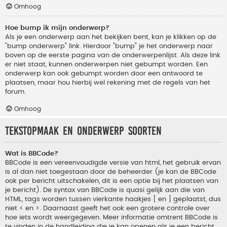
Omhoog
Hoe bump ik mijn onderwerp?
Als je een onderwerp aan het bekijken bent, kan je klikken op de
"bump onderwerp" link. Hierdoor "bump" je het onderwerp naar
boven op de eerste pagina van de onderwerpenlijst. Als deze link
er niet staat, kunnen onderwerpen niet gebumpt worden. Een
onderwerp kan ook gebumpt worden door een antwoord te
plaatsen, maar hou hierbij wel rekening met de regels van het
forum.
Omhoog
Tekstopmaak en onderwerp soorten
Wat is BBCode?
BBCode is een vereenvoudigde versie van html, het gebruik ervan
is al dan niet toegestaan door de beheerder (je kan de BBCode
ook per bericht uitschakelen, dit is een optie bij het plaatsen van
je bericht). De syntax van BBCode is quasi gelijk aan die van
HTML, tags worden tussen vierkante haakjes [ en ] geplaatst, dus
niet < en >. Daarnaast geeft het ook een grotere controle over
hoe iets wordt weergegeven. Meer informatie omtrent BBCode is
te vinden in de handleiding die je kan openen als je een bericht