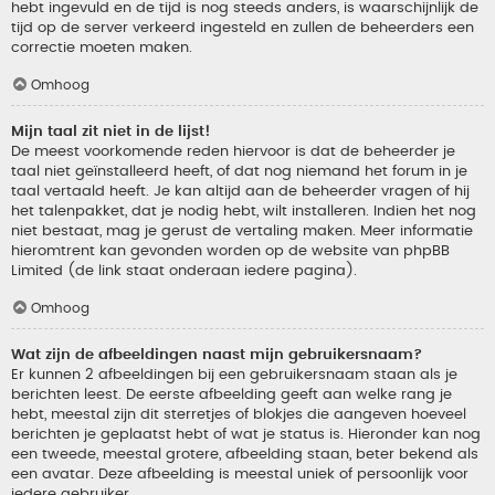
hebt ingevuld en de tijd is nog steeds anders, is waarschijnlijk de
tijd op de server verkeerd ingesteld en zullen de beheerders een
correctie moeten maken.
Omhoog
Mijn taal zit niet in de lijst!
De meest voorkomende reden hiervoor is dat de beheerder je
taal niet geïnstalleerd heeft, of dat nog niemand het forum in je
taal vertaald heeft. Je kan altijd aan de beheerder vragen of hij
het talenpakket, dat je nodig hebt, wilt installeren. Indien het nog
niet bestaat, mag je gerust de vertaling maken. Meer informatie
hieromtrent kan gevonden worden op de website van phpBB
Limited (de link staat onderaan iedere pagina).
Omhoog
Wat zijn de afbeeldingen naast mijn gebruikersnaam?
Er kunnen 2 afbeeldingen bij een gebruikersnaam staan als je
berichten leest. De eerste afbeelding geeft aan welke rang je
hebt, meestal zijn dit sterretjes of blokjes die aangeven hoeveel
berichten je geplaatst hebt of wat je status is. Hieronder kan nog
een tweede, meestal grotere, afbeelding staan, beter bekend als
een avatar. Deze afbeelding is meestal uniek of persoonlijk voor
iedere gebruiker.