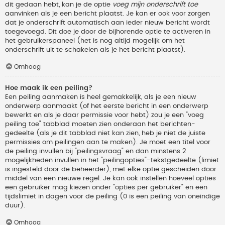
dit gedaan hebt, kan je de optie
voeg mijn onderschrift toe
aanvinken als je een bericht plaatst. Je kan er ook voor zorgen
dat je onderschrift automatisch aan ieder nieuw bericht wordt
toegevoegd. Dit doe je door de bijhorende optie te activeren in
het gebruikerspaneel (het is nog altijd mogelijk om het
onderschrift uit te schakelen als je het bericht plaatst).
Omhoog
Hoe maak ik een peiling?
Een peiling aanmaken is heel gemakkelijk, als je een nieuw
onderwerp aanmaakt (of het eerste bericht in een onderwerp
bewerkt en als je daar permissie voor hebt) zou je een "voeg
peiling toe" tabblad moeten zien onderaan het berichten-
gedeelte (als je dit tabblad niet kan zien, heb je niet de juiste
permissies om peilingen aan te maken). Je moet een titel voor
de peiling invullen bij "peilingsvraag" en dan minstens 2
mogelijkheden invullen in het "peilingopties"-tekstgedeelte (limiet
is ingesteld door de beheerder), met elke optie gescheiden door
middel van een nieuwe regel. Je kan ook instellen hoeveel opties
een gebruiker mag kiezen onder "opties per gebruiker" en een
tijdslimiet in dagen voor de peiling (0 is een peiling van oneindige
duur).
Omhoog