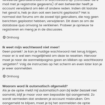
verkeerde gebruikersnaam of wachtwoord op (controleer de e-
mail met je registratie gegevens) of een beheerder heeft je
account verwijderd om één of andere reden. Indien dit laatste
het geval is, heb je dan ooit een bericht geplaatst? Het is
normaal dat forums om de zoveel tijd gebruikers, die nog geen
berichten geplaatst hebben, verwijderen. Dit doen ze om de
database qua omvang te verkleinen. Probeer je opnieuw te
registreren en meng je in de discussies.
Omhoog
Ik weet mijn wachtwoord niet meer!
Geen paniek! Je kan je huidige wachtwoord niet terug krijgen,
maar er is wel een mogelijkheid om deze te resetten. Hiervoor
moet je naar de aanmeldpagina gaan en klikken op
wachtwoord
vergeten?
. Volg de instructies op het scherm en even later kan je
je weer aanmelden.
Omhoog
Waarom word ik automatisch afgemeld?
Als je de optie
meld mij automatisch aan bij ieder bezoek
niet
aanvinkt, blijf je maar voor een bepaalde tijd aangemeld. Zo
wordt vermeden dat anderen je account misbruiken. Om
aangemeld te blijven, moet je bij het aanmelden de optie