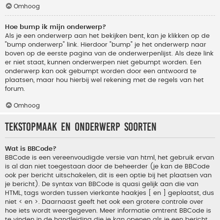
Omhoog
Hoe bump ik mijn onderwerp?
Als je een onderwerp aan het bekijken bent, kan je klikken op de
"bump onderwerp" link. Hierdoor "bump" je het onderwerp naar
boven op de eerste pagina van de onderwerpenlijst. Als deze link
er niet staat, kunnen onderwerpen niet gebumpt worden. Een
onderwerp kan ook gebumpt worden door een antwoord te
plaatsen, maar hou hierbij wel rekening met de regels van het
forum.
Omhoog
Tekstopmaak en onderwerp soorten
Wat is BBCode?
BBCode is een vereenvoudigde versie van html, het gebruik ervan
is al dan niet toegestaan door de beheerder (je kan de BBCode
ook per bericht uitschakelen, dit is een optie bij het plaatsen van
je bericht). De syntax van BBCode is quasi gelijk aan die van
HTML, tags worden tussen vierkante haakjes [ en ] geplaatst, dus
niet < en >. Daarnaast geeft het ook een grotere controle over
hoe iets wordt weergegeven. Meer informatie omtrent BBCode is
te vinden in de handleiding die je kan openen als je een bericht