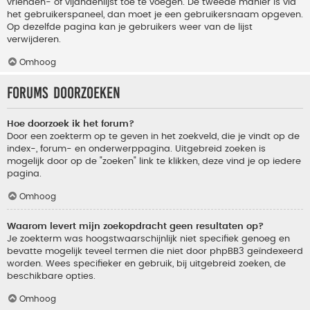
vrienden- of vijandenlijst toe te voegen. De tweede manier is via
het gebruikerspaneel, dan moet je een gebruikersnaam opgeven.
Op dezelfde pagina kan je gebruikers weer van de lijst
verwijderen.
Omhoog
Forums doorzoeken
Hoe doorzoek ik het forum?
Door een zoekterm op te geven in het zoekveld, die je vindt op de
index-, forum- en onderwerppagina. Uitgebreid zoeken is
mogelijk door op de "zoeken" link te klikken, deze vind je op iedere
pagina.
Omhoog
Waarom levert mijn zoekopdracht geen resultaten op?
Je zoekterm was hoogstwaarschijnlijk niet specifiek genoeg en
bevatte mogelijk teveel termen die niet door phpBB3 geïndexeerd
worden. Wees specifieker en gebruik, bij uitgebreid zoeken, de
beschikbare opties.
Omhoog