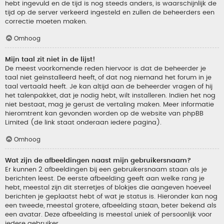
hebt ingevuld en de tijd is nog steeds anders, is waarschijnlijk de
tijd op de server verkeerd ingesteld en zullen de beheerders een
correctie moeten maken.
Omhoog
Mijn taal zit niet in de lijst!
De meest voorkomende reden hiervoor is dat de beheerder je
taal niet geïnstalleerd heeft, of dat nog niemand het forum in je
taal vertaald heeft. Je kan altijd aan de beheerder vragen of hij
het talenpakket, dat je nodig hebt, wilt installeren. Indien het nog
niet bestaat, mag je gerust de vertaling maken. Meer informatie
hieromtrent kan gevonden worden op de website van phpBB
Limited (de link staat onderaan iedere pagina).
Omhoog
Wat zijn de afbeeldingen naast mijn gebruikersnaam?
Er kunnen 2 afbeeldingen bij een gebruikersnaam staan als je
berichten leest. De eerste afbeelding geeft aan welke rang je
hebt, meestal zijn dit sterretjes of blokjes die aangeven hoeveel
berichten je geplaatst hebt of wat je status is. Hieronder kan nog
een tweede, meestal grotere, afbeelding staan, beter bekend als
een avatar. Deze afbeelding is meestal uniek of persoonlijk voor
iedere gebruiker.