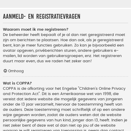
Aanmeld- en registratievragen
Waarom moet ik me registreren?
De beheerder heeft bepaalt of je al dan niet geregistreerd moet
zijn om berichten te plaatsen. Hoe dan ook, als je geregistreerd
bent, kan je meer functies gebruiken. Zo kan je bijvoorbeeld een
avatar opgeven, privéberichten sturen, andere gebruikers e-
mailen, lid worden van gebruikersgroepen, enz. Het registreren
duurt maar even, dus we raden het zeker aan!
Omhoog
Wat is COPPA?
COPPA is de afkorting voor het Engelse "Children’s Online Privacy
and Protection Act". Dit is een Amerikaanse wet van 1998, die
vereist dat iedere website die mogelijk gegevens van jongeren
onder de 13 jaar verzamelt, hiervoor de toestemming heeft van
de ouders. Deze toestemming moet schriftelijk of op een andere
wijze gegeven worden, zodat de ouders weten dat de website
persoonlijke gegevens van hun kind, jonger dan 13, heeft. Indien je
niet zeker bent of deze wet al dan niet op jou of de website
waarop je wilt registreren van toepassing is, neem dan contact