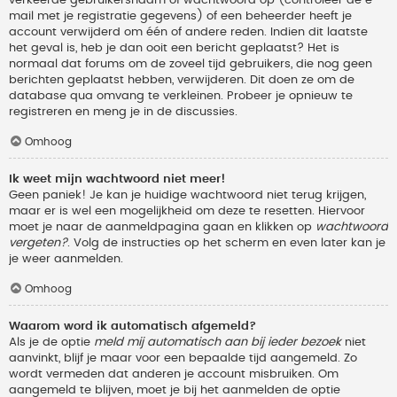
verkeerde gebruikersnaam of wachtwoord op (controleer de e-
mail met je registratie gegevens) of een beheerder heeft je
account verwijderd om één of andere reden. Indien dit laatste
het geval is, heb je dan ooit een bericht geplaatst? Het is
normaal dat forums om de zoveel tijd gebruikers, die nog geen
berichten geplaatst hebben, verwijderen. Dit doen ze om de
database qua omvang te verkleinen. Probeer je opnieuw te
registreren en meng je in de discussies.
Omhoog
Ik weet mijn wachtwoord niet meer!
Geen paniek! Je kan je huidige wachtwoord niet terug krijgen,
maar er is wel een mogelijkheid om deze te resetten. Hiervoor
moet je naar de aanmeldpagina gaan en klikken op
wachtwoord
vergeten?
. Volg de instructies op het scherm en even later kan je
je weer aanmelden.
Omhoog
Waarom word ik automatisch afgemeld?
Als je de optie
meld mij automatisch aan bij ieder bezoek
niet
aanvinkt, blijf je maar voor een bepaalde tijd aangemeld. Zo
wordt vermeden dat anderen je account misbruiken. Om
aangemeld te blijven, moet je bij het aanmelden de optie