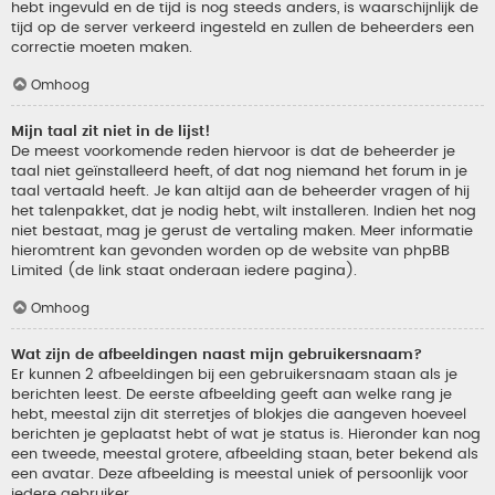
hebt ingevuld en de tijd is nog steeds anders, is waarschijnlijk de
tijd op de server verkeerd ingesteld en zullen de beheerders een
correctie moeten maken.
Omhoog
Mijn taal zit niet in de lijst!
De meest voorkomende reden hiervoor is dat de beheerder je
taal niet geïnstalleerd heeft, of dat nog niemand het forum in je
taal vertaald heeft. Je kan altijd aan de beheerder vragen of hij
het talenpakket, dat je nodig hebt, wilt installeren. Indien het nog
niet bestaat, mag je gerust de vertaling maken. Meer informatie
hieromtrent kan gevonden worden op de website van phpBB
Limited (de link staat onderaan iedere pagina).
Omhoog
Wat zijn de afbeeldingen naast mijn gebruikersnaam?
Er kunnen 2 afbeeldingen bij een gebruikersnaam staan als je
berichten leest. De eerste afbeelding geeft aan welke rang je
hebt, meestal zijn dit sterretjes of blokjes die aangeven hoeveel
berichten je geplaatst hebt of wat je status is. Hieronder kan nog
een tweede, meestal grotere, afbeelding staan, beter bekend als
een avatar. Deze afbeelding is meestal uniek of persoonlijk voor
iedere gebruiker.