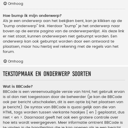
Omhoog
Hoe bump ik mijn onderwerp?
Als je een onderwerp aan het bekijken bent, kan je klikken op de
"bump onderwerp" link. Hierdoor "bump" je het onderwerp naar
boven op de eerste pagina van de onderwerpenlijst. Als deze link
er niet staat, kunnen onderwerpen niet gebumpt worden. Een
onderwerp kan ook gebumpt worden door een antwoord te
plaatsen, maar hou hierbij wel rekening met de regels van het
forum.
Omhoog
Tekstopmaak en onderwerp soorten
Wat is BBCode?
BBCode is een vereenvoudigde versie van html, het gebruik ervan
is al dan niet toegestaan door de beheerder (je kan de BBCode
ook per bericht uitschakelen, dit is een optie bij het plaatsen van
je bericht). De syntax van BBCode is quasi gelijk aan die van
HTML, tags worden tussen vierkante haakjes [ en ] geplaatst, dus
niet < en >. Daarnaast geeft het ook een grotere controle over
hoe iets wordt weergegeven. Meer informatie omtrent BBCode is
te vinden in de handleiding die je kan openen als je een bericht