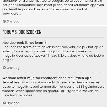
vrienden- of vijandenlijst toe te voegen. De tweede manier is via
het gebruikerspaneel, dan moet je een gebruikersnaam opgeven.
Op dezelfde pagina kan je gebruikers weer van de lijst
verwijderen.
Omhoog
Forums doorzoeken
Hoe doorzoek ik het forum?
Door een zoekterm op te geven in het zoekveld, die je vindt op de
index-, forum- en onderwerppagina. Uitgebreid zoeken is
mogelijk door op de "zoeken" link te klikken, deze vind je op iedere
pagina.
Omhoog
Waarom levert mijn zoekopdracht geen resultaten op?
Je zoekterm was hoogstwaarschijnlijk niet specifiek genoeg en
bevatte mogelijk teveel termen die niet door phpBB3 geïndexeerd
worden. Wees specifieker en gebruik, bij uitgebreid zoeken, de
beschikbare opties.
Omhoog