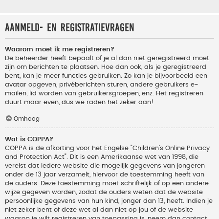
Aanmeld- en registratievragen
Waarom moet ik me registreren?
De beheerder heeft bepaalt of je al dan niet geregistreerd moet
zijn om berichten te plaatsen. Hoe dan ook, als je geregistreerd
bent, kan je meer functies gebruiken. Zo kan je bijvoorbeeld een
avatar opgeven, privéberichten sturen, andere gebruikers e-
mailen, lid worden van gebruikersgroepen, enz. Het registreren
duurt maar even, dus we raden het zeker aan!
Omhoog
Wat is COPPA?
COPPA is de afkorting voor het Engelse "Children’s Online Privacy
and Protection Act". Dit is een Amerikaanse wet van 1998, die
vereist dat iedere website die mogelijk gegevens van jongeren
onder de 13 jaar verzamelt, hiervoor de toestemming heeft van
de ouders. Deze toestemming moet schriftelijk of op een andere
wijze gegeven worden, zodat de ouders weten dat de website
persoonlijke gegevens van hun kind, jonger dan 13, heeft. Indien je
niet zeker bent of deze wet al dan niet op jou of de website
waarop je wilt registreren van toepassing is, neem dan contact