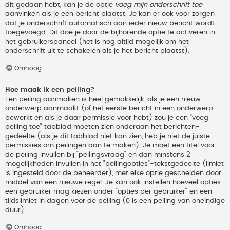
dit gedaan hebt, kan je de optie
voeg mijn onderschrift toe
aanvinken als je een bericht plaatst. Je kan er ook voor zorgen
dat je onderschrift automatisch aan ieder nieuw bericht wordt
toegevoegd. Dit doe je door de bijhorende optie te activeren in
het gebruikerspaneel (het is nog altijd mogelijk om het
onderschrift uit te schakelen als je het bericht plaatst).
Omhoog
Hoe maak ik een peiling?
Een peiling aanmaken is heel gemakkelijk, als je een nieuw
onderwerp aanmaakt (of het eerste bericht in een onderwerp
bewerkt en als je daar permissie voor hebt) zou je een "voeg
peiling toe" tabblad moeten zien onderaan het berichten-
gedeelte (als je dit tabblad niet kan zien, heb je niet de juiste
permissies om peilingen aan te maken). Je moet een titel voor
de peiling invullen bij "peilingsvraag" en dan minstens 2
mogelijkheden invullen in het "peilingopties"-tekstgedeelte (limiet
is ingesteld door de beheerder), met elke optie gescheiden door
middel van een nieuwe regel. Je kan ook instellen hoeveel opties
een gebruiker mag kiezen onder "opties per gebruiker" en een
tijdslimiet in dagen voor de peiling (0 is een peiling van oneindige
duur).
Omhoog