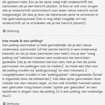
dit gedaan hebt, kan je de optie
voeg mijn onderschrift toe
aanvinken als je een bericht plaatst. Je kan er ook voor zorgen
dat je onderschrift automatisch aan ieder nieuw bericht wordt
toegevoegd. Dit doe je door de bijhorende optie te activeren in
het gebruikerspaneel (het is nog altijd mogelijk om het
onderschrift uit te schakelen als je het bericht plaatst).
Omhoog
Hoe maak ik een peiling?
Een peiling aanmaken is heel gemakkelijk, als je een nieuw
onderwerp aanmaakt (of het eerste bericht in een onderwerp
bewerkt en als je daar permissie voor hebt) zou je een "voeg
peiling toe" tabblad moeten zien onderaan het berichten-
gedeelte (als je dit tabblad niet kan zien, heb je niet de juiste
permissies om peilingen aan te maken). Je moet een titel voor
de peiling invullen bij "peilingsvraag" en dan minstens 2
mogelijkheden invullen in het "peilingopties"-tekstgedeelte (limiet
is ingesteld door de beheerder), met elke optie gescheiden door
middel van een nieuwe regel. Je kan ook instellen hoeveel opties
een gebruiker mag kiezen onder "opties per gebruiker" en een
tijdslimiet in dagen voor de peiling (0 is een peiling van oneindige
duur).
Omhoog