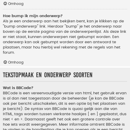
Omhoog
Hoe bump ik mijn onderwerp?
Als je een onderwerp aan het bekijken bent, kan je klikken op de
"bump onderwerp" link. Hierdoor "bump" je het onderwerp naar
boven op de eerste pagina van de onderwerpenlijst. Als deze link
er niet staat, kunnen onderwerpen niet gebumpt worden. Een
onderwerp kan ook gebumpt worden door een antwoord te
plaatsen, maar hou hierbij wel rekening met de regels van het
forum.
Omhoog
Tekstopmaak en onderwerp soorten
Wat is BBCode?
BBCode is een vereenvoudigde versie van html, het gebruik ervan
is al dan niet toegestaan door de beheerder (je kan de BBCode
ook per bericht uitschakelen, dit is een optie bij het plaatsen van
je bericht). De syntax van BBCode is quasi gelijk aan die van
HTML, tags worden tussen vierkante haakjes [ en ] geplaatst, dus
niet < en >. Daarnaast geeft het ook een grotere controle over
hoe iets wordt weergegeven. Meer informatie omtrent BBCode is
te vinden in de handleiding die je kan openen als je een bericht