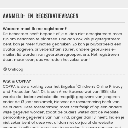
Aanmeld- en registratievragen
Waarom moet ik me registreren?
De beheerder heeft bepaalt of je al dan niet geregistreerd moet
zijn om berichten te plaatsen. Hoe dan ook, als je geregistreerd
bent, kan je meer functies gebruiken. Zo kan je bijvoorbeeld een
avatar opgeven, privéberichten sturen, andere gebruikers e-
mailen, lid worden van gebruikersgroepen, enz. Het registreren
duurt maar even, dus we raden het zeker aan!
Omhoog
Wat is COPPA?
COPPA is de afkorting voor het Engelse "Children’s Online Privacy
and Protection Act". Dit is een Amerikaanse wet van 1998, die
vereist dat iedere website die mogelijk gegevens van jongeren
onder de 13 jaar verzamelt, hiervoor de toestemming heeft van
de ouders. Deze toestemming moet schriftelijk of op een andere
wijze gegeven worden, zodat de ouders weten dat de website
persoonlijke gegevens van hun kind, jonger dan 13, heeft. Indien je
niet zeker bent of deze wet al dan niet op jou of de website
waarop je wilt registreren van toepassing is, neem dan contact