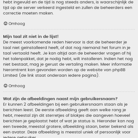
hebt ingevuld en de tijd is nog steeds anders, is waarschijnlijk de
tijd op de server verkeerd ingesteld en zullen de beheerders een
correctie moeten maken.
Omhoog
Mijn taal zit niet in de lijst!
De meest voorkomende reden hiervoor is dat de beheerder je
taal niet geïnstalleerd heeft, of dat nog niemand het forum in je
taal vertaald heeft. Je kan altijd aan de beheerder vragen of hij
het talenpakket, dat je nodig hebt, wilt installeren. Indien het nog
niet bestaat, mag je gerust de vertaling maken. Meer informatie
hieromtrent kan gevonden worden op de website van phpBB
Limited (de link staat onderaan iedere pagina).
Omhoog
Wat zijn de afbeeldingen naast mijn gebruikersnaam?
Er kunnen 2 afbeeldingen bij een gebruikersnaam staan als je
berichten leest. De eerste afbeelding geeft aan welke rang je
hebt, meestal zijn dit sterretjes of blokjes die aangeven hoeveel
berichten je geplaatst hebt of wat je status is. Hieronder kan nog
een tweede, meestal grotere, afbeelding staan, beter bekend als
een avatar. Deze afbeelding is meestal uniek of persoonlijk voor
iedere gebruiker.