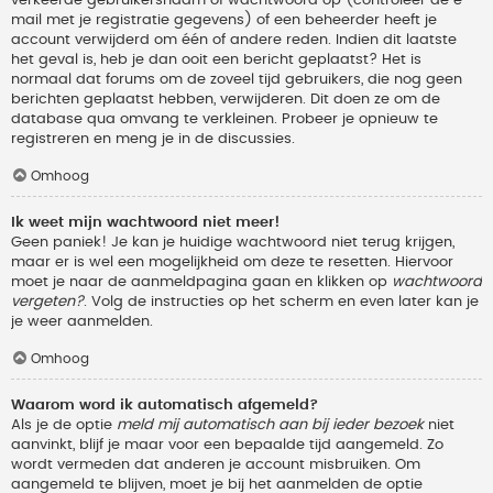
verkeerde gebruikersnaam of wachtwoord op (controleer de e-
mail met je registratie gegevens) of een beheerder heeft je
account verwijderd om één of andere reden. Indien dit laatste
het geval is, heb je dan ooit een bericht geplaatst? Het is
normaal dat forums om de zoveel tijd gebruikers, die nog geen
berichten geplaatst hebben, verwijderen. Dit doen ze om de
database qua omvang te verkleinen. Probeer je opnieuw te
registreren en meng je in de discussies.
Omhoog
Ik weet mijn wachtwoord niet meer!
Geen paniek! Je kan je huidige wachtwoord niet terug krijgen,
maar er is wel een mogelijkheid om deze te resetten. Hiervoor
moet je naar de aanmeldpagina gaan en klikken op
wachtwoord
vergeten?
. Volg de instructies op het scherm en even later kan je
je weer aanmelden.
Omhoog
Waarom word ik automatisch afgemeld?
Als je de optie
meld mij automatisch aan bij ieder bezoek
niet
aanvinkt, blijf je maar voor een bepaalde tijd aangemeld. Zo
wordt vermeden dat anderen je account misbruiken. Om
aangemeld te blijven, moet je bij het aanmelden de optie