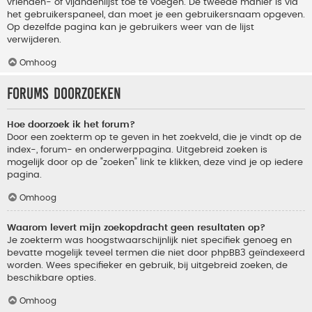
vrienden- of vijandenlijst toe te voegen. De tweede manier is via
het gebruikerspaneel, dan moet je een gebruikersnaam opgeven.
Op dezelfde pagina kan je gebruikers weer van de lijst
verwijderen.
Omhoog
Forums doorzoeken
Hoe doorzoek ik het forum?
Door een zoekterm op te geven in het zoekveld, die je vindt op de
index-, forum- en onderwerppagina. Uitgebreid zoeken is
mogelijk door op de "zoeken" link te klikken, deze vind je op iedere
pagina.
Omhoog
Waarom levert mijn zoekopdracht geen resultaten op?
Je zoekterm was hoogstwaarschijnlijk niet specifiek genoeg en
bevatte mogelijk teveel termen die niet door phpBB3 geïndexeerd
worden. Wees specifieker en gebruik, bij uitgebreid zoeken, de
beschikbare opties.
Omhoog