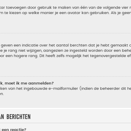
vatar toevoegen door gebruik te maken van één van de volgende vier m
m te kiezen op welke manier je een avatar kan gebruiken. Als je ge
geven een indicatie over het aantal berchten dat je hebt gemaakt of 
je rang niet wijzigen, aangezien ze ingesteld worden door een behee
 een hogere rang. Dit heeft zelfs mogelijk het tegenovergestelde e
lik, moet ik me aanmelden?
ken van het ingebouwde e-mailformulier (indien de beheerder dit he
n.
an berichten
 een reactie?