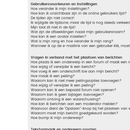
Gebruikersvoorkeuren en instellingen
Hoe verander ik mijn instellingen?
Hoe kan ik onzichtbaar zijn in de online gebruikers lijst?
De tijden zijn niet correct!
Ik wijzigde de tijdzone, maar de tijd is nog steeds verkeer
Mijn taal zit niet in de lijst!
Wat zijn de afbeeldingen naast mijn gebruikersnaam?
Hoe kan ik een avatar instellen?
Wat is mijn rang en hoe verander ik mijn rang?
Wanneer ik op de e-maillink van een gebruiker klik, mo
Vragen in verband met het plaatsen van berichten
Hoe plaats ik een onderwerp in een forum of maak een r
Hoe wijzig of verwijder ik een bericht?
Hoe voeg ik een onderschrift toe aan mijn bericht?
Hoe maak ik een peiling?
Waarom kan ik niet meer peilingsopties toevoegen?
Hoe wijzig of verwijder ik een peiling?
Waarom kan ik een bepaald forum niet openen?
Waarom kan ik geen bijlagen toevoegen?
Waarom ontving ik een waarschuwing?
Hoe kan ik berichten aan een moderator melden?
Waarvoor dient de "Opslaan"-knop bij het plaatsen van 
Waarom moet mijn bericht goedgekeurd worden?
Hoe bump ik mijn onderwerp?
Tekstopmaak en onderwerp soorten