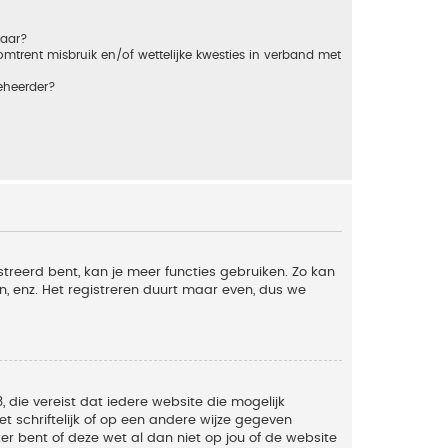
baar?
trent misbruik en/of wettelijke kwesties in verband met
eheerder?
streerd bent, kan je meer functies gebruiken. Zo kan
n, enz. Het registreren duurt maar even, dus we
, die vereist dat iedere website die mogelijk
 schriftelijk of op een andere wijze gegeven
er bent of deze wet al dan niet op jou of de website