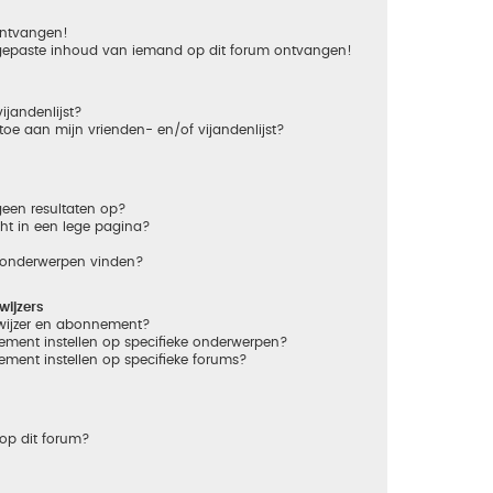
 ontvangen!
gepaste inhoud van iemand op dit forum ontvangen!
ijandenlijst?
 toe aan mijn vrienden- en/of vijandenlijst?
een resultaten op?
ht in een lege pagina?
n onderwerpen vinden?
ijzers
dwijzer en abonnement?
ement instellen op specifieke onderwerpen?
ement instellen op specifieke forums?
op dit forum?