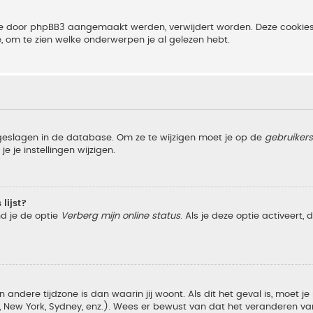
 die door phpBB3 aangemaakt werden, verwijdert worden. Deze cooki
e, om te zien welke onderwerpen je al gelezen hebt.
pgeslagen in de database. Om ze te wijzigen moet je op de
gebruiker
e je instellingen wijzigen.
lijst?
nd je de optie
Verberg mijn online status
. Als je deze optie activeert,
 andere tijdzone is dan waarin jij woont. Als dit het geval is, moet j
w York, Sydney, enz.). Wees er bewust van dat het veranderen van d