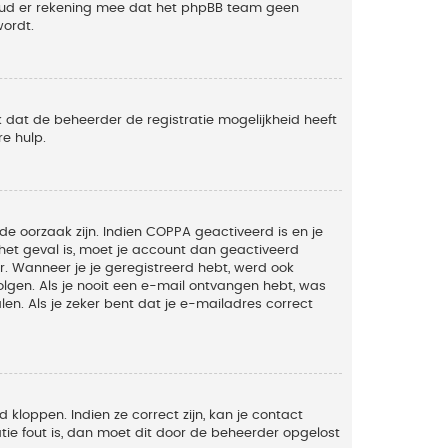
Houd er rekening mee dat het phpBB team geen
wordt.
 dat de beheerder de registratie mogelijkheid heeft
e hulp.
de oorzaak zijn. Indien COPPA geactiveerd is en je
t het geval is, moet je account dan geactiveerd
. Wanneer je je geregistreerd hebt, werd ook
olgen. Als je nooit een e-mail ontvangen hebt, was
n. Als je zeker bent dat je e-mailadres correct
kloppen. Indien ze correct zijn, kan je contact
tie fout is, dan moet dit door de beheerder opgelost