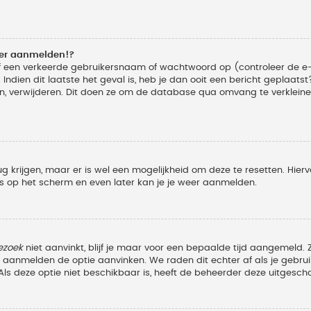
eer aanmelden!?
f een verkeerde gebruikersnaam of wachtwoord op (controleer de e-
Indien dit laatste het geval is, heb je dan ooit een bericht geplaats
n, verwijderen. Dit doen ze om de database qua omvang te verkleinen
ug krijgen, maar er is wel een mogelijkheid om deze te resetten. Hi
ies op het scherm en even later kan je je weer aanmelden.
ezoek
niet aanvinkt, blijf je maar voor een bepaalde tijd aangemeld
et aanmelden de optie aanvinken. We raden dit echter af als je geb
z. Als deze optie niet beschikbaar is, heeft de beheerder deze uitgesch