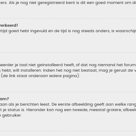
s. Als je nog niet geregistreerd bent is dit een goed moment om di
verkeerd!
tijd goed hebt ingevuld en de tijd is nog steeds anders, is waarschijn
der je taal niet geïnstalleerd heeft, of dat nog niemand het forum in
 hebt, wilt installeren. Indien het nog niet bestaat, mag je gerust d
de link staat onderaan iedere pagina).
naam?
 als je berichten leest. De eerste afbeelding geeft aan welke rang je
 je status is. Hieronder kan nog een tweede, meestal grotere, afbee
e gebruiker.