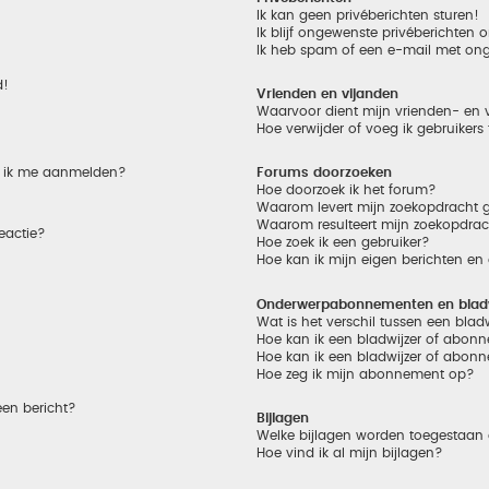
Ik kan geen privéberichten sturen!
Ik blijf ongewenste privéberichten
Ik heb spam of een e-mail met on
d!
Vrienden en vijanden
Waarvoor dient mijn vrienden- en v
Hoe verwijder of voeg ik gebruikers
et ik me aanmelden?
Forums doorzoeken
Hoe doorzoek ik het forum?
Waarom levert mijn zoekopdracht g
Waarom resulteert mijn zoekopdrac
eactie?
Hoe zoek ik een gebruiker?
Hoe kan ik mijn eigen berichten e
Onderwerpabonnementen en bladw
Wat is het verschil tussen een bla
Hoe kan ik een bladwijzer of abonn
Hoe kan ik een bladwijzer of abonn
Hoe zeg ik mijn abonnement op?
een bericht?
Bijlagen
Welke bijlagen worden toegestaan 
Hoe vind ik al mijn bijlagen?