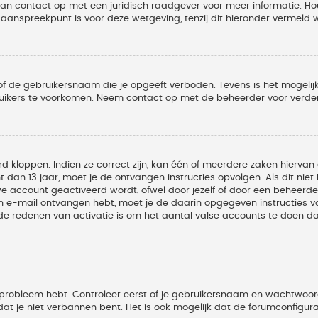
 dan contact op met een juridisch raadgever voor meer informatie. 
t aanspreekpunt is voor deze wetgeving, tenzij dit hieronder vermeld 
of de gebruikersnaam die je opgeeft verboden. Tevens is het mogelijk
ruikers te voorkomen. Neem contact op met de beheerder voor verder
 kloppen. Indien ze correct zijn, kan één of meerdere zaken hiervan 
t dan 13 jaar, moet je de ontvangen instructies opvolgen. Als dit nie
account geactiveerd wordt, ofwel door jezelf of door een beheerder
een e-mail ontvangen hebt, moet je de daarin opgegeven instructies v
 redenen van activatie is om het aantal valse accounts te doen dale
 probleem hebt. Controleer eerst of je gebruikersnaam en wachtwoord 
t je niet verbannen bent. Het is ook mogelijk dat de forumconfigura