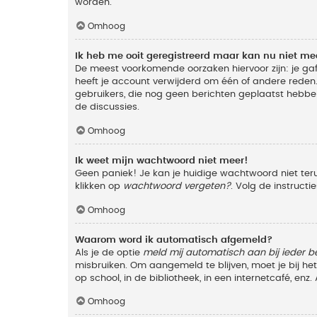
worden.
Omhoog
Ik heb me ooit geregistreerd maar kan nu niet m
De meest voorkomende oorzaken hiervoor zijn: je ga
heeft je account verwijderd om één of andere reden. 
gebruikers, die nog geen berichten geplaatst hebbe
de discussies.
Omhoog
Ik weet mijn wachtwoord niet meer!
Geen paniek! Je kan je huidige wachtwoord niet ter
klikken op
wachtwoord vergeten?
. Volg de instruct
Omhoog
Waarom word ik automatisch afgemeld?
Als je de optie
meld mij automatisch aan bij ieder b
misbruiken. Om aangemeld te blijven, moet je bij h
op school, in de bibliotheek, in een internetcafé, en
Omhoog