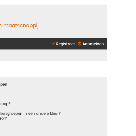
en maatschappij
Registreer
Aanmelden
epen
groep?
kersgroepen in een andere kleur?
ep"?
?