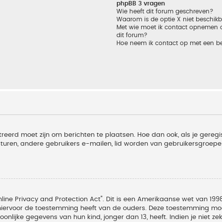
phpBB 3 vragen
Wie heeft dit forum geschreven?
Waarom is de optie X niet beschik
Met wie moet ik contact opnemen om
dit forum?
Hoe neem ik contact op met een b
treerd moet zijn om berichten te plaatsen. Hoe dan ook, als je geregi
sturen, andere gebruikers e-mailen, lid worden van gebruikersgroepe
line Privacy and Protection Act". Dit is een Amerikaanse wet van 1998
hiervoor de toestemming heeft van de ouders. Deze toestemming moet
lijke gegevens van hun kind, jonger dan 13, heeft. Indien je niet zek