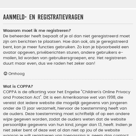
Aanmeld- en registratievragen
Waarom moet ik me registreren?
De beheerder heeft bepaalt of je al dan niet geregistreerd moet
zijn om berichten te plaatsen. Hoe dan ook, als je geregistreerd
bent, kan je meer functies gebruiken. Zo kan je bijvoorbeeld een
avatar opgeven, privéberichten sturen, andere gebruikers e-
mailen, lid worden van gebruikersgroepen, enz. Het registreren
duurt maar even, dus we raden het zeker aan!
Omhoog
Wat is COPPA?
COPPA is de afkorting voor het Engelse "Children’s Online Privacy
and Protection Act". Dit is een Amerikaanse wet van 1998, die
vereist dat iedere website die mogelijk gegevens van jongeren
onder de 13 jaar verzamelt, hiervoor de toestemming heeft van
de ouders. Deze toestemming moet schriftelijk of op een andere
wijze gegeven worden, zodat de ouders weten dat de website
persoonlijke gegevens van hun kind, jonger dan 13, heeft. Indien je
niet zeker bent of deze wet al dan niet op jou of de website
waarop je wilt registreren van toepassing is, neem dan contact