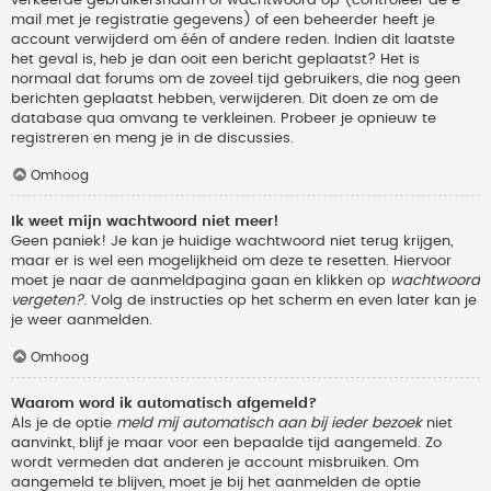
verkeerde gebruikersnaam of wachtwoord op (controleer de e-
mail met je registratie gegevens) of een beheerder heeft je
account verwijderd om één of andere reden. Indien dit laatste
het geval is, heb je dan ooit een bericht geplaatst? Het is
normaal dat forums om de zoveel tijd gebruikers, die nog geen
berichten geplaatst hebben, verwijderen. Dit doen ze om de
database qua omvang te verkleinen. Probeer je opnieuw te
registreren en meng je in de discussies.
Omhoog
Ik weet mijn wachtwoord niet meer!
Geen paniek! Je kan je huidige wachtwoord niet terug krijgen,
maar er is wel een mogelijkheid om deze te resetten. Hiervoor
moet je naar de aanmeldpagina gaan en klikken op
wachtwoord
vergeten?
. Volg de instructies op het scherm en even later kan je
je weer aanmelden.
Omhoog
Waarom word ik automatisch afgemeld?
Als je de optie
meld mij automatisch aan bij ieder bezoek
niet
aanvinkt, blijf je maar voor een bepaalde tijd aangemeld. Zo
wordt vermeden dat anderen je account misbruiken. Om
aangemeld te blijven, moet je bij het aanmelden de optie