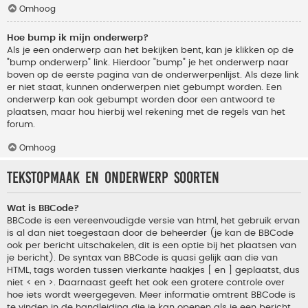
Omhoog
Hoe bump ik mijn onderwerp?
Als je een onderwerp aan het bekijken bent, kan je klikken op de
"bump onderwerp" link. Hierdoor "bump" je het onderwerp naar
boven op de eerste pagina van de onderwerpenlijst. Als deze link
er niet staat, kunnen onderwerpen niet gebumpt worden. Een
onderwerp kan ook gebumpt worden door een antwoord te
plaatsen, maar hou hierbij wel rekening met de regels van het
forum.
Omhoog
Tekstopmaak en onderwerp soorten
Wat is BBCode?
BBCode is een vereenvoudigde versie van html, het gebruik ervan
is al dan niet toegestaan door de beheerder (je kan de BBCode
ook per bericht uitschakelen, dit is een optie bij het plaatsen van
je bericht). De syntax van BBCode is quasi gelijk aan die van
HTML, tags worden tussen vierkante haakjes [ en ] geplaatst, dus
niet < en >. Daarnaast geeft het ook een grotere controle over
hoe iets wordt weergegeven. Meer informatie omtrent BBCode is
te vinden in de handleiding die je kan openen als je een bericht