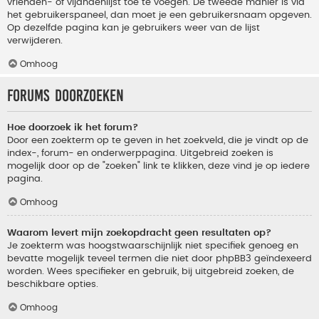
vrienden- of vijandenlijst toe te voegen. De tweede manier is via
het gebruikerspaneel, dan moet je een gebruikersnaam opgeven.
Op dezelfde pagina kan je gebruikers weer van de lijst
verwijderen.
Omhoog
Forums doorzoeken
Hoe doorzoek ik het forum?
Door een zoekterm op te geven in het zoekveld, die je vindt op de
index-, forum- en onderwerppagina. Uitgebreid zoeken is
mogelijk door op de "zoeken" link te klikken, deze vind je op iedere
pagina.
Omhoog
Waarom levert mijn zoekopdracht geen resultaten op?
Je zoekterm was hoogstwaarschijnlijk niet specifiek genoeg en
bevatte mogelijk teveel termen die niet door phpBB3 geïndexeerd
worden. Wees specifieker en gebruik, bij uitgebreid zoeken, de
beschikbare opties.
Omhoog