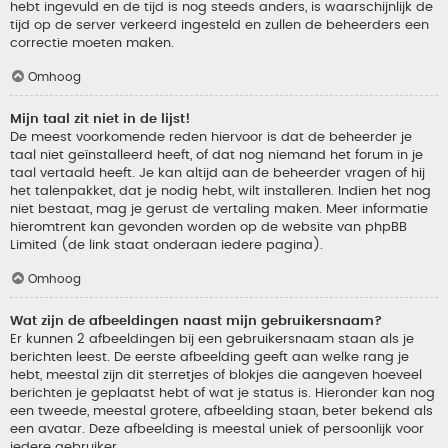
hebt ingevuld en de tijd is nog steeds anders, is waarschijnlijk de
tijd op de server verkeerd ingesteld en zullen de beheerders een
correctie moeten maken.
Omhoog
Mijn taal zit niet in de lijst!
De meest voorkomende reden hiervoor is dat de beheerder je
taal niet geïnstalleerd heeft, of dat nog niemand het forum in je
taal vertaald heeft. Je kan altijd aan de beheerder vragen of hij
het talenpakket, dat je nodig hebt, wilt installeren. Indien het nog
niet bestaat, mag je gerust de vertaling maken. Meer informatie
hieromtrent kan gevonden worden op de website van phpBB
Limited (de link staat onderaan iedere pagina).
Omhoog
Wat zijn de afbeeldingen naast mijn gebruikersnaam?
Er kunnen 2 afbeeldingen bij een gebruikersnaam staan als je
berichten leest. De eerste afbeelding geeft aan welke rang je
hebt, meestal zijn dit sterretjes of blokjes die aangeven hoeveel
berichten je geplaatst hebt of wat je status is. Hieronder kan nog
een tweede, meestal grotere, afbeelding staan, beter bekend als
een avatar. Deze afbeelding is meestal uniek of persoonlijk voor
iedere gebruiker.