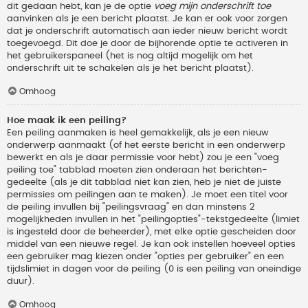
dit gedaan hebt, kan je de optie
voeg mijn onderschrift toe
aanvinken als je een bericht plaatst. Je kan er ook voor zorgen
dat je onderschrift automatisch aan ieder nieuw bericht wordt
toegevoegd. Dit doe je door de bijhorende optie te activeren in
het gebruikerspaneel (het is nog altijd mogelijk om het
onderschrift uit te schakelen als je het bericht plaatst).
Omhoog
Hoe maak ik een peiling?
Een peiling aanmaken is heel gemakkelijk, als je een nieuw
onderwerp aanmaakt (of het eerste bericht in een onderwerp
bewerkt en als je daar permissie voor hebt) zou je een "voeg
peiling toe" tabblad moeten zien onderaan het berichten-
gedeelte (als je dit tabblad niet kan zien, heb je niet de juiste
permissies om peilingen aan te maken). Je moet een titel voor
de peiling invullen bij "peilingsvraag" en dan minstens 2
mogelijkheden invullen in het "peilingopties"-tekstgedeelte (limiet
is ingesteld door de beheerder), met elke optie gescheiden door
middel van een nieuwe regel. Je kan ook instellen hoeveel opties
een gebruiker mag kiezen onder "opties per gebruiker" en een
tijdslimiet in dagen voor de peiling (0 is een peiling van oneindige
duur).
Omhoog