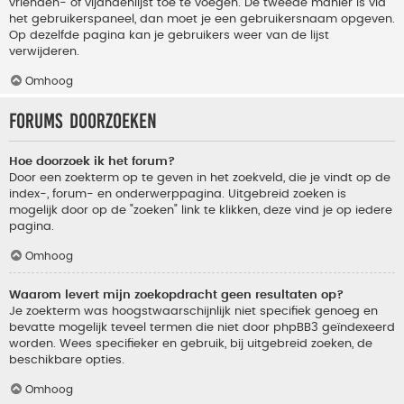
vrienden- of vijandenlijst toe te voegen. De tweede manier is via
het gebruikerspaneel, dan moet je een gebruikersnaam opgeven.
Op dezelfde pagina kan je gebruikers weer van de lijst
verwijderen.
Omhoog
Forums doorzoeken
Hoe doorzoek ik het forum?
Door een zoekterm op te geven in het zoekveld, die je vindt op de
index-, forum- en onderwerppagina. Uitgebreid zoeken is
mogelijk door op de "zoeken" link te klikken, deze vind je op iedere
pagina.
Omhoog
Waarom levert mijn zoekopdracht geen resultaten op?
Je zoekterm was hoogstwaarschijnlijk niet specifiek genoeg en
bevatte mogelijk teveel termen die niet door phpBB3 geïndexeerd
worden. Wees specifieker en gebruik, bij uitgebreid zoeken, de
beschikbare opties.
Omhoog