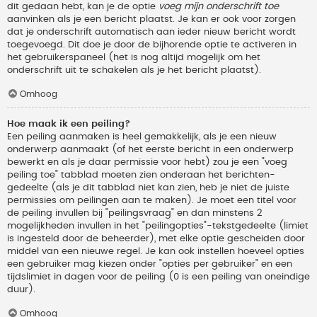
dit gedaan hebt, kan je de optie
voeg mijn onderschrift toe
aanvinken als je een bericht plaatst. Je kan er ook voor zorgen
dat je onderschrift automatisch aan ieder nieuw bericht wordt
toegevoegd. Dit doe je door de bijhorende optie te activeren in
het gebruikerspaneel (het is nog altijd mogelijk om het
onderschrift uit te schakelen als je het bericht plaatst).
Omhoog
Hoe maak ik een peiling?
Een peiling aanmaken is heel gemakkelijk, als je een nieuw
onderwerp aanmaakt (of het eerste bericht in een onderwerp
bewerkt en als je daar permissie voor hebt) zou je een "voeg
peiling toe" tabblad moeten zien onderaan het berichten-
gedeelte (als je dit tabblad niet kan zien, heb je niet de juiste
permissies om peilingen aan te maken). Je moet een titel voor
de peiling invullen bij "peilingsvraag" en dan minstens 2
mogelijkheden invullen in het "peilingopties"-tekstgedeelte (limiet
is ingesteld door de beheerder), met elke optie gescheiden door
middel van een nieuwe regel. Je kan ook instellen hoeveel opties
een gebruiker mag kiezen onder "opties per gebruiker" en een
tijdslimiet in dagen voor de peiling (0 is een peiling van oneindige
duur).
Omhoog