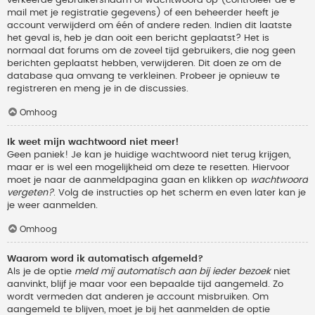
verkeerde gebruikersnaam of wachtwoord op (controleer de e-
mail met je registratie gegevens) of een beheerder heeft je
account verwijderd om één of andere reden. Indien dit laatste
het geval is, heb je dan ooit een bericht geplaatst? Het is
normaal dat forums om de zoveel tijd gebruikers, die nog geen
berichten geplaatst hebben, verwijderen. Dit doen ze om de
database qua omvang te verkleinen. Probeer je opnieuw te
registreren en meng je in de discussies.
Omhoog
Ik weet mijn wachtwoord niet meer!
Geen paniek! Je kan je huidige wachtwoord niet terug krijgen,
maar er is wel een mogelijkheid om deze te resetten. Hiervoor
moet je naar de aanmeldpagina gaan en klikken op
wachtwoord
vergeten?
. Volg de instructies op het scherm en even later kan je
je weer aanmelden.
Omhoog
Waarom word ik automatisch afgemeld?
Als je de optie
meld mij automatisch aan bij ieder bezoek
niet
aanvinkt, blijf je maar voor een bepaalde tijd aangemeld. Zo
wordt vermeden dat anderen je account misbruiken. Om
aangemeld te blijven, moet je bij het aanmelden de optie