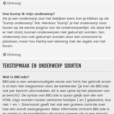
Omhoog
Hoe bump ik mijn onderwerp?
Als je een onderwerp aan het bekijken bent, kan je klikken op de
"bump onderwerp" link. Hierdoor "bump" je het onderwerp naar
boven op de eerste pagina van de onderwerpenlijst. Als deze link
er niet staat, kunnen onderwerpen niet gebumpt worden. Een
onderwerp kan ook gebumpt worden door een antwoord te
plaatsen, maar hou hierbij wel rekening met de regels van het
forum.
Omhoog
Tekstopmaak en onderwerp soorten
Wat is BBCode?
BBCode is een vereenvoudigde versie van html, het gebruik ervan
is al dan niet toegestaan door de beheerder (je kan de BBCode
ook per bericht uitschakelen, dit is een optie bij het plaatsen van
je bericht). De syntax van BBCode is quasi gelijk aan die van
HTML, tags worden tussen vierkante haakjes [ en ] geplaatst, dus
niet < en >. Daarnaast geeft het ook een grotere controle over
hoe iets wordt weergegeven. Meer informatie omtrent BBCode is
te vinden in de handleiding die je kan openen als je een bericht