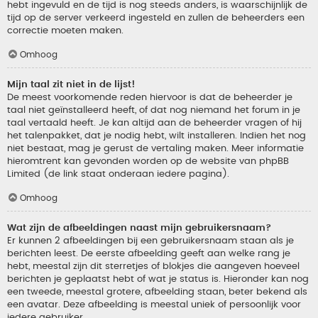
hebt ingevuld en de tijd is nog steeds anders, is waarschijnlijk de
tijd op de server verkeerd ingesteld en zullen de beheerders een
correctie moeten maken.
Omhoog
Mijn taal zit niet in de lijst!
De meest voorkomende reden hiervoor is dat de beheerder je
taal niet geïnstalleerd heeft, of dat nog niemand het forum in je
taal vertaald heeft. Je kan altijd aan de beheerder vragen of hij
het talenpakket, dat je nodig hebt, wilt installeren. Indien het nog
niet bestaat, mag je gerust de vertaling maken. Meer informatie
hieromtrent kan gevonden worden op de website van phpBB
Limited (de link staat onderaan iedere pagina).
Omhoog
Wat zijn de afbeeldingen naast mijn gebruikersnaam?
Er kunnen 2 afbeeldingen bij een gebruikersnaam staan als je
berichten leest. De eerste afbeelding geeft aan welke rang je
hebt, meestal zijn dit sterretjes of blokjes die aangeven hoeveel
berichten je geplaatst hebt of wat je status is. Hieronder kan nog
een tweede, meestal grotere, afbeelding staan, beter bekend als
een avatar. Deze afbeelding is meestal uniek of persoonlijk voor
iedere gebruiker.