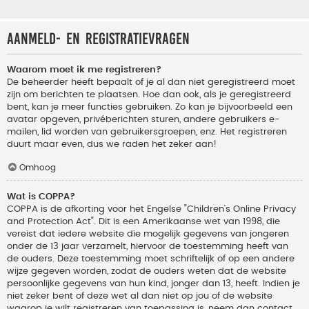
Aanmeld- en registratievragen
Waarom moet ik me registreren?
De beheerder heeft bepaalt of je al dan niet geregistreerd moet
zijn om berichten te plaatsen. Hoe dan ook, als je geregistreerd
bent, kan je meer functies gebruiken. Zo kan je bijvoorbeeld een
avatar opgeven, privéberichten sturen, andere gebruikers e-
mailen, lid worden van gebruikersgroepen, enz. Het registreren
duurt maar even, dus we raden het zeker aan!
Omhoog
Wat is COPPA?
COPPA is de afkorting voor het Engelse "Children’s Online Privacy
and Protection Act". Dit is een Amerikaanse wet van 1998, die
vereist dat iedere website die mogelijk gegevens van jongeren
onder de 13 jaar verzamelt, hiervoor de toestemming heeft van
de ouders. Deze toestemming moet schriftelijk of op een andere
wijze gegeven worden, zodat de ouders weten dat de website
persoonlijke gegevens van hun kind, jonger dan 13, heeft. Indien je
niet zeker bent of deze wet al dan niet op jou of de website
waarop je wilt registreren van toepassing is, neem dan contact