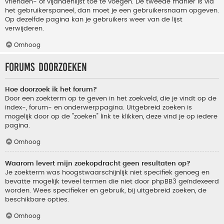
vrienden- of vijandenlijst toe te voegen. De tweede manier is via
het gebruikerspaneel, dan moet je een gebruikersnaam opgeven.
Op dezelfde pagina kan je gebruikers weer van de lijst
verwijderen.
Omhoog
Forums doorzoeken
Hoe doorzoek ik het forum?
Door een zoekterm op te geven in het zoekveld, die je vindt op de
index-, forum- en onderwerppagina. Uitgebreid zoeken is
mogelijk door op de "zoeken" link te klikken, deze vind je op iedere
pagina.
Omhoog
Waarom levert mijn zoekopdracht geen resultaten op?
Je zoekterm was hoogstwaarschijnlijk niet specifiek genoeg en
bevatte mogelijk teveel termen die niet door phpBB3 geïndexeerd
worden. Wees specifieker en gebruik, bij uitgebreid zoeken, de
beschikbare opties.
Omhoog