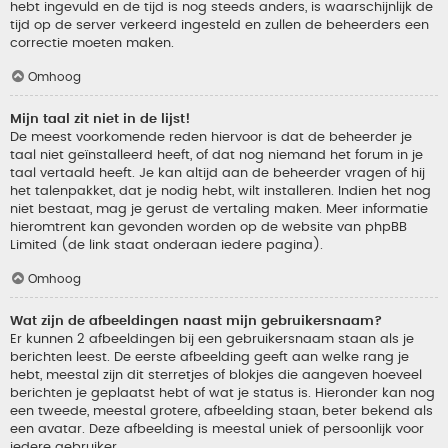
hebt ingevuld en de tijd is nog steeds anders, is waarschijnlijk de
tijd op de server verkeerd ingesteld en zullen de beheerders een
correctie moeten maken.
Omhoog
Mijn taal zit niet in de lijst!
De meest voorkomende reden hiervoor is dat de beheerder je
taal niet geïnstalleerd heeft, of dat nog niemand het forum in je
taal vertaald heeft. Je kan altijd aan de beheerder vragen of hij
het talenpakket, dat je nodig hebt, wilt installeren. Indien het nog
niet bestaat, mag je gerust de vertaling maken. Meer informatie
hieromtrent kan gevonden worden op de website van phpBB
Limited (de link staat onderaan iedere pagina).
Omhoog
Wat zijn de afbeeldingen naast mijn gebruikersnaam?
Er kunnen 2 afbeeldingen bij een gebruikersnaam staan als je
berichten leest. De eerste afbeelding geeft aan welke rang je
hebt, meestal zijn dit sterretjes of blokjes die aangeven hoeveel
berichten je geplaatst hebt of wat je status is. Hieronder kan nog
een tweede, meestal grotere, afbeelding staan, beter bekend als
een avatar. Deze afbeelding is meestal uniek of persoonlijk voor
iedere gebruiker.