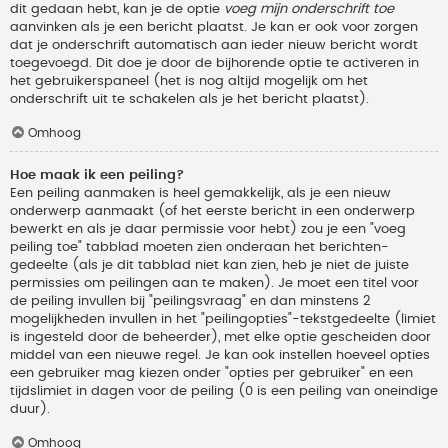
dit gedaan hebt, kan je de optie
voeg mijn onderschrift toe
aanvinken als je een bericht plaatst. Je kan er ook voor zorgen
dat je onderschrift automatisch aan ieder nieuw bericht wordt
toegevoegd. Dit doe je door de bijhorende optie te activeren in
het gebruikerspaneel (het is nog altijd mogelijk om het
onderschrift uit te schakelen als je het bericht plaatst).
Omhoog
Hoe maak ik een peiling?
Een peiling aanmaken is heel gemakkelijk, als je een nieuw
onderwerp aanmaakt (of het eerste bericht in een onderwerp
bewerkt en als je daar permissie voor hebt) zou je een "voeg
peiling toe" tabblad moeten zien onderaan het berichten-
gedeelte (als je dit tabblad niet kan zien, heb je niet de juiste
permissies om peilingen aan te maken). Je moet een titel voor
de peiling invullen bij "peilingsvraag" en dan minstens 2
mogelijkheden invullen in het "peilingopties"-tekstgedeelte (limiet
is ingesteld door de beheerder), met elke optie gescheiden door
middel van een nieuwe regel. Je kan ook instellen hoeveel opties
een gebruiker mag kiezen onder "opties per gebruiker" en een
tijdslimiet in dagen voor de peiling (0 is een peiling van oneindige
duur).
Omhoog