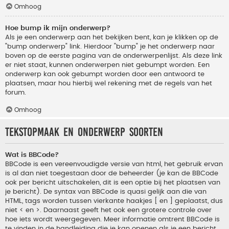
Omhoog
Hoe bump ik mijn onderwerp?
Als je een onderwerp aan het bekijken bent, kan je klikken op de
"bump onderwerp" link. Hierdoor "bump" je het onderwerp naar
boven op de eerste pagina van de onderwerpenlijst. Als deze link
er niet staat, kunnen onderwerpen niet gebumpt worden. Een
onderwerp kan ook gebumpt worden door een antwoord te
plaatsen, maar hou hierbij wel rekening met de regels van het
forum.
Omhoog
Tekstopmaak en onderwerp soorten
Wat is BBCode?
BBCode is een vereenvoudigde versie van html, het gebruik ervan
is al dan niet toegestaan door de beheerder (je kan de BBCode
ook per bericht uitschakelen, dit is een optie bij het plaatsen van
je bericht). De syntax van BBCode is quasi gelijk aan die van
HTML, tags worden tussen vierkante haakjes [ en ] geplaatst, dus
niet < en >. Daarnaast geeft het ook een grotere controle over
hoe iets wordt weergegeven. Meer informatie omtrent BBCode is
te vinden in de handleiding die je kan openen als je een bericht