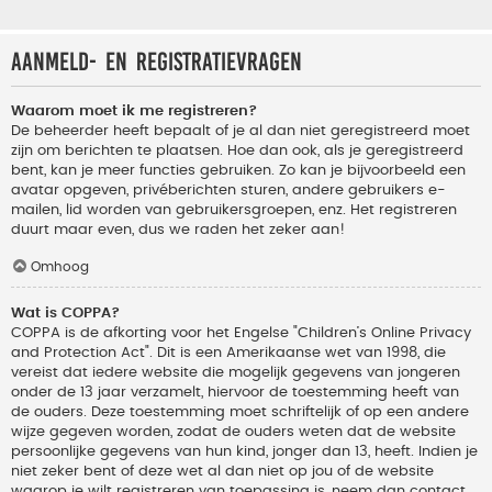
Aanmeld- en registratievragen
Waarom moet ik me registreren?
De beheerder heeft bepaalt of je al dan niet geregistreerd moet
zijn om berichten te plaatsen. Hoe dan ook, als je geregistreerd
bent, kan je meer functies gebruiken. Zo kan je bijvoorbeeld een
avatar opgeven, privéberichten sturen, andere gebruikers e-
mailen, lid worden van gebruikersgroepen, enz. Het registreren
duurt maar even, dus we raden het zeker aan!
Omhoog
Wat is COPPA?
COPPA is de afkorting voor het Engelse "Children’s Online Privacy
and Protection Act". Dit is een Amerikaanse wet van 1998, die
vereist dat iedere website die mogelijk gegevens van jongeren
onder de 13 jaar verzamelt, hiervoor de toestemming heeft van
de ouders. Deze toestemming moet schriftelijk of op een andere
wijze gegeven worden, zodat de ouders weten dat de website
persoonlijke gegevens van hun kind, jonger dan 13, heeft. Indien je
niet zeker bent of deze wet al dan niet op jou of de website
waarop je wilt registreren van toepassing is, neem dan contact