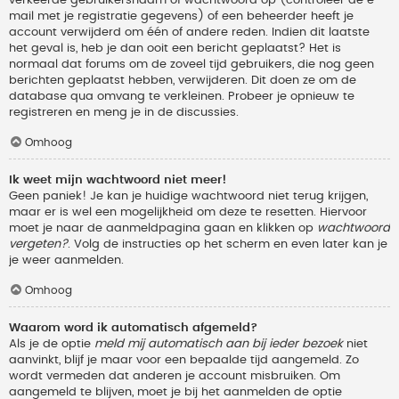
verkeerde gebruikersnaam of wachtwoord op (controleer de e-
mail met je registratie gegevens) of een beheerder heeft je
account verwijderd om één of andere reden. Indien dit laatste
het geval is, heb je dan ooit een bericht geplaatst? Het is
normaal dat forums om de zoveel tijd gebruikers, die nog geen
berichten geplaatst hebben, verwijderen. Dit doen ze om de
database qua omvang te verkleinen. Probeer je opnieuw te
registreren en meng je in de discussies.
Omhoog
Ik weet mijn wachtwoord niet meer!
Geen paniek! Je kan je huidige wachtwoord niet terug krijgen,
maar er is wel een mogelijkheid om deze te resetten. Hiervoor
moet je naar de aanmeldpagina gaan en klikken op
wachtwoord
vergeten?
. Volg de instructies op het scherm en even later kan je
je weer aanmelden.
Omhoog
Waarom word ik automatisch afgemeld?
Als je de optie
meld mij automatisch aan bij ieder bezoek
niet
aanvinkt, blijf je maar voor een bepaalde tijd aangemeld. Zo
wordt vermeden dat anderen je account misbruiken. Om
aangemeld te blijven, moet je bij het aanmelden de optie