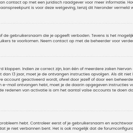
 dan contact op met een juridisch raadgever voor meer informatie. 
t aanspreekpunt is voor deze wetgeving, tenzij dit hieronder vermeld 
of de gebruikersnaam die je opgeeft verboden. Tevens is het mogelijk
ruikers te voorkomen. Neem contact op met de beheerder voor verder
 kloppen. Indien ze correct zijn, kan één of meerdere zaken hiervan 
t dan 13 jaar, moet je de ontvangen instructies opvolgen. Als dit nie
account geactiveerd wordt, ofwel door jezelf of door een beheerder
een e-mail ontvangen hebt, moet je de daarin opgegeven instructies v
 redenen van activatie is om het aantal valse accounts te doen dale
 probleem hebt. Controleer eerst of je gebruikersnaam en wachtwoord 
t je niet verbannen bent. Het is ook mogelijk dat de forumconfigura