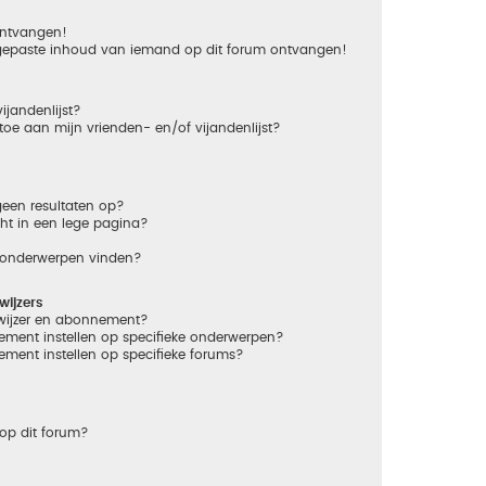
 ontvangen!
gepaste inhoud van iemand op dit forum ontvangen!
ijandenlijst?
 toe aan mijn vrienden- en/of vijandenlijst?
een resultaten op?
ht in een lege pagina?
n onderwerpen vinden?
ijzers
dwijzer en abonnement?
ement instellen op specifieke onderwerpen?
ement instellen op specifieke forums?
op dit forum?