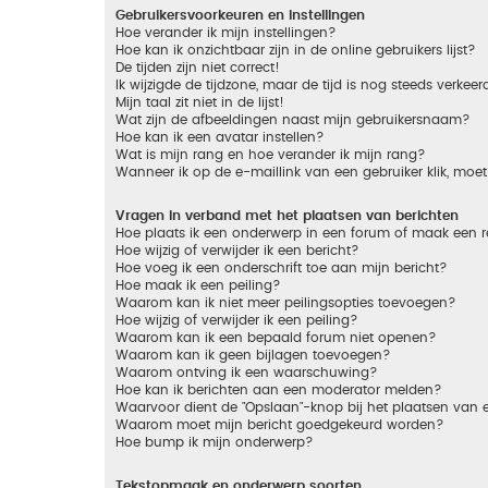
Gebruikersvoorkeuren en instellingen
Hoe verander ik mijn instellingen?
Hoe kan ik onzichtbaar zijn in de online gebruikers lijst?
De tijden zijn niet correct!
Ik wijzigde de tijdzone, maar de tijd is nog steeds verkeer
Mijn taal zit niet in de lijst!
Wat zijn de afbeeldingen naast mijn gebruikersnaam?
Hoe kan ik een avatar instellen?
Wat is mijn rang en hoe verander ik mijn rang?
Wanneer ik op de e-maillink van een gebruiker klik, mo
Vragen in verband met het plaatsen van berichten
Hoe plaats ik een onderwerp in een forum of maak een r
Hoe wijzig of verwijder ik een bericht?
Hoe voeg ik een onderschrift toe aan mijn bericht?
Hoe maak ik een peiling?
Waarom kan ik niet meer peilingsopties toevoegen?
Hoe wijzig of verwijder ik een peiling?
Waarom kan ik een bepaald forum niet openen?
Waarom kan ik geen bijlagen toevoegen?
Waarom ontving ik een waarschuwing?
Hoe kan ik berichten aan een moderator melden?
Waarvoor dient de "Opslaan"-knop bij het plaatsen van 
Waarom moet mijn bericht goedgekeurd worden?
Hoe bump ik mijn onderwerp?
Tekstopmaak en onderwerp soorten