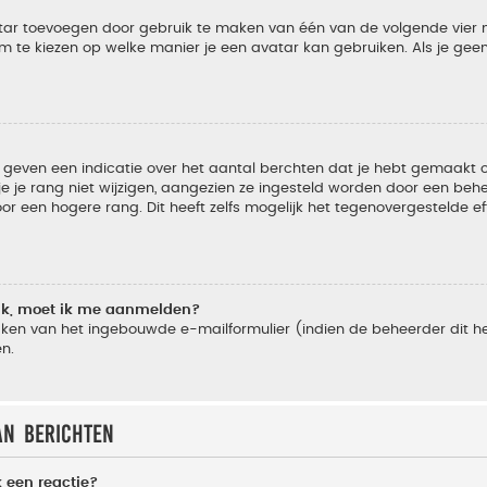
vatar toevoegen door gebruik te maken van één van de volgende vier m
m te kiezen op welke manier je een avatar kan gebruiken. Als je ge
geven een indicatie over het aantal berchten dat je hebt gemaakt of 
je rang niet wijzigen, aangezien ze ingesteld worden door een behee
 een hogere rang. Dit heeft zelfs mogelijk het tegenovergestelde e
lik, moet ik me aanmelden?
ken van het ingebouwde e-mailformulier (indien de beheerder dit he
n.
an berichten
 een reactie?