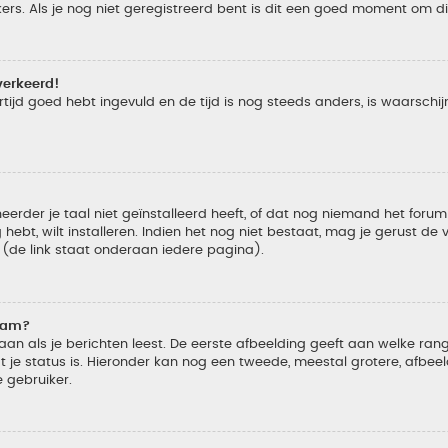
s. Als je nog niet geregistreerd bent is dit een goed moment om di
verkeerd!
tijd goed hebt ingevuld en de tijd is nog steeds anders, is waarschijn
der je taal niet geïnstalleerd heeft, of dat nog niemand het forum in
 hebt, wilt installeren. Indien het nog niet bestaat, mag je gerust d
de link staat onderaan iedere pagina).
naam?
 als je berichten leest. De eerste afbeelding geeft aan welke rang je
 je status is. Hieronder kan nog een tweede, meestal grotere, afbee
e gebruiker.