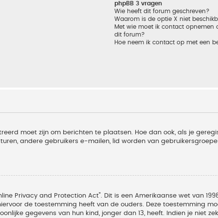
phpBB 3 vragen
Wie heeft dit forum geschreven?
Waarom is de optie X niet beschik
Met wie moet ik contact opnemen om
dit forum?
Hoe neem ik contact op met een b
treerd moet zijn om berichten te plaatsen. Hoe dan ook, als je geregi
sturen, andere gebruikers e-mailen, lid worden van gebruikersgroepe
line Privacy and Protection Act". Dit is een Amerikaanse wet van 1998
hiervoor de toestemming heeft van de ouders. Deze toestemming moet
lijke gegevens van hun kind, jonger dan 13, heeft. Indien je niet zek