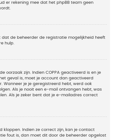
Houd er rekening mee dat het phpBB team geen
wordt.
 dat de beheerder de registratie mogelijkheid heeft
e hulp.
de oorzaak zijn. Indien COPPA geactiveerd is en je
t het geval is, moet je account dan geactiveerd
. Wanneer je je geregistreerd hebt, werd ook
olgen. Als je nooit een e-mail ontvangen hebt, was
n. Als je zeker bent dat je e-mailadres correct
kloppen. Indien ze correct zijn, kan je contact
tie fout is, dan moet dit door de beheerder opgelost