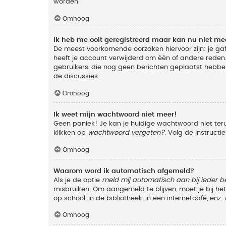
worden.
Omhoog
Ik heb me ooit geregistreerd maar kan nu niet m
De meest voorkomende oorzaken hiervoor zijn: je ga
heeft je account verwijderd om één of andere reden. 
gebruikers, die nog geen berichten geplaatst hebbe
de discussies.
Omhoog
Ik weet mijn wachtwoord niet meer!
Geen paniek! Je kan je huidige wachtwoord niet ter
klikken op
wachtwoord vergeten?
. Volg de instruct
Omhoog
Waarom word ik automatisch afgemeld?
Als je de optie
meld mij automatisch aan bij ieder b
misbruiken. Om aangemeld te blijven, moet je bij h
op school, in de bibliotheek, in een internetcafé, en
Omhoog