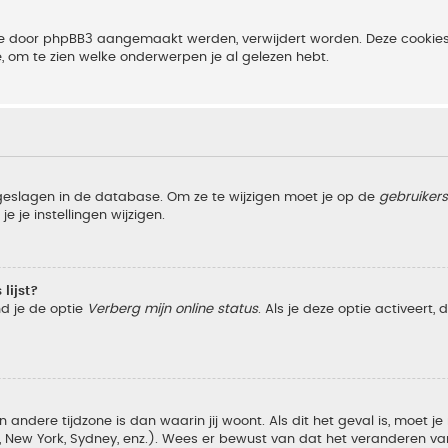
 die door phpBB3 aangemaakt werden, verwijdert worden. Deze cooki
e, om te zien welke onderwerpen je al gelezen hebt.
pgeslagen in de database. Om ze te wijzigen moet je op de
gebruiker
e je instellingen wijzigen.
lijst?
nd je de optie
Verberg mijn online status
. Als je deze optie activeert,
 andere tijdzone is dan waarin jij woont. Als dit het geval is, moet j
w York, Sydney, enz.). Wees er bewust van dat het veranderen van d