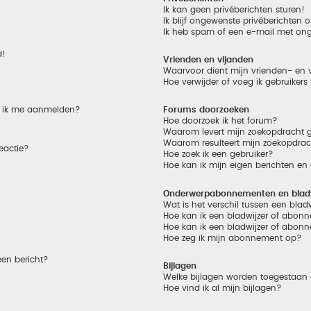
Ik kan geen privéberichten sturen!
Ik blijf ongewenste privéberichten
Ik heb spam of een e-mail met on
d!
Vrienden en vijanden
Waarvoor dient mijn vrienden- en v
Hoe verwijder of voeg ik gebruikers
et ik me aanmelden?
Forums doorzoeken
Hoe doorzoek ik het forum?
Waarom levert mijn zoekopdracht g
Waarom resulteert mijn zoekopdrac
eactie?
Hoe zoek ik een gebruiker?
Hoe kan ik mijn eigen berichten e
Onderwerpabonnementen en bladw
Wat is het verschil tussen een bla
Hoe kan ik een bladwijzer of abonn
Hoe kan ik een bladwijzer of abonn
Hoe zeg ik mijn abonnement op?
een bericht?
Bijlagen
Welke bijlagen worden toegestaan 
Hoe vind ik al mijn bijlagen?