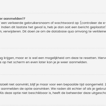
eer aanmelden!?
f een verkeerde gebruikersnaam of wachtwoord op (controleer de e-
Indien dit laatste het geval is, heb je dan ooit een bericht geplaats
n, verwijderen. Dit doen ze om de database qua omvang te verkleinen
ug krijgen, maar er is wel een mogelijkheid om deze te resetten. Hi
ies op het scherm en even later kan je je weer aanmelden.
ezoek
niet aanvinkt, blijf je maar voor een bepaalde tijd aangemeld
et aanmelden de optie aanvinken. We raden dit echter af als je geb
z. Als deze optie niet beschikbaar is, heeft de beheerder deze uitgesch