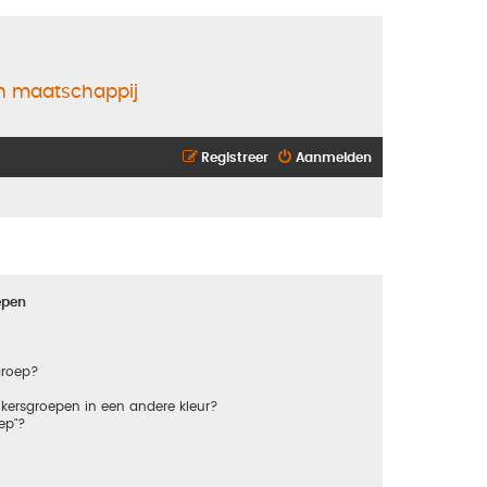
en maatschappij
Registreer
Aanmelden
epen
groep?
kersgroepen in een andere kleur?
ep"?
?