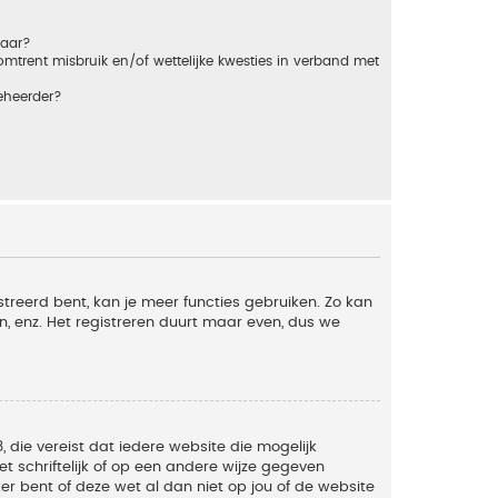
baar?
trent misbruik en/of wettelijke kwesties in verband met
eheerder?
streerd bent, kan je meer functies gebruiken. Zo kan
n, enz. Het registreren duurt maar even, dus we
, die vereist dat iedere website die mogelijk
 schriftelijk of op een andere wijze gegeven
er bent of deze wet al dan niet op jou of de website