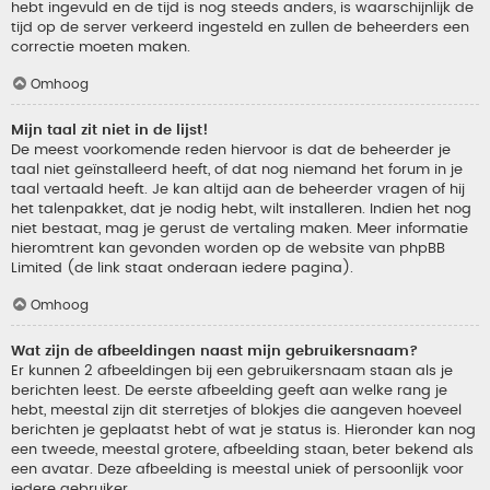
hebt ingevuld en de tijd is nog steeds anders, is waarschijnlijk de
tijd op de server verkeerd ingesteld en zullen de beheerders een
correctie moeten maken.
Omhoog
Mijn taal zit niet in de lijst!
De meest voorkomende reden hiervoor is dat de beheerder je
taal niet geïnstalleerd heeft, of dat nog niemand het forum in je
taal vertaald heeft. Je kan altijd aan de beheerder vragen of hij
het talenpakket, dat je nodig hebt, wilt installeren. Indien het nog
niet bestaat, mag je gerust de vertaling maken. Meer informatie
hieromtrent kan gevonden worden op de website van phpBB
Limited (de link staat onderaan iedere pagina).
Omhoog
Wat zijn de afbeeldingen naast mijn gebruikersnaam?
Er kunnen 2 afbeeldingen bij een gebruikersnaam staan als je
berichten leest. De eerste afbeelding geeft aan welke rang je
hebt, meestal zijn dit sterretjes of blokjes die aangeven hoeveel
berichten je geplaatst hebt of wat je status is. Hieronder kan nog
een tweede, meestal grotere, afbeelding staan, beter bekend als
een avatar. Deze afbeelding is meestal uniek of persoonlijk voor
iedere gebruiker.