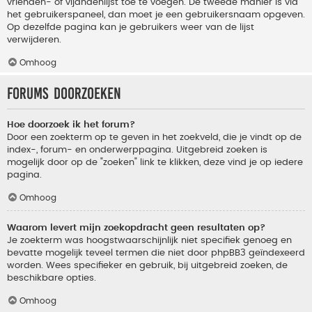
vrienden- of vijandenlijst toe te voegen. De tweede manier is via
het gebruikerspaneel, dan moet je een gebruikersnaam opgeven.
Op dezelfde pagina kan je gebruikers weer van de lijst
verwijderen.
Omhoog
Forums doorzoeken
Hoe doorzoek ik het forum?
Door een zoekterm op te geven in het zoekveld, die je vindt op de
index-, forum- en onderwerppagina. Uitgebreid zoeken is
mogelijk door op de "zoeken" link te klikken, deze vind je op iedere
pagina.
Omhoog
Waarom levert mijn zoekopdracht geen resultaten op?
Je zoekterm was hoogstwaarschijnlijk niet specifiek genoeg en
bevatte mogelijk teveel termen die niet door phpBB3 geïndexeerd
worden. Wees specifieker en gebruik, bij uitgebreid zoeken, de
beschikbare opties.
Omhoog