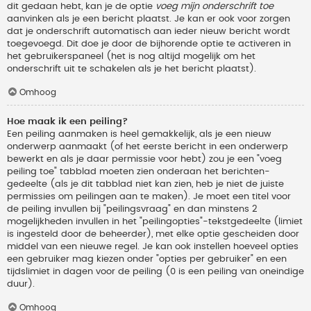
dit gedaan hebt, kan je de optie
voeg mijn onderschrift toe
aanvinken als je een bericht plaatst. Je kan er ook voor zorgen
dat je onderschrift automatisch aan ieder nieuw bericht wordt
toegevoegd. Dit doe je door de bijhorende optie te activeren in
het gebruikerspaneel (het is nog altijd mogelijk om het
onderschrift uit te schakelen als je het bericht plaatst).
Omhoog
Hoe maak ik een peiling?
Een peiling aanmaken is heel gemakkelijk, als je een nieuw
onderwerp aanmaakt (of het eerste bericht in een onderwerp
bewerkt en als je daar permissie voor hebt) zou je een "voeg
peiling toe" tabblad moeten zien onderaan het berichten-
gedeelte (als je dit tabblad niet kan zien, heb je niet de juiste
permissies om peilingen aan te maken). Je moet een titel voor
de peiling invullen bij "peilingsvraag" en dan minstens 2
mogelijkheden invullen in het "peilingopties"-tekstgedeelte (limiet
is ingesteld door de beheerder), met elke optie gescheiden door
middel van een nieuwe regel. Je kan ook instellen hoeveel opties
een gebruiker mag kiezen onder "opties per gebruiker" en een
tijdslimiet in dagen voor de peiling (0 is een peiling van oneindige
duur).
Omhoog