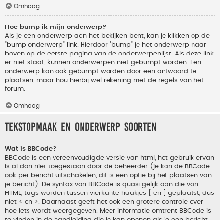
Omhoog
Hoe bump ik mijn onderwerp?
Als je een onderwerp aan het bekijken bent, kan je klikken op de
"bump onderwerp" link. Hierdoor "bump" je het onderwerp naar
boven op de eerste pagina van de onderwerpenlijst. Als deze link
er niet staat, kunnen onderwerpen niet gebumpt worden. Een
onderwerp kan ook gebumpt worden door een antwoord te
plaatsen, maar hou hierbij wel rekening met de regels van het
forum.
Omhoog
Tekstopmaak en onderwerp soorten
Wat is BBCode?
BBCode is een vereenvoudigde versie van html, het gebruik ervan
is al dan niet toegestaan door de beheerder (je kan de BBCode
ook per bericht uitschakelen, dit is een optie bij het plaatsen van
je bericht). De syntax van BBCode is quasi gelijk aan die van
HTML, tags worden tussen vierkante haakjes [ en ] geplaatst, dus
niet < en >. Daarnaast geeft het ook een grotere controle over
hoe iets wordt weergegeven. Meer informatie omtrent BBCode is
te vinden in de handleiding die je kan openen als je een bericht