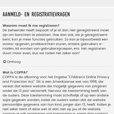
Aanmeld- en registratievragen
Waarom moet ik me registreren?
De beheerder heeft bepaalt of je al dan niet geregistreerd moet
zijn om berichten te plaatsen. Hoe dan ook, als je geregistreerd
bent, kan je meer functies gebruiken. Zo kan je bijvoorbeeld een
avatar opgeven, privéberichten sturen, andere gebruikers e-
mailen, lid worden van gebruikersgroepen, enz. Het registreren
duurt maar even, dus we raden het zeker aan!
Omhoog
Wat is COPPA?
COPPA is de afkorting voor het Engelse "Children’s Online Privacy
and Protection Act". Dit is een Amerikaanse wet van 1998, die
vereist dat iedere website die mogelijk gegevens van jongeren
onder de 13 jaar verzamelt, hiervoor de toestemming heeft van
de ouders. Deze toestemming moet schriftelijk of op een andere
wijze gegeven worden, zodat de ouders weten dat de website
persoonlijke gegevens van hun kind, jonger dan 13, heeft. Indien je
niet zeker bent of deze wet al dan niet op jou of de website
waarop je wilt registreren van toepassing is, neem dan contact