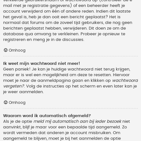
verkeerde gebruikersnaam of wachtwoord op (controleer de e-
mail met je registratie gegevens) of een beheerder heeft je
account verwijderd om één of andere reden. Indien dit laatste
het geval is, heb je dan ooit een bericht geplaatst? Het is
normaal dat forums om de zoveel tijd gebruikers, die nog geen
berichten geplaatst hebben, verwijderen. Dit doen ze om de
database qua omvang te verkleinen. Probeer je opnieuw te
registreren en meng je in de discussies.
Omhoog
Ik weet mijn wachtwoord niet meer!
Geen paniek! Je kan je huidige wachtwoord niet terug krijgen,
maar er is wel een mogelijkheid om deze te resetten. Hiervoor
moet je naar de aanmeldpagina gaan en klikken op
wachtwoord
vergeten?
. Volg de instructies op het scherm en even later kan je
je weer aanmelden.
Omhoog
Waarom word ik automatisch afgemeld?
Als je de optie
meld mij automatisch aan bij ieder bezoek
niet
aanvinkt, blijf je maar voor een bepaalde tijd aangemeld. Zo
wordt vermeden dat anderen je account misbruiken. Om
aangemeld te blijven, moet je bij het aanmelden de optie