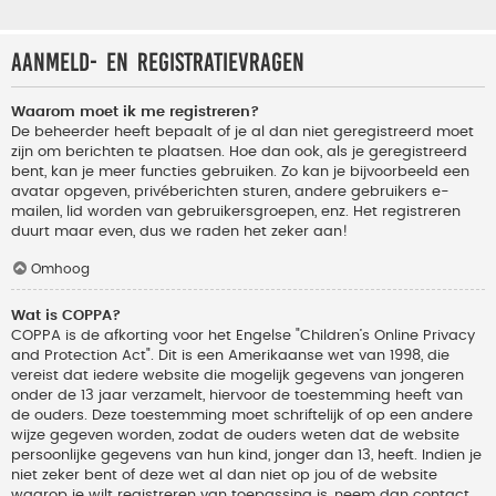
Aanmeld- en registratievragen
Waarom moet ik me registreren?
De beheerder heeft bepaalt of je al dan niet geregistreerd moet
zijn om berichten te plaatsen. Hoe dan ook, als je geregistreerd
bent, kan je meer functies gebruiken. Zo kan je bijvoorbeeld een
avatar opgeven, privéberichten sturen, andere gebruikers e-
mailen, lid worden van gebruikersgroepen, enz. Het registreren
duurt maar even, dus we raden het zeker aan!
Omhoog
Wat is COPPA?
COPPA is de afkorting voor het Engelse "Children’s Online Privacy
and Protection Act". Dit is een Amerikaanse wet van 1998, die
vereist dat iedere website die mogelijk gegevens van jongeren
onder de 13 jaar verzamelt, hiervoor de toestemming heeft van
de ouders. Deze toestemming moet schriftelijk of op een andere
wijze gegeven worden, zodat de ouders weten dat de website
persoonlijke gegevens van hun kind, jonger dan 13, heeft. Indien je
niet zeker bent of deze wet al dan niet op jou of de website
waarop je wilt registreren van toepassing is, neem dan contact