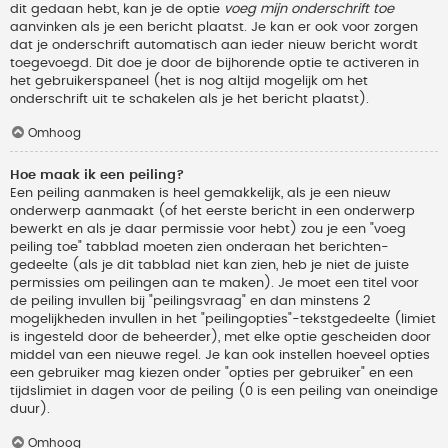
dit gedaan hebt, kan je de optie
voeg mijn onderschrift toe
aanvinken als je een bericht plaatst. Je kan er ook voor zorgen
dat je onderschrift automatisch aan ieder nieuw bericht wordt
toegevoegd. Dit doe je door de bijhorende optie te activeren in
het gebruikerspaneel (het is nog altijd mogelijk om het
onderschrift uit te schakelen als je het bericht plaatst).
Omhoog
Hoe maak ik een peiling?
Een peiling aanmaken is heel gemakkelijk, als je een nieuw
onderwerp aanmaakt (of het eerste bericht in een onderwerp
bewerkt en als je daar permissie voor hebt) zou je een "voeg
peiling toe" tabblad moeten zien onderaan het berichten-
gedeelte (als je dit tabblad niet kan zien, heb je niet de juiste
permissies om peilingen aan te maken). Je moet een titel voor
de peiling invullen bij "peilingsvraag" en dan minstens 2
mogelijkheden invullen in het "peilingopties"-tekstgedeelte (limiet
is ingesteld door de beheerder), met elke optie gescheiden door
middel van een nieuwe regel. Je kan ook instellen hoeveel opties
een gebruiker mag kiezen onder "opties per gebruiker" en een
tijdslimiet in dagen voor de peiling (0 is een peiling van oneindige
duur).
Omhoog