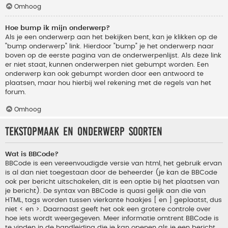
Omhoog
Hoe bump ik mijn onderwerp?
Als je een onderwerp aan het bekijken bent, kan je klikken op de
"bump onderwerp" link. Hierdoor "bump" je het onderwerp naar
boven op de eerste pagina van de onderwerpenlijst. Als deze link
er niet staat, kunnen onderwerpen niet gebumpt worden. Een
onderwerp kan ook gebumpt worden door een antwoord te
plaatsen, maar hou hierbij wel rekening met de regels van het
forum.
Omhoog
Tekstopmaak en onderwerp soorten
Wat is BBCode?
BBCode is een vereenvoudigde versie van html, het gebruik ervan
is al dan niet toegestaan door de beheerder (je kan de BBCode
ook per bericht uitschakelen, dit is een optie bij het plaatsen van
je bericht). De syntax van BBCode is quasi gelijk aan die van
HTML, tags worden tussen vierkante haakjes [ en ] geplaatst, dus
niet < en >. Daarnaast geeft het ook een grotere controle over
hoe iets wordt weergegeven. Meer informatie omtrent BBCode is
te vinden in de handleiding die je kan openen als je een bericht