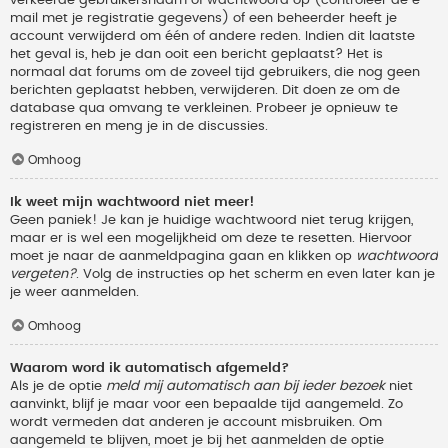
verkeerde gebruikersnaam of wachtwoord op (controleer de e-
mail met je registratie gegevens) of een beheerder heeft je
account verwijderd om één of andere reden. Indien dit laatste
het geval is, heb je dan ooit een bericht geplaatst? Het is
normaal dat forums om de zoveel tijd gebruikers, die nog geen
berichten geplaatst hebben, verwijderen. Dit doen ze om de
database qua omvang te verkleinen. Probeer je opnieuw te
registreren en meng je in de discussies.
Omhoog
Ik weet mijn wachtwoord niet meer!
Geen paniek! Je kan je huidige wachtwoord niet terug krijgen,
maar er is wel een mogelijkheid om deze te resetten. Hiervoor
moet je naar de aanmeldpagina gaan en klikken op
wachtwoord
vergeten?
. Volg de instructies op het scherm en even later kan je
je weer aanmelden.
Omhoog
Waarom word ik automatisch afgemeld?
Als je de optie
meld mij automatisch aan bij ieder bezoek
niet
aanvinkt, blijf je maar voor een bepaalde tijd aangemeld. Zo
wordt vermeden dat anderen je account misbruiken. Om
aangemeld te blijven, moet je bij het aanmelden de optie