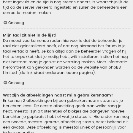
hebt ingevuld en de tijd is nog steeds anders, is waarschijnlijk de
tijd op de server verkeerd ingesteld en zullen de beheerders een
correctie moeten maken.
Omhoog
Mijn taal zit niet in de lijst!
De meest voorkomende reden hiervoor is dat de beheerder je
taal niet geïnstalleerd heeft, of dat nog niemand het forum in je
taal vertaald heeft. Je kan altijd aan de beheerder vragen of hij
het talenpakket, dat je nodig hebt, wilt installeren. Indien het nog
niet bestaat, mag je gerust de vertaling maken. Meer informatie
hieromtrent kan gevonden worden op de website van phpBB
Limited (de link staat onderaan iedere pagina).
Omhoog
Wat zijn de afbeeldingen naast mijn gebruikersnaam?
Er kunnen 2 afbeeldingen bij een gebruikersnaam staan als je
berichten leest. De eerste afbeelding geeft aan welke rang je
hebt, meestal zijn dit sterretjes of blokjes die aangeven hoeveel
berichten je geplaatst hebt of wat je status is. Hieronder kan nog
een tweede, meestal grotere, afbeelding staan, beter bekend als
een avatar. Deze afbeelding is meestal uniek of persoonlijk voor
iedere gebruiker.