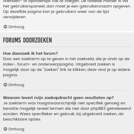
vrienden- of vijandenlijst toe te voegen. De tweede manier is via
het gebruikerspaneel, dan moet je een gebruikersnaam opgeven.
Op dezelfde pagina kan je gebruikers weer van de lijst
verwijderen.
Omhoog
Forums doorzoeken
Hoe doorzoek ik het forum?
Door een zoekterm op te geven in het zoekveld, die je vindt op de
index-, forum- en onderwerppagina. Uitgebreid zoeken is
mogelijk door op de "zoeken" link te klikken, deze vind je op iedere
pagina.
Omhoog
Waarom levert mijn zoekopdracht geen resultaten op?
Je zoekterm was hoogstwaarschijnlijk niet specifiek genoeg en
bevatte mogelijk teveel termen die niet door phpBB3 geïndexeerd
worden. Wees specifieker en gebruik, bij uitgebreid zoeken, de
beschikbare opties.
Omhoog