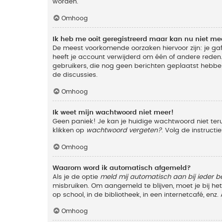
worden.
Omhoog
Ik heb me ooit geregistreerd maar kan nu niet m
De meest voorkomende oorzaken hiervoor zijn: je ga
heeft je account verwijderd om één of andere reden. 
gebruikers, die nog geen berichten geplaatst hebbe
de discussies.
Omhoog
Ik weet mijn wachtwoord niet meer!
Geen paniek! Je kan je huidige wachtwoord niet ter
klikken op
wachtwoord vergeten?
. Volg de instruct
Omhoog
Waarom word ik automatisch afgemeld?
Als je de optie
meld mij automatisch aan bij ieder b
misbruiken. Om aangemeld te blijven, moet je bij h
op school, in de bibliotheek, in een internetcafé, en
Omhoog