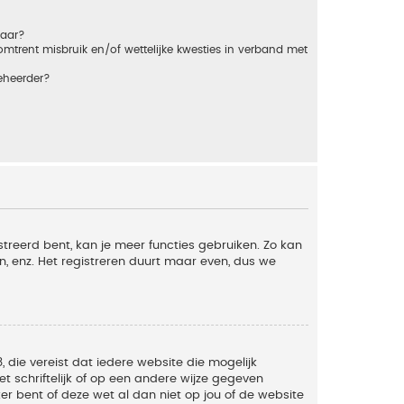
baar?
trent misbruik en/of wettelijke kwesties in verband met
eheerder?
streerd bent, kan je meer functies gebruiken. Zo kan
n, enz. Het registreren duurt maar even, dus we
, die vereist dat iedere website die mogelijk
 schriftelijk of op een andere wijze gegeven
er bent of deze wet al dan niet op jou of de website