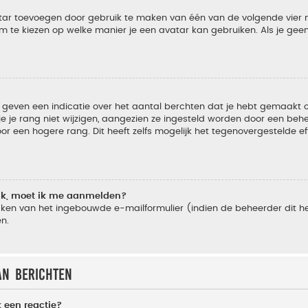
vatar toevoegen door gebruik te maken van één van de volgende vier m
m te kiezen op welke manier je een avatar kan gebruiken. Als je ge
geven een indicatie over het aantal berchten dat je hebt gemaakt of 
je rang niet wijzigen, aangezien ze ingesteld worden door een behee
 een hogere rang. Dit heeft zelfs mogelijk het tegenovergestelde e
lik, moet ik me aanmelden?
ken van het ingebouwde e-mailformulier (indien de beheerder dit he
n.
an berichten
 een reactie?