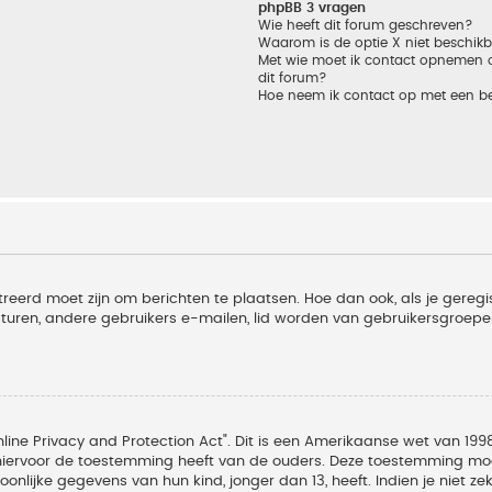
phpBB 3 vragen
Wie heeft dit forum geschreven?
Waarom is de optie X niet beschik
Met wie moet ik contact opnemen om
dit forum?
Hoe neem ik contact op met een b
treerd moet zijn om berichten te plaatsen. Hoe dan ook, als je geregi
sturen, andere gebruikers e-mailen, lid worden van gebruikersgroepe
line Privacy and Protection Act". Dit is een Amerikaanse wet van 1998
hiervoor de toestemming heeft van de ouders. Deze toestemming moet
lijke gegevens van hun kind, jonger dan 13, heeft. Indien je niet zek