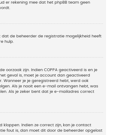
Houd er rekening mee dat het phpBB team geen
wordt.
 dat de beheerder de registratie mogelijkheid heeft
e hulp.
de oorzaak zijn. Indien COPPA geactiveerd is en je
t het geval is, moet je account dan geactiveerd
. Wanneer je je geregistreerd hebt, werd ook
olgen. Als je nooit een e-mail ontvangen hebt, was
n. Als je zeker bent dat je e-mailadres correct
kloppen. Indien ze correct zijn, kan je contact
tie fout is, dan moet dit door de beheerder opgelost