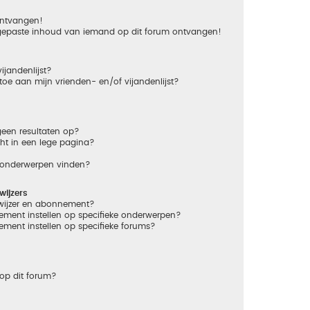
 ontvangen!
gepaste inhoud van iemand op dit forum ontvangen!
ijandenlijst?
 toe aan mijn vrienden- en/of vijandenlijst?
een resultaten op?
ht in een lege pagina?
n onderwerpen vinden?
ijzers
dwijzer en abonnement?
ement instellen op specifieke onderwerpen?
ement instellen op specifieke forums?
op dit forum?