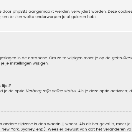
 die door phpBB3 aangemaakt werden, verwijdert worden. Deze cooki
e, om te zien welke onderwerpen je al gelezen hebt.
pgeslagen in de database. Om ze te wijzigen moet je op de
gebruiker
e je instellingen wijzigen.
lijst?
nd je de optie
Verberg mijn online status
. Als je deze optie activeert,
 andere tijdzone is dan waarin jij woont. Als dit het geval is, moet j
w York, Sydney, enz.). Wees er bewust van dat het veranderen van d