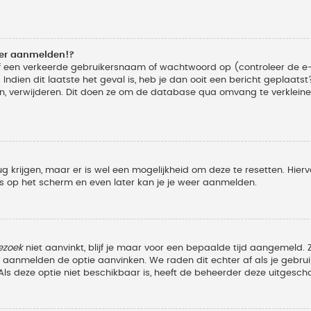
eer aanmelden!?
f een verkeerde gebruikersnaam of wachtwoord op (controleer de e-
Indien dit laatste het geval is, heb je dan ooit een bericht geplaats
n, verwijderen. Dit doen ze om de database qua omvang te verkleinen
ug krijgen, maar er is wel een mogelijkheid om deze te resetten. Hi
ies op het scherm en even later kan je je weer aanmelden.
ezoek
niet aanvinkt, blijf je maar voor een bepaalde tijd aangemeld
et aanmelden de optie aanvinken. We raden dit echter af als je geb
z. Als deze optie niet beschikbaar is, heeft de beheerder deze uitgesch