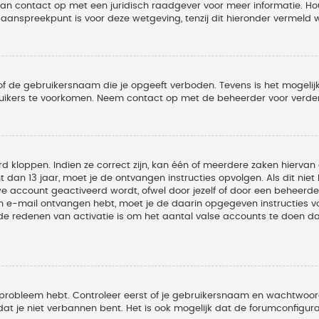
 dan contact op met een juridisch raadgever voor meer informatie. 
t aanspreekpunt is voor deze wetgeving, tenzij dit hieronder vermeld 
of de gebruikersnaam die je opgeeft verboden. Tevens is het mogelijk
ruikers te voorkomen. Neem contact op met de beheerder voor verder
 kloppen. Indien ze correct zijn, kan één of meerdere zaken hiervan 
t dan 13 jaar, moet je de ontvangen instructies opvolgen. Als dit nie
account geactiveerd wordt, ofwel door jezelf of door een beheerder
een e-mail ontvangen hebt, moet je de daarin opgegeven instructies v
 redenen van activatie is om het aantal valse accounts te doen dale
 probleem hebt. Controleer eerst of je gebruikersnaam en wachtwoord 
t je niet verbannen bent. Het is ook mogelijk dat de forumconfigura