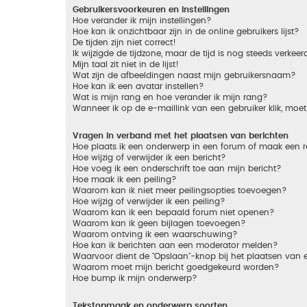
Gebruikersvoorkeuren en instellingen
Hoe verander ik mijn instellingen?
Hoe kan ik onzichtbaar zijn in de online gebruikers lijst?
De tijden zijn niet correct!
Ik wijzigde de tijdzone, maar de tijd is nog steeds verkeer
Mijn taal zit niet in de lijst!
Wat zijn de afbeeldingen naast mijn gebruikersnaam?
Hoe kan ik een avatar instellen?
Wat is mijn rang en hoe verander ik mijn rang?
Wanneer ik op de e-maillink van een gebruiker klik, mo
Vragen in verband met het plaatsen van berichten
Hoe plaats ik een onderwerp in een forum of maak een r
Hoe wijzig of verwijder ik een bericht?
Hoe voeg ik een onderschrift toe aan mijn bericht?
Hoe maak ik een peiling?
Waarom kan ik niet meer peilingsopties toevoegen?
Hoe wijzig of verwijder ik een peiling?
Waarom kan ik een bepaald forum niet openen?
Waarom kan ik geen bijlagen toevoegen?
Waarom ontving ik een waarschuwing?
Hoe kan ik berichten aan een moderator melden?
Waarvoor dient de "Opslaan"-knop bij het plaatsen van 
Waarom moet mijn bericht goedgekeurd worden?
Hoe bump ik mijn onderwerp?
Tekstopmaak en onderwerp soorten