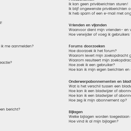
Ik kan geen privéberichten sturen!
Ik blijf ongewenste privéberichten
Ik heb spam of een e-mail met on
d!
Vrienden en vijanden
Waarvoor dient mijn vrienden- en v
Hoe verwijder of voeg ik gebruikers
et ik me aanmelden?
Forums doorzoeken
Hoe doorzoek ik het forum?
Waarom levert mijn zoekopdracht g
Waarom resulteert mijn zoekopdrac
eactie?
Hoe zoek ik een gebruiker?
Hoe kan ik mijn eigen berichten e
Onderwerpabonnementen en bladw
Wat is het verschil tussen een bla
Hoe kan ik een bladwijzer of abonn
Hoe kan ik een bladwijzer of abonn
Hoe zeg ik mijn abonnement op?
een bericht?
Bijlagen
Welke bijlagen worden toegestaan 
Hoe vind ik al mijn bijlagen?