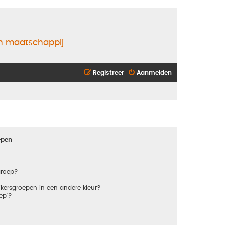
en maatschappij
Registreer
Aanmelden
epen
groep?
kersgroepen in een andere kleur?
ep"?
?