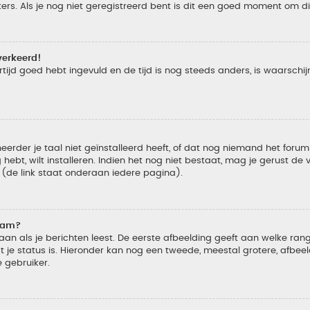
s. Als je nog niet geregistreerd bent is dit een goed moment om di
verkeerd!
tijd goed hebt ingevuld en de tijd is nog steeds anders, is waarschijn
der je taal niet geïnstalleerd heeft, of dat nog niemand het forum in
 hebt, wilt installeren. Indien het nog niet bestaat, mag je gerust d
de link staat onderaan iedere pagina).
naam?
 als je berichten leest. De eerste afbeelding geeft aan welke rang je
 je status is. Hieronder kan nog een tweede, meestal grotere, afbee
e gebruiker.