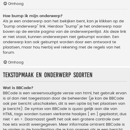
Omhoog
Hoe bump ik mijn onderwerp?
Als je een onderwerp aan het bekijken bent, kan je klikken op de
"bump onderwerp" link. Hierdoor "bump" je het onderwerp naar
boven op de eerste pagina van de onderwerpenlijst. Als deze link
er niet staat, kunnen onderwerpen niet gebumpt worden. Een
onderwerp kan ook gebumpt worden door een antwoord te
plaatsen, maar hou hierbij wel rekening met de regels van het
forum.
Omhoog
Tekstopmaak en onderwerp soorten
Wat is BBCode?
BBCode is een vereenvoudigde versie van html, het gebruik ervan
is al dan niet toegestaan door de beheerder (je kan de BBCode
ook per bericht uitschakelen, dit is een optie bij het plaatsen van
je bericht). De syntax van BBCode is quasi gelijk aan die van
HTML, tags worden tussen vierkante haakjes [ en ] geplaatst, dus
niet < en >. Daarnaast geeft het ook een grotere controle over
hoe iets wordt weergegeven. Meer informatie omtrent BBCode is
te vinden in de handleiding die je kan openen als je een bericht