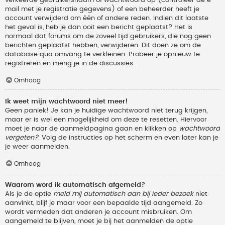
verkeerde gebruikersnaam of wachtwoord op (controleer de e-
mail met je registratie gegevens) of een beheerder heeft je
account verwijderd om één of andere reden. Indien dit laatste
het geval is, heb je dan ooit een bericht geplaatst? Het is
normaal dat forums om de zoveel tijd gebruikers, die nog geen
berichten geplaatst hebben, verwijderen. Dit doen ze om de
database qua omvang te verkleinen. Probeer je opnieuw te
registreren en meng je in de discussies.
Omhoog
Ik weet mijn wachtwoord niet meer!
Geen paniek! Je kan je huidige wachtwoord niet terug krijgen,
maar er is wel een mogelijkheid om deze te resetten. Hiervoor
moet je naar de aanmeldpagina gaan en klikken op
wachtwoord
vergeten?
. Volg de instructies op het scherm en even later kan je
je weer aanmelden.
Omhoog
Waarom word ik automatisch afgemeld?
Als je de optie
meld mij automatisch aan bij ieder bezoek
niet
aanvinkt, blijf je maar voor een bepaalde tijd aangemeld. Zo
wordt vermeden dat anderen je account misbruiken. Om
aangemeld te blijven, moet je bij het aanmelden de optie