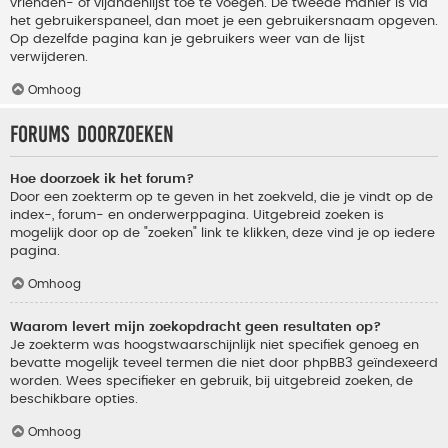
vrienden- of vijandenlijst toe te voegen. De tweede manier is via
het gebruikerspaneel, dan moet je een gebruikersnaam opgeven.
Op dezelfde pagina kan je gebruikers weer van de lijst
verwijderen.
Omhoog
Forums doorzoeken
Hoe doorzoek ik het forum?
Door een zoekterm op te geven in het zoekveld, die je vindt op de
index-, forum- en onderwerppagina. Uitgebreid zoeken is
mogelijk door op de "zoeken" link te klikken, deze vind je op iedere
pagina.
Omhoog
Waarom levert mijn zoekopdracht geen resultaten op?
Je zoekterm was hoogstwaarschijnlijk niet specifiek genoeg en
bevatte mogelijk teveel termen die niet door phpBB3 geïndexeerd
worden. Wees specifieker en gebruik, bij uitgebreid zoeken, de
beschikbare opties.
Omhoog