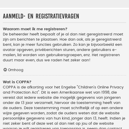
Aanmeld- en registratievragen
Waarom moet ik me registreren?
De beheerder heeft bepaalt of je al dan niet geregistreerd moet
zijn om berichten te plaatsen. Hoe dan ook, als je geregistreerd
bent, kan je meer functies gebruiken. Zo kan je bijvoorbeeld een
avatar opgeven, privéberichten sturen, andere gebruikers e-
mailen, lid worden van gebruikersgroepen, enz. Het registreren
duurt maar even, dus we raden het zeker aan!
Omhoog
Wat is COPPA?
COPPA is de afkorting voor het Engelse "Children’s Online Privacy
and Protection Act". Dit is een Amerikaanse wet van 1998, die
vereist dat iedere website die mogelijk gegevens van jongeren
onder de 13 jaar verzamelt, hiervoor de toestemming heeft van
de ouders. Deze toestemming moet schriftelijk of op een andere
wijze gegeven worden, zodat de ouders weten dat de website
persoonlijke gegevens van hun kind, jonger dan 13, heeft. Indien je
niet zeker bent of deze wet al dan niet op jou of de website
waarop je wilt registreren van toepassing is, neem dan contact