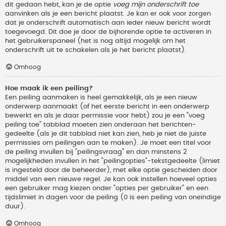
dit gedaan hebt, kan je de optie
voeg mijn onderschrift toe
aanvinken als je een bericht plaatst. Je kan er ook voor zorgen
dat je onderschrift automatisch aan ieder nieuw bericht wordt
toegevoegd. Dit doe je door de bijhorende optie te activeren in
het gebruikerspaneel (het is nog altijd mogelijk om het
onderschrift uit te schakelen als je het bericht plaatst).
Omhoog
Hoe maak ik een peiling?
Een peiling aanmaken is heel gemakkelijk, als je een nieuw
onderwerp aanmaakt (of het eerste bericht in een onderwerp
bewerkt en als je daar permissie voor hebt) zou je een "voeg
peiling toe" tabblad moeten zien onderaan het berichten-
gedeelte (als je dit tabblad niet kan zien, heb je niet de juiste
permissies om peilingen aan te maken). Je moet een titel voor
de peiling invullen bij "peilingsvraag" en dan minstens 2
mogelijkheden invullen in het "peilingopties"-tekstgedeelte (limiet
is ingesteld door de beheerder), met elke optie gescheiden door
middel van een nieuwe regel. Je kan ook instellen hoeveel opties
een gebruiker mag kiezen onder "opties per gebruiker" en een
tijdslimiet in dagen voor de peiling (0 is een peiling van oneindige
duur).
Omhoog