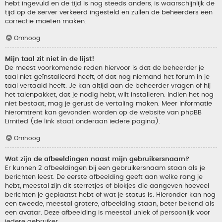
hebt ingevuld en de tijd is nog steeds anders, is waarschijnlijk de
tijd op de server verkeerd ingesteld en zullen de beheerders een
correctie moeten maken.
Omhoog
Mijn taal zit niet in de lijst!
De meest voorkomende reden hiervoor is dat de beheerder je
taal niet geïnstalleerd heeft, of dat nog niemand het forum in je
taal vertaald heeft. Je kan altijd aan de beheerder vragen of hij
het talenpakket, dat je nodig hebt, wilt installeren. Indien het nog
niet bestaat, mag je gerust de vertaling maken. Meer informatie
hieromtrent kan gevonden worden op de website van phpBB
Limited (de link staat onderaan iedere pagina).
Omhoog
Wat zijn de afbeeldingen naast mijn gebruikersnaam?
Er kunnen 2 afbeeldingen bij een gebruikersnaam staan als je
berichten leest. De eerste afbeelding geeft aan welke rang je
hebt, meestal zijn dit sterretjes of blokjes die aangeven hoeveel
berichten je geplaatst hebt of wat je status is. Hieronder kan nog
een tweede, meestal grotere, afbeelding staan, beter bekend als
een avatar. Deze afbeelding is meestal uniek of persoonlijk voor
iedere gebruiker.