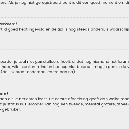
s. Als je nog niet geregistreerd bent is dit een goed moment om di
verkeerd!
tijd goed hebt ingevuld en de tijd is nog steeds anders, is waarschijn
der je taal niet geïnstalleerd heeft, of dat nog niemand het forum in
 hebt, wilt installeren. Indien het nog niet bestaat, mag je gerust d
de link staat onderaan iedere pagina).
naam?
 als je berichten leest. De eerste afbeelding geeft aan welke rang je
 je status is. Hieronder kan nog een tweede, meestal grotere, afbee
e gebruiker.