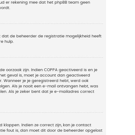
Houd er rekening mee dat het phpBB team geen
wordt.
 dat de beheerder de registratie mogelijkheid heeft
e hulp.
de oorzaak zijn. Indien COPPA geactiveerd is en je
t het geval is, moet je account dan geactiveerd
. Wanneer je je geregistreerd hebt, werd ook
olgen. Als je nooit een e-mail ontvangen hebt, was
n. Als je zeker bent dat je e-mailadres correct
kloppen. Indien ze correct zijn, kan je contact
tie fout is, dan moet dit door de beheerder opgelost