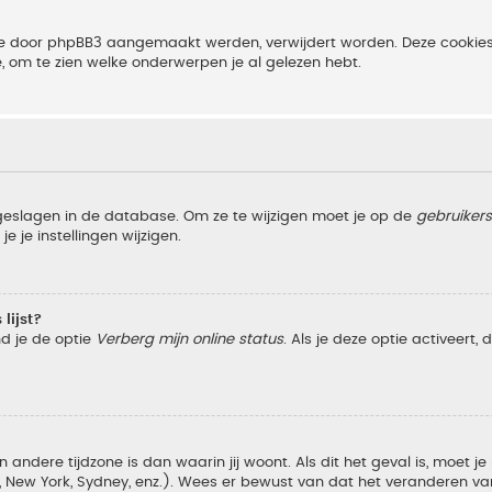
 die door phpBB3 aangemaakt werden, verwijdert worden. Deze cooki
e, om te zien welke onderwerpen je al gelezen hebt.
pgeslagen in de database. Om ze te wijzigen moet je op de
gebruiker
e je instellingen wijzigen.
lijst?
nd je de optie
Verberg mijn online status
. Als je deze optie activeert,
 andere tijdzone is dan waarin jij woont. Als dit het geval is, moet j
w York, Sydney, enz.). Wees er bewust van dat het veranderen van d