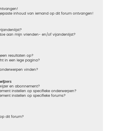
 ontvangen!
gepaste inhoud van iemand op dit forum ontvangen!
ijandenlijst?
 toe aan mijn vrienden- en/of vijandenlijst?
een resultaten op?
ht in een lege pagina?
n onderwerpen vinden?
ijzers
dwijzer en abonnement?
ement instellen op specifieke onderwerpen?
ement instellen op specifieke forums?
op dit forum?