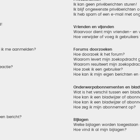
Ik kan geen privéberichten sturen!
Ik blijf ongewenste privéberichten
Ik heb spam of een e-mail met on
d!
Vrienden en vijanden
Waarvoor dient mijn vrienden- en v
Hoe verwijder of voeg ik gebruikers
et ik me aanmelden?
Forums doorzoeken
Hoe doorzoek ik het forum?
Waarom levert mijn zoekopdracht g
Waarom resulteert mijn zoekopdrac
eactie?
Hoe zoek ik een gebruiker?
Hoe kan ik mijn eigen berichten e
Onderwerpabonnementen en bladw
Wat is het verschil tussen een bla
Hoe kan ik een bladwijzer of abonn
Hoe kan ik een bladwijzer of abonn
Hoe zeg ik mijn abonnement op?
een bericht?
Bijlagen
Welke bijlagen worden toegestaan 
Hoe vind ik al mijn bijlagen?