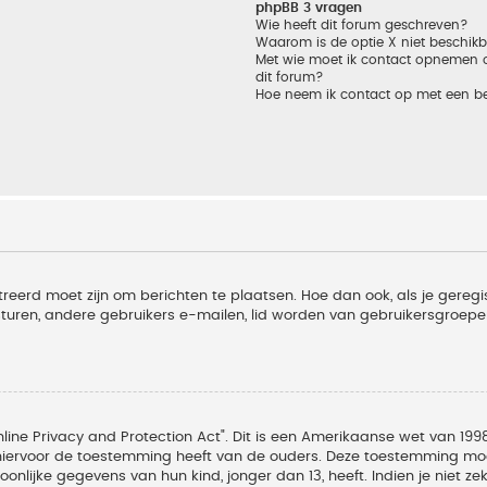
phpBB 3 vragen
Wie heeft dit forum geschreven?
Waarom is de optie X niet beschik
Met wie moet ik contact opnemen om
dit forum?
Hoe neem ik contact op met een b
treerd moet zijn om berichten te plaatsen. Hoe dan ook, als je geregi
sturen, andere gebruikers e-mailen, lid worden van gebruikersgroepe
line Privacy and Protection Act". Dit is een Amerikaanse wet van 1998
hiervoor de toestemming heeft van de ouders. Deze toestemming moet
lijke gegevens van hun kind, jonger dan 13, heeft. Indien je niet zek