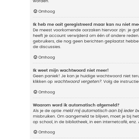
worden.
Omhoog
Ik heb me ooit geregistreerd maar kan nu niet m
De meest voorkomende oorzaken hiervoor zijn: je ga
heeft je account verwijderd om één of andere reden. 
gebruikers, die nog geen berichten geplaatst hebbe
de discussies.
Omhoog
Ik weet mijn wachtwoord niet meer!
Geen paniek! Je kan je huidige wachtwoord niet ter
klikken op
wachtwoord vergeten?
. Volg de instruct
Omhoog
Waarom word ik automatisch afgemeld?
Als je de optie
meld mij automatisch aan bij ieder b
misbruiken. Om aangemeld te blijven, moet je bij h
op school, in de bibliotheek, in een internetcafé, en
Omhoog