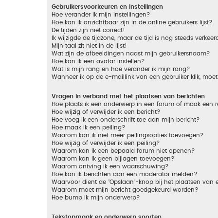
Gebruikersvoorkeuren en instellingen
Hoe verander ik mijn instellingen?
Hoe kan ik onzichtbaar zijn in de online gebruikers lijst?
De tijden zijn niet correct!
Ik wijzigde de tijdzone, maar de tijd is nog steeds verkeer
Mijn taal zit niet in de lijst!
Wat zijn de afbeeldingen naast mijn gebruikersnaam?
Hoe kan ik een avatar instellen?
Wat is mijn rang en hoe verander ik mijn rang?
Wanneer ik op de e-maillink van een gebruiker klik, mo
Vragen in verband met het plaatsen van berichten
Hoe plaats ik een onderwerp in een forum of maak een r
Hoe wijzig of verwijder ik een bericht?
Hoe voeg ik een onderschrift toe aan mijn bericht?
Hoe maak ik een peiling?
Waarom kan ik niet meer peilingsopties toevoegen?
Hoe wijzig of verwijder ik een peiling?
Waarom kan ik een bepaald forum niet openen?
Waarom kan ik geen bijlagen toevoegen?
Waarom ontving ik een waarschuwing?
Hoe kan ik berichten aan een moderator melden?
Waarvoor dient de "Opslaan"-knop bij het plaatsen van 
Waarom moet mijn bericht goedgekeurd worden?
Hoe bump ik mijn onderwerp?
Tekstopmaak en onderwerp soorten