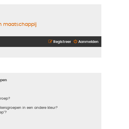
en maatschappij
Registreer
Aanmelden
epen
groep?
kersgroepen in een andere kleur?
ep"?
?