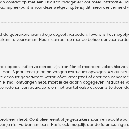
 dan contact op met een juridisch raadgever voor meer informatie. 
t aanspreekpunt is voor deze wetgeving, tenzij dit hieronder vermeld 
of de gebruikersnaam die je opgeeft verboden. Tevens is het mogelijk
ruikers te voorkomen. Neem contact op met de beheerder voor verder
 kloppen. Indien ze correct zijn, kan één of meerdere zaken hiervan 
t dan 13 jaar, moet je de ontvangen instructies opvolgen. Als dit nie
account geactiveerd wordt, ofwel door jezelf of door een beheerder
een e-mail ontvangen hebt, moet je de daarin opgegeven instructies v
 redenen van activatie is om het aantal valse accounts te doen dale
 probleem hebt. Controleer eerst of je gebruikersnaam en wachtwoord 
t je niet verbannen bent. Het is ook mogelijk dat de forumconfigura