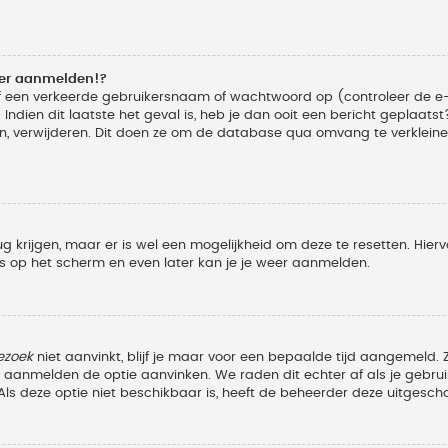
eer aanmelden!?
f een verkeerde gebruikersnaam of wachtwoord op (controleer de e-
Indien dit laatste het geval is, heb je dan ooit een bericht geplaats
n, verwijderen. Dit doen ze om de database qua omvang te verkleinen
ug krijgen, maar er is wel een mogelijkheid om deze te resetten. Hi
ies op het scherm en even later kan je je weer aanmelden.
ezoek
niet aanvinkt, blijf je maar voor een bepaalde tijd aangemeld
et aanmelden de optie aanvinken. We raden dit echter af als je geb
z. Als deze optie niet beschikbaar is, heeft de beheerder deze uitgesch