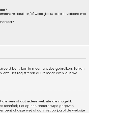
baar?
trent misbruik en/of wettelijke kwesties in verband met
eheerder?
streerd bent, kan je meer functies gebruiken. Zo kan
n, enz. Het registreren duurt maar even, dus we
, die vereist dat iedere website die mogelijk
 schriftelijk of op een andere wijze gegeven
er bent of deze wet al dan niet op jou of de website