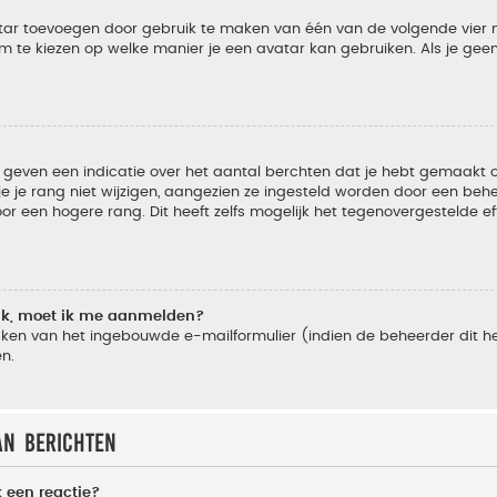
vatar toevoegen door gebruik te maken van één van de volgende vier m
m te kiezen op welke manier je een avatar kan gebruiken. Als je ge
geven een indicatie over het aantal berchten dat je hebt gemaakt of 
je rang niet wijzigen, aangezien ze ingesteld worden door een behee
 een hogere rang. Dit heeft zelfs mogelijk het tegenovergestelde e
lik, moet ik me aanmelden?
ken van het ingebouwde e-mailformulier (indien de beheerder dit he
n.
an berichten
 een reactie?