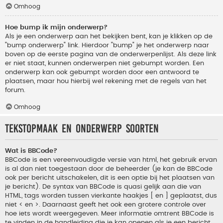
Omhoog
Hoe bump ik mijn onderwerp?
Als je een onderwerp aan het bekijken bent, kan je klikken op de
"bump onderwerp" link. Hierdoor "bump" je het onderwerp naar
boven op de eerste pagina van de onderwerpenlijst. Als deze link
er niet staat, kunnen onderwerpen niet gebumpt worden. Een
onderwerp kan ook gebumpt worden door een antwoord te
plaatsen, maar hou hierbij wel rekening met de regels van het
forum.
Omhoog
Tekstopmaak en onderwerp soorten
Wat is BBCode?
BBCode is een vereenvoudigde versie van html, het gebruik ervan
is al dan niet toegestaan door de beheerder (je kan de BBCode
ook per bericht uitschakelen, dit is een optie bij het plaatsen van
je bericht). De syntax van BBCode is quasi gelijk aan die van
HTML, tags worden tussen vierkante haakjes [ en ] geplaatst, dus
niet < en >. Daarnaast geeft het ook een grotere controle over
hoe iets wordt weergegeven. Meer informatie omtrent BBCode is
te vinden in de handleiding die je kan openen als je een bericht