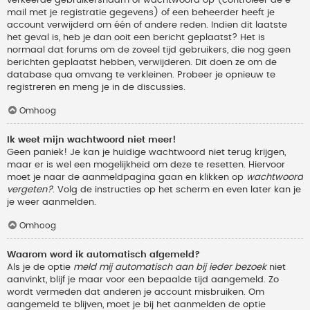
verkeerde gebruikersnaam of wachtwoord op (controleer de e-
mail met je registratie gegevens) of een beheerder heeft je
account verwijderd om één of andere reden. Indien dit laatste
het geval is, heb je dan ooit een bericht geplaatst? Het is
normaal dat forums om de zoveel tijd gebruikers, die nog geen
berichten geplaatst hebben, verwijderen. Dit doen ze om de
database qua omvang te verkleinen. Probeer je opnieuw te
registreren en meng je in de discussies.
Omhoog
Ik weet mijn wachtwoord niet meer!
Geen paniek! Je kan je huidige wachtwoord niet terug krijgen,
maar er is wel een mogelijkheid om deze te resetten. Hiervoor
moet je naar de aanmeldpagina gaan en klikken op
wachtwoord
vergeten?
. Volg de instructies op het scherm en even later kan je
je weer aanmelden.
Omhoog
Waarom word ik automatisch afgemeld?
Als je de optie
meld mij automatisch aan bij ieder bezoek
niet
aanvinkt, blijf je maar voor een bepaalde tijd aangemeld. Zo
wordt vermeden dat anderen je account misbruiken. Om
aangemeld te blijven, moet je bij het aanmelden de optie