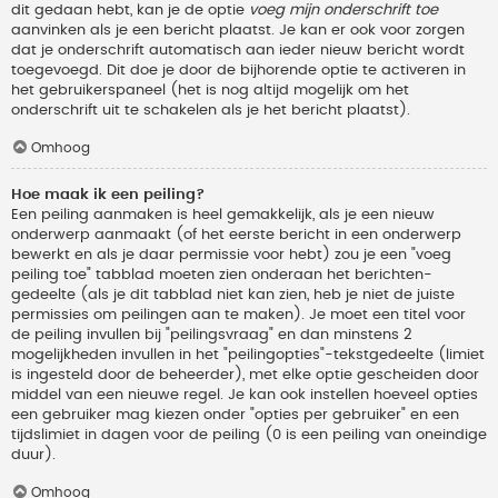
dit gedaan hebt, kan je de optie
voeg mijn onderschrift toe
aanvinken als je een bericht plaatst. Je kan er ook voor zorgen
dat je onderschrift automatisch aan ieder nieuw bericht wordt
toegevoegd. Dit doe je door de bijhorende optie te activeren in
het gebruikerspaneel (het is nog altijd mogelijk om het
onderschrift uit te schakelen als je het bericht plaatst).
Omhoog
Hoe maak ik een peiling?
Een peiling aanmaken is heel gemakkelijk, als je een nieuw
onderwerp aanmaakt (of het eerste bericht in een onderwerp
bewerkt en als je daar permissie voor hebt) zou je een "voeg
peiling toe" tabblad moeten zien onderaan het berichten-
gedeelte (als je dit tabblad niet kan zien, heb je niet de juiste
permissies om peilingen aan te maken). Je moet een titel voor
de peiling invullen bij "peilingsvraag" en dan minstens 2
mogelijkheden invullen in het "peilingopties"-tekstgedeelte (limiet
is ingesteld door de beheerder), met elke optie gescheiden door
middel van een nieuwe regel. Je kan ook instellen hoeveel opties
een gebruiker mag kiezen onder "opties per gebruiker" en een
tijdslimiet in dagen voor de peiling (0 is een peiling van oneindige
duur).
Omhoog