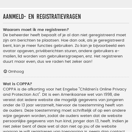
Aanmeld- en registratievragen
Waarom moet ik me registreren?
De beheerder heeft bepaalt of je al dan niet geregistreerd moet
zijn om berichten te plaatsen. Hoe dan ook, als je geregistreerd
bent, kan je meer functies gebruiken. Zo kan je bijvoorbeeld een
avatar opgeven, privéberichten sturen, andere gebruikers e-
mailen, lid worden van gebruikersgroepen, enz. Het registreren
duurt maar even, dus we raden het zeker aan!
Omhoog
Wat is COPPA?
COPPA is de afkorting voor het Engelse "Children’s Online Privacy
and Protection Act". Dit is een Amerikaanse wet van 1998, die
vereist dat iedere website die mogelijk gegevens van jongeren
onder de 13 jaar verzamelt, hiervoor de toestemming heeft van
de ouders. Deze toestemming moet schriftelijk of op een andere
wijze gegeven worden, zodat de ouders weten dat de website
persoonlijke gegevens van hun kind, jonger dan 13, heeft. Indien je
niet zeker bent of deze wet al dan niet op jou of de website
waarop je wilt registreren van toepassing is, neem dan contact