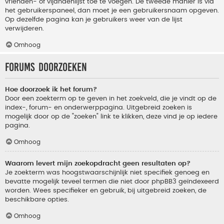
vrienden- of vijandenlijst toe te voegen. De tweede manier is via
het gebruikerspaneel, dan moet je een gebruikersnaam opgeven.
Op dezelfde pagina kan je gebruikers weer van de lijst
verwijderen.
Omhoog
Forums doorzoeken
Hoe doorzoek ik het forum?
Door een zoekterm op te geven in het zoekveld, die je vindt op de
index-, forum- en onderwerppagina. Uitgebreid zoeken is
mogelijk door op de "zoeken" link te klikken, deze vind je op iedere
pagina.
Omhoog
Waarom levert mijn zoekopdracht geen resultaten op?
Je zoekterm was hoogstwaarschijnlijk niet specifiek genoeg en
bevatte mogelijk teveel termen die niet door phpBB3 geïndexeerd
worden. Wees specifieker en gebruik, bij uitgebreid zoeken, de
beschikbare opties.
Omhoog