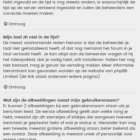
hebt ingevuld en de tijd is nog steeds anders, is waarschijnlijk de
tijd op de server verkeerd ingesteld en zullen de beheerders een
correctie moeten maken.
Omhoog
Mijn taal zit niet in de lijst!
De meest voorkomende reden hiervoor is dat de beheerder je
taal niet geïnstalleerd heeft, of dat nog niemand het forum in je
taal vertaald heeft. Je kan altijd aan de beheerder vragen of hij
het talenpakket, dat je nodig hebt, wilt installeren. Indien het nog
niet bestaat, mag je gerust de vertaling maken. Meer informatie
hieromtrent kan gevonden worden op de website van phpBB
Limited (de link staat onderaan iedere pagina).
Omhoog
Wat zijn de afbeeldingen naast mijn gebruikersnaam?
Er kunnen 2 afbeeldingen bij een gebruikersnaam staan als je
berichten leest. De eerste afbeelding geeft aan welke rang je
hebt, meestal zijn dit sterretjes of blokjes die aangeven hoeveel
berichten je geplaatst hebt of wat je status is. Hieronder kan nog
een tweede, meestal grotere, afbeelding staan, beter bekend als
een avatar. Deze afbeelding is meestal uniek of persoonlijk voor
iedere gebruiker.