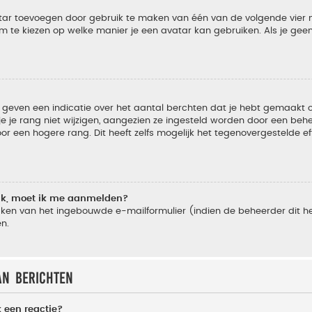
vatar toevoegen door gebruik te maken van één van de volgende vier m
m te kiezen op welke manier je een avatar kan gebruiken. Als je ge
geven een indicatie over het aantal berchten dat je hebt gemaakt of 
je rang niet wijzigen, aangezien ze ingesteld worden door een behee
 een hogere rang. Dit heeft zelfs mogelijk het tegenovergestelde e
lik, moet ik me aanmelden?
ken van het ingebouwde e-mailformulier (indien de beheerder dit he
n.
an berichten
 een reactie?