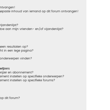
 ontvangen!
gepaste inhoud van iemand op dit forum ontvangen!
ijandenlijst?
 toe aan mijn vrienden- en/of vijandenlijst?
een resultaten op?
ht in een lege pagina?
n onderwerpen vinden?
ijzers
dwijzer en abonnement?
ement instellen op specifieke onderwerpen?
ement instellen op specifieke forums?
op dit forum?