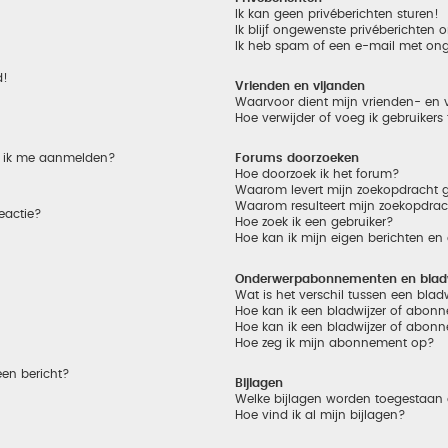
Ik kan geen privéberichten sturen!
Ik blijf ongewenste privéberichten
Ik heb spam of een e-mail met on
d!
Vrienden en vijanden
Waarvoor dient mijn vrienden- en v
Hoe verwijder of voeg ik gebruikers
et ik me aanmelden?
Forums doorzoeken
Hoe doorzoek ik het forum?
Waarom levert mijn zoekopdracht g
Waarom resulteert mijn zoekopdrac
eactie?
Hoe zoek ik een gebruiker?
Hoe kan ik mijn eigen berichten e
Onderwerpabonnementen en bladw
Wat is het verschil tussen een bla
Hoe kan ik een bladwijzer of abonn
Hoe kan ik een bladwijzer of abonn
Hoe zeg ik mijn abonnement op?
een bericht?
Bijlagen
Welke bijlagen worden toegestaan 
Hoe vind ik al mijn bijlagen?