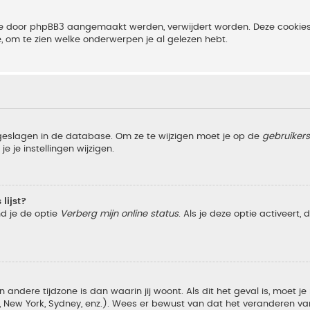
 die door phpBB3 aangemaakt werden, verwijdert worden. Deze cooki
e, om te zien welke onderwerpen je al gelezen hebt.
pgeslagen in de database. Om ze te wijzigen moet je op de
gebruiker
e je instellingen wijzigen.
lijst?
nd je de optie
Verberg mijn online status
. Als je deze optie activeert,
 andere tijdzone is dan waarin jij woont. Als dit het geval is, moet j
w York, Sydney, enz.). Wees er bewust van dat het veranderen van d