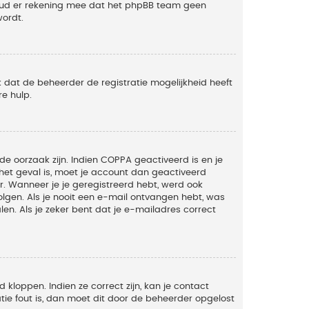
Houd er rekening mee dat het phpBB team geen
wordt.
 dat de beheerder de registratie mogelijkheid heeft
e hulp.
de oorzaak zijn. Indien COPPA geactiveerd is en je
t het geval is, moet je account dan geactiveerd
. Wanneer je je geregistreerd hebt, werd ook
olgen. Als je nooit een e-mail ontvangen hebt, was
n. Als je zeker bent dat je e-mailadres correct
kloppen. Indien ze correct zijn, kan je contact
tie fout is, dan moet dit door de beheerder opgelost