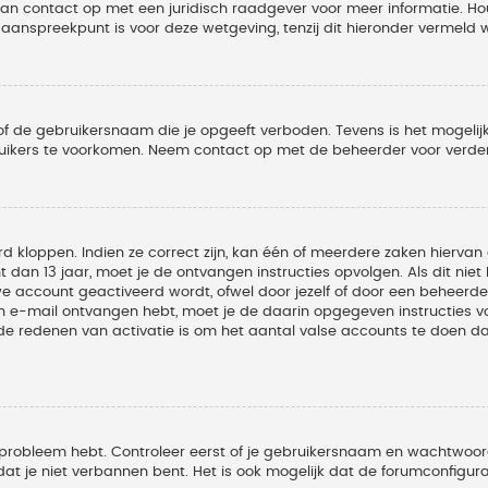
 dan contact op met een juridisch raadgever voor meer informatie. 
t aanspreekpunt is voor deze wetgeving, tenzij dit hieronder vermeld 
of de gebruikersnaam die je opgeeft verboden. Tevens is het mogelijk
ruikers te voorkomen. Neem contact op met de beheerder voor verder
 kloppen. Indien ze correct zijn, kan één of meerdere zaken hiervan 
t dan 13 jaar, moet je de ontvangen instructies opvolgen. Als dit nie
account geactiveerd wordt, ofwel door jezelf of door een beheerder
een e-mail ontvangen hebt, moet je de daarin opgegeven instructies v
 redenen van activatie is om het aantal valse accounts te doen dale
 probleem hebt. Controleer eerst of je gebruikersnaam en wachtwoord 
t je niet verbannen bent. Het is ook mogelijk dat de forumconfigura