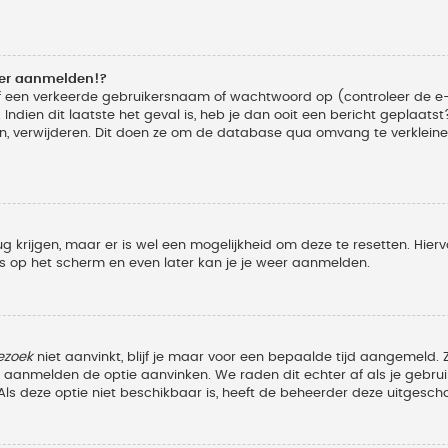
eer aanmelden!?
f een verkeerde gebruikersnaam of wachtwoord op (controleer de e-
Indien dit laatste het geval is, heb je dan ooit een bericht geplaats
n, verwijderen. Dit doen ze om de database qua omvang te verkleinen
ug krijgen, maar er is wel een mogelijkheid om deze te resetten. Hi
ies op het scherm en even later kan je je weer aanmelden.
ezoek
niet aanvinkt, blijf je maar voor een bepaalde tijd aangemeld
et aanmelden de optie aanvinken. We raden dit echter af als je geb
z. Als deze optie niet beschikbaar is, heeft de beheerder deze uitgesch