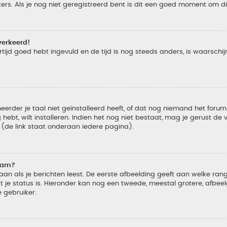
s. Als je nog niet geregistreerd bent is dit een goed moment om di
verkeerd!
tijd goed hebt ingevuld en de tijd is nog steeds anders, is waarschijn
der je taal niet geïnstalleerd heeft, of dat nog niemand het forum in
 hebt, wilt installeren. Indien het nog niet bestaat, mag je gerust d
de link staat onderaan iedere pagina).
naam?
 als je berichten leest. De eerste afbeelding geeft aan welke rang je
 je status is. Hieronder kan nog een tweede, meestal grotere, afbee
e gebruiker.