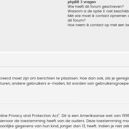
phpBB 3 vragen
Wie heeft dit forum geschreven?
Waarom is de optie X niet beschik
Met wie moet ik contact opnemen om
dit forum?
Hoe neem ik contact op met een b
treerd moet zijn om berichten te plaatsen. Hoe dan ook, als je geregi
sturen, andere gebruikers e-mailen, lid worden van gebruikersgroepe
line Privacy and Protection Act". Dit is een Amerikaanse wet van 1998
hiervoor de toestemming heeft van de ouders. Deze toestemming moet
lijke gegevens van hun kind, jonger dan 13, heeft. Indien je niet zek