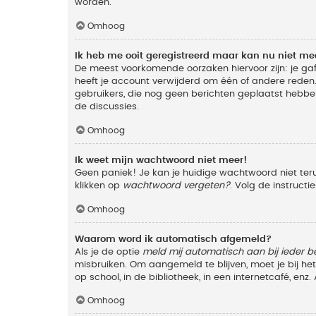
worden.
Omhoog
Ik heb me ooit geregistreerd maar kan nu niet m
De meest voorkomende oorzaken hiervoor zijn: je ga
heeft je account verwijderd om één of andere reden. 
gebruikers, die nog geen berichten geplaatst hebbe
de discussies.
Omhoog
Ik weet mijn wachtwoord niet meer!
Geen paniek! Je kan je huidige wachtwoord niet ter
klikken op
wachtwoord vergeten?
. Volg de instruct
Omhoog
Waarom word ik automatisch afgemeld?
Als je de optie
meld mij automatisch aan bij ieder b
misbruiken. Om aangemeld te blijven, moet je bij h
op school, in de bibliotheek, in een internetcafé, en
Omhoog