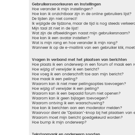
Gebruikersvoorkeuren en instellingen
Hoe verander ik mijn instellingen?
Hoe kan ik onzichtbaar zijn in de online gebruikers lijst?
De tijden zijn niet correct!
Ik wijzigde de tijdzone, maar de tijd is nog steeds verkeer
Mijn taal zit niet in de lijst!
Wat zijn de afbeeldingen naast mijn gebruikersnaam?
Hoe kan ik een avatar instellen?
Wat is mijn rang en hoe verander ik mijn rang?
Wanneer ik op de e-maillink van een gebruiker klik, mo
Vragen in verband met het plaatsen van berichten
Hoe plaats ik een onderwerp in een forum of maak een r
Hoe wijzig of verwijder ik een bericht?
Hoe voeg ik een onderschrift toe aan mijn bericht?
Hoe maak ik een peiling?
Waarom kan ik niet meer peilingsopties toevoegen?
Hoe wijzig of verwijder ik een peiling?
Waarom kan ik een bepaald forum niet openen?
Waarom kan ik geen bijlagen toevoegen?
Waarom ontving ik een waarschuwing?
Hoe kan ik berichten aan een moderator melden?
Waarvoor dient de "Opslaan"-knop bij het plaatsen van 
Waarom moet mijn bericht goedgekeurd worden?
Hoe bump ik mijn onderwerp?
Tekstopmaak en onderwerp soorten