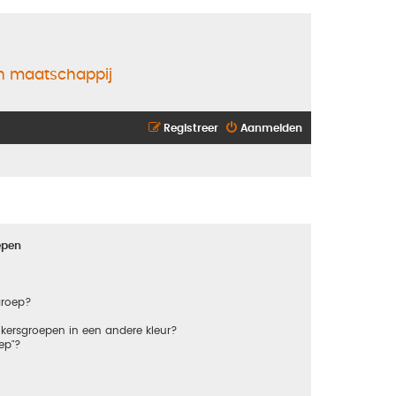
en maatschappij
Registreer
Aanmelden
epen
groep?
kersgroepen in een andere kleur?
ep"?
?