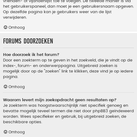
vrienden- of vijandenlijst toe te voegen. De tweede manier is via
het gebruikerspaneel, dan moet je een gebruikersnaam opgeven.
Op dezelfde pagina kan je gebruikers weer van de lijst
verwijderen.
Omhoog
Forums doorzoeken
Hoe doorzoek ik het forum?
Door een zoekterm op te geven in het zoekveld, die je vindt op de
index-, forum- en onderwerppagina. Uitgebreid zoeken is
mogelijk door op de "zoeken" link te klikken, deze vind je op iedere
pagina.
Omhoog
Waarom levert mijn zoekopdracht geen resultaten op?
Je zoekterm was hoogstwaarschijnlijk niet specifiek genoeg en
bevatte mogelijk teveel termen die niet door phpBB3 geïndexeerd
worden. Wees specifieker en gebruik, bij uitgebreid zoeken, de
beschikbare opties.
Omhoog