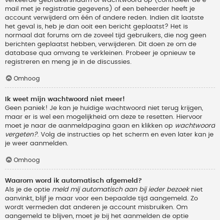
verkeerde gebruikersnaam of wachtwoord op (controleer de e-
mail met je registratie gegevens) of een beheerder heeft je
account verwijderd om één of andere reden. Indien dit laatste
het geval is, heb je dan ooit een bericht geplaatst? Het is
normaal dat forums om de zoveel tijd gebruikers, die nog geen
berichten geplaatst hebben, verwijderen. Dit doen ze om de
database qua omvang te verkleinen. Probeer je opnieuw te
registreren en meng je in de discussies.
Omhoog
Ik weet mijn wachtwoord niet meer!
Geen paniek! Je kan je huidige wachtwoord niet terug krijgen,
maar er is wel een mogelijkheid om deze te resetten. Hiervoor
moet je naar de aanmeldpagina gaan en klikken op
wachtwoord
vergeten?
. Volg de instructies op het scherm en even later kan je
je weer aanmelden.
Omhoog
Waarom word ik automatisch afgemeld?
Als je de optie
meld mij automatisch aan bij ieder bezoek
niet
aanvinkt, blijf je maar voor een bepaalde tijd aangemeld. Zo
wordt vermeden dat anderen je account misbruiken. Om
aangemeld te blijven, moet je bij het aanmelden de optie