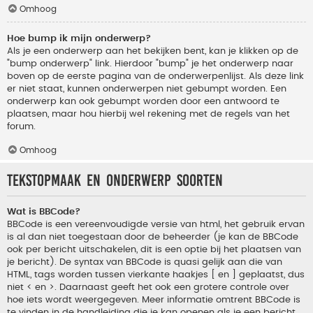
Omhoog
Hoe bump ik mijn onderwerp?
Als je een onderwerp aan het bekijken bent, kan je klikken op de
"bump onderwerp" link. Hierdoor "bump" je het onderwerp naar
boven op de eerste pagina van de onderwerpenlijst. Als deze link
er niet staat, kunnen onderwerpen niet gebumpt worden. Een
onderwerp kan ook gebumpt worden door een antwoord te
plaatsen, maar hou hierbij wel rekening met de regels van het
forum.
Omhoog
Tekstopmaak en onderwerp soorten
Wat is BBCode?
BBCode is een vereenvoudigde versie van html, het gebruik ervan
is al dan niet toegestaan door de beheerder (je kan de BBCode
ook per bericht uitschakelen, dit is een optie bij het plaatsen van
je bericht). De syntax van BBCode is quasi gelijk aan die van
HTML, tags worden tussen vierkante haakjes [ en ] geplaatst, dus
niet < en >. Daarnaast geeft het ook een grotere controle over
hoe iets wordt weergegeven. Meer informatie omtrent BBCode is
te vinden in de handleiding die je kan openen als je een bericht