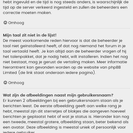
hebt ingevuld en de tijd is nog steeds anders, is waarschijnlijk de
tijd op de server verkeerd ingesteld en zullen de beheerders een
correctie moeten maken.
Omhoog
Mijn taal zit niet in de lijst!
De meest voorkomende reden hiervoor is dat de beheerder je
taal niet geïnstalleerd heeft, of dat nog niemand het forum in je
taal vertaald heeft. Je kan altijd aan de beheerder vragen of hij
het talenpakket, dat je nodig hebt, wilt installeren. Indien het nog
niet bestaat, mag je gerust de vertaling maken. Meer informatie
hieromtrent kan gevonden worden op de website van phpBB
Limited (de link staat onderaan iedere pagina).
Omhoog
Wat zijn de afbeeldingen naast mijn gebruikersnaam?
Er kunnen 2 afbeeldingen bij een gebruikersnaam staan als je
berichten leest. De eerste afbeelding geeft aan welke rang je
hebt, meestal zijn dit sterretjes of blokjes die aangeven hoeveel
berichten je geplaatst hebt of wat je status is. Hieronder kan nog
een tweede, meestal grotere, afbeelding staan, beter bekend als
een avatar. Deze afbeelding is meestal uniek of persoonlijk voor
iedere gebruiker.