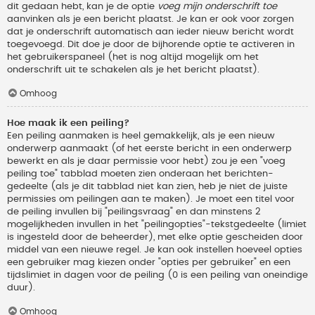
dit gedaan hebt, kan je de optie
voeg mijn onderschrift toe
aanvinken als je een bericht plaatst. Je kan er ook voor zorgen
dat je onderschrift automatisch aan ieder nieuw bericht wordt
toegevoegd. Dit doe je door de bijhorende optie te activeren in
het gebruikerspaneel (het is nog altijd mogelijk om het
onderschrift uit te schakelen als je het bericht plaatst).
Omhoog
Hoe maak ik een peiling?
Een peiling aanmaken is heel gemakkelijk, als je een nieuw
onderwerp aanmaakt (of het eerste bericht in een onderwerp
bewerkt en als je daar permissie voor hebt) zou je een "voeg
peiling toe" tabblad moeten zien onderaan het berichten-
gedeelte (als je dit tabblad niet kan zien, heb je niet de juiste
permissies om peilingen aan te maken). Je moet een titel voor
de peiling invullen bij "peilingsvraag" en dan minstens 2
mogelijkheden invullen in het "peilingopties"-tekstgedeelte (limiet
is ingesteld door de beheerder), met elke optie gescheiden door
middel van een nieuwe regel. Je kan ook instellen hoeveel opties
een gebruiker mag kiezen onder "opties per gebruiker" en een
tijdslimiet in dagen voor de peiling (0 is een peiling van oneindige
duur).
Omhoog