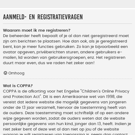
Aanmeld- en registratievragen
Waarom moet ik me registreren?
De beheerder heeft bepaalt of je al dan niet geregistreerd moet
zijn om berichten te plaatsen. Hoe dan ook, als je geregistreerd
bent, kan je meer functies gebruiken. Zo kan je bijvoorbeeld een
avatar opgeven, privéberichten sturen, andere gebruikers e-
mailen, lid worden van gebruikersgroepen, enz. Het registreren
duurt maar even, dus we raden het zeker aan!
Omhoog
Wat is COPPA?
COPPA is de afkorting voor het Engelse "Children’s Online Privacy
and Protection Act". Dit is een Amerikaanse wet van 1998, die
vereist dat iedere website die mogelijk gegevens van jongeren
onder de 13 jaar verzamelt, hiervoor de toestemming heeft van
de ouders. Deze toestemming moet schriftelijk of op een andere
wijze gegeven worden, zodat de ouders weten dat de website
persoonlijke gegevens van hun kind, jonger dan 13, heeft. Indien je
niet zeker bent of deze wet al dan niet op jou of de website
waarop je wilt registreren van toepassing is, neem dan contact