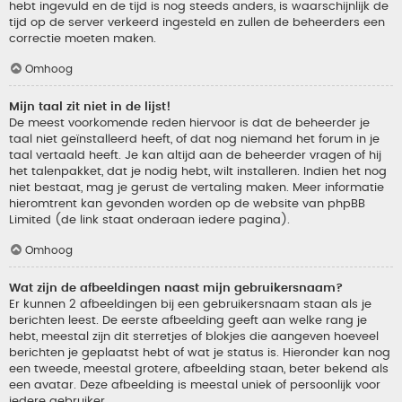
hebt ingevuld en de tijd is nog steeds anders, is waarschijnlijk de
tijd op de server verkeerd ingesteld en zullen de beheerders een
correctie moeten maken.
Omhoog
Mijn taal zit niet in de lijst!
De meest voorkomende reden hiervoor is dat de beheerder je
taal niet geïnstalleerd heeft, of dat nog niemand het forum in je
taal vertaald heeft. Je kan altijd aan de beheerder vragen of hij
het talenpakket, dat je nodig hebt, wilt installeren. Indien het nog
niet bestaat, mag je gerust de vertaling maken. Meer informatie
hieromtrent kan gevonden worden op de website van phpBB
Limited (de link staat onderaan iedere pagina).
Omhoog
Wat zijn de afbeeldingen naast mijn gebruikersnaam?
Er kunnen 2 afbeeldingen bij een gebruikersnaam staan als je
berichten leest. De eerste afbeelding geeft aan welke rang je
hebt, meestal zijn dit sterretjes of blokjes die aangeven hoeveel
berichten je geplaatst hebt of wat je status is. Hieronder kan nog
een tweede, meestal grotere, afbeelding staan, beter bekend als
een avatar. Deze afbeelding is meestal uniek of persoonlijk voor
iedere gebruiker.