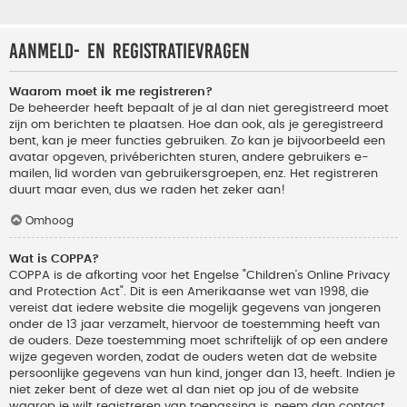
Aanmeld- en registratievragen
Waarom moet ik me registreren?
De beheerder heeft bepaalt of je al dan niet geregistreerd moet
zijn om berichten te plaatsen. Hoe dan ook, als je geregistreerd
bent, kan je meer functies gebruiken. Zo kan je bijvoorbeeld een
avatar opgeven, privéberichten sturen, andere gebruikers e-
mailen, lid worden van gebruikersgroepen, enz. Het registreren
duurt maar even, dus we raden het zeker aan!
Omhoog
Wat is COPPA?
COPPA is de afkorting voor het Engelse "Children’s Online Privacy
and Protection Act". Dit is een Amerikaanse wet van 1998, die
vereist dat iedere website die mogelijk gegevens van jongeren
onder de 13 jaar verzamelt, hiervoor de toestemming heeft van
de ouders. Deze toestemming moet schriftelijk of op een andere
wijze gegeven worden, zodat de ouders weten dat de website
persoonlijke gegevens van hun kind, jonger dan 13, heeft. Indien je
niet zeker bent of deze wet al dan niet op jou of de website
waarop je wilt registreren van toepassing is, neem dan contact