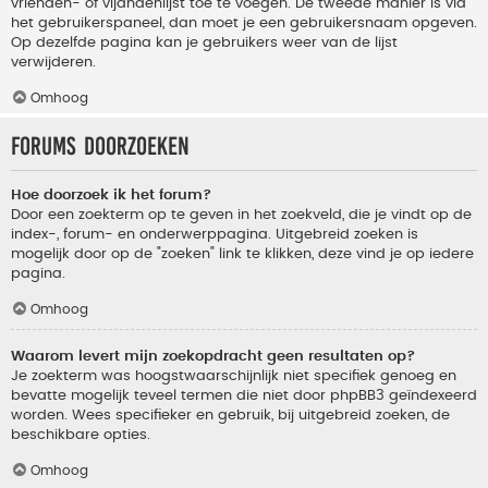
vrienden- of vijandenlijst toe te voegen. De tweede manier is via
het gebruikerspaneel, dan moet je een gebruikersnaam opgeven.
Op dezelfde pagina kan je gebruikers weer van de lijst
verwijderen.
Omhoog
Forums doorzoeken
Hoe doorzoek ik het forum?
Door een zoekterm op te geven in het zoekveld, die je vindt op de
index-, forum- en onderwerppagina. Uitgebreid zoeken is
mogelijk door op de "zoeken" link te klikken, deze vind je op iedere
pagina.
Omhoog
Waarom levert mijn zoekopdracht geen resultaten op?
Je zoekterm was hoogstwaarschijnlijk niet specifiek genoeg en
bevatte mogelijk teveel termen die niet door phpBB3 geïndexeerd
worden. Wees specifieker en gebruik, bij uitgebreid zoeken, de
beschikbare opties.
Omhoog