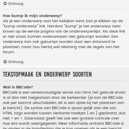
Omhoog
Hoe bump ik mijn onderwerp?
Als je een onderwerp aan het bekijken bent, kan je klikken op de
"bump onderwerp" link. Hierdoor "bump" je het onderwerp naar
boven op de eerste pagina van de onderwerpenlijst. Als deze link
er niet staat, kunnen onderwerpen niet gebumpt worden. Een
onderwerp kan ook gebumpt worden door een antwoord te
plaatsen, maar hou hierbij wel rekening met de regels van het
forum.
Omhoog
Tekstopmaak en onderwerp soorten
Wat is BBCode?
BBCode is een vereenvoudigde versie van html, het gebruik ervan
is al dan niet toegestaan door de beheerder (je kan de BBCode
ook per bericht uitschakelen, dit is een optie bij het plaatsen van
je bericht). De syntax van BBCode is quasi gelijk aan die van
HTML, tags worden tussen vierkante haakjes [ en ] geplaatst, dus
niet < en >. Daarnaast geeft het ook een grotere controle over
hoe iets wordt weergegeven. Meer informatie omtrent BBCode is
te vinden in de handleiding die je kan openen als je een bericht