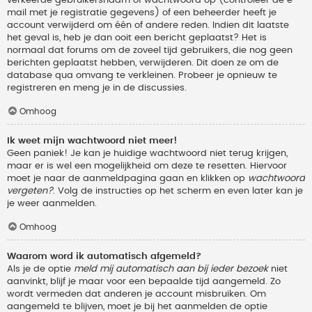
verkeerde gebruikersnaam of wachtwoord op (controleer de e-
mail met je registratie gegevens) of een beheerder heeft je
account verwijderd om één of andere reden. Indien dit laatste
het geval is, heb je dan ooit een bericht geplaatst? Het is
normaal dat forums om de zoveel tijd gebruikers, die nog geen
berichten geplaatst hebben, verwijderen. Dit doen ze om de
database qua omvang te verkleinen. Probeer je opnieuw te
registreren en meng je in de discussies.
Omhoog
Ik weet mijn wachtwoord niet meer!
Geen paniek! Je kan je huidige wachtwoord niet terug krijgen,
maar er is wel een mogelijkheid om deze te resetten. Hiervoor
moet je naar de aanmeldpagina gaan en klikken op
wachtwoord
vergeten?
. Volg de instructies op het scherm en even later kan je
je weer aanmelden.
Omhoog
Waarom word ik automatisch afgemeld?
Als je de optie
meld mij automatisch aan bij ieder bezoek
niet
aanvinkt, blijf je maar voor een bepaalde tijd aangemeld. Zo
wordt vermeden dat anderen je account misbruiken. Om
aangemeld te blijven, moet je bij het aanmelden de optie