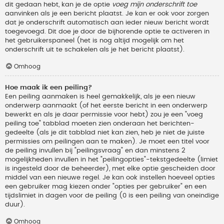
dit gedaan hebt, kan je de optie
voeg mijn onderschrift toe
aanvinken als je een bericht plaatst. Je kan er ook voor zorgen
dat je onderschrift automatisch aan ieder nieuw bericht wordt
toegevoegd. Dit doe je door de bijhorende optie te activeren in
het gebruikerspaneel (het is nog altijd mogelijk om het
onderschrift uit te schakelen als je het bericht plaatst).
Omhoog
Hoe maak ik een peiling?
Een peiling aanmaken is heel gemakkelijk, als je een nieuw
onderwerp aanmaakt (of het eerste bericht in een onderwerp
bewerkt en als je daar permissie voor hebt) zou je een "voeg
peiling toe" tabblad moeten zien onderaan het berichten-
gedeelte (als je dit tabblad niet kan zien, heb je niet de juiste
permissies om peilingen aan te maken). Je moet een titel voor
de peiling invullen bij "peilingsvraag" en dan minstens 2
mogelijkheden invullen in het "peilingopties"-tekstgedeelte (limiet
is ingesteld door de beheerder), met elke optie gescheiden door
middel van een nieuwe regel. Je kan ook instellen hoeveel opties
een gebruiker mag kiezen onder "opties per gebruiker" en een
tijdslimiet in dagen voor de peiling (0 is een peiling van oneindige
duur).
Omhoog