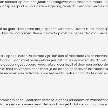
 dan contact op met een juridisch raadgever voor meer informatie. 
t aanspreekpunt is voor deze wetgeving, tenzij dit hieronder vermeld 
of de gebruikersnaam die je opgeeft verboden. Tevens is het mogelijk
ruikers te voorkomen. Neem contact op met de beheerder voor verder
 kloppen. Indien ze correct zijn, kan één of meerdere zaken hiervan 
t dan 13 jaar, moet je de ontvangen instructies opvolgen. Als dit nie
account geactiveerd wordt, ofwel door jezelf of door een beheerder
een e-mail ontvangen hebt, moet je de daarin opgegeven instructies v
 redenen van activatie is om het aantal valse accounts te doen dale
 probleem hebt. Controleer eerst of je gebruikersnaam en wachtwoord 
t je niet verbannen bent. Het is ook mogelijk dat de forumconfigura