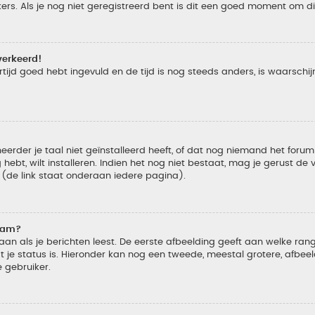
s. Als je nog niet geregistreerd bent is dit een goed moment om di
verkeerd!
tijd goed hebt ingevuld en de tijd is nog steeds anders, is waarschijn
der je taal niet geïnstalleerd heeft, of dat nog niemand het forum in
 hebt, wilt installeren. Indien het nog niet bestaat, mag je gerust d
de link staat onderaan iedere pagina).
naam?
 als je berichten leest. De eerste afbeelding geeft aan welke rang je
 je status is. Hieronder kan nog een tweede, meestal grotere, afbee
e gebruiker.