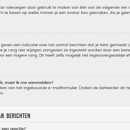
vatar toevoegen door gebruik te maken van één van de volgende vier m
m te kiezen op welke manier je een avatar kan gebruiken. Als je ge
geven een indicatie over het aantal berchten dat je hebt gemaakt of 
je rang niet wijzigen, aangezien ze ingesteld worden door een behee
 een hogere rang. Dit heeft zelfs mogelijk het tegenovergestelde e
lik, moet ik me aanmelden?
ken van het ingebouwde e-mailformulier (indien de beheerder dit he
n.
an berichten
 een reactie?