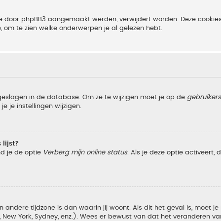
 die door phpBB3 aangemaakt werden, verwijdert worden. Deze cooki
e, om te zien welke onderwerpen je al gelezen hebt.
pgeslagen in de database. Om ze te wijzigen moet je op de
gebruiker
e je instellingen wijzigen.
lijst?
nd je de optie
Verberg mijn online status
. Als je deze optie activeert,
 andere tijdzone is dan waarin jij woont. Als dit het geval is, moet j
w York, Sydney, enz.). Wees er bewust van dat het veranderen van d