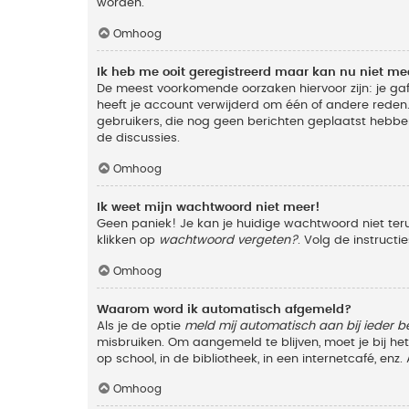
worden.
Omhoog
Ik heb me ooit geregistreerd maar kan nu niet m
De meest voorkomende oorzaken hiervoor zijn: je ga
heeft je account verwijderd om één of andere reden. 
gebruikers, die nog geen berichten geplaatst hebbe
de discussies.
Omhoog
Ik weet mijn wachtwoord niet meer!
Geen paniek! Je kan je huidige wachtwoord niet ter
klikken op
wachtwoord vergeten?
. Volg de instruct
Omhoog
Waarom word ik automatisch afgemeld?
Als je de optie
meld mij automatisch aan bij ieder b
misbruiken. Om aangemeld te blijven, moet je bij h
op school, in de bibliotheek, in een internetcafé, en
Omhoog