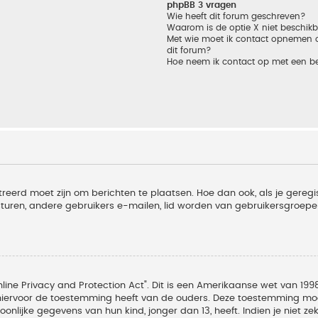
phpBB 3 vragen
Wie heeft dit forum geschreven?
Waarom is de optie X niet beschik
Met wie moet ik contact opnemen om
dit forum?
Hoe neem ik contact op met een b
treerd moet zijn om berichten te plaatsen. Hoe dan ook, als je geregi
sturen, andere gebruikers e-mailen, lid worden van gebruikersgroepe
line Privacy and Protection Act". Dit is een Amerikaanse wet van 1998
hiervoor de toestemming heeft van de ouders. Deze toestemming moet
lijke gegevens van hun kind, jonger dan 13, heeft. Indien je niet zek