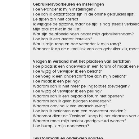
Gebruikersvoorkeuren en instellingen
Hoe verander ik mijn instellingen?
Hoe kan ik onzichtbaar zijn in de online gebruikers lijst?
De tijden zijn niet correct!
Ik wijzigde de tijdzone, maar de tijd is nog steeds verkeer
Mijn taal zit niet in de lijst!
Wat zijn de afbeeldingen naast mijn gebruikersnaam?
Hoe kan ik een avatar instellen?
Wat is mijn rang en hoe verander ik mijn rang?
Wanneer ik op de e-maillink van een gebruiker klik, mo
Vragen in verband met het plaatsen van berichten
Hoe plaats ik een onderwerp in een forum of maak een r
Hoe wijzig of verwijder ik een bericht?
Hoe voeg ik een onderschrift toe aan mijn bericht?
Hoe maak ik een peiling?
Waarom kan ik niet meer peilingsopties toevoegen?
Hoe wijzig of verwijder ik een peiling?
Waarom kan ik een bepaald forum niet openen?
Waarom kan ik geen bijlagen toevoegen?
Waarom ontving ik een waarschuwing?
Hoe kan ik berichten aan een moderator melden?
Waarvoor dient de "Opslaan"-knop bij het plaatsen van 
Waarom moet mijn bericht goedgekeurd worden?
Hoe bump ik mijn onderwerp?
Tekstopmaak en onderwerp soorten