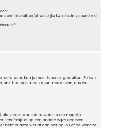
baar?
trent misbruik en/of wettelijke kwesties in verband met
eheerder?
streerd bent, kan je meer functies gebruiken. Zo kan
n, enz. Het registreren duurt maar even, dus we
, die vereist dat iedere website die mogelijk
 schriftelijk of op een andere wijze gegeven
er bent of deze wet al dan niet op jou of de website