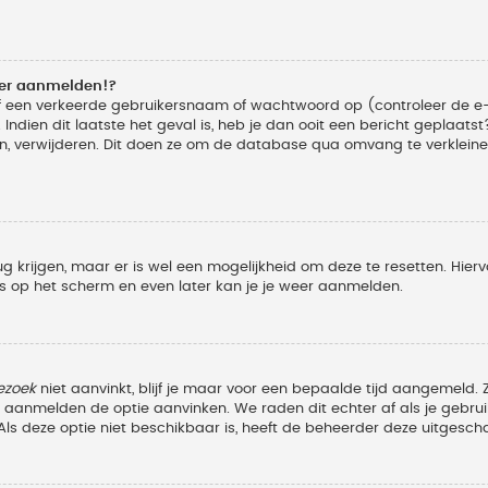
eer aanmelden!?
f een verkeerde gebruikersnaam of wachtwoord op (controleer de e-
Indien dit laatste het geval is, heb je dan ooit een bericht geplaats
n, verwijderen. Dit doen ze om de database qua omvang te verkleinen
ug krijgen, maar er is wel een mogelijkheid om deze te resetten. Hi
ies op het scherm en even later kan je je weer aanmelden.
ezoek
niet aanvinkt, blijf je maar voor een bepaalde tijd aangemeld
et aanmelden de optie aanvinken. We raden dit echter af als je geb
z. Als deze optie niet beschikbaar is, heeft de beheerder deze uitgesch