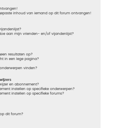
 ontvangen!
gepaste inhoud van iemand op dit forum ontvangen!
ijandenlijst?
 toe aan mijn vrienden- en/of vijandenlijst?
een resultaten op?
ht in een lege pagina?
n onderwerpen vinden?
ijzers
dwijzer en abonnement?
ement instellen op specifieke onderwerpen?
ement instellen op specifieke forums?
op dit forum?