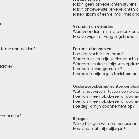
Ik kan geen privéberichten sturen!
Ik blijf ongewenste privéberichten
Ik heb spam of een e-mail met on
d!
Vrienden en vijanden
Waarvoor dient mijn vrienden- en v
Hoe verwijder of voeg ik gebruikers
et ik me aanmelden?
Forums doorzoeken
Hoe doorzoek ik het forum?
Waarom levert mijn zoekopdracht g
Waarom resulteert mijn zoekopdrac
eactie?
Hoe zoek ik een gebruiker?
Hoe kan ik mijn eigen berichten e
Onderwerpabonnementen en bladw
Wat is het verschil tussen een bla
Hoe kan ik een bladwijzer of abonn
Hoe kan ik een bladwijzer of abonn
Hoe zeg ik mijn abonnement op?
een bericht?
Bijlagen
Welke bijlagen worden toegestaan 
Hoe vind ik al mijn bijlagen?