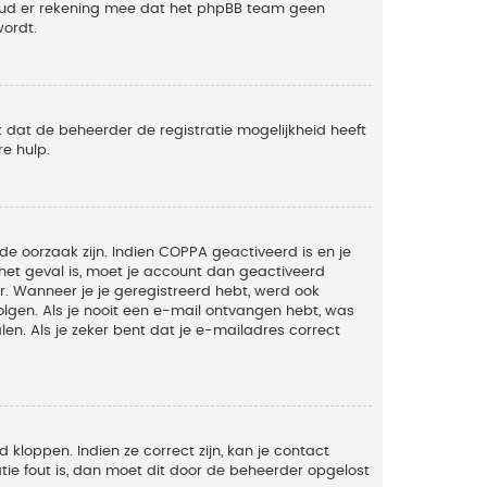
Houd er rekening mee dat het phpBB team geen
wordt.
 dat de beheerder de registratie mogelijkheid heeft
e hulp.
de oorzaak zijn. Indien COPPA geactiveerd is en je
t het geval is, moet je account dan geactiveerd
. Wanneer je je geregistreerd hebt, werd ook
olgen. Als je nooit een e-mail ontvangen hebt, was
n. Als je zeker bent dat je e-mailadres correct
kloppen. Indien ze correct zijn, kan je contact
tie fout is, dan moet dit door de beheerder opgelost