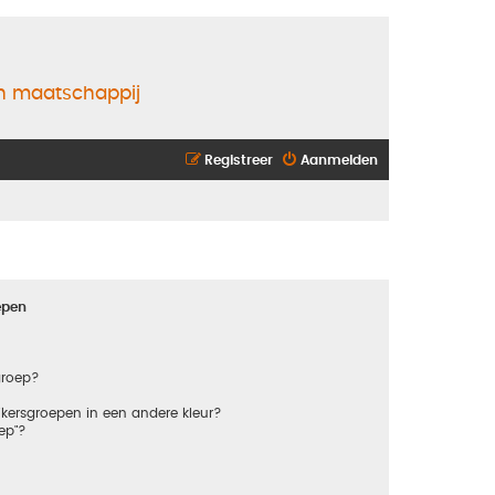
en maatschappij
Registreer
Aanmelden
epen
groep?
kersgroepen in een andere kleur?
ep"?
?