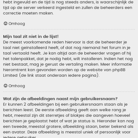
hebt ingevuld en de tijd is nog steeds anders, is waarschijnlijk de
tijd op de server verkeerd ingesteld en zullen de beheerders een
correctie moeten maken.
Omhoog
Mijn taal zit niet in de lijst!
De meest voorkomende reden hiervoor is dat de beheerder je
taal niet geïnstalleerd heeft, of dat nog niemand het forum in je
taal vertaald heeft. Je kan altijd aan de beheerder vragen of hij
het talenpakket, dat je nodig hebt, wilt installeren. Indien het nog
niet bestaat, mag je gerust de vertaling maken. Meer informatie
hieromtrent kan gevonden worden op de website van phpBB
Limited (de link staat onderaan iedere pagina).
Omhoog
Wat zijn de afbeeldingen naast mijn gebruikersnaam?
Er kunnen 2 afbeeldingen bij een gebruikersnaam staan als je
berichten leest. De eerste afbeelding geeft aan welke rang je
hebt, meestal zijn dit sterretjes of blokjes die aangeven hoeveel
berichten je geplaatst hebt of wat je status is. Hieronder kan nog
een tweede, meestal grotere, afbeelding staan, beter bekend als
een avatar. Deze afbeelding is meestal uniek of persoonlijk voor
iedere gebruiker.