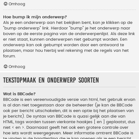
Omhoog
Hoe bump ik mijn onderwerp?
Als je een onderwerp aan het bekijken bent, kan je klikken op de
"bump onderwerp" link. Hierdoor "bump" je het onderwerp naar
boven op de eerste pagina van de onderwerpenlijst. Als deze link
er niet staat, kunnen onderwerpen niet gebumpt worden. Een
onderwerp kan ook gebumpt worden door een antwoord te
plaatsen, maar hou hierbij wel rekening met de regels van het
forum.
Omhoog
Tekstopmaak en onderwerp soorten
Wat is BBCode?
BBCode is een vereenvoudigde versie van html, het gebruik ervan
is al dan niet toegestaan door de beheerder (je kan de BBCode
ook per bericht uitschakelen, dit is een optie bij het plaatsen van
je bericht). De syntax van BBCode is quasi gelijk aan die van
HTML, tags worden tussen vierkante haakjes [ en ] geplaatst, dus
niet < en >. Daarnaast geeft het ook een grotere controle over
hoe iets wordt weergegeven. Meer informatie omtrent BBCode is
te vinden in de handleiding die je kan openen als je een bericht