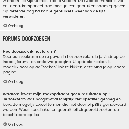
vrienden- of vijandenlijst toe te voegen. De tweede manier is via
het gebruikerspaneel, dan moet je een gebruikersnaam opgeven.
Op dezelfde pagina kan je gebruikers weer van de lijst
verwijderen.
Omhoog
Forums doorzoeken
Hoe doorzoek ik het forum?
Door een zoekterm op te geven in het zoekveld, die je vindt op de
index-, forum- en onderwerppagina. Uitgebreid zoeken is
mogelijk door op de "zoeken" link te klikken, deze vind je op iedere
pagina.
Omhoog
Waarom levert mijn zoekopdracht geen resultaten op?
Je zoekterm was hoogstwaarschijnlijk niet specifiek genoeg en
bevatte mogelijk teveel termen die niet door phpBB3 geïndexeerd
worden. Wees specifieker en gebruik, bij uitgebreid zoeken, de
beschikbare opties.
Omhoog