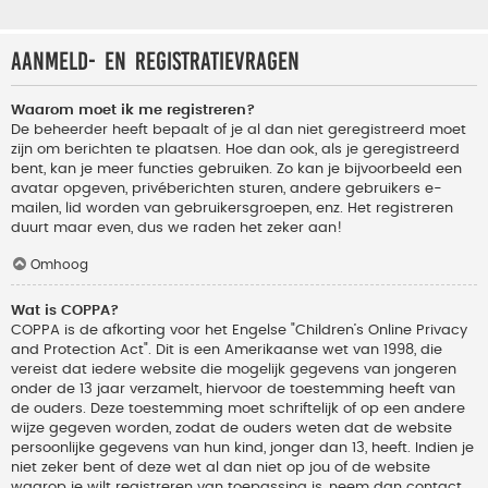
Aanmeld- en registratievragen
Waarom moet ik me registreren?
De beheerder heeft bepaalt of je al dan niet geregistreerd moet
zijn om berichten te plaatsen. Hoe dan ook, als je geregistreerd
bent, kan je meer functies gebruiken. Zo kan je bijvoorbeeld een
avatar opgeven, privéberichten sturen, andere gebruikers e-
mailen, lid worden van gebruikersgroepen, enz. Het registreren
duurt maar even, dus we raden het zeker aan!
Omhoog
Wat is COPPA?
COPPA is de afkorting voor het Engelse "Children’s Online Privacy
and Protection Act". Dit is een Amerikaanse wet van 1998, die
vereist dat iedere website die mogelijk gegevens van jongeren
onder de 13 jaar verzamelt, hiervoor de toestemming heeft van
de ouders. Deze toestemming moet schriftelijk of op een andere
wijze gegeven worden, zodat de ouders weten dat de website
persoonlijke gegevens van hun kind, jonger dan 13, heeft. Indien je
niet zeker bent of deze wet al dan niet op jou of de website
waarop je wilt registreren van toepassing is, neem dan contact