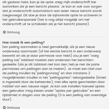
dit gedaan hebt, kan je de optie
voeg mijn onderschrift toe
aanvinken als je een bericht plaatst. Je kan er ook voor zorgen
dat je onderschrift automatisch aan ieder nieuw bericht wordt
toegevoegd. Dit doe je door de bijhorende optie te activeren in
het gebruikerspaneel (het is nog altijd mogelijk om het
onderschrift uit te schakelen als je het bericht plaatst).
Omhoog
Hoe maak ik een peiling?
Een peiling aanmaken is heel gemakkelijk, als je een nieuw
onderwerp aanmaakt (of het eerste bericht in een onderwerp
bewerkt en als je daar permissie voor hebt) zou je een "voeg
peiling toe" tabblad moeten zien onderaan het berichten-
gedeelte (als je dit tabblad niet kan zien, heb je niet de juiste
permissies om peilingen aan te maken). Je moet een titel voor
de peiling invullen bij "peilingsvraag" en dan minstens 2
mogelijkheden invullen in het "peilingopties"-tekstgedeelte (limiet
is ingesteld door de beheerder), met elke optie gescheiden door
middel van een nieuwe regel. Je kan ook instellen hoeveel opties
een gebruiker mag kiezen onder "opties per gebruiker" en een
tijdslimiet in dagen voor de peiling (0 is een peiling van oneindige
duur).
Omhoog