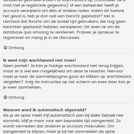
verkeerde gebruikersnaam of wachtwoord op (controleer de e-
mail met je registratie gegevens) of een beheerder heeft je
account verwijderd om één of andere reden. Indien dit laatste
het geval is, heb je dan ooit een bericht geplaatst? Het is
normaal dat forums om de zoveel tijd gebruikers, die nog geen
berichten geplaatst hebben, verwijderen. Dit doen ze om de
database qua omvang te verkleinen. Probeer je opnieuw te
registreren en meng je in de discussies.
Omhoog
Ik weet mijn wachtwoord niet meer!
Geen paniek! Je kan je huidige wachtwoord niet terug krijgen,
maar er is wel een mogelijkheid om deze te resetten. Hiervoor
moet je naar de aanmeldpagina gaan en klikken op
wachtwoord
vergeten?
. Volg de instructies op het scherm en even later kan je
je weer aanmelden.
Omhoog
Waarom word ik automatisch afgemeld?
Als je de optie
meld mij automatisch aan bij ieder bezoek
niet
aanvinkt, blijf je maar voor een bepaalde tijd aangemeld. Zo
wordt vermeden dat anderen je account misbruiken. Om
aangemeld te blijven, moet je bij het aanmelden de optie