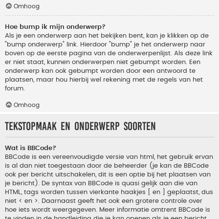
Omhoog
Hoe bump ik mijn onderwerp?
Als je een onderwerp aan het bekijken bent, kan je klikken op de
"bump onderwerp" link. Hierdoor "bump" je het onderwerp naar
boven op de eerste pagina van de onderwerpenlijst. Als deze link
er niet staat, kunnen onderwerpen niet gebumpt worden. Een
onderwerp kan ook gebumpt worden door een antwoord te
plaatsen, maar hou hierbij wel rekening met de regels van het
forum.
Omhoog
Tekstopmaak en onderwerp soorten
Wat is BBCode?
BBCode is een vereenvoudigde versie van html, het gebruik ervan
is al dan niet toegestaan door de beheerder (je kan de BBCode
ook per bericht uitschakelen, dit is een optie bij het plaatsen van
je bericht). De syntax van BBCode is quasi gelijk aan die van
HTML, tags worden tussen vierkante haakjes [ en ] geplaatst, dus
niet < en >. Daarnaast geeft het ook een grotere controle over
hoe iets wordt weergegeven. Meer informatie omtrent BBCode is
te vinden in de handleiding die je kan openen als je een bericht