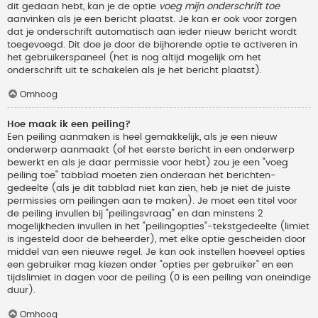
dit gedaan hebt, kan je de optie
voeg mijn onderschrift toe
aanvinken als je een bericht plaatst. Je kan er ook voor zorgen
dat je onderschrift automatisch aan ieder nieuw bericht wordt
toegevoegd. Dit doe je door de bijhorende optie te activeren in
het gebruikerspaneel (het is nog altijd mogelijk om het
onderschrift uit te schakelen als je het bericht plaatst).
Omhoog
Hoe maak ik een peiling?
Een peiling aanmaken is heel gemakkelijk, als je een nieuw
onderwerp aanmaakt (of het eerste bericht in een onderwerp
bewerkt en als je daar permissie voor hebt) zou je een "voeg
peiling toe" tabblad moeten zien onderaan het berichten-
gedeelte (als je dit tabblad niet kan zien, heb je niet de juiste
permissies om peilingen aan te maken). Je moet een titel voor
de peiling invullen bij "peilingsvraag" en dan minstens 2
mogelijkheden invullen in het "peilingopties"-tekstgedeelte (limiet
is ingesteld door de beheerder), met elke optie gescheiden door
middel van een nieuwe regel. Je kan ook instellen hoeveel opties
een gebruiker mag kiezen onder "opties per gebruiker" en een
tijdslimiet in dagen voor de peiling (0 is een peiling van oneindige
duur).
Omhoog