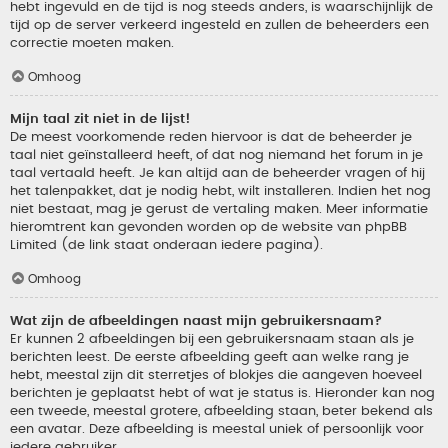
hebt ingevuld en de tijd is nog steeds anders, is waarschijnlijk de
tijd op de server verkeerd ingesteld en zullen de beheerders een
correctie moeten maken.
Omhoog
Mijn taal zit niet in de lijst!
De meest voorkomende reden hiervoor is dat de beheerder je
taal niet geïnstalleerd heeft, of dat nog niemand het forum in je
taal vertaald heeft. Je kan altijd aan de beheerder vragen of hij
het talenpakket, dat je nodig hebt, wilt installeren. Indien het nog
niet bestaat, mag je gerust de vertaling maken. Meer informatie
hieromtrent kan gevonden worden op de website van phpBB
Limited (de link staat onderaan iedere pagina).
Omhoog
Wat zijn de afbeeldingen naast mijn gebruikersnaam?
Er kunnen 2 afbeeldingen bij een gebruikersnaam staan als je
berichten leest. De eerste afbeelding geeft aan welke rang je
hebt, meestal zijn dit sterretjes of blokjes die aangeven hoeveel
berichten je geplaatst hebt of wat je status is. Hieronder kan nog
een tweede, meestal grotere, afbeelding staan, beter bekend als
een avatar. Deze afbeelding is meestal uniek of persoonlijk voor
iedere gebruiker.