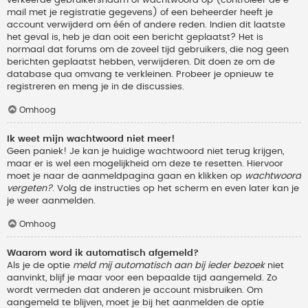
verkeerde gebruikersnaam of wachtwoord op (controleer de e-
mail met je registratie gegevens) of een beheerder heeft je
account verwijderd om één of andere reden. Indien dit laatste
het geval is, heb je dan ooit een bericht geplaatst? Het is
normaal dat forums om de zoveel tijd gebruikers, die nog geen
berichten geplaatst hebben, verwijderen. Dit doen ze om de
database qua omvang te verkleinen. Probeer je opnieuw te
registreren en meng je in de discussies.
Omhoog
Ik weet mijn wachtwoord niet meer!
Geen paniek! Je kan je huidige wachtwoord niet terug krijgen,
maar er is wel een mogelijkheid om deze te resetten. Hiervoor
moet je naar de aanmeldpagina gaan en klikken op
wachtwoord
vergeten?
. Volg de instructies op het scherm en even later kan je
je weer aanmelden.
Omhoog
Waarom word ik automatisch afgemeld?
Als je de optie
meld mij automatisch aan bij ieder bezoek
niet
aanvinkt, blijf je maar voor een bepaalde tijd aangemeld. Zo
wordt vermeden dat anderen je account misbruiken. Om
aangemeld te blijven, moet je bij het aanmelden de optie