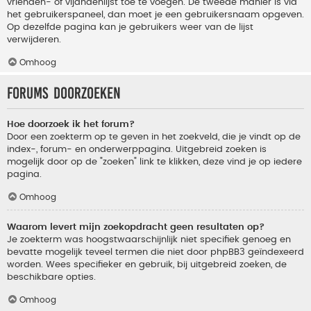
vrienden- of vijandenlijst toe te voegen. De tweede manier is via
het gebruikerspaneel, dan moet je een gebruikersnaam opgeven.
Op dezelfde pagina kan je gebruikers weer van de lijst
verwijderen.
Omhoog
Forums doorzoeken
Hoe doorzoek ik het forum?
Door een zoekterm op te geven in het zoekveld, die je vindt op de
index-, forum- en onderwerppagina. Uitgebreid zoeken is
mogelijk door op de "zoeken" link te klikken, deze vind je op iedere
pagina.
Omhoog
Waarom levert mijn zoekopdracht geen resultaten op?
Je zoekterm was hoogstwaarschijnlijk niet specifiek genoeg en
bevatte mogelijk teveel termen die niet door phpBB3 geïndexeerd
worden. Wees specifieker en gebruik, bij uitgebreid zoeken, de
beschikbare opties.
Omhoog