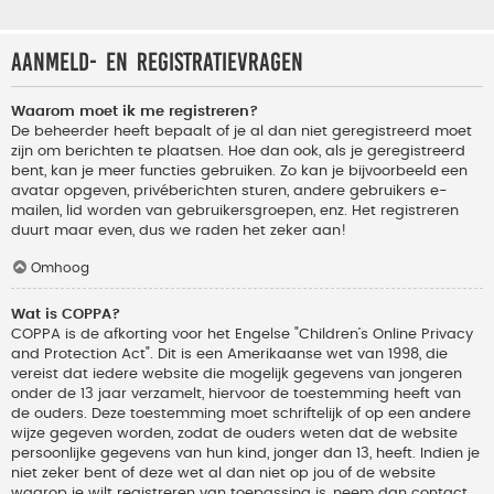
Aanmeld- en registratievragen
Waarom moet ik me registreren?
De beheerder heeft bepaalt of je al dan niet geregistreerd moet
zijn om berichten te plaatsen. Hoe dan ook, als je geregistreerd
bent, kan je meer functies gebruiken. Zo kan je bijvoorbeeld een
avatar opgeven, privéberichten sturen, andere gebruikers e-
mailen, lid worden van gebruikersgroepen, enz. Het registreren
duurt maar even, dus we raden het zeker aan!
Omhoog
Wat is COPPA?
COPPA is de afkorting voor het Engelse "Children’s Online Privacy
and Protection Act". Dit is een Amerikaanse wet van 1998, die
vereist dat iedere website die mogelijk gegevens van jongeren
onder de 13 jaar verzamelt, hiervoor de toestemming heeft van
de ouders. Deze toestemming moet schriftelijk of op een andere
wijze gegeven worden, zodat de ouders weten dat de website
persoonlijke gegevens van hun kind, jonger dan 13, heeft. Indien je
niet zeker bent of deze wet al dan niet op jou of de website
waarop je wilt registreren van toepassing is, neem dan contact