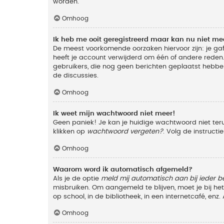
worden.
Omhoog
Ik heb me ooit geregistreerd maar kan nu niet m
De meest voorkomende oorzaken hiervoor zijn: je ga
heeft je account verwijderd om één of andere reden. 
gebruikers, die nog geen berichten geplaatst hebbe
de discussies.
Omhoog
Ik weet mijn wachtwoord niet meer!
Geen paniek! Je kan je huidige wachtwoord niet ter
klikken op
wachtwoord vergeten?
. Volg de instruct
Omhoog
Waarom word ik automatisch afgemeld?
Als je de optie
meld mij automatisch aan bij ieder b
misbruiken. Om aangemeld te blijven, moet je bij h
op school, in de bibliotheek, in een internetcafé, en
Omhoog