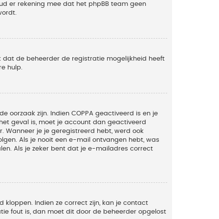
Houd er rekening mee dat het phpBB team geen
wordt.
 dat de beheerder de registratie mogelijkheid heeft
e hulp.
de oorzaak zijn. Indien COPPA geactiveerd is en je
t het geval is, moet je account dan geactiveerd
. Wanneer je je geregistreerd hebt, werd ook
olgen. Als je nooit een e-mail ontvangen hebt, was
n. Als je zeker bent dat je e-mailadres correct
kloppen. Indien ze correct zijn, kan je contact
tie fout is, dan moet dit door de beheerder opgelost