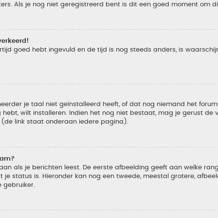
s. Als je nog niet geregistreerd bent is dit een goed moment om di
verkeerd!
tijd goed hebt ingevuld en de tijd is nog steeds anders, is waarschijn
der je taal niet geïnstalleerd heeft, of dat nog niemand het forum in
 hebt, wilt installeren. Indien het nog niet bestaat, mag je gerust d
de link staat onderaan iedere pagina).
naam?
 als je berichten leest. De eerste afbeelding geeft aan welke rang je
 je status is. Hieronder kan nog een tweede, meestal grotere, afbee
e gebruiker.