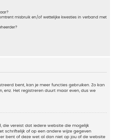
baar?
trent misbruik en/of wettelijke kwesties in verband met
eheerder?
streerd bent, kan je meer functies gebruiken. Zo kan
n, enz. Het registreren duurt maar even, dus we
, die vereist dat iedere website die mogelijk
 schriftelijk of op een andere wijze gegeven
er bent of deze wet al dan niet op jou of de website