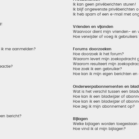
Ik kan geen privéberichten sturen!
Ik blijf ongewenste privéberichten
Ik heb spam of een e-mail met on
d!
Vrienden en vijanden
Waarvoor dient mijn vrienden- en v
Hoe verwijder of voeg ik gebruikers
et ik me aanmelden?
Forums doorzoeken
Hoe doorzoek ik het forum?
Waarom levert mijn zoekopdracht g
Waarom resulteert mijn zoekopdrac
eactie?
Hoe zoek ik een gebruiker?
Hoe kan ik mijn eigen berichten e
Onderwerpabonnementen en bladw
Wat is het verschil tussen een bla
Hoe kan ik een bladwijzer of abonn
Hoe kan ik een bladwijzer of abonn
Hoe zeg ik mijn abonnement op?
een bericht?
Bijlagen
Welke bijlagen worden toegestaan 
Hoe vind ik al mijn bijlagen?