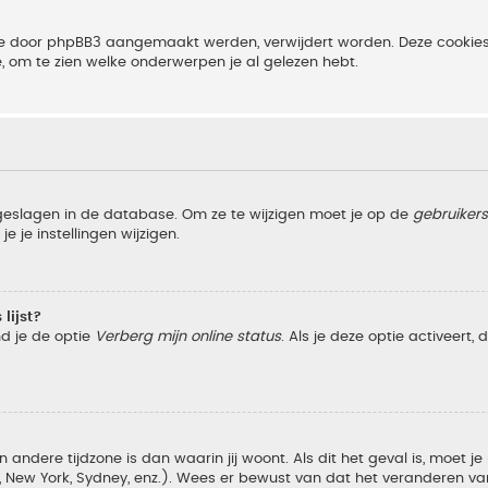
 die door phpBB3 aangemaakt werden, verwijdert worden. Deze cooki
e, om te zien welke onderwerpen je al gelezen hebt.
pgeslagen in de database. Om ze te wijzigen moet je op de
gebruiker
e je instellingen wijzigen.
lijst?
nd je de optie
Verberg mijn online status
. Als je deze optie activeert,
 andere tijdzone is dan waarin jij woont. Als dit het geval is, moet j
w York, Sydney, enz.). Wees er bewust van dat het veranderen van d