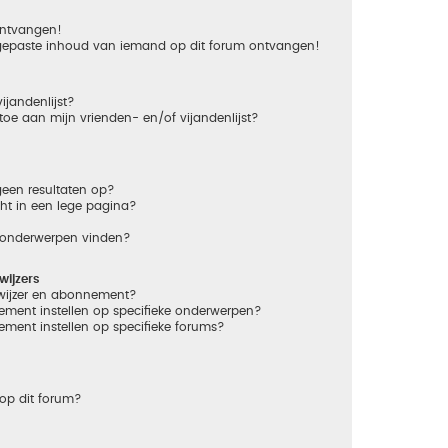
 ontvangen!
gepaste inhoud van iemand op dit forum ontvangen!
ijandenlijst?
 toe aan mijn vrienden- en/of vijandenlijst?
een resultaten op?
ht in een lege pagina?
n onderwerpen vinden?
ijzers
dwijzer en abonnement?
ement instellen op specifieke onderwerpen?
ement instellen op specifieke forums?
op dit forum?