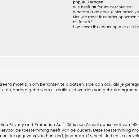
phpBB 3 vragen
Wie heeft dit forum geschreven?
Waarom is de optie X niet beschik
Met wie moet ik contact opnemen om
dit forum?
Hoe neem ik contact op met een b
treerd moet zijn om berichten te plaatsen. Hoe dan ook, als je geregi
sturen, andere gebruikers e-mailen, lid worden van gebruikersgroepe
line Privacy and Protection Act". Dit is een Amerikaanse wet van 1998
hiervoor de toestemming heeft van de ouders. Deze toestemming moet
lijke gegevens van hun kind, jonger dan 13, heeft. Indien je niet zek