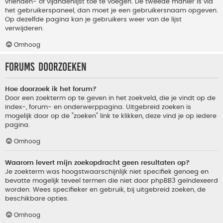
vrienden- of vijandenlijst toe te voegen. De tweede manier is via
het gebruikerspaneel, dan moet je een gebruikersnaam opgeven.
Op dezelfde pagina kan je gebruikers weer van de lijst
verwijderen.
Omhoog
Forums doorzoeken
Hoe doorzoek ik het forum?
Door een zoekterm op te geven in het zoekveld, die je vindt op de
index-, forum- en onderwerppagina. Uitgebreid zoeken is
mogelijk door op de "zoeken" link te klikken, deze vind je op iedere
pagina.
Omhoog
Waarom levert mijn zoekopdracht geen resultaten op?
Je zoekterm was hoogstwaarschijnlijk niet specifiek genoeg en
bevatte mogelijk teveel termen die niet door phpBB3 geïndexeerd
worden. Wees specifieker en gebruik, bij uitgebreid zoeken, de
beschikbare opties.
Omhoog