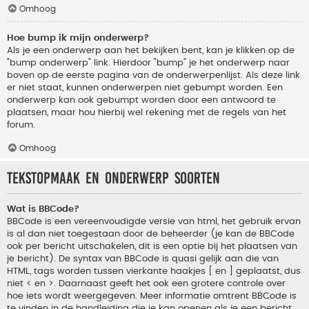
Omhoog
Hoe bump ik mijn onderwerp?
Als je een onderwerp aan het bekijken bent, kan je klikken op de
"bump onderwerp" link. Hierdoor "bump" je het onderwerp naar
boven op de eerste pagina van de onderwerpenlijst. Als deze link
er niet staat, kunnen onderwerpen niet gebumpt worden. Een
onderwerp kan ook gebumpt worden door een antwoord te
plaatsen, maar hou hierbij wel rekening met de regels van het
forum.
Omhoog
Tekstopmaak en onderwerp soorten
Wat is BBCode?
BBCode is een vereenvoudigde versie van html, het gebruik ervan
is al dan niet toegestaan door de beheerder (je kan de BBCode
ook per bericht uitschakelen, dit is een optie bij het plaatsen van
je bericht). De syntax van BBCode is quasi gelijk aan die van
HTML, tags worden tussen vierkante haakjes [ en ] geplaatst, dus
niet < en >. Daarnaast geeft het ook een grotere controle over
hoe iets wordt weergegeven. Meer informatie omtrent BBCode is
te vinden in de handleiding die je kan openen als je een bericht