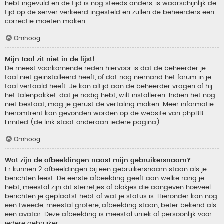
hebt ingevuld en de tijd is nog steeds anders, is waarschijnlijk de
tijd op de server verkeerd ingesteld en zullen de beheerders een
correctie moeten maken.
Omhoog
Mijn taal zit niet in de lijst!
De meest voorkomende reden hiervoor is dat de beheerder je
taal niet geïnstalleerd heeft, of dat nog niemand het forum in je
taal vertaald heeft. Je kan altijd aan de beheerder vragen of hij
het talenpakket, dat je nodig hebt, wilt installeren. Indien het nog
niet bestaat, mag je gerust de vertaling maken. Meer informatie
hieromtrent kan gevonden worden op de website van phpBB
Limited (de link staat onderaan iedere pagina).
Omhoog
Wat zijn de afbeeldingen naast mijn gebruikersnaam?
Er kunnen 2 afbeeldingen bij een gebruikersnaam staan als je
berichten leest. De eerste afbeelding geeft aan welke rang je
hebt, meestal zijn dit sterretjes of blokjes die aangeven hoeveel
berichten je geplaatst hebt of wat je status is. Hieronder kan nog
een tweede, meestal grotere, afbeelding staan, beter bekend als
een avatar. Deze afbeelding is meestal uniek of persoonlijk voor
iedere gebruiker.