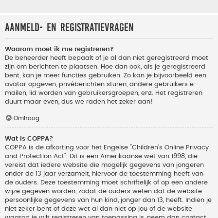
Aanmeld- en registratievragen
Waarom moet ik me registreren?
De beheerder heeft bepaalt of je al dan niet geregistreerd moet
zijn om berichten te plaatsen. Hoe dan ook, als je geregistreerd
bent, kan je meer functies gebruiken. Zo kan je bijvoorbeeld een
avatar opgeven, privéberichten sturen, andere gebruikers e-
mailen, lid worden van gebruikersgroepen, enz. Het registreren
duurt maar even, dus we raden het zeker aan!
Omhoog
Wat is COPPA?
COPPA is de afkorting voor het Engelse "Children’s Online Privacy
and Protection Act". Dit is een Amerikaanse wet van 1998, die
vereist dat iedere website die mogelijk gegevens van jongeren
onder de 13 jaar verzamelt, hiervoor de toestemming heeft van
de ouders. Deze toestemming moet schriftelijk of op een andere
wijze gegeven worden, zodat de ouders weten dat de website
persoonlijke gegevens van hun kind, jonger dan 13, heeft. Indien je
niet zeker bent of deze wet al dan niet op jou of de website
waarop je wilt registreren van toepassing is, neem dan contact