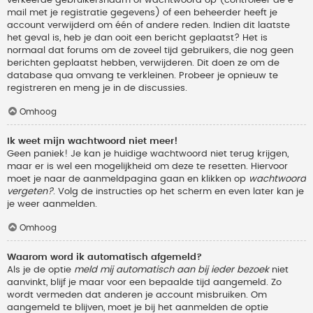
verkeerde gebruikersnaam of wachtwoord op (controleer de e-
mail met je registratie gegevens) of een beheerder heeft je
account verwijderd om één of andere reden. Indien dit laatste
het geval is, heb je dan ooit een bericht geplaatst? Het is
normaal dat forums om de zoveel tijd gebruikers, die nog geen
berichten geplaatst hebben, verwijderen. Dit doen ze om de
database qua omvang te verkleinen. Probeer je opnieuw te
registreren en meng je in de discussies.
Omhoog
Ik weet mijn wachtwoord niet meer!
Geen paniek! Je kan je huidige wachtwoord niet terug krijgen,
maar er is wel een mogelijkheid om deze te resetten. Hiervoor
moet je naar de aanmeldpagina gaan en klikken op
wachtwoord
vergeten?
. Volg de instructies op het scherm en even later kan je
je weer aanmelden.
Omhoog
Waarom word ik automatisch afgemeld?
Als je de optie
meld mij automatisch aan bij ieder bezoek
niet
aanvinkt, blijf je maar voor een bepaalde tijd aangemeld. Zo
wordt vermeden dat anderen je account misbruiken. Om
aangemeld te blijven, moet je bij het aanmelden de optie