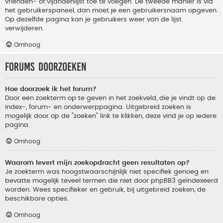
vrienden- of vijandenlijst toe te voegen. De tweede manier is via
het gebruikerspaneel, dan moet je een gebruikersnaam opgeven.
Op dezelfde pagina kan je gebruikers weer van de lijst
verwijderen.
Omhoog
Forums doorzoeken
Hoe doorzoek ik het forum?
Door een zoekterm op te geven in het zoekveld, die je vindt op de
index-, forum- en onderwerppagina. Uitgebreid zoeken is
mogelijk door op de "zoeken" link te klikken, deze vind je op iedere
pagina.
Omhoog
Waarom levert mijn zoekopdracht geen resultaten op?
Je zoekterm was hoogstwaarschijnlijk niet specifiek genoeg en
bevatte mogelijk teveel termen die niet door phpBB3 geïndexeerd
worden. Wees specifieker en gebruik, bij uitgebreid zoeken, de
beschikbare opties.
Omhoog