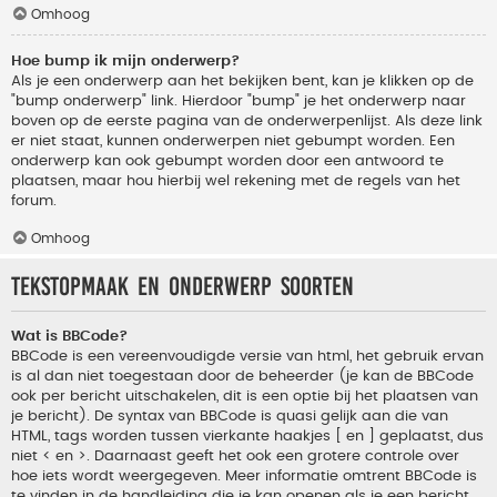
Omhoog
Hoe bump ik mijn onderwerp?
Als je een onderwerp aan het bekijken bent, kan je klikken op de
"bump onderwerp" link. Hierdoor "bump" je het onderwerp naar
boven op de eerste pagina van de onderwerpenlijst. Als deze link
er niet staat, kunnen onderwerpen niet gebumpt worden. Een
onderwerp kan ook gebumpt worden door een antwoord te
plaatsen, maar hou hierbij wel rekening met de regels van het
forum.
Omhoog
Tekstopmaak en onderwerp soorten
Wat is BBCode?
BBCode is een vereenvoudigde versie van html, het gebruik ervan
is al dan niet toegestaan door de beheerder (je kan de BBCode
ook per bericht uitschakelen, dit is een optie bij het plaatsen van
je bericht). De syntax van BBCode is quasi gelijk aan die van
HTML, tags worden tussen vierkante haakjes [ en ] geplaatst, dus
niet < en >. Daarnaast geeft het ook een grotere controle over
hoe iets wordt weergegeven. Meer informatie omtrent BBCode is
te vinden in de handleiding die je kan openen als je een bericht