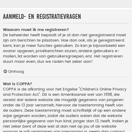
Aanmeld- en registratievragen
Waarom moet ik me registreren?
De beheerder heeft bepaalt of je al dan niet geregistreerd moet
zijn om berichten te plaatsen. Hoe dan ook, als je geregistreerd
bent, kan je meer functies gebruiken. Zo kan je bijvoorbeeld een
avatar opgeven, privéberichten sturen, andere gebruikers e-
mailen, lid worden van gebruikersgroepen, enz. Het registreren
duurt maar even, dus we raden het zeker aan!
Omhoog
Wat is COPPA?
COPPA is de afkorting voor het Engelse "Children’s Online Privacy
and Protection Act". Dit is een Amerikaanse wet van 1998, die
vereist dat iedere website die mogelijk gegevens van jongeren
onder de 13 jaar verzamelt, hiervoor de toestemming heeft van
de ouders. Deze toestemming moet schriftelijk of op een andere
wijze gegeven worden, zodat de ouders weten dat de website
persoonlijke gegevens van hun kind, jonger dan 13, heeft. Indien je
niet zeker bent of deze wet al dan niet op jou of de website
waarop je wilt registreren van toepassing is, neem dan contact