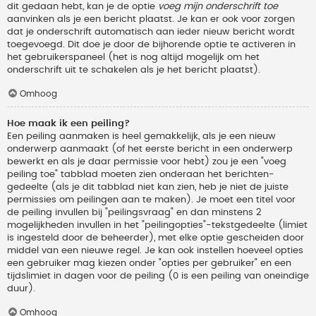
dit gedaan hebt, kan je de optie
voeg mijn onderschrift toe
aanvinken als je een bericht plaatst. Je kan er ook voor zorgen
dat je onderschrift automatisch aan ieder nieuw bericht wordt
toegevoegd. Dit doe je door de bijhorende optie te activeren in
het gebruikerspaneel (het is nog altijd mogelijk om het
onderschrift uit te schakelen als je het bericht plaatst).
Omhoog
Hoe maak ik een peiling?
Een peiling aanmaken is heel gemakkelijk, als je een nieuw
onderwerp aanmaakt (of het eerste bericht in een onderwerp
bewerkt en als je daar permissie voor hebt) zou je een "voeg
peiling toe" tabblad moeten zien onderaan het berichten-
gedeelte (als je dit tabblad niet kan zien, heb je niet de juiste
permissies om peilingen aan te maken). Je moet een titel voor
de peiling invullen bij "peilingsvraag" en dan minstens 2
mogelijkheden invullen in het "peilingopties"-tekstgedeelte (limiet
is ingesteld door de beheerder), met elke optie gescheiden door
middel van een nieuwe regel. Je kan ook instellen hoeveel opties
een gebruiker mag kiezen onder "opties per gebruiker" en een
tijdslimiet in dagen voor de peiling (0 is een peiling van oneindige
duur).
Omhoog