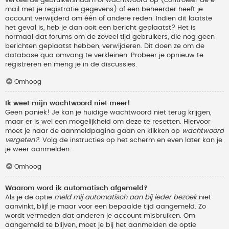
verkeerde gebruikersnaam of wachtwoord op (controleer de e-
mail met je registratie gegevens) of een beheerder heeft je
account verwijderd om één of andere reden. Indien dit laatste
het geval is, heb je dan ooit een bericht geplaatst? Het is
normaal dat forums om de zoveel tijd gebruikers, die nog geen
berichten geplaatst hebben, verwijderen. Dit doen ze om de
database qua omvang te verkleinen. Probeer je opnieuw te
registreren en meng je in de discussies.
Omhoog
Ik weet mijn wachtwoord niet meer!
Geen paniek! Je kan je huidige wachtwoord niet terug krijgen,
maar er is wel een mogelijkheid om deze te resetten. Hiervoor
moet je naar de aanmeldpagina gaan en klikken op
wachtwoord
vergeten?
. Volg de instructies op het scherm en even later kan je
je weer aanmelden.
Omhoog
Waarom word ik automatisch afgemeld?
Als je de optie
meld mij automatisch aan bij ieder bezoek
niet
aanvinkt, blijf je maar voor een bepaalde tijd aangemeld. Zo
wordt vermeden dat anderen je account misbruiken. Om
aangemeld te blijven, moet je bij het aanmelden de optie