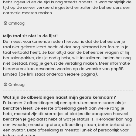
hebt ingevuld en de tijd is nog steeds anders, is waarschijnlijk de
tijd op de server verkeerd ingesteld en zullen de beheerders een
correctie moeten maken.
Omhoog
Mijn taal zit niet in de lijst!
De meest voorkomende reden hiervoor is dat de beheerder je
taal niet geïnstalleerd heeft, of dat nog niemand het forum in je
taal vertaald heeft. Je kan altijd aan de beheerder vragen of hij
het talenpakket, dat je nodig hebt, wilt installeren. Indien het nog
niet bestaat, mag je gerust de vertaling maken. Meer informatie
hieromtrent kan gevonden worden op de website van phpBB
Limited (de link staat onderaan iedere pagina).
Omhoog
Wat zijn de afbeeldingen naast mijn gebruikersnaam?
Er kunnen 2 afbeeldingen bij een gebruikersnaam staan als je
berichten leest. De eerste afbeelding geeft aan welke rang je
hebt, meestal zijn dit sterretjes of blokjes die aangeven hoeveel
berichten je geplaatst hebt of wat je status is. Hieronder kan nog
een tweede, meestal grotere, afbeelding staan, beter bekend als
een avatar. Deze afbeelding is meestal uniek of persoonlijk voor
iedere gebruiker.