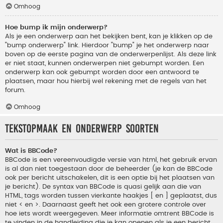
Omhoog
Hoe bump ik mijn onderwerp?
Als je een onderwerp aan het bekijken bent, kan je klikken op de
"bump onderwerp" link. Hierdoor "bump" je het onderwerp naar
boven op de eerste pagina van de onderwerpenlijst. Als deze link
er niet staat, kunnen onderwerpen niet gebumpt worden. Een
onderwerp kan ook gebumpt worden door een antwoord te
plaatsen, maar hou hierbij wel rekening met de regels van het
forum.
Omhoog
Tekstopmaak en onderwerp soorten
Wat is BBCode?
BBCode is een vereenvoudigde versie van html, het gebruik ervan
is al dan niet toegestaan door de beheerder (je kan de BBCode
ook per bericht uitschakelen, dit is een optie bij het plaatsen van
je bericht). De syntax van BBCode is quasi gelijk aan die van
HTML, tags worden tussen vierkante haakjes [ en ] geplaatst, dus
niet < en >. Daarnaast geeft het ook een grotere controle over
hoe iets wordt weergegeven. Meer informatie omtrent BBCode is
te vinden in de handleiding die je kan openen als je een bericht