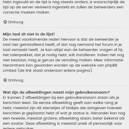
hebt ingevuld en de tijd is nog steeds anders, is waarschijnlijk de
tijd op de server verkeerd ingesteld en zullen de beheerders een
correctie moeten maken.
Omhoog
Mijn taal zit niet in de lijst!
De meest voorkomende reden hiervoor is dat de beheerder je
taal niet geïnstalleerd heeft, of dat nog niemand het forum in je
taal vertaald heeft. Je kan altijd aan de beheerder vragen of hij
het talenpakket, dat je nodig hebt, wilt installeren. Indien het nog
niet bestaat, mag je gerust de vertaling maken. Meer informatie
hieromtrent kan gevonden worden op de website van phpBB
Limited (de link staat onderaan iedere pagina).
Omhoog
Wat zijn de afbeeldingen naast mijn gebruikersnaam?
Er kunnen 2 afbeeldingen bij een gebruikersnaam staan als je
berichten leest. De eerste afbeelding geeft aan welke rang je
hebt, meestal zijn dit sterretjes of blokjes die aangeven hoeveel
berichten je geplaatst hebt of wat je status is. Hieronder kan nog
een tweede, meestal grotere, afbeelding staan, beter bekend als
een avatar. Deze afbeelding is meestal uniek of persoonlijk voor
iedere gebruiker.