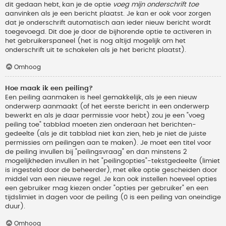
dit gedaan hebt, kan je de optie
voeg mijn onderschrift toe
aanvinken als je een bericht plaatst. Je kan er ook voor zorgen
dat je onderschrift automatisch aan ieder nieuw bericht wordt
toegevoegd. Dit doe je door de bijhorende optie te activeren in
het gebruikerspaneel (het is nog altijd mogelijk om het
onderschrift uit te schakelen als je het bericht plaatst).
Omhoog
Hoe maak ik een peiling?
Een peiling aanmaken is heel gemakkelijk, als je een nieuw
onderwerp aanmaakt (of het eerste bericht in een onderwerp
bewerkt en als je daar permissie voor hebt) zou je een "voeg
peiling toe" tabblad moeten zien onderaan het berichten-
gedeelte (als je dit tabblad niet kan zien, heb je niet de juiste
permissies om peilingen aan te maken). Je moet een titel voor
de peiling invullen bij "peilingsvraag" en dan minstens 2
mogelijkheden invullen in het "peilingopties"-tekstgedeelte (limiet
is ingesteld door de beheerder), met elke optie gescheiden door
middel van een nieuwe regel. Je kan ook instellen hoeveel opties
een gebruiker mag kiezen onder "opties per gebruiker" en een
tijdslimiet in dagen voor de peiling (0 is een peiling van oneindige
duur).
Omhoog