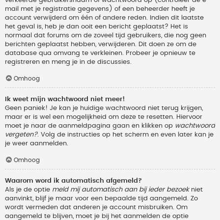
verkeerde gebruikersnaam of wachtwoord op (controleer de e-
mail met je registratie gegevens) of een beheerder heeft je
account verwijderd om één of andere reden. Indien dit laatste
het geval is, heb je dan ooit een bericht geplaatst? Het is
normaal dat forums om de zoveel tijd gebruikers, die nog geen
berichten geplaatst hebben, verwijderen. Dit doen ze om de
database qua omvang te verkleinen. Probeer je opnieuw te
registreren en meng je in de discussies.
Omhoog
Ik weet mijn wachtwoord niet meer!
Geen paniek! Je kan je huidige wachtwoord niet terug krijgen,
maar er is wel een mogelijkheid om deze te resetten. Hiervoor
moet je naar de aanmeldpagina gaan en klikken op
wachtwoord
vergeten?
. Volg de instructies op het scherm en even later kan je
je weer aanmelden.
Omhoog
Waarom word ik automatisch afgemeld?
Als je de optie
meld mij automatisch aan bij ieder bezoek
niet
aanvinkt, blijf je maar voor een bepaalde tijd aangemeld. Zo
wordt vermeden dat anderen je account misbruiken. Om
aangemeld te blijven, moet je bij het aanmelden de optie