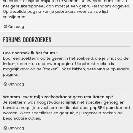
vrienden- of vijandenlijst toe te voegen. De tweede manier is via
het gebruikerspaneel, dan moet je een gebruikersnaam opgeven.
Op dezelfde pagina kan je gebruikers weer van de lijst
verwijderen.
Omhoog
Forums doorzoeken
Hoe doorzoek ik het forum?
Door een zoekterm op te geven in het zoekveld, die je vindt op de
index-, forum- en onderwerppagina. Uitgebreid zoeken is
mogelijk door op de "zoeken" link te klikken, deze vind je op iedere
pagina.
Omhoog
Waarom levert mijn zoekopdracht geen resultaten op?
Je zoekterm was hoogstwaarschijnlijk niet specifiek genoeg en
bevatte mogelijk teveel termen die niet door phpBB3 geïndexeerd
worden. Wees specifieker en gebruik, bij uitgebreid zoeken, de
beschikbare opties.
Omhoog