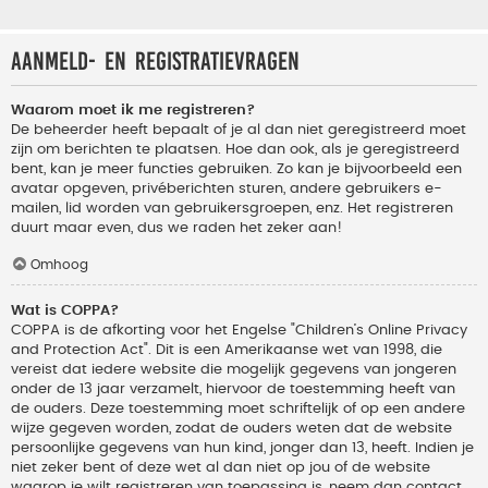
Aanmeld- en registratievragen
Waarom moet ik me registreren?
De beheerder heeft bepaalt of je al dan niet geregistreerd moet
zijn om berichten te plaatsen. Hoe dan ook, als je geregistreerd
bent, kan je meer functies gebruiken. Zo kan je bijvoorbeeld een
avatar opgeven, privéberichten sturen, andere gebruikers e-
mailen, lid worden van gebruikersgroepen, enz. Het registreren
duurt maar even, dus we raden het zeker aan!
Omhoog
Wat is COPPA?
COPPA is de afkorting voor het Engelse "Children’s Online Privacy
and Protection Act". Dit is een Amerikaanse wet van 1998, die
vereist dat iedere website die mogelijk gegevens van jongeren
onder de 13 jaar verzamelt, hiervoor de toestemming heeft van
de ouders. Deze toestemming moet schriftelijk of op een andere
wijze gegeven worden, zodat de ouders weten dat de website
persoonlijke gegevens van hun kind, jonger dan 13, heeft. Indien je
niet zeker bent of deze wet al dan niet op jou of de website
waarop je wilt registreren van toepassing is, neem dan contact