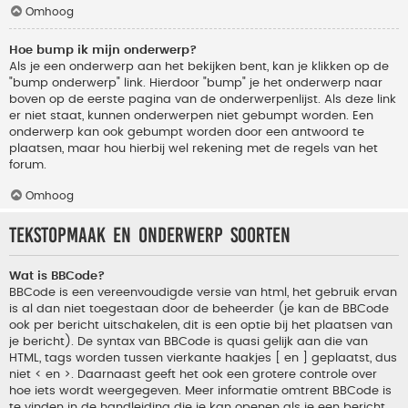
Omhoog
Hoe bump ik mijn onderwerp?
Als je een onderwerp aan het bekijken bent, kan je klikken op de
"bump onderwerp" link. Hierdoor "bump" je het onderwerp naar
boven op de eerste pagina van de onderwerpenlijst. Als deze link
er niet staat, kunnen onderwerpen niet gebumpt worden. Een
onderwerp kan ook gebumpt worden door een antwoord te
plaatsen, maar hou hierbij wel rekening met de regels van het
forum.
Omhoog
Tekstopmaak en onderwerp soorten
Wat is BBCode?
BBCode is een vereenvoudigde versie van html, het gebruik ervan
is al dan niet toegestaan door de beheerder (je kan de BBCode
ook per bericht uitschakelen, dit is een optie bij het plaatsen van
je bericht). De syntax van BBCode is quasi gelijk aan die van
HTML, tags worden tussen vierkante haakjes [ en ] geplaatst, dus
niet < en >. Daarnaast geeft het ook een grotere controle over
hoe iets wordt weergegeven. Meer informatie omtrent BBCode is
te vinden in de handleiding die je kan openen als je een bericht