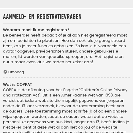
Aanmeld- en registratievragen
Waarom moet ik me registreren?
De beheerder heeft bepaalt of je al dan niet geregistreerd moet
zijn om berichten te plaatsen. Hoe dan ook, als je geregistreerd
bent, kan je meer functies gebruiken. Zo kan je bijvoorbeeld een
avatar opgeven, privéberichten sturen, andere gebruikers e-
mailen, lid worden van gebruikersgroepen, enz. Het registreren
duurt maar even, dus we raden het zeker aan!
Omhoog
Wat is COPPA?
COPPA is de afkorting voor het Engelse "Children’s Online Privacy
and Protection Act". Dit is een Amerikaanse wet van 1998, die
vereist dat iedere website die mogelijk gegevens van jongeren
onder de 13 jaar verzamelt, hiervoor de toestemming heeft van
de ouders. Deze toestemming moet schriftelijk of op een andere
wijze gegeven worden, zodat de ouders weten dat de website
persoonlijke gegevens van hun kind, jonger dan 13, heeft. Indien je
niet zeker bent of deze wet al dan niet op jou of de website
waarop je wilt registreren van toepassing is, neem dan contact