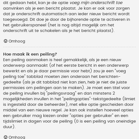
dit gedaan hebt, kan je de optie
voeg mijn onderschrift toe
aanvinken als je een bericht plaatst. Je kan er ook voor zorgen
dat je onderschrift automatisch aan ieder nieuw bericht wordt
toegevoegd. Dit doe je door de bijhorende optie te activeren in
het gebruikerspaneel (het is nog altijd mogelijk om het
onderschrift uit te schakelen als je het bericht plaatst).
Omhoog
Hoe maak ik een peiling?
Een peiling aanmaken is heel gemakkelijk, als je een nieuw
onderwerp aanmaakt (of het eerste bericht in een onderwerp
bewerkt en als je daar permissie voor hebt) zou je een "voeg
peiling toe" tabblad moeten zien onderaan het berichten-
gedeelte (als je dit tabblad niet kan zien, heb je niet de juiste
permissies om peilingen aan te maken). Je moet een titel voor
de peiling invullen bij "peilingsvraag" en dan minstens 2
mogelijkheden invullen in het "peilingopties"-tekstgedeelte (limiet
is ingesteld door de beheerder), met elke optie gescheiden door
middel van een nieuwe regel. Je kan ook instellen hoeveel opties
een gebruiker mag kiezen onder "opties per gebruiker" en een
tijdslimiet in dagen voor de peiling (0 is een peiling van oneindige
duur).
Omhoog