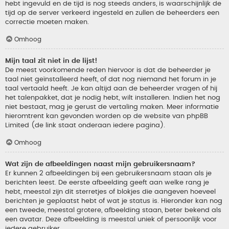
hebt ingevuld en de tijd is nog steeds anders, is waarschijnlijk de
tijd op de server verkeerd ingesteld en zullen de beheerders een
correctie moeten maken.
Omhoog
Mijn taal zit niet in de lijst!
De meest voorkomende reden hiervoor is dat de beheerder je
taal niet geïnstalleerd heeft, of dat nog niemand het forum in je
taal vertaald heeft. Je kan altijd aan de beheerder vragen of hij
het talenpakket, dat je nodig hebt, wilt installeren. Indien het nog
niet bestaat, mag je gerust de vertaling maken. Meer informatie
hieromtrent kan gevonden worden op de website van phpBB
Limited (de link staat onderaan iedere pagina).
Omhoog
Wat zijn de afbeeldingen naast mijn gebruikersnaam?
Er kunnen 2 afbeeldingen bij een gebruikersnaam staan als je
berichten leest. De eerste afbeelding geeft aan welke rang je
hebt, meestal zijn dit sterretjes of blokjes die aangeven hoeveel
berichten je geplaatst hebt of wat je status is. Hieronder kan nog
een tweede, meestal grotere, afbeelding staan, beter bekend als
een avatar. Deze afbeelding is meestal uniek of persoonlijk voor
iedere gebruiker.