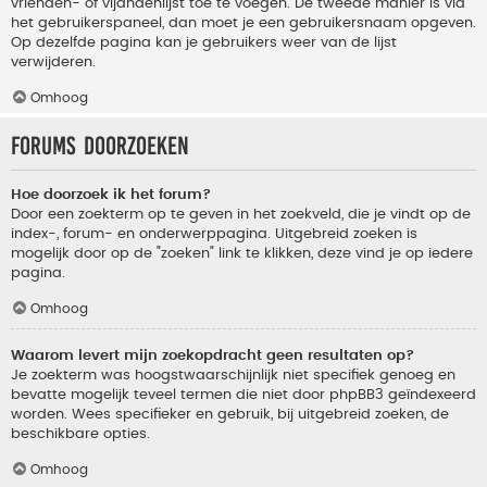
vrienden- of vijandenlijst toe te voegen. De tweede manier is via
het gebruikerspaneel, dan moet je een gebruikersnaam opgeven.
Op dezelfde pagina kan je gebruikers weer van de lijst
verwijderen.
Omhoog
Forums doorzoeken
Hoe doorzoek ik het forum?
Door een zoekterm op te geven in het zoekveld, die je vindt op de
index-, forum- en onderwerppagina. Uitgebreid zoeken is
mogelijk door op de "zoeken" link te klikken, deze vind je op iedere
pagina.
Omhoog
Waarom levert mijn zoekopdracht geen resultaten op?
Je zoekterm was hoogstwaarschijnlijk niet specifiek genoeg en
bevatte mogelijk teveel termen die niet door phpBB3 geïndexeerd
worden. Wees specifieker en gebruik, bij uitgebreid zoeken, de
beschikbare opties.
Omhoog