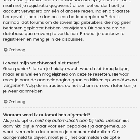
verkeerde gebruikersnaam of wachtwoord op (controleer de e-
mail met je registratie gegevens) of een beheerder heeft je
account verwijderd om één of andere reden. Indien dit laatste
het geval is, heb je dan ooit een bericht geplaatst? Het is
normaal dat forums om de zoveel tijd gebruikers, die nog geen
berichten geplaatst hebben, verwijderen. Dit doen ze om de
database qua omvang te verkleinen. Probeer je opnieuw te
registreren en meng je in de discussies.
Omhoog
Ik weet mijn wachtwoord niet meer!
Geen paniek! Je kan je huidige wachtwoord niet terug krijgen,
maar er is wel een mogelijkheid om deze te resetten. Hiervoor
moet je naar de aanmeldpagina gaan en klikken op
wachtwoord
vergeten?
. Volg de instructies op het scherm en even later kan je
je weer aanmelden.
Omhoog
Waarom word ik automatisch afgemeld?
Als je de optie
meld mij automatisch aan bij ieder bezoek
niet
aanvinkt, blijf je maar voor een bepaalde tijd aangemeld. Zo
wordt vermeden dat anderen je account misbruiken. Om
aangemeld te blijven, moet je bij het aanmelden de optie