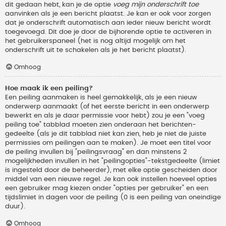
dit gedaan hebt, kan je de optie
voeg mijn onderschrift toe
aanvinken als je een bericht plaatst. Je kan er ook voor zorgen
dat je onderschrift automatisch aan ieder nieuw bericht wordt
toegevoegd. Dit doe je door de bijhorende optie te activeren in
het gebruikerspaneel (het is nog altijd mogelijk om het
onderschrift uit te schakelen als je het bericht plaatst).
Omhoog
Hoe maak ik een peiling?
Een peiling aanmaken is heel gemakkelijk, als je een nieuw
onderwerp aanmaakt (of het eerste bericht in een onderwerp
bewerkt en als je daar permissie voor hebt) zou je een "voeg
peiling toe" tabblad moeten zien onderaan het berichten-
gedeelte (als je dit tabblad niet kan zien, heb je niet de juiste
permissies om peilingen aan te maken). Je moet een titel voor
de peiling invullen bij "peilingsvraag" en dan minstens 2
mogelijkheden invullen in het "peilingopties"-tekstgedeelte (limiet
is ingesteld door de beheerder), met elke optie gescheiden door
middel van een nieuwe regel. Je kan ook instellen hoeveel opties
een gebruiker mag kiezen onder "opties per gebruiker" en een
tijdslimiet in dagen voor de peiling (0 is een peiling van oneindige
duur).
Omhoog