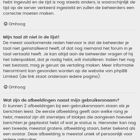
hebt ingevuld en de tijd is nog steeds anders, is waarschijnlijk de
tijd op de server verkeerd ingesteld en zullen de beheerders een
correctie moeten maken.
Omhoog
Mijn taal zit niet in de lijst!
De meest voorkomende reden hiervoor is dat de beheerder je
taal niet geïnstalleerd heeft, of dat nog niemand het forum in je
taal vertaald heeft. Je kan altijd aan de beheerder vragen of hij
het talenpakket, dat je nodig hebt, wilt installeren. Indien het nog
niet bestaat, mag je gerust de vertaling maken. Meer informatie
hieromtrent kan gevonden worden op de website van phpBB
Limited (de link staat onderaan iedere pagina).
Omhoog
Wat zijn de afbeeldingen naast mijn gebruikersnaam?
Er kunnen 2 afbeeldingen bij een gebruikersnaam staan als je
berichten leest. De eerste afbeelding geeft aan welke rang je
hebt, meestal zijn dit sterretjes of blokjes die aangeven hoeveel
berichten je geplaatst hebt of wat je status is. Hieronder kan nog
een tweede, meestal grotere, afbeelding staan, beter bekend als
een avatar. Deze afbeelding is meestal uniek of persoonlijk voor
iedere gebruiker.