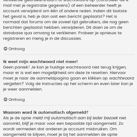
verkeerde gebruikersnaam of wachtwoord op (controleer de e-
mail met je registratie gegevens) of een beheerder heeft je
account verwijderd om één of andere reden. Indien dit laatste
het geval is, heb je dan ooit een bericht geplaatst? Het is
normaal dat forums om de zoveel tijd gebruikers, die nog geen
berichten geplaatst hebben, verwijderen. Dit doen ze om de
database qua omvang te verkleinen. Probeer je opnieuw te
registreren en meng je in de discussies.
Omhoog
Ik weet mijn wachtwoord niet meer!
Geen paniek! Je kan je huidige wachtwoord niet terug krijgen,
maar er is wel een mogelijkheid om deze te resetten. Hiervoor
moet je naar de aanmeldpagina gaan en klikken op
wachtwoord
vergeten?
. Volg de instructies op het scherm en even later kan je
je weer aanmelden.
Omhoog
Waarom word ik automatisch afgemeld?
Als je de optie
meld mij automatisch aan bij ieder bezoek
niet
aanvinkt, blijf je maar voor een bepaalde tijd aangemeld. Zo
wordt vermeden dat anderen je account misbruiken. Om
aangemeld te blijven, moet je bij het aanmelden de optie