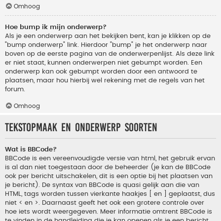
Omhoog
Hoe bump ik mijn onderwerp?
Als je een onderwerp aan het bekijken bent, kan je klikken op de
"bump onderwerp" link. Hierdoor "bump" je het onderwerp naar
boven op de eerste pagina van de onderwerpenlijst. Als deze link
er niet staat, kunnen onderwerpen niet gebumpt worden. Een
onderwerp kan ook gebumpt worden door een antwoord te
plaatsen, maar hou hierbij wel rekening met de regels van het
forum.
Omhoog
Tekstopmaak en onderwerp soorten
Wat is BBCode?
BBCode is een vereenvoudigde versie van html, het gebruik ervan
is al dan niet toegestaan door de beheerder (je kan de BBCode
ook per bericht uitschakelen, dit is een optie bij het plaatsen van
je bericht). De syntax van BBCode is quasi gelijk aan die van
HTML, tags worden tussen vierkante haakjes [ en ] geplaatst, dus
niet < en >. Daarnaast geeft het ook een grotere controle over
hoe iets wordt weergegeven. Meer informatie omtrent BBCode is
te vinden in de handleiding die je kan openen als je een bericht