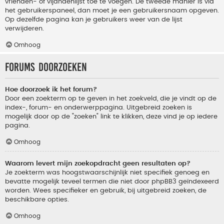
vrienden- of vijandenlijst toe te voegen. De tweede manier is via
het gebruikerspaneel, dan moet je een gebruikersnaam opgeven.
Op dezelfde pagina kan je gebruikers weer van de lijst
verwijderen.
Omhoog
Forums doorzoeken
Hoe doorzoek ik het forum?
Door een zoekterm op te geven in het zoekveld, die je vindt op de
index-, forum- en onderwerppagina. Uitgebreid zoeken is
mogelijk door op de "zoeken" link te klikken, deze vind je op iedere
pagina.
Omhoog
Waarom levert mijn zoekopdracht geen resultaten op?
Je zoekterm was hoogstwaarschijnlijk niet specifiek genoeg en
bevatte mogelijk teveel termen die niet door phpBB3 geïndexeerd
worden. Wees specifieker en gebruik, bij uitgebreid zoeken, de
beschikbare opties.
Omhoog