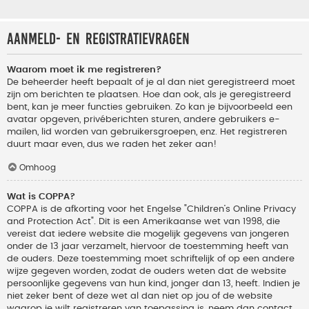
Aanmeld- en registratievragen
Waarom moet ik me registreren?
De beheerder heeft bepaalt of je al dan niet geregistreerd moet
zijn om berichten te plaatsen. Hoe dan ook, als je geregistreerd
bent, kan je meer functies gebruiken. Zo kan je bijvoorbeeld een
avatar opgeven, privéberichten sturen, andere gebruikers e-
mailen, lid worden van gebruikersgroepen, enz. Het registreren
duurt maar even, dus we raden het zeker aan!
Omhoog
Wat is COPPA?
COPPA is de afkorting voor het Engelse "Children’s Online Privacy
and Protection Act". Dit is een Amerikaanse wet van 1998, die
vereist dat iedere website die mogelijk gegevens van jongeren
onder de 13 jaar verzamelt, hiervoor de toestemming heeft van
de ouders. Deze toestemming moet schriftelijk of op een andere
wijze gegeven worden, zodat de ouders weten dat de website
persoonlijke gegevens van hun kind, jonger dan 13, heeft. Indien je
niet zeker bent of deze wet al dan niet op jou of de website
waarop je wilt registreren van toepassing is, neem dan contact