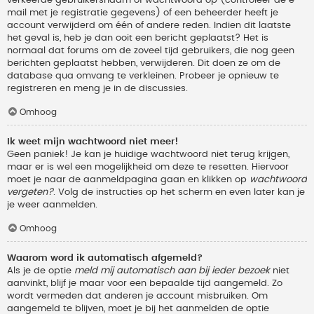
verkeerde gebruikersnaam of wachtwoord op (controleer de e-
mail met je registratie gegevens) of een beheerder heeft je
account verwijderd om één of andere reden. Indien dit laatste
het geval is, heb je dan ooit een bericht geplaatst? Het is
normaal dat forums om de zoveel tijd gebruikers, die nog geen
berichten geplaatst hebben, verwijderen. Dit doen ze om de
database qua omvang te verkleinen. Probeer je opnieuw te
registreren en meng je in de discussies.
Omhoog
Ik weet mijn wachtwoord niet meer!
Geen paniek! Je kan je huidige wachtwoord niet terug krijgen,
maar er is wel een mogelijkheid om deze te resetten. Hiervoor
moet je naar de aanmeldpagina gaan en klikken op
wachtwoord
vergeten?
. Volg de instructies op het scherm en even later kan je
je weer aanmelden.
Omhoog
Waarom word ik automatisch afgemeld?
Als je de optie
meld mij automatisch aan bij ieder bezoek
niet
aanvinkt, blijf je maar voor een bepaalde tijd aangemeld. Zo
wordt vermeden dat anderen je account misbruiken. Om
aangemeld te blijven, moet je bij het aanmelden de optie