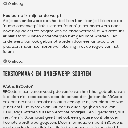
Omhoog
Hoe bump ik mijn onderwerp?
Als je een onderwerp aan het bekijken bent, kan je klikken op de
"bump onderwerp" link. Hierdoor "bump" je het onderwerp naar
boven op de eerste pagina van de onderwerpenlijst. Als deze link
er niet staat, kunnen onderwerpen niet gebumpt worden. Een
onderwerp kan ook gebumpt worden door een antwoord te
plaatsen, maar hou hierbij wel rekening met de regels van het
forum.
Omhoog
Tekstopmaak en onderwerp soorten
Wat is BBCode?
BBCode is een vereenvoudigde versie van html, het gebruik ervan
is al dan niet toegestaan door de beheerder (je kan de BBCode
ook per bericht uitschakelen, dit is een optie bij het plaatsen van
je bericht). De syntax van BBCode is quasi gelijk aan die van
HTML, tags worden tussen vierkante haakjes [ en ] geplaatst, dus
niet < en >. Daarnaast geeft het ook een grotere controle over
hoe iets wordt weergegeven. Meer informatie omtrent BBCode is
te vinden in de handleiding die je kan openen als je een bericht