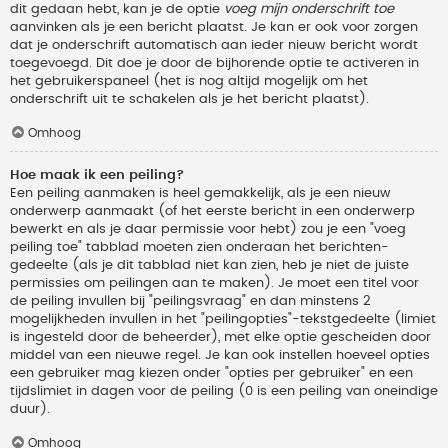
dit gedaan hebt, kan je de optie
voeg mijn onderschrift toe
aanvinken als je een bericht plaatst. Je kan er ook voor zorgen
dat je onderschrift automatisch aan ieder nieuw bericht wordt
toegevoegd. Dit doe je door de bijhorende optie te activeren in
het gebruikerspaneel (het is nog altijd mogelijk om het
onderschrift uit te schakelen als je het bericht plaatst).
Omhoog
Hoe maak ik een peiling?
Een peiling aanmaken is heel gemakkelijk, als je een nieuw
onderwerp aanmaakt (of het eerste bericht in een onderwerp
bewerkt en als je daar permissie voor hebt) zou je een "voeg
peiling toe" tabblad moeten zien onderaan het berichten-
gedeelte (als je dit tabblad niet kan zien, heb je niet de juiste
permissies om peilingen aan te maken). Je moet een titel voor
de peiling invullen bij "peilingsvraag" en dan minstens 2
mogelijkheden invullen in het "peilingopties"-tekstgedeelte (limiet
is ingesteld door de beheerder), met elke optie gescheiden door
middel van een nieuwe regel. Je kan ook instellen hoeveel opties
een gebruiker mag kiezen onder "opties per gebruiker" en een
tijdslimiet in dagen voor de peiling (0 is een peiling van oneindige
duur).
Omhoog