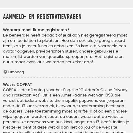
Aanmeld- en registratievragen
Waarom moet ik me registreren?
De beheerder heeft bepaalt of je al dan niet geregistreerd moet
zijn om berichten te plaatsen. Hoe dan ook, als je geregistreerd
bent, kan je meer functies gebruiken. Zo kan je bijvoorbeeld een
avatar opgeven, privéberichten sturen, andere gebruikers e-
mailen, lid worden van gebruikersgroepen, enz. Het registreren
duurt maar even, dus we raden het zeker aan!
Omhoog
Wat is COPPA?
COPPA is de afkorting voor het Engelse "Children’s Online Privacy
and Protection Act". Dit is een Amerikaanse wet van 1998, die
vereist dat iedere website die mogelijk gegevens van jongeren
onder de 13 jaar verzamelt, hiervoor de toestemming heeft van
de ouders. Deze toestemming moet schriftelijk of op een andere
wijze gegeven worden, zodat de ouders weten dat de website
persoonlijke gegevens van hun kind, jonger dan 13, heeft. Indien je
niet zeker bent of deze wet al dan niet op jou of de website
waarop je wilt registreren van toepassing is, neem dan contact