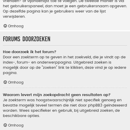
vrienden- of vijandenlijst toe te voegen. De tweede manier is via
het gebruikerspaneel, dan moet je een gebruikersnaam opgeven.
Op dezelfde pagina kan je gebruikers weer van de lijst
verwijderen.
Omhoog
Forums doorzoeken
Hoe doorzoek ik het forum?
Door een zoekterm op te geven in het zoekveld, die je vindt op de
index-, forum- en onderwerppagina. Uitgebreid zoeken is
mogelijk door op de "zoeken" link te klikken, deze vind je op iedere
pagina.
Omhoog
Waarom levert mijn zoekopdracht geen resultaten op?
Je zoekterm was hoogstwaarschijnlijk niet specifiek genoeg en
bevatte mogelijk teveel termen die niet door phpBB3 geïndexeerd
worden. Wees specifieker en gebruik, bij uitgebreid zoeken, de
beschikbare opties.
Omhoog