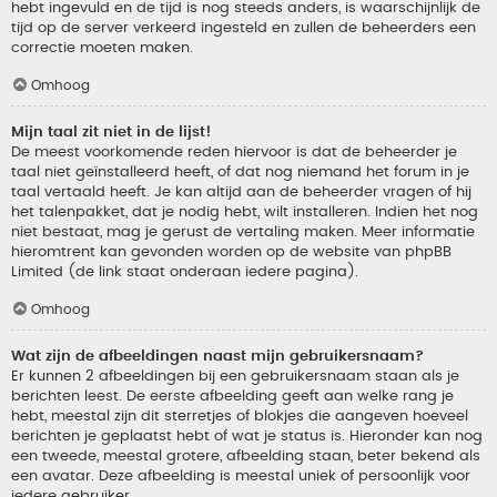
hebt ingevuld en de tijd is nog steeds anders, is waarschijnlijk de
tijd op de server verkeerd ingesteld en zullen de beheerders een
correctie moeten maken.
Omhoog
Mijn taal zit niet in de lijst!
De meest voorkomende reden hiervoor is dat de beheerder je
taal niet geïnstalleerd heeft, of dat nog niemand het forum in je
taal vertaald heeft. Je kan altijd aan de beheerder vragen of hij
het talenpakket, dat je nodig hebt, wilt installeren. Indien het nog
niet bestaat, mag je gerust de vertaling maken. Meer informatie
hieromtrent kan gevonden worden op de website van phpBB
Limited (de link staat onderaan iedere pagina).
Omhoog
Wat zijn de afbeeldingen naast mijn gebruikersnaam?
Er kunnen 2 afbeeldingen bij een gebruikersnaam staan als je
berichten leest. De eerste afbeelding geeft aan welke rang je
hebt, meestal zijn dit sterretjes of blokjes die aangeven hoeveel
berichten je geplaatst hebt of wat je status is. Hieronder kan nog
een tweede, meestal grotere, afbeelding staan, beter bekend als
een avatar. Deze afbeelding is meestal uniek of persoonlijk voor
iedere gebruiker.