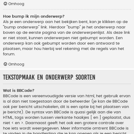
Omhoog
Hoe bump ik mijn onderwerp?
Als je een onderwerp aan het bekijken bent, kan je klikken op de
"bump onderwerp" link. Hierdoor "bump" je het onderwerp naar
boven op de eerste pagina van de onderwerpenlijst. Als deze link
er niet staat, kunnen onderwerpen niet gebumpt worden. Een
onderwerp kan ook gebumpt worden door een antwoord te
plaatsen, maar hou hierbij wel rekening met de regels van het
forum.
Omhoog
Tekstopmaak en onderwerp soorten
Wat is BBCode?
BBCode is een vereenvoudigde versie van html, het gebruik ervan
is al dan niet toegestaan door de beheerder (je kan de BBCode
ook per bericht uitschakelen, dit is een optie bij het plaatsen van
je bericht). De syntax van BBCode is quasi gelijk aan die van
HTML, tags worden tussen vierkante haakjes [ en ] geplaatst, dus
niet < en >. Daarnaast geeft het ook een grotere controle over
hoe iets wordt weergegeven. Meer informatie omtrent BBCode is
te vinden in de handleiding die je kan openen als je een bericht