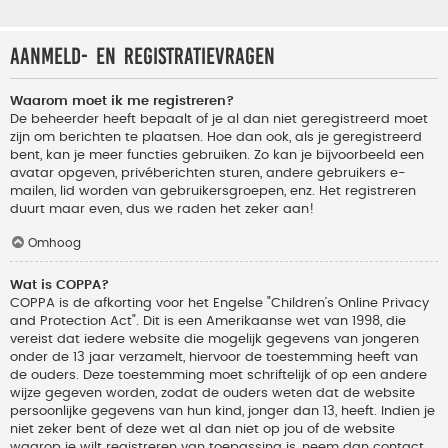
Aanmeld- en registratievragen
Waarom moet ik me registreren?
De beheerder heeft bepaalt of je al dan niet geregistreerd moet
zijn om berichten te plaatsen. Hoe dan ook, als je geregistreerd
bent, kan je meer functies gebruiken. Zo kan je bijvoorbeeld een
avatar opgeven, privéberichten sturen, andere gebruikers e-
mailen, lid worden van gebruikersgroepen, enz. Het registreren
duurt maar even, dus we raden het zeker aan!
Omhoog
Wat is COPPA?
COPPA is de afkorting voor het Engelse "Children’s Online Privacy
and Protection Act". Dit is een Amerikaanse wet van 1998, die
vereist dat iedere website die mogelijk gegevens van jongeren
onder de 13 jaar verzamelt, hiervoor de toestemming heeft van
de ouders. Deze toestemming moet schriftelijk of op een andere
wijze gegeven worden, zodat de ouders weten dat de website
persoonlijke gegevens van hun kind, jonger dan 13, heeft. Indien je
niet zeker bent of deze wet al dan niet op jou of de website
waarop je wilt registreren van toepassing is, neem dan contact