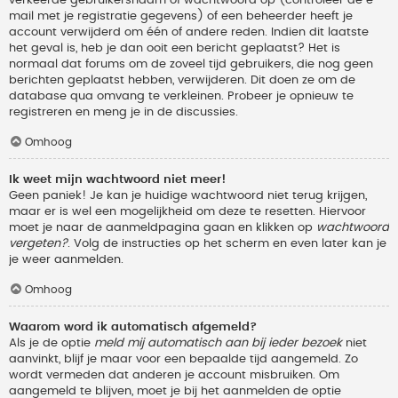
verkeerde gebruikersnaam of wachtwoord op (controleer de e-
mail met je registratie gegevens) of een beheerder heeft je
account verwijderd om één of andere reden. Indien dit laatste
het geval is, heb je dan ooit een bericht geplaatst? Het is
normaal dat forums om de zoveel tijd gebruikers, die nog geen
berichten geplaatst hebben, verwijderen. Dit doen ze om de
database qua omvang te verkleinen. Probeer je opnieuw te
registreren en meng je in de discussies.
Omhoog
Ik weet mijn wachtwoord niet meer!
Geen paniek! Je kan je huidige wachtwoord niet terug krijgen,
maar er is wel een mogelijkheid om deze te resetten. Hiervoor
moet je naar de aanmeldpagina gaan en klikken op
wachtwoord
vergeten?
. Volg de instructies op het scherm en even later kan je
je weer aanmelden.
Omhoog
Waarom word ik automatisch afgemeld?
Als je de optie
meld mij automatisch aan bij ieder bezoek
niet
aanvinkt, blijf je maar voor een bepaalde tijd aangemeld. Zo
wordt vermeden dat anderen je account misbruiken. Om
aangemeld te blijven, moet je bij het aanmelden de optie