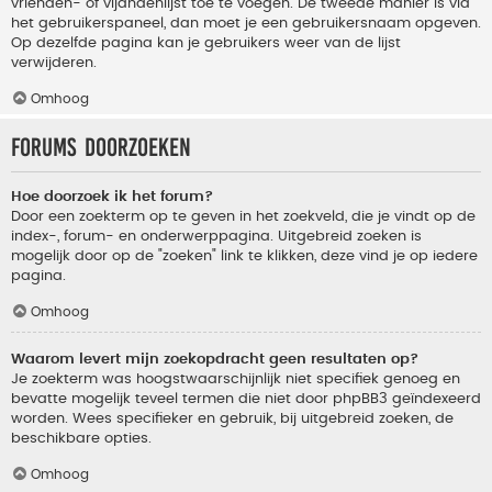
vrienden- of vijandenlijst toe te voegen. De tweede manier is via
het gebruikerspaneel, dan moet je een gebruikersnaam opgeven.
Op dezelfde pagina kan je gebruikers weer van de lijst
verwijderen.
Omhoog
Forums doorzoeken
Hoe doorzoek ik het forum?
Door een zoekterm op te geven in het zoekveld, die je vindt op de
index-, forum- en onderwerppagina. Uitgebreid zoeken is
mogelijk door op de "zoeken" link te klikken, deze vind je op iedere
pagina.
Omhoog
Waarom levert mijn zoekopdracht geen resultaten op?
Je zoekterm was hoogstwaarschijnlijk niet specifiek genoeg en
bevatte mogelijk teveel termen die niet door phpBB3 geïndexeerd
worden. Wees specifieker en gebruik, bij uitgebreid zoeken, de
beschikbare opties.
Omhoog