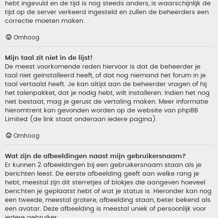
hebt ingevuld en de tijd is nog steeds anders, is waarschijnlijk de
tijd op de server verkeerd ingesteld en zullen de beheerders een
correctie moeten maken.
Omhoog
Mijn taal zit niet in de lijst!
De meest voorkomende reden hiervoor is dat de beheerder je
taal niet geïnstalleerd heeft, of dat nog niemand het forum in je
taal vertaald heeft. Je kan altijd aan de beheerder vragen of hij
het talenpakket, dat je nodig hebt, wilt installeren. Indien het nog
niet bestaat, mag je gerust de vertaling maken. Meer informatie
hieromtrent kan gevonden worden op de website van phpBB
Limited (de link staat onderaan iedere pagina).
Omhoog
Wat zijn de afbeeldingen naast mijn gebruikersnaam?
Er kunnen 2 afbeeldingen bij een gebruikersnaam staan als je
berichten leest. De eerste afbeelding geeft aan welke rang je
hebt, meestal zijn dit sterretjes of blokjes die aangeven hoeveel
berichten je geplaatst hebt of wat je status is. Hieronder kan nog
een tweede, meestal grotere, afbeelding staan, beter bekend als
een avatar. Deze afbeelding is meestal uniek of persoonlijk voor
iedere gebruiker.