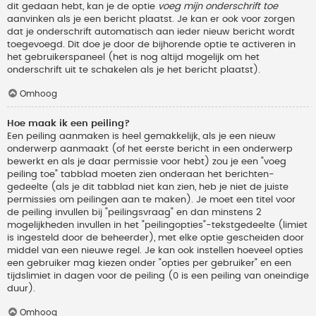
dit gedaan hebt, kan je de optie
voeg mijn onderschrift toe
aanvinken als je een bericht plaatst. Je kan er ook voor zorgen
dat je onderschrift automatisch aan ieder nieuw bericht wordt
toegevoegd. Dit doe je door de bijhorende optie te activeren in
het gebruikerspaneel (het is nog altijd mogelijk om het
onderschrift uit te schakelen als je het bericht plaatst).
Omhoog
Hoe maak ik een peiling?
Een peiling aanmaken is heel gemakkelijk, als je een nieuw
onderwerp aanmaakt (of het eerste bericht in een onderwerp
bewerkt en als je daar permissie voor hebt) zou je een "voeg
peiling toe" tabblad moeten zien onderaan het berichten-
gedeelte (als je dit tabblad niet kan zien, heb je niet de juiste
permissies om peilingen aan te maken). Je moet een titel voor
de peiling invullen bij "peilingsvraag" en dan minstens 2
mogelijkheden invullen in het "peilingopties"-tekstgedeelte (limiet
is ingesteld door de beheerder), met elke optie gescheiden door
middel van een nieuwe regel. Je kan ook instellen hoeveel opties
een gebruiker mag kiezen onder "opties per gebruiker" en een
tijdslimiet in dagen voor de peiling (0 is een peiling van oneindige
duur).
Omhoog