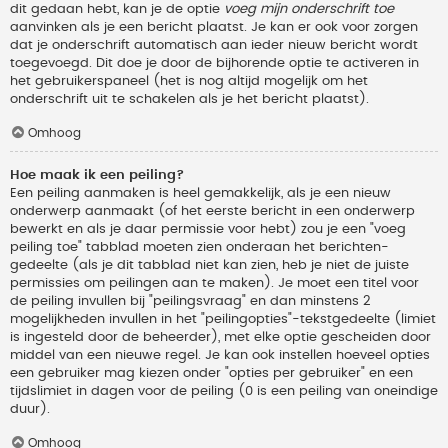
dit gedaan hebt, kan je de optie
voeg mijn onderschrift toe
aanvinken als je een bericht plaatst. Je kan er ook voor zorgen
dat je onderschrift automatisch aan ieder nieuw bericht wordt
toegevoegd. Dit doe je door de bijhorende optie te activeren in
het gebruikerspaneel (het is nog altijd mogelijk om het
onderschrift uit te schakelen als je het bericht plaatst).
Omhoog
Hoe maak ik een peiling?
Een peiling aanmaken is heel gemakkelijk, als je een nieuw
onderwerp aanmaakt (of het eerste bericht in een onderwerp
bewerkt en als je daar permissie voor hebt) zou je een "voeg
peiling toe" tabblad moeten zien onderaan het berichten-
gedeelte (als je dit tabblad niet kan zien, heb je niet de juiste
permissies om peilingen aan te maken). Je moet een titel voor
de peiling invullen bij "peilingsvraag" en dan minstens 2
mogelijkheden invullen in het "peilingopties"-tekstgedeelte (limiet
is ingesteld door de beheerder), met elke optie gescheiden door
middel van een nieuwe regel. Je kan ook instellen hoeveel opties
een gebruiker mag kiezen onder "opties per gebruiker" en een
tijdslimiet in dagen voor de peiling (0 is een peiling van oneindige
duur).
Omhoog