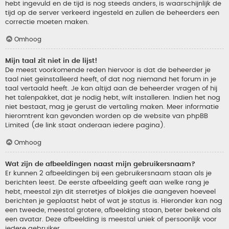
hebt ingevuld en de tijd is nog steeds anders, is waarschijnlijk de
tijd op de server verkeerd ingesteld en zullen de beheerders een
correctie moeten maken.
Omhoog
Mijn taal zit niet in de lijst!
De meest voorkomende reden hiervoor is dat de beheerder je
taal niet geïnstalleerd heeft, of dat nog niemand het forum in je
taal vertaald heeft. Je kan altijd aan de beheerder vragen of hij
het talenpakket, dat je nodig hebt, wilt installeren. Indien het nog
niet bestaat, mag je gerust de vertaling maken. Meer informatie
hieromtrent kan gevonden worden op de website van phpBB
Limited (de link staat onderaan iedere pagina).
Omhoog
Wat zijn de afbeeldingen naast mijn gebruikersnaam?
Er kunnen 2 afbeeldingen bij een gebruikersnaam staan als je
berichten leest. De eerste afbeelding geeft aan welke rang je
hebt, meestal zijn dit sterretjes of blokjes die aangeven hoeveel
berichten je geplaatst hebt of wat je status is. Hieronder kan nog
een tweede, meestal grotere, afbeelding staan, beter bekend als
een avatar. Deze afbeelding is meestal uniek of persoonlijk voor
iedere gebruiker.