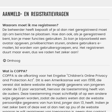
Aanmeld- en registratievragen
Waarom moet ik me registreren?
De beheerder heeft bepaalt of je al dan niet geregistreerd moet
zijn om berichten te plaatsen. Hoe dan ook, als je geregistreerd
bent, kan je meer functies gebruiken. Zo kan je bijvoorbeeld een
avatar opgeven, privéberichten sturen, andere gebruikers e-
mailen, lid worden van gebruikersgroepen, enz. Het registreren
duurt maar even, dus we raden het zeker aan!
Omhoog
Wat is COPPA?
COPPA is de afkorting voor het Engelse "Children’s Online Privacy
and Protection Act". Dit is een Amerikaanse wet van 1998, die
vereist dat iedere website die mogelijk gegevens van jongeren
onder de 13 jaar verzamelt, hiervoor de toestemming heeft van
de ouders. Deze toestemming moet schriftelijk of op een andere
wijze gegeven worden, zodat de ouders weten dat de website
persoonlijke gegevens van hun kind, jonger dan 13, heeft. Indien je
niet zeker bent of deze wet al dan niet op jou of de website
waarop je wilt registreren van toepassing is, neem dan contact