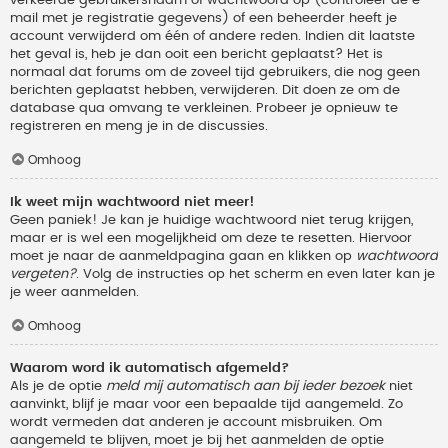
verkeerde gebruikersnaam of wachtwoord op (controleer de e-
mail met je registratie gegevens) of een beheerder heeft je
account verwijderd om één of andere reden. Indien dit laatste
het geval is, heb je dan ooit een bericht geplaatst? Het is
normaal dat forums om de zoveel tijd gebruikers, die nog geen
berichten geplaatst hebben, verwijderen. Dit doen ze om de
database qua omvang te verkleinen. Probeer je opnieuw te
registreren en meng je in de discussies.
Omhoog
Ik weet mijn wachtwoord niet meer!
Geen paniek! Je kan je huidige wachtwoord niet terug krijgen,
maar er is wel een mogelijkheid om deze te resetten. Hiervoor
moet je naar de aanmeldpagina gaan en klikken op
wachtwoord
vergeten?
. Volg de instructies op het scherm en even later kan je
je weer aanmelden.
Omhoog
Waarom word ik automatisch afgemeld?
Als je de optie
meld mij automatisch aan bij ieder bezoek
niet
aanvinkt, blijf je maar voor een bepaalde tijd aangemeld. Zo
wordt vermeden dat anderen je account misbruiken. Om
aangemeld te blijven, moet je bij het aanmelden de optie