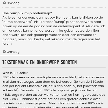
Omhoog
Hoe bump ik mijn onderwerp?
Als je een onderwerp aan het bekijken bent, kan je klikken op de
"bump onderwerp" link. Hierdoor "bump" je het onderwerp naar
boven op de eerste pagina van de onderwerpenlijst. Als deze link
er niet staat, kunnen onderwerpen niet gebumpt worden. Een
onderwerp kan ook gebumpt worden door een antwoord te
plaatsen, maar hou hierbij wel rekening met de regels van het
forum.
Omhoog
Tekstopmaak en onderwerp soorten
Wat is BBCode?
BBCode is een vereenvoudigde versie van html, het gebruik ervan
is al dan niet toegestaan door de beheerder (je kan de BBCode
ook per bericht uitschakelen, dit is een optie bij het plaatsen van
je bericht). De syntax van BBCode is quasi gelijk aan die van
HTML, tags worden tussen vierkante haakjes [ en ] geplaatst, dus
niet < en >. Daarnaast geeft het ook een grotere controle over
hoe iets wordt weergegeven. Meer informatie omtrent BBCode is
te vinden in de handleiding die je kan openen als je een bericht