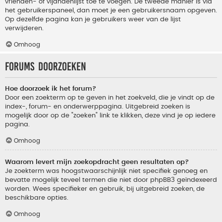
vrienden- of vijandenlijst toe te voegen. De tweede manier is via
het gebruikerspaneel, dan moet je een gebruikersnaam opgeven.
Op dezelfde pagina kan je gebruikers weer van de lijst
verwijderen.
Omhoog
Forums doorzoeken
Hoe doorzoek ik het forum?
Door een zoekterm op te geven in het zoekveld, die je vindt op de
index-, forum- en onderwerppagina. Uitgebreid zoeken is
mogelijk door op de "zoeken" link te klikken, deze vind je op iedere
pagina.
Omhoog
Waarom levert mijn zoekopdracht geen resultaten op?
Je zoekterm was hoogstwaarschijnlijk niet specifiek genoeg en
bevatte mogelijk teveel termen die niet door phpBB3 geïndexeerd
worden. Wees specifieker en gebruik, bij uitgebreid zoeken, de
beschikbare opties.
Omhoog