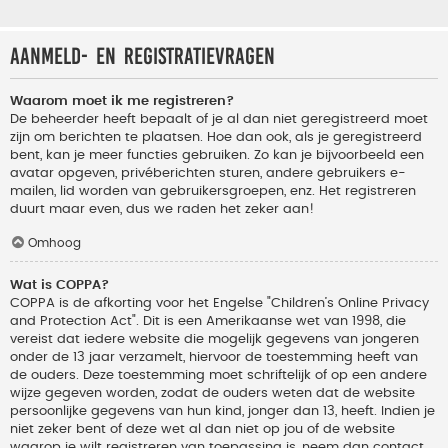
Aanmeld- en registratievragen
Waarom moet ik me registreren?
De beheerder heeft bepaalt of je al dan niet geregistreerd moet
zijn om berichten te plaatsen. Hoe dan ook, als je geregistreerd
bent, kan je meer functies gebruiken. Zo kan je bijvoorbeeld een
avatar opgeven, privéberichten sturen, andere gebruikers e-
mailen, lid worden van gebruikersgroepen, enz. Het registreren
duurt maar even, dus we raden het zeker aan!
Omhoog
Wat is COPPA?
COPPA is de afkorting voor het Engelse "Children’s Online Privacy
and Protection Act". Dit is een Amerikaanse wet van 1998, die
vereist dat iedere website die mogelijk gegevens van jongeren
onder de 13 jaar verzamelt, hiervoor de toestemming heeft van
de ouders. Deze toestemming moet schriftelijk of op een andere
wijze gegeven worden, zodat de ouders weten dat de website
persoonlijke gegevens van hun kind, jonger dan 13, heeft. Indien je
niet zeker bent of deze wet al dan niet op jou of de website
waarop je wilt registreren van toepassing is, neem dan contact