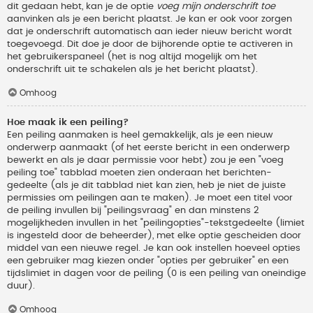
dit gedaan hebt, kan je de optie
voeg mijn onderschrift toe
aanvinken als je een bericht plaatst. Je kan er ook voor zorgen
dat je onderschrift automatisch aan ieder nieuw bericht wordt
toegevoegd. Dit doe je door de bijhorende optie te activeren in
het gebruikerspaneel (het is nog altijd mogelijk om het
onderschrift uit te schakelen als je het bericht plaatst).
Omhoog
Hoe maak ik een peiling?
Een peiling aanmaken is heel gemakkelijk, als je een nieuw
onderwerp aanmaakt (of het eerste bericht in een onderwerp
bewerkt en als je daar permissie voor hebt) zou je een "voeg
peiling toe" tabblad moeten zien onderaan het berichten-
gedeelte (als je dit tabblad niet kan zien, heb je niet de juiste
permissies om peilingen aan te maken). Je moet een titel voor
de peiling invullen bij "peilingsvraag" en dan minstens 2
mogelijkheden invullen in het "peilingopties"-tekstgedeelte (limiet
is ingesteld door de beheerder), met elke optie gescheiden door
middel van een nieuwe regel. Je kan ook instellen hoeveel opties
een gebruiker mag kiezen onder "opties per gebruiker" en een
tijdslimiet in dagen voor de peiling (0 is een peiling van oneindige
duur).
Omhoog