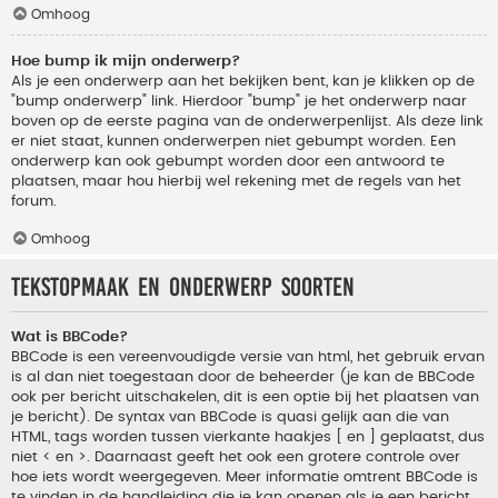
Omhoog
Hoe bump ik mijn onderwerp?
Als je een onderwerp aan het bekijken bent, kan je klikken op de
"bump onderwerp" link. Hierdoor "bump" je het onderwerp naar
boven op de eerste pagina van de onderwerpenlijst. Als deze link
er niet staat, kunnen onderwerpen niet gebumpt worden. Een
onderwerp kan ook gebumpt worden door een antwoord te
plaatsen, maar hou hierbij wel rekening met de regels van het
forum.
Omhoog
Tekstopmaak en onderwerp soorten
Wat is BBCode?
BBCode is een vereenvoudigde versie van html, het gebruik ervan
is al dan niet toegestaan door de beheerder (je kan de BBCode
ook per bericht uitschakelen, dit is een optie bij het plaatsen van
je bericht). De syntax van BBCode is quasi gelijk aan die van
HTML, tags worden tussen vierkante haakjes [ en ] geplaatst, dus
niet < en >. Daarnaast geeft het ook een grotere controle over
hoe iets wordt weergegeven. Meer informatie omtrent BBCode is
te vinden in de handleiding die je kan openen als je een bericht