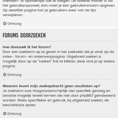
vrienden- of vijandenlijst toe te voegen. De tweede manier is via
het gebruikerspaneel, dan moet je een gebruikersnaam opgeven.
Op dezelfde pagina kan je gebruikers weer van de lijst
verwijderen.
Omhoog
Forums doorzoeken
Hoe doorzoek ik het forum?
Door een zoekterm op te geven in het zoekveld, die je vindt op de
index-, forum- en onderwerppagina. Uitgebreid zoeken is
mogelijk door op de "zoeken" link te klikken, deze vind je op iedere
pagina.
Omhoog
Waarom levert mijn zoekopdracht geen resultaten op?
Je zoekterm was hoogstwaarschijnlijk niet specifiek genoeg en
bevatte mogelijk teveel termen die niet door phpBB3 geïndexeerd
worden. Wees specifieker en gebruik, bij uitgebreid zoeken, de
beschikbare opties.
Omhoog