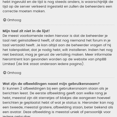
hebt ingevuld en de tijd is nog steeds anders, is waarschijnlijk de
tijd op de server verkeerd ingesteld en zullen de beheerders een
correctie moeten maken.
Omhoog
Mijn taal zit niet in de lijst!
De meest voorkomende reden hiervoor is dat de beheerder je
taal niet geïnstalleerd heeft, of dat nog niemand het forum in je
taal vertaald heeft. Je kan altijd aan de beheerder vragen of hij
het talenpakket, dat je nodig hebt, wilt installeren. Indien het nog
niet bestaat, mag je gerust de vertaling maken. Meer informatie
hieromtrent kan gevonden worden op de website van phpBB
Limited (de link staat onderaan iedere pagina).
Omhoog
Wat zijn de afbeeldingen naast mijn gebruikersnaam?
Er kunnen 2 afbeeldingen bij een gebruikersnaam staan als je
berichten leest. De eerste afbeelding geeft aan welke rang je
hebt, meestal zijn dit sterretjes of blokjes die aangeven hoeveel
berichten je geplaatst hebt of wat je status is. Hieronder kan nog
een tweede, meestal grotere, afbeelding staan, beter bekend als
een avatar. Deze afbeelding is meestal uniek of persoonlijk voor
iedere gebruiker.