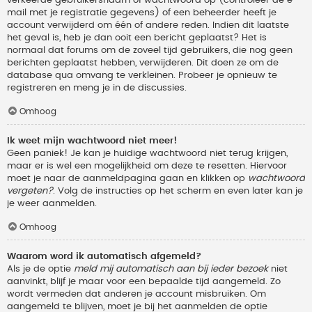
verkeerde gebruikersnaam of wachtwoord op (controleer de e-
mail met je registratie gegevens) of een beheerder heeft je
account verwijderd om één of andere reden. Indien dit laatste
het geval is, heb je dan ooit een bericht geplaatst? Het is
normaal dat forums om de zoveel tijd gebruikers, die nog geen
berichten geplaatst hebben, verwijderen. Dit doen ze om de
database qua omvang te verkleinen. Probeer je opnieuw te
registreren en meng je in de discussies.
Omhoog
Ik weet mijn wachtwoord niet meer!
Geen paniek! Je kan je huidige wachtwoord niet terug krijgen,
maar er is wel een mogelijkheid om deze te resetten. Hiervoor
moet je naar de aanmeldpagina gaan en klikken op
wachtwoord
vergeten?
. Volg de instructies op het scherm en even later kan je
je weer aanmelden.
Omhoog
Waarom word ik automatisch afgemeld?
Als je de optie
meld mij automatisch aan bij ieder bezoek
niet
aanvinkt, blijf je maar voor een bepaalde tijd aangemeld. Zo
wordt vermeden dat anderen je account misbruiken. Om
aangemeld te blijven, moet je bij het aanmelden de optie